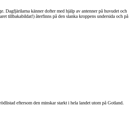
ge. Dagfjärilarna känner dofter med hjälp av antenner på huvudet och
ret tillbakabildat!) återfinns på den slanka kroppens undersida och på
är rödlistad eftersom den minskar starkt i hela landet utom på Gotland.