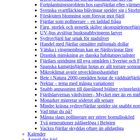
Fortplantningsproblem hos rapsfjärilar efter värmes
Svenska svartfläckiga blåvingar sprider sig i Storb
Förskjuten blomning som försvar mot fjäril
Fjärilar som pollinerare – en laddad fråga
Färg, storlek och genetik skiljer skogspärlemorfjär
UV-ljus avslöjar busksnabbvingens larver
Sydrovfjäril har smak för stadslivet
Handel med fjärilar omsätter miljontals dollar
Vätska i vingmembran kan ge fjärilsvingar färg
Drastisk minskning av danska habitatspecialister
Fjärilars spridning till nya områden i Sverige och
Spanska kamgräsfjärilar hotas av allt torrare somra
Mikroklimat avgör utvecklingshastighet
Bete i Natura 2000-områden hotar de väddnätfjäri
Nektar – tema med många variationer
Snabb anpassning till dagslängd hjälper svingelgräs
Fjärilslarvernas värdväxter– Mycket mer än en m
Monarker migrerar söderut allt senare
Mindre kräsna sydrovfjärilar sprider sig snabbt nor
Vad tittar du på?
Många slags pollinerare ger större bomullsskörd
Två generationer påfågelöga i Belgien
Vackra fjärilar skyddas oftare än alldagliga
Kalender
Anmäl dig här!