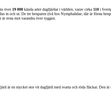
nns över
19 000
kända arter dagfjärilar i världen, varav cirka
110
i Sveri
as in och ut. De tre benparen (två hos Nymphalidae, där är första benpa
ar är resta mot varandra över ryggen.
lofjäril är en mycket stor vit dagfjäril med svarta och röda fläckar. Den 