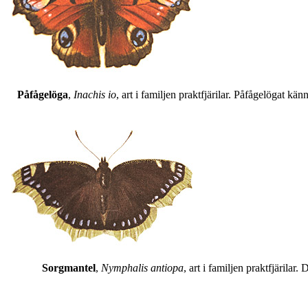
Påfågelöga
,
Inachis io
, art i familjen praktfjärilar. Påfågelögat 
Sorgmantel
,
Nymphalis antiopa
, art i familjen praktfjärila