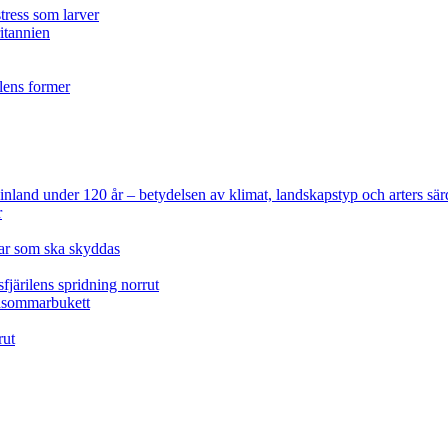
tress som larver
ritannien
ilens former
 Finland under 120 år
– betydelsen av klimat, landskapstyp och arters sär
r
lar som ska skyddas
fjärilens spridning norrut
idsommarbukett
rut