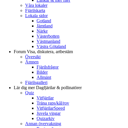
Länkar & mer filer
Våra lokaler
Fjärilskarta
Lokala sidor
Gotland
Jämtland
Närke
Västerbotten
Västmanland
Västra Götaland
Forum
Visa, diskutera, artbestäm
Översikt
Ämnen
Fjärilsfrågor
Bilder
Allmänt
Fjärilsgalleri
Lär dig mer
Dagfjärilar & pollinatörer
Quiz
Vitfjärilar
Träna raps/kål/rov
VitfjärilarSpeed
Juvela vingar
Quizarkiv
Annan övervakning