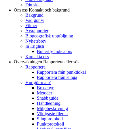
Din sida
Om oss
Kontakt och bakgrund
Bakgrund
Vad gör vi
Filmer
Årsrapporter
Biogeografisk uppföljning
Nyhetsbrev
In English
Butterfly Indicators
Kontakta oss
Övervakningen
Rapportera eller sök
Rapportera
Rapportera från punktlokal
Rapportera från slinga
Hur gör man?
Broschyr
Metoder
Snabbguide
Handledning
Miljöbeskrivning
Viktigaste filerna
Slingprotokoll
Punktprotokoll