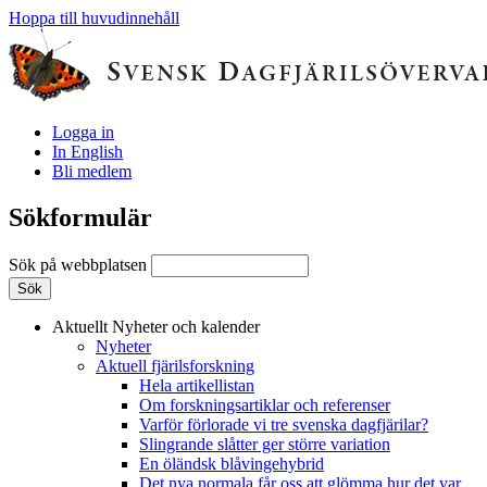
Hoppa till huvudinnehåll
Logga in
In English
Bli medlem
Sökformulär
Sök på webbplatsen
Aktuellt
Nyheter och kalender
Nyheter
Aktuell fjärilsforskning
Hela artikellistan
Om forskningsartiklar och referenser
Varför förlorade vi tre svenska dagfjärilar?
Slingrande slåtter ger större variation
En öländsk blåvingehybrid
Det nya normala får oss att glömma hur det var