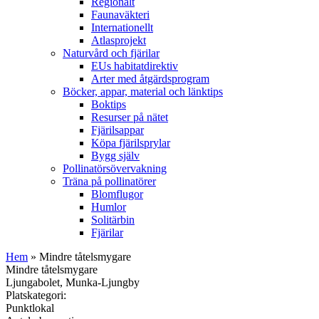
Regionalt
Faunaväkteri
Internationellt
Atlasprojekt
Naturvård och fjärilar
EUs habitatdirektiv
Arter med åtgärdsprogram
Böcker, appar, material och länktips
Boktips
Resurser på nätet
Fjärilsappar
Köpa fjärilsprylar
Bygg själv
Pollinatörsövervakning
Träna på pollinatörer
Blomflugor
Humlor
Solitärbin
Fjärilar
Hem
» Mindre tåtelsmygare
Mindre tåtelsmygare
Ljungabolet, Munka-Ljungby
Platskategori:
Punktlokal