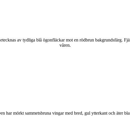
kännetecknas av tydliga blå ögonfläckar mot en rödbrun bakgrundsfärg. Fj
våren.
r. Den har mörkt sammetsbruna vingar med bred, gul ytterkant och äter bla