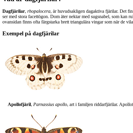
Dagfjärilar
,
rhopalocera
, är huvudsakligen dagaktiva fjärilar. Det fi
ser med stora facettögon. Dom äter nektar med sugsnabel, som kan rull
ovansidan finns ofta färgstarka brett triangulära vingar som när de vil
Exempel på dagfjärilar
Apollofjäril
,
Parnassius apollo
, art i familjen riddarfjärilar. Apol