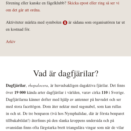
förening eller kanske en fågelklubb?
Skicka epost eller ring så ser vi
om det går att ordna.
Aktiviteter märkta med symbolen
är sådana som organisatören tar ut
en kostnad för.
Arkiv
Vad är dagfjärilar?
Dagfjärilar
,
rhopalocera
, är huvudsakligen dagaktiva fjärilar. Det finns
19 000
110
över
kända arter dagfjärilar i världen, varav cirka
i Sverige.
Dagfjärilarna känner dofter med hjälp av antenner på huvudet och ser
med stora facettögon. Dom äter nektar med sugsnabel, som kan rullas
in och ut. De tre benparen (två hos Nymphalidae, där är första benparet
tillbakabildat!) återfinns på den slanka kroppens undersida och på
ovansidan finns ofta färgstarka brett triangulära vingar som när de vilar