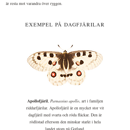
är resta mot varandra över ryggen.
EXEMPEL PÅ DAGFJÄRILAR
Apollofjäril
,
Parnassius apollo
, art i familjen
riddarfjärilar. Apollofjäril är en mycket stor vit
dagfjäril med svarta och röda fläckar. Den är
rödlistad eftersom den minskar starkt i hela
landet utom på Gotland.