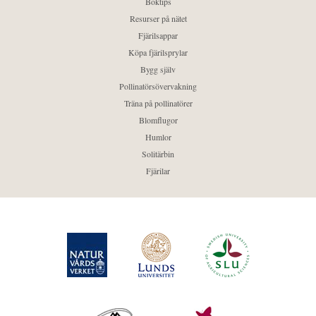
Boktips
Resurser på nätet
Fjärilsappar
Köpa fjärilsprylar
Bygg själv
Pollinatörsövervakning
Träna på pollinatörer
Blomflugor
Humlor
Solitärbin
Fjärilar