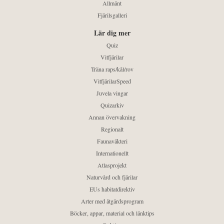
Allmänt
Fjärilsgalleri
Lär dig mer
Quiz
Vitfjärilar
Träna raps/kål/rov
VitfjärilarSpeed
Juvela vingar
Quizarkiv
Annan övervakning
Regionalt
Faunaväkteri
Internationellt
Atlasprojekt
Naturvård och fjärilar
EUs habitatdirektiv
Arter med åtgärdsprogram
Böcker, appar, material och länktips