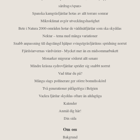
särdrag</span>
Spanska kamgräsfjärilar hotas av allt torrare somrar
Mikroklimat avgör utvecklingshastighet
Bete i Natura 2000-områden hotar de väddnätfjärilar som ska skyddas
Nektar – tema med många variationer
Snabb anpassning till dagslängd hjälper svingelgräsfjärilens spridning norrut
Fjärilslarvernas värdväxter– Mycket mer än en midsommarbukett
Monarker migrerar söderut allt senare
Mindre kräsna sydrovfjärilar sprider sig snabbt norrut
Vad tittar du på?
Många slags pollinerare ger större bomullsskörd
Två generationer påfågelöga i Belgien
Vackra fjärilar skyddas oftare än alldagliga
Kalender
Anmäl dig här!
Din sida
Om oss
Bakgrund