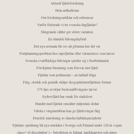
Aktuell fjärilsforskning
Hela artikellistan
Om forskningsartiklar och referenser
Varför förlorade vi tre svenska dagfjärilar?
Slingrande slåtter ger större variation
En öländsk blåvingehybrid
Det nya normala får oss att glömma hur det var
Fortplantningsproblem hos rapsfjärilar efter värmestress som larver
Svenska svartfläckiga blåvingar sprider sig i Storbritannien
Förskjuten blomning som försvar mot fjäril
Fjärilar som pollinerare – en laddad fråga
Färg, storlek och genetik skiljer skogspärlemorfjärilens former
UV-ljus avslöjar busksnabbvingens larver
Sydrovfjäril har smak för stadslivet
Handel med fjärilar omsätter miljontals dollar
Vätska i vingmembran kan ge fjärilsvingar färg
Drastisk minskning av danska habitatspecialister
Fjärilars spridning till nya områden i Sverige och Finland under 120 år <span
class="sf-description">– betydelsen av klimat, landskapstyp och arters