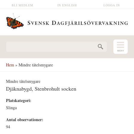
Hoppa till huvudinnehåll
BLI MEDLEM
IN ENGLISH
LOGGA IN
Sökformulär
Hem
» Mindre tåtelsmygare
Mindre tåtelsmygare
Djäknabygd, Stenbrohult socken
Platskategori:
Slinga
Antal observationer:
94