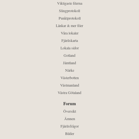
Viktigaste filerna
Slingprotokoll
Punktprotokoll
Länkar & mer filer
Våra lokaler
Fjärilskarta
Lokala sidor
Gotland
Jämtland
Närke
Västerbotten
Västmanland
Västra Götaland
Forum
Översikt
Ämnen
Fjärilsfrågor
Bilder