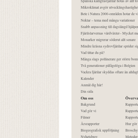
Spanska kamgräsfjärilar hotas av allt t
Mikroklimat avgör utvecklingshastighe
Bete i Natura 2000-områden hotar de v
Nektar – tema med många variationer
Snabb anpassning till dagslängd hjälper
Fjärilslarvernas värdväxter– Mycket 
Monarker migrerar söderut allt senare
Mindre kräsna sydrovfjärilar sprider si
Vad tittar du på?
Många slags pollinerare ger större bom
Två generationer påfågelöga i Belgien
Vackra fjärilar skyddas oftare än alldag
Kalender
Anmäl dig här!
Din sida
Om oss
Överva
Bakgrund
Rapport
Vad gör vi
Rapporte
Filmer
Rapporte
Årsrapporter
Hur gör
Biogeografisk uppföljning
Broschy
Nyhetsbrev
Metoder