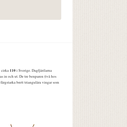
110
v cirka
i Sverige. Dagfjärilarna
s in och ut. De tre benparen (två hos
färgstarka brett triangulära vingar som