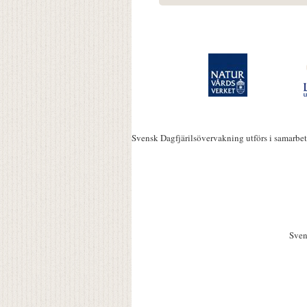
Svensk Dagfjärilsövervakning utförs i samarbe
Sven