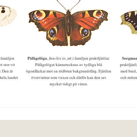
Påfågelöga
Sorgman
 i familjen
,
Inachis io
, art i familjen praktfjärilar.
t stor vit
Påfågelögat kännetecknas av tydliga blå
praktfjäri
r. Den är
ögonfläckar mot en rödbrun bakgrundsfärg. Fjärilen
med bred,
 hela landet
övervintrar som vuxen och därför kan den ses
och rutten
mycket tidigt på våren.