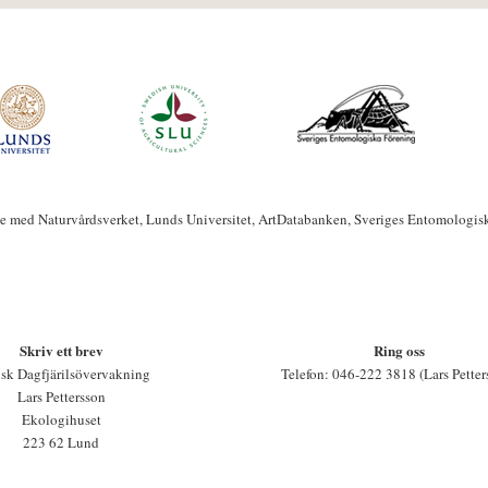
te med Naturvårdsverket, Lunds Universitet, ArtDatabanken, Sveriges Entomologis
Skriv ett brev
Ring oss
sk Dagfjärilsövervakning
Telefon: 046-222 3818 (Lars Petter
Lars Pettersson
Ekologihuset
223 62 Lund