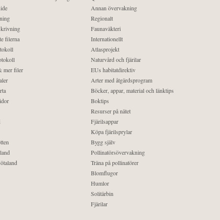
ide
Annan övervakning
ning
Regionalt
krivning
Faunaväkteri
e filerna
Internationellt
tokoll
Atlasprojekt
tokoll
Naturvård och fjärilar
 mer filer
EUs habitatdirektiv
aler
Arter med åtgärdsprogram
rta
Böcker, appar, material och länktips
idor
Boktips
Resurser på nätet
d
Fjärilsappar
Köpa fjärilsprylar
tten
Bygg själv
land
Pollinatörsövervakning
ötaland
Träna på pollinatörer
Blomflugor
Humlor
Solitärbin
Fjärilar