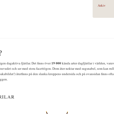
Arkiv
?
19 000
igen dagaktiva fjärilar. Det finns över
kända arter dagfjärilar i världen, vara
huvudet och ser med stora facettögon. Dom äter nektar med sugsnabel, som kan rulla
bakabildat!) återfinns på den slanka kroppens undersida och på ovansidan finns ofta 
yggen.
RILAR