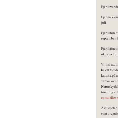
Fjärilsvand
Fjärilsexku
juli
Fjärilsföred
september 
Fjärilsföred
oktober 17
Vill ni att 
ha ett föred
kanske på a
vårens möte
Naturskydds
förening el
epost eller 
Aktivitete
som organisa