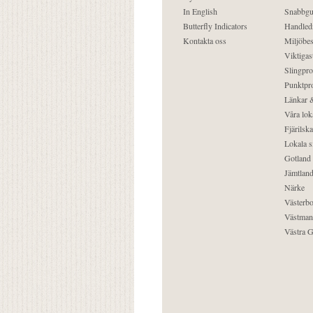
In English
Snabbgu
Butterfly Indicators
Handled
Kontakta oss
Miljöbes
Viktigast
Slingpro
Punktpro
Länkar &
Våra lok
Fjärilska
Lokala s
Gotland
Jämtlan
Närke
Västerbo
Västman
Västra G