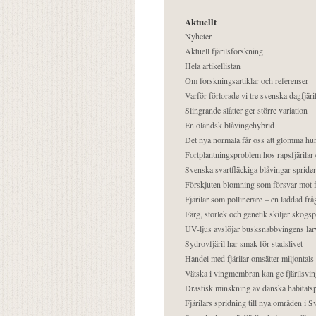
Aktuellt
Nyheter
Aktuell fjärilsforskning
Hela artikellistan
Om forskningsartiklar och referenser
Varför förlorade vi tre svenska dagfjäri
Slingrande slåtter ger större variation
En öländsk blåvingehybrid
Det nya normala får oss att glömma hur
Fortplantningsproblem hos rapsfjärilar 
Svenska svartfläckiga blåvingar sprider 
Förskjuten blomning som försvar mot fj
Fjärilar som pollinerare – en laddad frå
Färg, storlek och genetik skiljer skogs
UV-ljus avslöjar busksnabbvingens lar
Sydrovfjäril har smak för stadslivet
Handel med fjärilar omsätter miljontals 
Vätska i vingmembran kan ge fjärilsvin
Drastisk minskning av danska habitatsp
Fjärilars spridning till nya områden i