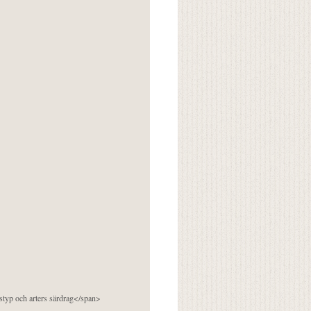
pstyp och arters särdrag</span>