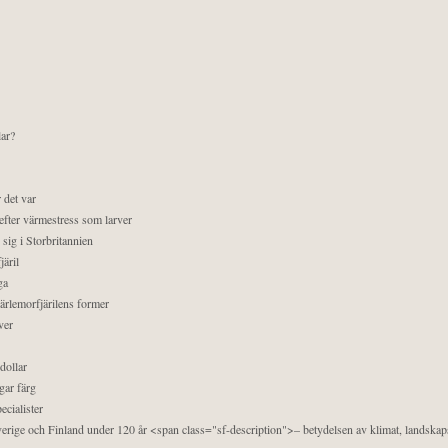
lar?
 det var
efter värmestress som larver
sig i Storbritannien
äril
ga
pärlemorfjärilens former
ver
dollar
gar färg
ecialister
 Sverige och Finland under 120 år <span class="sf-description">– betydelsen av klimat, landska