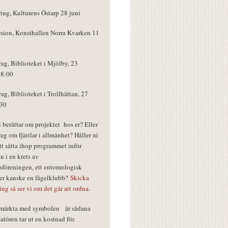
ring, Kulturens Östarp 28 juni
rsion, Konsthallen Norra Kvarken 11
rag, Biblioteket i Mjölby, 23
18:00
rag, Biblioteket i Trollhättan, 27
:30
vi berättar om projektet hos er? Eller
rag om fjärilar i allmänhet? Håller ni
tt sätta ihop programmet inför
n i en krets av
föreningen, ett entomologisk
ler kanske en fågelklubb?
Skicka
ring så ser vi om det går att ordna.
r märkta med symbolen
är sådana
tören tar ut en kostnad för.