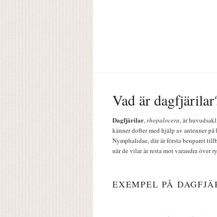
Vad är dagfjärilar
Dagfjärilar
,
rhopalocera
, är huvudsakl
känner dofter med hjälp av antenner på 
Nymphalidae, där är första benparet till
när de vilar är resta mot varandra över r
EXEMPEL PÅ DAGFJÄ