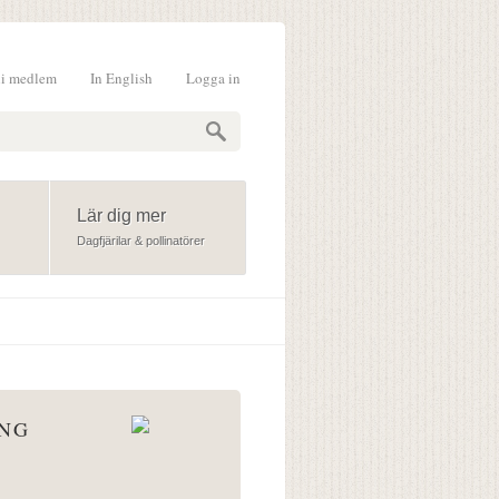
li medlem
In English
Logga in
formulär
Lär dig mer
Dagfjärilar & pollinatörer
ÅNG