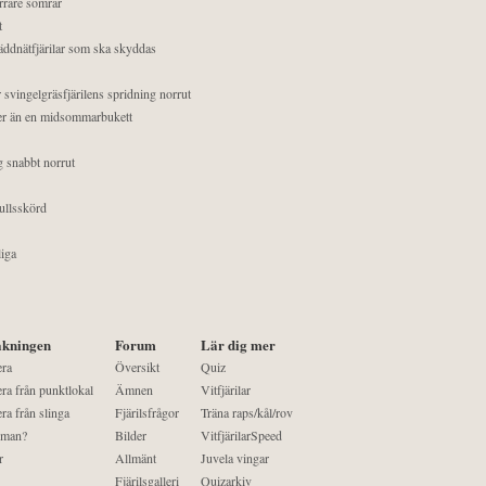
orrare somrar
t
äddnätfjärilar som ska skyddas
 svingelgräsfjärilens spridning norrut
mer än en midsommarbukett
g snabbt norrut
ullsskörd
liga
kningen
Forum
Lär dig mer
era
Översikt
Quiz
ra från punktlokal
Ämnen
Vitfjärilar
ra från slinga
Fjärilsfrågor
Träna raps/kål/rov
 man?
Bilder
VitfjärilarSpeed
r
Allmänt
Juvela vingar
Fjärilsgalleri
Quizarkiv