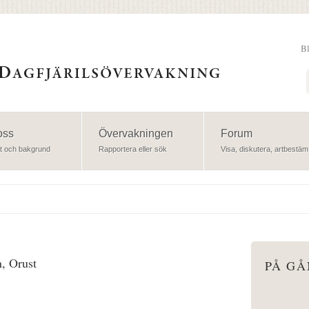
B
Sök
oss
Övervakningen
Forum
t och bakgrund
Rapportera eller sök
Visa, diskutera, artbestäm
n, Orust
PÅ G