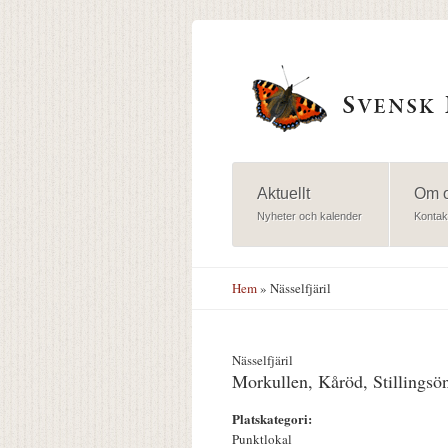
Hoppa till huvudinnehåll
Aktuellt
Om 
Nyheter och kalender
Kontak
Hem
» Nässelfjäril
Nässelfjäril
Morkullen, Kåröd, Stillingsö
Platskategori:
Punktlokal