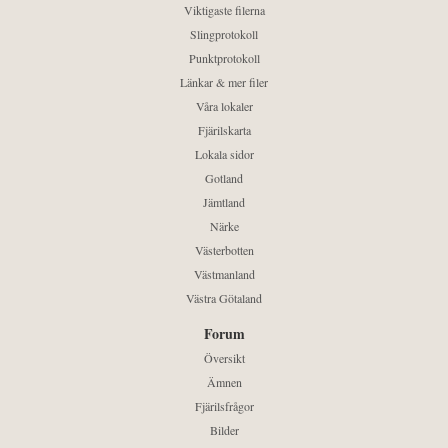
Viktigaste filerna
Slingprotokoll
Punktprotokoll
Länkar & mer filer
Våra lokaler
Fjärilskarta
Lokala sidor
Gotland
Jämtland
Närke
Västerbotten
Västmanland
Västra Götaland
Forum
Översikt
Ämnen
Fjärilsfrågor
Bilder