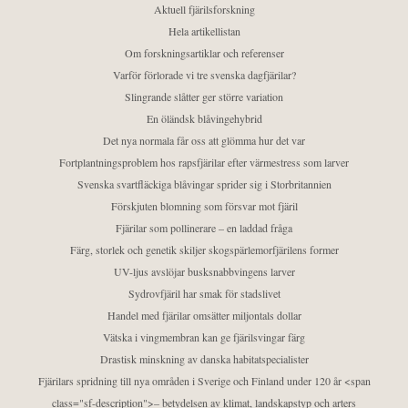
Aktuell fjärilsforskning
Hela artikellistan
Om forskningsartiklar och referenser
Varför förlorade vi tre svenska dagfjärilar?
Slingrande slåtter ger större variation
En öländsk blåvingehybrid
Det nya normala får oss att glömma hur det var
Fortplantningsproblem hos rapsfjärilar efter värmestress som larver
Svenska svartfläckiga blåvingar sprider sig i Storbritannien
Förskjuten blomning som försvar mot fjäril
Fjärilar som pollinerare – en laddad fråga
Färg, storlek och genetik skiljer skogspärlemorfjärilens former
UV-ljus avslöjar busksnabbvingens larver
Sydrovfjäril har smak för stadslivet
Handel med fjärilar omsätter miljontals dollar
Vätska i vingmembran kan ge fjärilsvingar färg
Drastisk minskning av danska habitatspecialister
Fjärilars spridning till nya områden i Sverige och Finland under 120 år <span
class="sf-description">– betydelsen av klimat, landskapstyp och arters