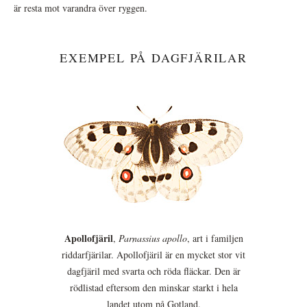
är resta mot varandra över ryggen.
EXEMPEL PÅ DAGFJÄRILAR
Apollofjäril
,
Parnassius apollo
, art i familjen
riddarfjärilar. Apollofjäril är en mycket stor vit
dagfjäril med svarta och röda fläckar. Den är
rödlistad eftersom den minskar starkt i hela
landet utom på Gotland.