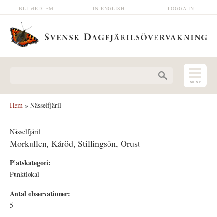
Hoppa till huvudinnehåll
BLI MEDLEM
IN ENGLISH
LOGGA IN
Sökformulär
Hem
» Nässelfjäril
Nässelfjäril
Morkullen, Kåröd, Stillingsön, Orust
Platskategori:
Punktlokal
Antal observationer:
5