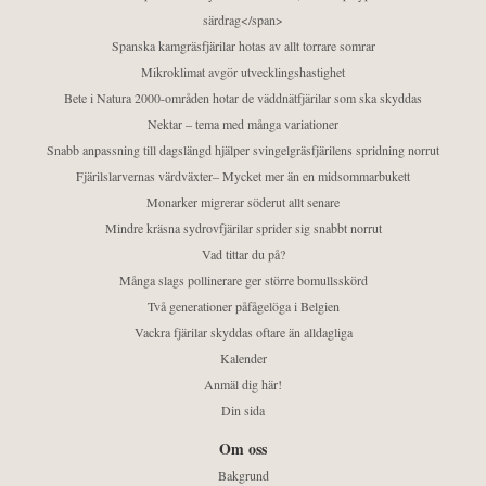
särdrag</span>
Spanska kamgräsfjärilar hotas av allt torrare somrar
Mikroklimat avgör utvecklingshastighet
Bete i Natura 2000-områden hotar de väddnätfjärilar som ska skyddas
Nektar – tema med många variationer
Snabb anpassning till dagslängd hjälper svingelgräsfjärilens spridning norrut
Fjärilslarvernas värdväxter– Mycket mer än en midsommarbukett
Monarker migrerar söderut allt senare
Mindre kräsna sydrovfjärilar sprider sig snabbt norrut
Vad tittar du på?
Många slags pollinerare ger större bomullsskörd
Två generationer påfågelöga i Belgien
Vackra fjärilar skyddas oftare än alldagliga
Kalender
Anmäl dig här!
Din sida
Om oss
Bakgrund