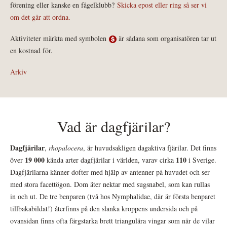
förening eller kanske en fågelklubb?
Skicka epost eller ring så ser vi
om det går att ordna.
Aktiviteter märkta med symbolen
är sådana som organisatören tar ut
en kostnad för.
Arkiv
Vad är dagfjärilar?
Dagfjärilar
,
rhopalocera
, är huvudsakligen dagaktiva fjärilar. Det finns
19 000
110
över
kända arter dagfjärilar i världen, varav cirka
i Sverige.
Dagfjärilarna känner dofter med hjälp av antenner på huvudet och ser
med stora facettögon. Dom äter nektar med sugsnabel, som kan rullas
in och ut. De tre benparen (två hos Nymphalidae, där är första benparet
tillbakabildat!) återfinns på den slanka kroppens undersida och på
ovansidan finns ofta färgstarka brett triangulära vingar som när de vilar