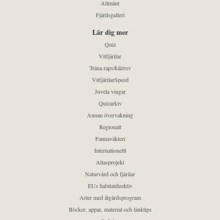
Allmänt
Fjärilsgalleri
Lär dig mer
Quiz
Vitfjärilar
Träna raps/kål/rov
VitfjärilarSpeed
Juvela vingar
Quizarkiv
Annan övervakning
Regionalt
Faunaväkteri
Internationellt
Atlasprojekt
Naturvård och fjärilar
EUs habitatdirektiv
Arter med åtgärdsprogram
Böcker, appar, material och länktips