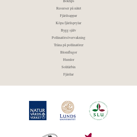
Boktips
Resurser på nätet
Fjärilsappar
Köpa fjärilsprylar
Bygg själv
Pollinatörsövervakning
Träna på pollinatörer
Blomflugor
Humlor
Solitärbin
Fjärilar