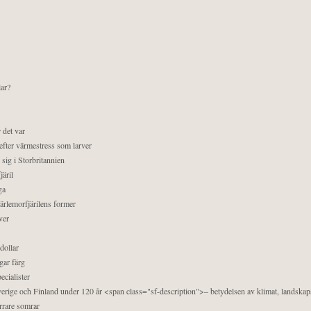
lar?
 det var
efter värmestress som larver
sig i Storbritannien
äril
ga
pärlemorfjärilens former
ver
dollar
gar färg
ecialister
 Sverige och Finland under 120 år <span class="sf-description">– betydelsen av klimat, landska
orrare somrar