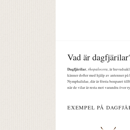
Vad är dagfjärilar
Dagfjärilar
,
rhopalocera
, är huvudsakl
känner dofter med hjälp av antenner på 
Nymphalidae, där är första benparet till
när de vilar är resta mot varandra över r
EXEMPEL PÅ DAGFJÄ