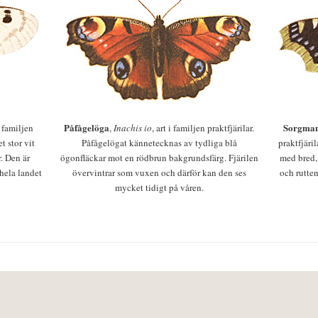
Påfågelöga
Sorgman
 i familjen
,
Inachis io
, art i familjen praktfjärilar.
t stor vit
Påfågelögat kännetecknas av tydliga blå
praktfjäri
r. Den är
ögonfläckar mot en rödbrun bakgrundsfärg. Fjärilen
med bred,
 hela landet
övervintrar som vuxen och därför kan den ses
och rutten
mycket tidigt på våren.