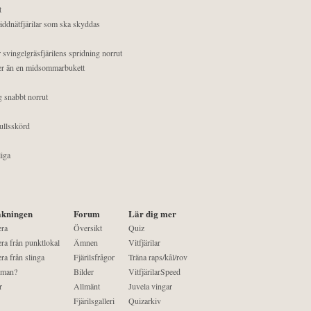
t
äddnätfjärilar som ska skyddas
 svingelgräsfjärilens spridning norrut
mer än en midsommarbukett
g snabbt norrut
ullsskörd
liga
kningen
Forum
Lär dig mer
era
Översikt
Quiz
ra från punktlokal
Ämnen
Vitfjärilar
ra från slinga
Fjärilsfrågor
Träna raps/kål/rov
 man?
Bilder
VitfjärilarSpeed
r
Allmänt
Juvela vingar
Fjärilsgalleri
Quizarkiv