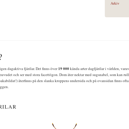
Arkiv
?
19 000
igen dagaktiva fjärilar. Det finns över
kända arter dagfjärilar i världen, vara
huvudet och ser med stora facettögon. Dom äter nektar med sugsnabel, som kan rulla
bakabildat!) återfinns på den slanka kroppens undersida och på ovansidan finns ofta 
yggen.
RILAR