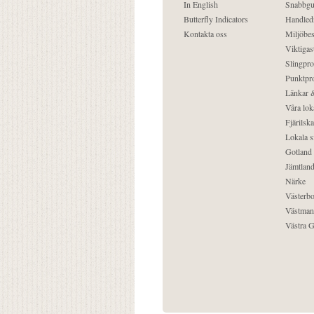
In English
Snabbgu
Butterfly Indicators
Handled
Kontakta oss
Miljöbes
Viktigast
Slingpro
Punktpro
Länkar &
Våra lok
Fjärilska
Lokala s
Gotland
Jämtlan
Närke
Västerbo
Västman
Västra G