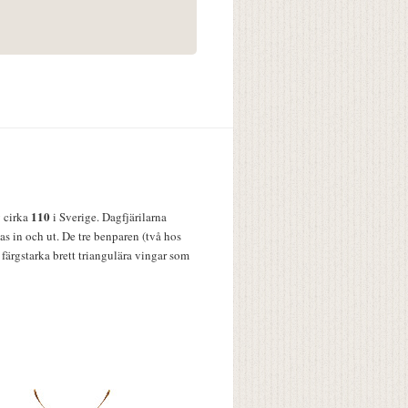
110
v cirka
i Sverige. Dagfjärilarna
s in och ut. De tre benparen (två hos
färgstarka brett triangulära vingar som