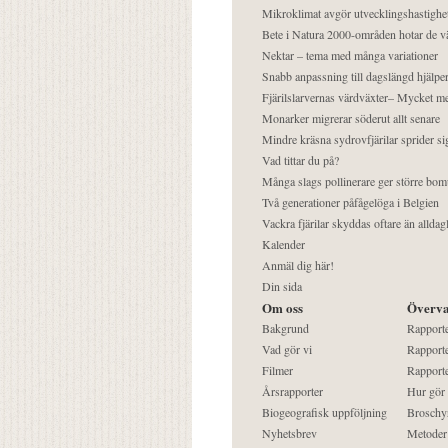
Mikroklimat avgör utvecklingshastighe
Bete i Natura 2000-områden hotar de v
Nektar – tema med många variationer
Snabb anpassning till dagslängd hjälper
Fjärilslarvernas värdväxter– Mycket 
Monarker migrerar söderut allt senare
Mindre kräsna sydrovfjärilar sprider si
Vad tittar du på?
Många slags pollinerare ger större bom
Två generationer påfågelöga i Belgien
Vackra fjärilar skyddas oftare än alldag
Kalender
Anmäl dig här!
Din sida
Om oss
Överva
Bakgrund
Rapport
Vad gör vi
Rapporte
Filmer
Rapporte
Årsrapporter
Hur gör
Biogeografisk uppföljning
Broschy
Nyhetsbrev
Metoder