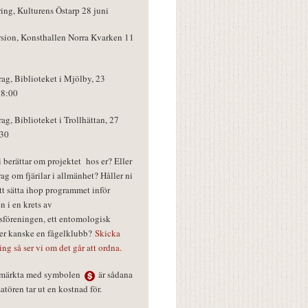
ring, Kulturens Östarp 28 juni
rsion, Konsthallen Norra Kvarken 11
rag, Biblioteket i Mjölby, 23
18:00
rag, Biblioteket i Trollhättan, 27
:30
vi berättar om projektet hos er? Eller
rag om fjärilar i allmänhet? Håller ni
tt sätta ihop programmet inför
n i en krets av
föreningen, ett entomologisk
ler kanske en fågelklubb?
Skicka
ring så ser vi om det går att ordna.
r märkta med symbolen
är sådana
tören tar ut en kostnad för.