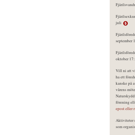
Fjärilsvand
Fjärilsexku
juli
Fjärilsföred
september 
Fjärilsföred
oktober 17
Vill ni att 
ha ett föred
kanske på a
vårens möte
Naturskydds
förening el
epost eller 
Aktivitete
som organisa