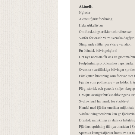
Aktuellt
Nyheter
Aktuell fjärilsforskning
Hela artikellistan
Om forskningsartiklar och referenser
Varför förlorade vi tre svenska dagfjäri
Slingrande slåtter ger större variation
En öländsk blåvingehybrid
Det nya normala får oss att glömma hur
Fortplantningsproblem hos rapsfjärilar 
Svenska svartfläckiga blåvingar sprider 
Förskjuten blomning som försvar mot fj
Fjärilar som pollinerare – en laddad frå
Färg, storlek och genetik skiljer skogs
UV-ljus avslöjar busksnabbvingens lar
Sydrovfjäril har smak för stadslivet
Handel med fjärilar omsätter miljontals 
Vätska i vingmembran kan ge fjärilsvin
Drastisk minskning av danska habitatsp
Fjärilars spridning till nya områden i
Spanska kamgräsfjärilar hotas av allt t