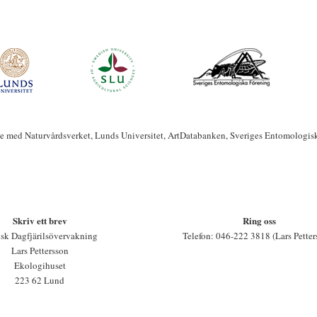
te med Naturvårdsverket, Lunds Universitet, ArtDatabanken, Sveriges Entomologis
Skriv ett brev
Ring oss
sk Dagfjärilsövervakning
Telefon: 046-222 3818 (Lars Petter
Lars Pettersson
Ekologihuset
223 62 Lund