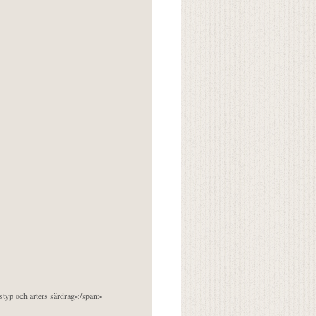
pstyp och arters särdrag</span>