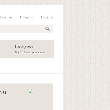
li medlem
In English
Logga in
formulär
Lär dig mer
Dagfjärilar & pollinatörer
ÅNG