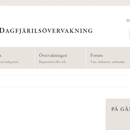
B
Sök
s
Övervakningen
Forum
och bakgrund
Rapportera eller sök
Visa, diskutera, artbestäm
PÅ G