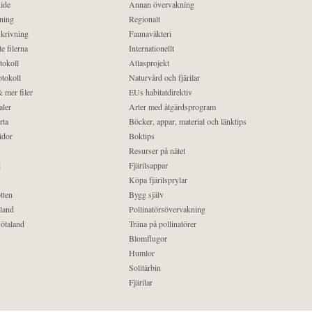
ide
Annan övervakning
ning
Regionalt
krivning
Faunaväkteri
e filerna
Internationellt
tokoll
Atlasprojekt
tokoll
Naturvård och fjärilar
 mer filer
EUs habitatdirektiv
aler
Arter med åtgärdsprogram
rta
Böcker, appar, material och länktips
idor
Boktips
Resurser på nätet
d
Fjärilsappar
Köpa fjärilsprylar
tten
Bygg själv
land
Pollinatörsövervakning
ötaland
Träna på pollinatörer
Blomflugor
Humlor
Solitärbin
Fjärilar