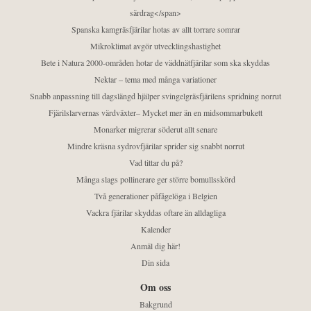
särdrag</span>
Spanska kamgräsfjärilar hotas av allt torrare somrar
Mikroklimat avgör utvecklingshastighet
Bete i Natura 2000-områden hotar de väddnätfjärilar som ska skyddas
Nektar – tema med många variationer
Snabb anpassning till dagslängd hjälper svingelgräsfjärilens spridning norrut
Fjärilslarvernas värdväxter– Mycket mer än en midsommarbukett
Monarker migrerar söderut allt senare
Mindre kräsna sydrovfjärilar sprider sig snabbt norrut
Vad tittar du på?
Många slags pollinerare ger större bomullsskörd
Två generationer påfågelöga i Belgien
Vackra fjärilar skyddas oftare än alldagliga
Kalender
Anmäl dig här!
Din sida
Om oss
Bakgrund