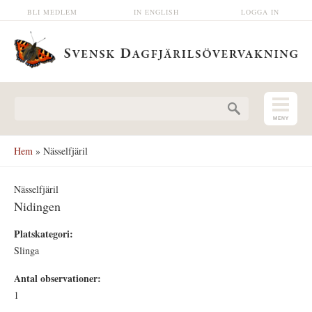
Hoppa till huvudinnehåll
BLI MEDLEM
IN ENGLISH
LOGGA IN
Sökformulär
Hem
» Nässelfjäril
Nässelfjäril
Nidingen
Platskategori:
Slinga
Antal observationer:
1