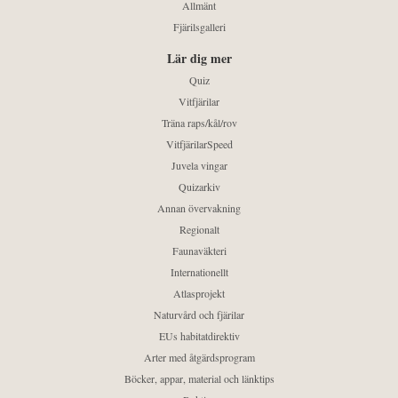
Allmänt
Fjärilsgalleri
Lär dig mer
Quiz
Vitfjärilar
Träna raps/kål/rov
VitfjärilarSpeed
Juvela vingar
Quizarkiv
Annan övervakning
Regionalt
Faunaväkteri
Internationellt
Atlasprojekt
Naturvård och fjärilar
EUs habitatdirektiv
Arter med åtgärdsprogram
Böcker, appar, material och länktips