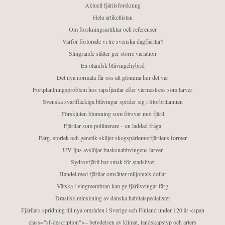
Aktuell fjärilsforskning
Hela artikellistan
Om forskningsartiklar och referenser
Varför förlorade vi tre svenska dagfjärilar?
Slingrande slåtter ger större variation
En öländsk blåvingehybrid
Det nya normala får oss att glömma hur det var
Fortplantningsproblem hos rapsfjärilar efter värmestress som larver
Svenska svartfläckiga blåvingar sprider sig i Storbritannien
Förskjuten blomning som försvar mot fjäril
Fjärilar som pollinerare – en laddad fråga
Färg, storlek och genetik skiljer skogspärlemorfjärilens former
UV-ljus avslöjar busksnabbvingens larver
Sydrovfjäril har smak för stadslivet
Handel med fjärilar omsätter miljontals dollar
Vätska i vingmembran kan ge fjärilsvingar färg
Drastisk minskning av danska habitatspecialister
Fjärilars spridning till nya områden i Sverige och Finland under 120 år <span
class="sf-description">– betydelsen av klimat, landskapstyp och arters