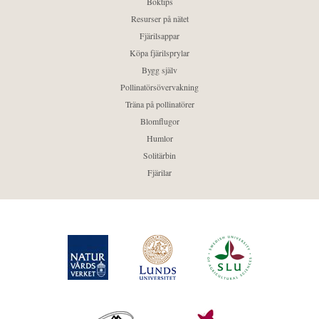
Boktips
Resurser på nätet
Fjärilsappar
Köpa fjärilsprylar
Bygg själv
Pollinatörsövervakning
Träna på pollinatörer
Blomflugor
Humlor
Solitärbin
Fjärilar