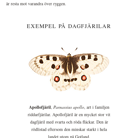
är resta mot varandra över ryggen.
EXEMPEL PÅ DAGFJÄRILAR
Apollofjäril
,
Parnassius apollo
, art i familjen
riddarfjärilar. Apollofjäril är en mycket stor vit
dagfjäril med svarta och röda fläckar. Den är
rödlistad eftersom den minskar starkt i hela
landet utom på Gotland.