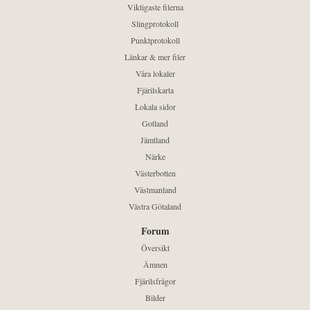
Viktigaste filerna
Slingprotokoll
Punktprotokoll
Länkar & mer filer
Våra lokaler
Fjärilskarta
Lokala sidor
Gotland
Jämtland
Närke
Västerbotten
Västmanland
Västra Götaland
Forum
Översikt
Ämnen
Fjärilsfrågor
Bilder