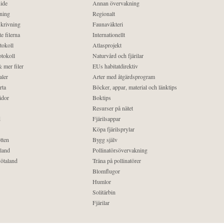
ide
Annan övervakning
ning
Regionalt
krivning
Faunaväkteri
e filerna
Internationellt
tokoll
Atlasprojekt
tokoll
Naturvård och fjärilar
 mer filer
EUs habitatdirektiv
aler
Arter med åtgärdsprogram
rta
Böcker, appar, material och länktips
idor
Boktips
Resurser på nätet
d
Fjärilsappar
Köpa fjärilsprylar
tten
Bygg själv
land
Pollinatörsövervakning
ötaland
Träna på pollinatörer
Blomflugor
Humlor
Solitärbin
Fjärilar