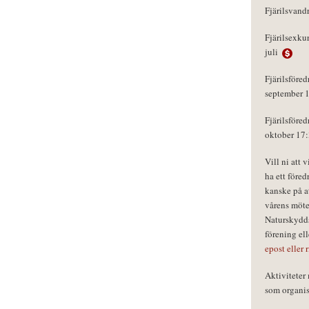
Fjärilsvand
Fjärilsexku
juli
Fjärilsföred
september 
Fjärilsföred
oktober 17
Vill ni att 
ha ett föred
kanske på a
vårens möte
Naturskydds
förening el
epost eller 
Aktivitete
som organisa