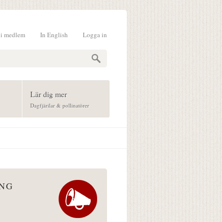
li medlem
In English
Logga in
formulär
Lär dig mer
Dagfjärilar & pollinatörer
ÅNG