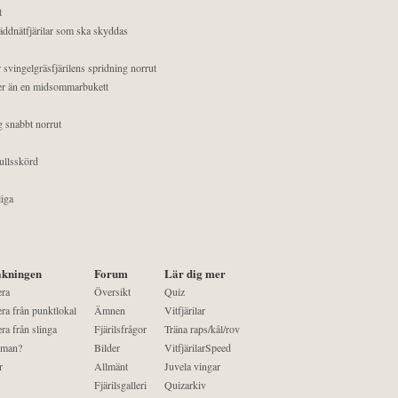
t
äddnätfjärilar som ska skyddas
 svingelgräsfjärilens spridning norrut
mer än en midsommarbukett
g snabbt norrut
ullsskörd
liga
kningen
Forum
Lär dig mer
era
Översikt
Quiz
ra från punktlokal
Ämnen
Vitfjärilar
ra från slinga
Fjärilsfrågor
Träna raps/kål/rov
 man?
Bilder
VitfjärilarSpeed
r
Allmänt
Juvela vingar
Fjärilsgalleri
Quizarkiv