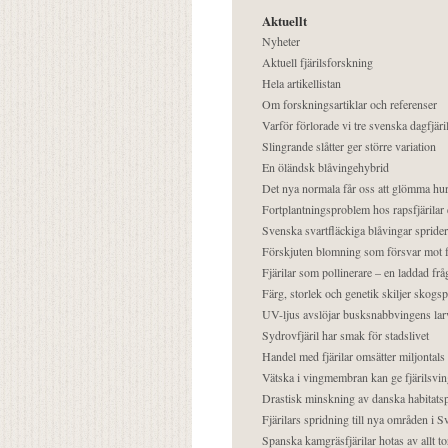
Aktuellt
Nyheter
Aktuell fjärilsforskning
Hela artikellistan
Om forskningsartiklar och referenser
Varför förlorade vi tre svenska dagfjäri
Slingrande slåtter ger större variation
En öländsk blåvingehybrid
Det nya normala får oss att glömma hur
Fortplantningsproblem hos rapsfjärilar 
Svenska svartfläckiga blåvingar sprider 
Förskjuten blomning som försvar mot fj
Fjärilar som pollinerare – en laddad frå
Färg, storlek och genetik skiljer skogs
UV-ljus avslöjar busksnabbvingens lar
Sydrovfjäril har smak för stadslivet
Handel med fjärilar omsätter miljontals 
Vätska i vingmembran kan ge fjärilsvin
Drastisk minskning av danska habitatsp
Fjärilars spridning till nya områden i
Spanska kamgräsfjärilar hotas av allt t