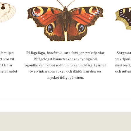
Påfågelöga
Sorgman
 i familjen
,
Inachis io
, art i familjen praktfjärilar.
t stor vit
Påfågelögat kännetecknas av tydliga blå
praktfjäri
r. Den är
ögonfläckar mot en rödbrun bakgrundsfärg. Fjärilen
med bred,
 hela landet
övervintrar som vuxen och därför kan den ses
och rutten
mycket tidigt på våren.