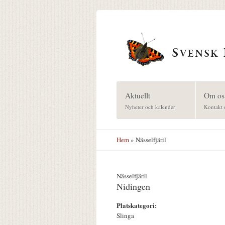
Hoppa till huvudinnehåll
Aktuellt
Om os
Nyheter och kalender
Kontakt 
Hem
» Nässelfjäril
Nässelfjäril
Nidingen
Platskategori:
Slinga