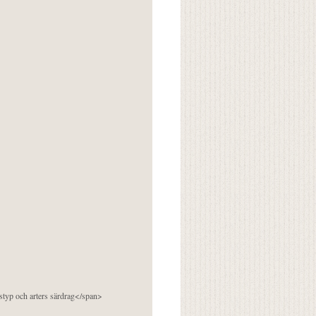
pstyp och arters särdrag</span>