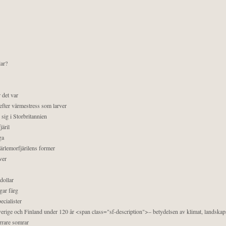
lar?
 det var
efter värmestress som larver
sig i Storbritannien
äril
ga
pärlemorfjärilens former
ver
dollar
gar färg
ecialister
 Sverige och Finland under 120 år <span class="sf-description">– betydelsen av klimat, landska
orrare somrar