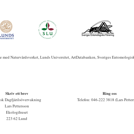
te med Naturvårdsverket, Lunds Universitet, ArtDatabanken, Sveriges Entomologis
Skriv ett brev
Ring oss
sk Dagfjärilsövervakning
Telefon: 046-222 3818 (Lars Petter
Lars Pettersson
Ekologihuset
223 62 Lund