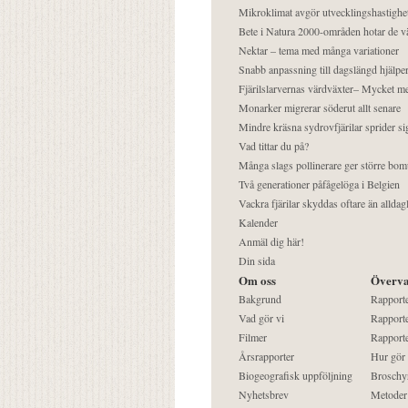
Mikroklimat avgör utvecklingshastighe
Bete i Natura 2000-områden hotar de v
Nektar – tema med många variationer
Snabb anpassning till dagslängd hjälper
Fjärilslarvernas värdväxter– Mycket 
Monarker migrerar söderut allt senare
Mindre kräsna sydrovfjärilar sprider si
Vad tittar du på?
Många slags pollinerare ger större bom
Två generationer påfågelöga i Belgien
Vackra fjärilar skyddas oftare än alldag
Kalender
Anmäl dig här!
Din sida
Om oss
Överva
Bakgrund
Rapport
Vad gör vi
Rapporte
Filmer
Rapporte
Årsrapporter
Hur gör
Biogeografisk uppföljning
Broschy
Nyhetsbrev
Metoder