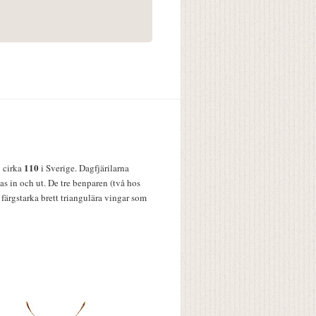
110
v cirka
i Sverige. Dagfjärilarna
s in och ut. De tre benparen (två hos
färgstarka brett triangulära vingar som