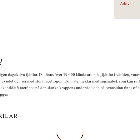
Arkiv
?
19 000
igen dagaktiva fjärilar. Det finns över
kända arter dagfjärilar i världen, vara
huvudet och ser med stora facettögon. Dom äter nektar med sugsnabel, som kan rulla
bakabildat!) återfinns på den slanka kroppens undersida och på ovansidan finns ofta 
yggen.
RILAR