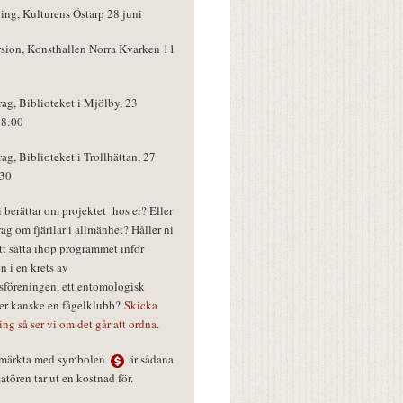
ring, Kulturens Östarp 28 juni
rsion, Konsthallen Norra Kvarken 11
rag, Biblioteket i Mjölby, 23
18:00
rag, Biblioteket i Trollhättan, 27
:30
vi berättar om projektet hos er? Eller
rag om fjärilar i allmänhet? Håller ni
tt sätta ihop programmet inför
n i en krets av
föreningen, ett entomologisk
ler kanske en fågelklubb?
Skicka
ring så ser vi om det går att ordna.
r märkta med symbolen
är sådana
tören tar ut en kostnad för.