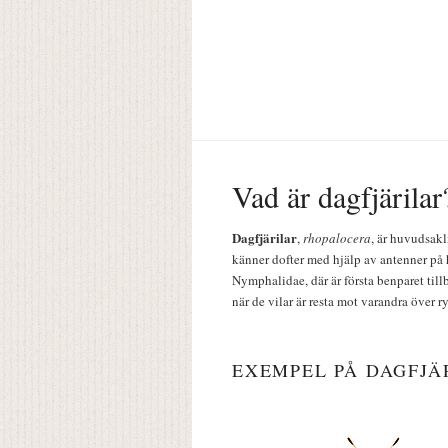
Vad är dagfjärilar
Dagfjärilar
,
rhopalocera
, är huvudsakl
känner dofter med hjälp av antenner på 
Nymphalidae, där är första benparet till
när de vilar är resta mot varandra över r
EXEMPEL PÅ DAGFJÄ