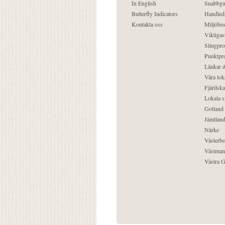
In English
Snabbgu
Butterfly Indicators
Handled
Kontakta oss
Miljöbes
Viktigast
Slingpro
Punktpro
Länkar &
Våra lok
Fjärilska
Lokala s
Gotland
Jämtlan
Närke
Västerbo
Västman
Västra G