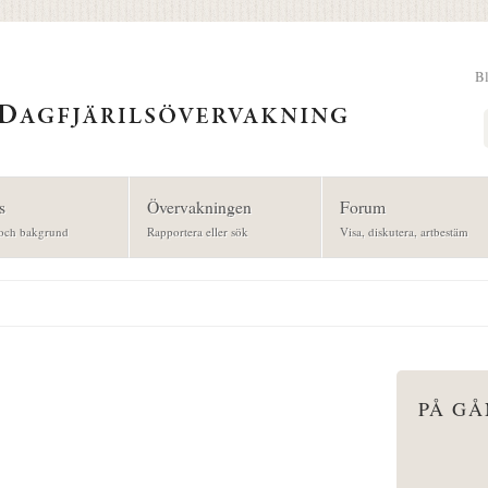
B
Sök
s
Övervakningen
Forum
och bakgrund
Rapportera eller sök
Visa, diskutera, artbestäm
PÅ G