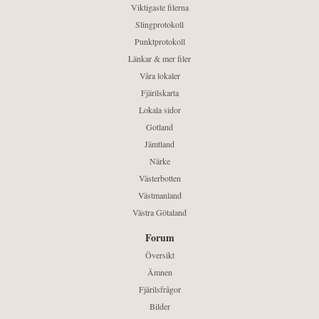
Viktigaste filerna
Slingprotokoll
Punktprotokoll
Länkar & mer filer
Våra lokaler
Fjärilskarta
Lokala sidor
Gotland
Jämtland
Närke
Västerbotten
Västmanland
Västra Götaland
Forum
Översikt
Ämnen
Fjärilsfrågor
Bilder