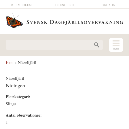
Hoppa till huvudinnehåll
BLI MEDLEM
IN ENGLISH
LOGGA IN
Sökformulär
Hem
» Nässelfjäril
Nässelfjäril
Nidingen
Platskategori:
Slinga
Antal observationer:
1