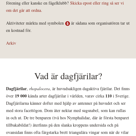
förening eller kanske en fågelklubb?
Skicka epost eller ring så ser vi
om det går att ordna.
Aktiviteter märkta med symbolen
är sådana som organisatören tar ut
en kostnad för.
Arkiv
Vad är dagfjärilar?
Dagfjärilar
,
rhopalocera
, är huvudsakligen dagaktiva fjärilar. Det finns
19 000
110
över
kända arter dagfjärilar i världen, varav cirka
i Sverige.
Dagfjärilarna känner dofter med hjälp av antenner på huvudet och ser
med stora facettögon. Dom äter nektar med sugsnabel, som kan rullas
in och ut. De tre benparen (två hos Nymphalidae, där är första benparet
tillbakabildat!) återfinns på den slanka kroppens undersida och på
ovansidan finns ofta färgstarka brett triangulära vingar som när de vilar