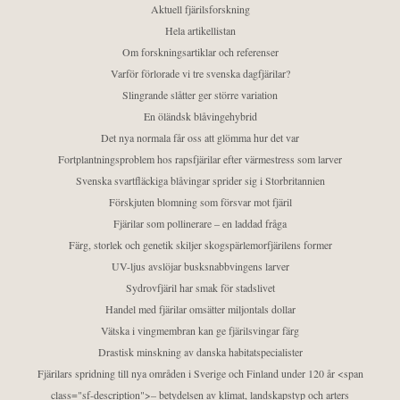
Aktuell fjärilsforskning
Hela artikellistan
Om forskningsartiklar och referenser
Varför förlorade vi tre svenska dagfjärilar?
Slingrande slåtter ger större variation
En öländsk blåvingehybrid
Det nya normala får oss att glömma hur det var
Fortplantningsproblem hos rapsfjärilar efter värmestress som larver
Svenska svartfläckiga blåvingar sprider sig i Storbritannien
Förskjuten blomning som försvar mot fjäril
Fjärilar som pollinerare – en laddad fråga
Färg, storlek och genetik skiljer skogspärlemorfjärilens former
UV-ljus avslöjar busksnabbvingens larver
Sydrovfjäril har smak för stadslivet
Handel med fjärilar omsätter miljontals dollar
Vätska i vingmembran kan ge fjärilsvingar färg
Drastisk minskning av danska habitatspecialister
Fjärilars spridning till nya områden i Sverige och Finland under 120 år <span
class="sf-description">– betydelsen av klimat, landskapstyp och arters