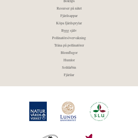
Boktips
Resurser på nätet
Fjärilsappar
Köpa fjärilsprylar
Bygg själv
Pollinatörsövervakning
Träna på pollinatörer
Blomflugor
Humlor
Solitärbin
Fjärilar