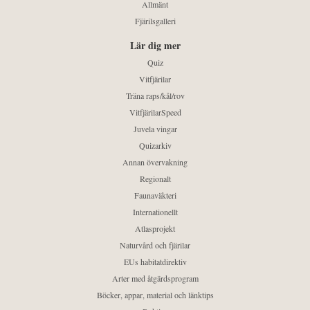
Allmänt
Fjärilsgalleri
Lär dig mer
Quiz
Vitfjärilar
Träna raps/kål/rov
VitfjärilarSpeed
Juvela vingar
Quizarkiv
Annan övervakning
Regionalt
Faunaväkteri
Internationellt
Atlasprojekt
Naturvård och fjärilar
EUs habitatdirektiv
Arter med åtgärdsprogram
Böcker, appar, material och länktips