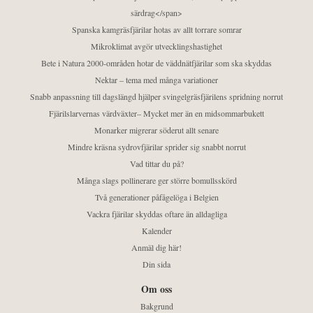
särdrag</span>
Spanska kamgräsfjärilar hotas av allt torrare somrar
Mikroklimat avgör utvecklingshastighet
Bete i Natura 2000-områden hotar de väddnätfjärilar som ska skyddas
Nektar – tema med många variationer
Snabb anpassning till dagslängd hjälper svingelgräsfjärilens spridning norrut
Fjärilslarvernas värdväxter– Mycket mer än en midsommarbukett
Monarker migrerar söderut allt senare
Mindre kräsna sydrovfjärilar sprider sig snabbt norrut
Vad tittar du på?
Många slags pollinerare ger större bomullsskörd
Två generationer påfågelöga i Belgien
Vackra fjärilar skyddas oftare än alldagliga
Kalender
Anmäl dig här!
Din sida
Om oss
Bakgrund