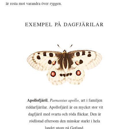
är resta mot varandra över ryggen.
EXEMPEL PÅ DAGFJÄRILAR
Apollofjäril
,
Parnassius apollo
, art i familjen
riddarfjärilar. Apollofjäril är en mycket stor vit
dagfjäril med svarta och röda fläckar. Den är
rödlistad eftersom den minskar starkt i hela
landet utom på Gotland.