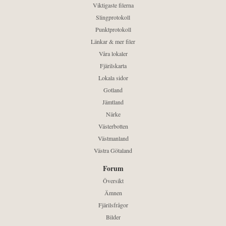
Viktigaste filerna
Slingprotokoll
Punktprotokoll
Länkar & mer filer
Våra lokaler
Fjärilskarta
Lokala sidor
Gotland
Jämtland
Närke
Västerbotten
Västmanland
Västra Götaland
Forum
Översikt
Ämnen
Fjärilsfrågor
Bilder