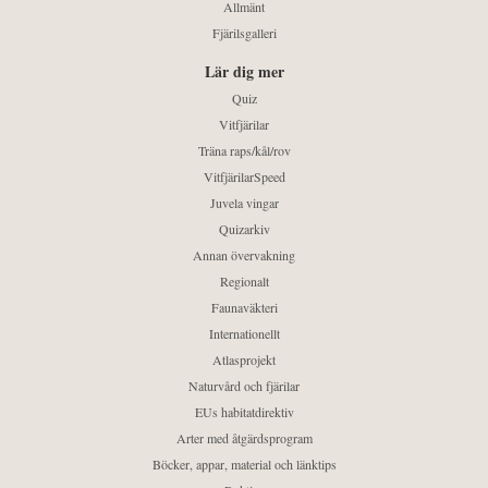
Allmänt
Fjärilsgalleri
Lär dig mer
Quiz
Vitfjärilar
Träna raps/kål/rov
VitfjärilarSpeed
Juvela vingar
Quizarkiv
Annan övervakning
Regionalt
Faunaväkteri
Internationellt
Atlasprojekt
Naturvård och fjärilar
EUs habitatdirektiv
Arter med åtgärdsprogram
Böcker, appar, material och länktips