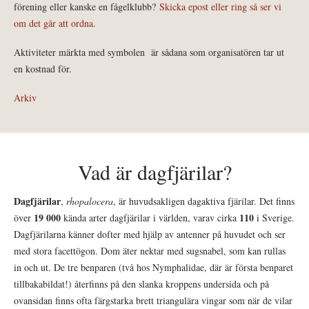
förening eller kanske en fågelklubb?
Skicka epost eller ring så ser vi
om det går att ordna.
Aktiviteter märkta med symbolen
är sådana som organisatören tar ut
en kostnad för.
Arkiv
Vad är dagfjärilar?
Dagfjärilar
,
rhopalocera
, är huvudsakligen dagaktiva fjärilar. Det finns
19 000
110
över
kända arter dagfjärilar i världen, varav cirka
i Sverige.
Dagfjärilarna känner dofter med hjälp av antenner på huvudet och ser
med stora facettögon. Dom äter nektar med sugsnabel, som kan rullas
in och ut. De tre benparen (två hos Nymphalidae, där är första benparet
tillbakabildat!) återfinns på den slanka kroppens undersida och på
ovansidan finns ofta färgstarka brett triangulära vingar som när de vilar