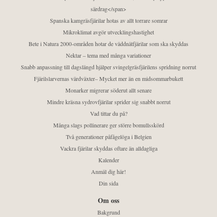
särdrag</span>
Spanska kamgräsfjärilar hotas av allt torrare somrar
Mikroklimat avgör utvecklingshastighet
Bete i Natura 2000-områden hotar de väddnätfjärilar som ska skyddas
Nektar – tema med många variationer
Snabb anpassning till dagslängd hjälper svingelgräsfjärilens spridning norrut
Fjärilslarvernas värdväxter– Mycket mer än en midsommarbukett
Monarker migrerar söderut allt senare
Mindre kräsna sydrovfjärilar sprider sig snabbt norrut
Vad tittar du på?
Många slags pollinerare ger större bomullsskörd
Två generationer påfågelöga i Belgien
Vackra fjärilar skyddas oftare än alldagliga
Kalender
Anmäl dig här!
Din sida
Om oss
Bakgrund