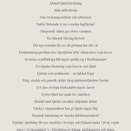
Aktuell fjärilsforskning
Hela artikellistan
Om forskningsartiklar och referenser
Varför förlorade vi tre svenska dagfjärilar?
Slingrande slåtter ger större variation
En öländsk blåvingehybrid
Det nya normala får oss att glömma hur det var
Fortplantningsproblem hos rapsfjärilar efter värmestress som larver
Svenska svartfläckiga blåvingar sprider sig i Storbritannien
Förskjuten blomning som försvar mot fjäril
Fjärilar som pollinerare – en laddad fråga
Färg, storlek och genetik skiljer skogspärlemorfjärilens former
UV-ljus avslöjar busksnabbvingens larver
Sydrovfjäril har smak för stadslivet
Handel med fjärilar omsätter miljontals dollar
Vätska i vingmembran kan ge fjärilsvingar färg
Drastisk minskning av danska habitatspecialister
Fjärilars spridning till nya områden i Sverige och Finland under 120 år <span
class="sf-description">– betydelsen av klimat, landskapstyp och arters