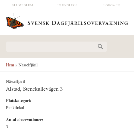
Hoppa till huvudinnehåll
BLI MEDLEM
IN ENGLISH
LOGGA IN
Sökformulär
Hem
» Nässelfjäril
Nässelfjäril
Alstad, Stenekullevägen 3
Platskategori:
Punktlokal
Antal observationer:
3