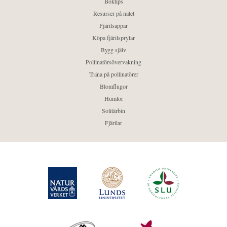
Boktips
Resurser på nätet
Fjärilsappar
Köpa fjärilsprylar
Bygg själv
Pollinatörsövervakning
Träna på pollinatörer
Blomflugor
Humlor
Solitärbin
Fjärilar