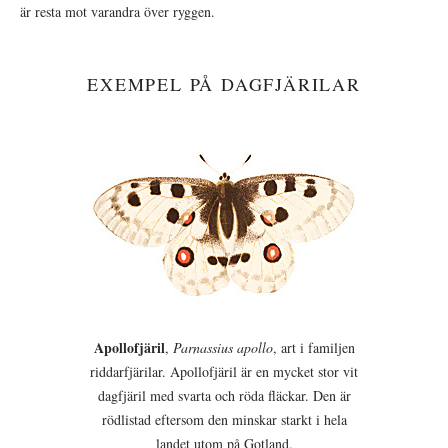
är resta mot varandra över ryggen.
EXEMPEL PÅ DAGFJÄRILAR
Apollofjäril
,
Parnassius apollo
, art i familjen
riddarfjärilar. Apollofjäril är en mycket stor vit
dagfjäril med svarta och röda fläckar. Den är
rödlistad eftersom den minskar starkt i hela
landet utom på Gotland.