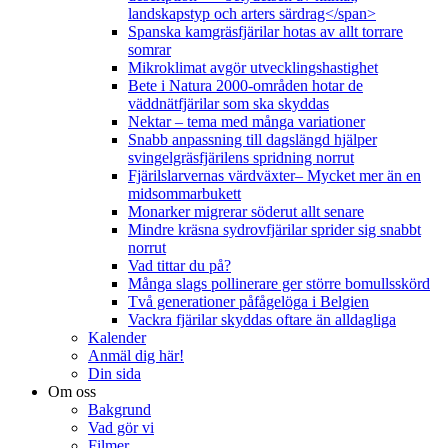
landskapstyp och arters särdrag</span>
Spanska kamgräsfjärilar hotas av allt torrare
somrar
Mikroklimat avgör utvecklingshastighet
Bete i Natura 2000-områden hotar de
väddnätfjärilar som ska skyddas
Nektar – tema med många variationer
Snabb anpassning till dagslängd hjälper
svingelgräsfjärilens spridning norrut
Fjärilslarvernas värdväxter– Mycket mer än en
midsommarbukett
Monarker migrerar söderut allt senare
Mindre kräsna sydrovfjärilar sprider sig snabbt
norrut
Vad tittar du på?
Många slags pollinerare ger större bomullsskörd
Två generationer påfågelöga i Belgien
Vackra fjärilar skyddas oftare än alldagliga
Kalender
Anmäl dig här!
Din sida
Om oss
Bakgrund
Vad gör vi
Filmer