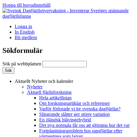
Hoppa till huvudinnehåll
Logga in
In English
Bli medlem
Sökformulär
Sök på webbplatsen
Aktuellt
Nyheter och kalender
Nyheter
Aktuell fjärilsforskning
Hela artikellistan
Om forskningsartiklar och referenser
Varför förlorade vi tre svenska dagfjärilar?
Slingrande slåtter ger större variation
En öländsk blåvingehybrid
Det nya normala får oss att glömma hur det var
Fortplantningsproblem hos rapsfjärilar efter
värmestress som larver