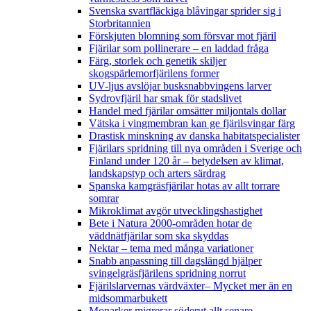
Svenska svartfläckiga blåvingar sprider sig i
Storbritannien
Förskjuten blomning som försvar mot fjäril
Fjärilar som pollinerare – en laddad fråga
Färg, storlek och genetik skiljer
skogspärlemorfjärilens former
UV-ljus avslöjar busksnabbvingens larver
Sydrovfjäril har smak för stadslivet
Handel med fjärilar omsätter miljontals dollar
Vätska i vingmembran kan ge fjärilsvingar färg
Drastisk minskning av danska habitatspecialister
Fjärilars spridning till nya områden i Sverige och
Finland under 120 år
– betydelsen av klimat,
landskapstyp och arters särdrag
Spanska kamgräsfjärilar hotas av allt torrare
somrar
Mikroklimat avgör utvecklingshastighet
Bete i Natura 2000-områden hotar de
väddnätfjärilar som ska skyddas
Nektar – tema med många variationer
Snabb anpassning till dagslängd hjälper
svingelgräsfjärilens spridning norrut
Fjärilslarvernas värdväxter– Mycket mer än en
midsommarbukett
Monarker migrerar söderut allt senare