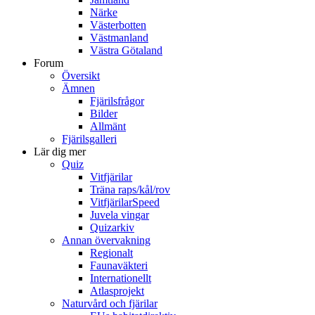
Närke
Västerbotten
Västmanland
Västra Götaland
Forum
Översikt
Ämnen
Fjärilsfrågor
Bilder
Allmänt
Fjärilsgalleri
Lär dig mer
Quiz
Vitfjärilar
Träna raps/kål/rov
VitfjärilarSpeed
Juvela vingar
Quizarkiv
Annan övervakning
Regionalt
Faunaväkteri
Internationellt
Atlasprojekt
Naturvård och fjärilar