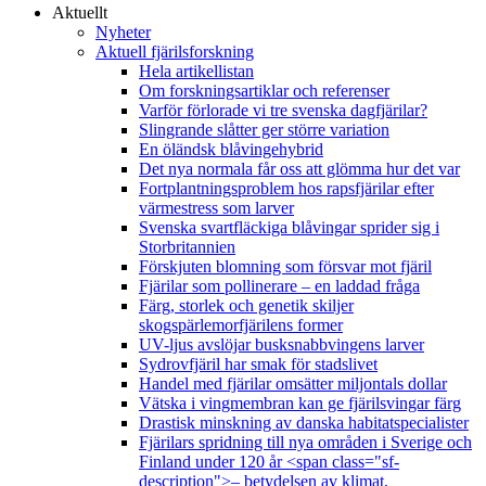
Aktuellt
Nyheter
Aktuell fjärilsforskning
Hela artikellistan
Om forskningsartiklar och referenser
Varför förlorade vi tre svenska dagfjärilar?
Slingrande slåtter ger större variation
En öländsk blåvingehybrid
Det nya normala får oss att glömma hur det var
Fortplantningsproblem hos rapsfjärilar efter
värmestress som larver
Svenska svartfläckiga blåvingar sprider sig i
Storbritannien
Förskjuten blomning som försvar mot fjäril
Fjärilar som pollinerare – en laddad fråga
Färg, storlek och genetik skiljer
skogspärlemorfjärilens former
UV-ljus avslöjar busksnabbvingens larver
Sydrovfjäril har smak för stadslivet
Handel med fjärilar omsätter miljontals dollar
Vätska i vingmembran kan ge fjärilsvingar färg
Drastisk minskning av danska habitatspecialister
Fjärilars spridning till nya områden i Sverige och
Finland under 120 år <span class="sf-
description">– betydelsen av klimat,