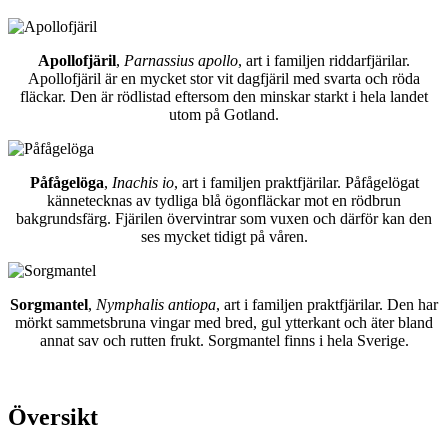
Apollofjäril
,
Parnassius apollo
, art i familjen riddarfjärilar.
Apollofjäril är en mycket stor vit dagfjäril med svarta och röda
fläckar. Den är rödlistad eftersom den minskar starkt i hela landet
utom på Gotland.
Påfågelöga
,
Inachis io
, art i familjen praktfjärilar. Påfågelögat
kännetecknas av tydliga blå ögonfläckar mot en rödbrun
bakgrundsfärg. Fjärilen övervintrar som vuxen och därför kan den
ses mycket tidigt på våren.
Sorgmantel
,
Nymphalis antiopa
, art i familjen praktfjärilar. Den har
mörkt sammetsbruna vingar med bred, gul ytterkant och äter bland
annat sav och rutten frukt. Sorgmantel finns i hela Sverige.
Översikt