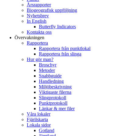
Årsrapporter
Biogeografisk uppföljning
Nyhetsbrev
In English
Butterfly Indicators
Kontakta oss
Övervakningen
Rapportera
Rapportera från punktlokal
Rapportera från slinga
Hur gör man?
Broschyr
Metoder
Snabbguide
Handledning
Miljöbeskrivning
Viktigaste filerna
Slingprotokoll
Punktprotokoll
Länkar & mer filer
Våra lokaler
Fjärilskarta
Lokala sidor
Gotland
Jämtland