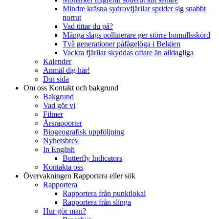
Mindre kräsna sydrovfjärilar sprider sig snabbt
norrut
Vad tittar du på?
Många slags pollinerare ger större bomullsskörd
Två generationer påfågelöga i Belgien
Vackra fjärilar skyddas oftare än alldagliga
Kalender
Anmäl dig här!
Din sida
Om oss
Kontakt och bakgrund
Bakgrund
Vad gör vi
Filmer
Årsrapporter
Biogeografisk uppföljning
Nyhetsbrev
In English
Butterfly Indicators
Kontakta oss
Övervakningen
Rapportera eller sök
Rapportera
Rapportera från punktlokal
Rapportera från slinga
Hur gör man?