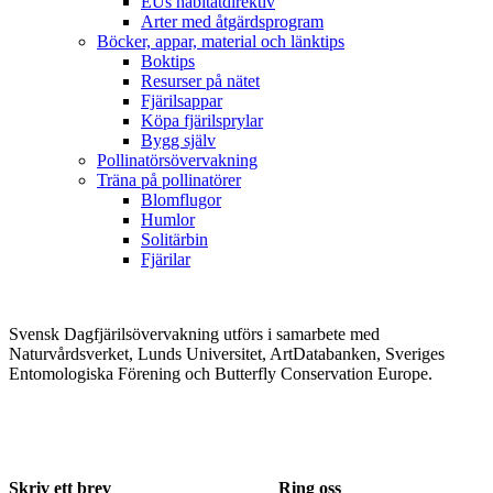
EUs habitatdirektiv
Arter med åtgärdsprogram
Böcker, appar, material och länktips
Boktips
Resurser på nätet
Fjärilsappar
Köpa fjärilsprylar
Bygg själv
Pollinatörsövervakning
Träna på pollinatörer
Blomflugor
Humlor
Solitärbin
Fjärilar
Svensk Dagfjärilsövervakning utförs i samarbete med
Naturvårdsverket, Lunds Universitet, ArtDatabanken, Sveriges
Entomologiska Förening och Butterfly Conservation Europe.
Skriv ett brev
Ring oss