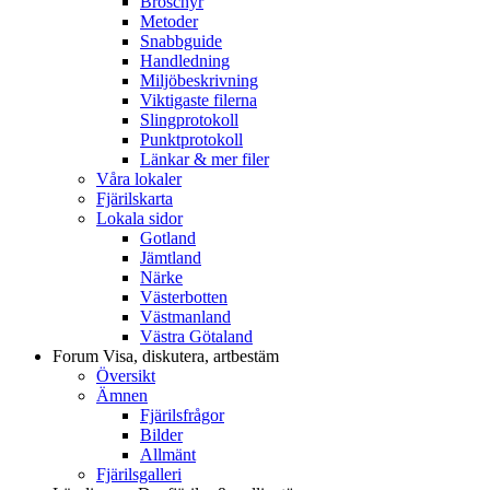
Broschyr
Metoder
Snabbguide
Handledning
Miljöbeskrivning
Viktigaste filerna
Slingprotokoll
Punktprotokoll
Länkar & mer filer
Våra lokaler
Fjärilskarta
Lokala sidor
Gotland
Jämtland
Närke
Västerbotten
Västmanland
Västra Götaland
Forum
Visa, diskutera, artbestäm
Översikt
Ämnen
Fjärilsfrågor
Bilder
Allmänt
Fjärilsgalleri