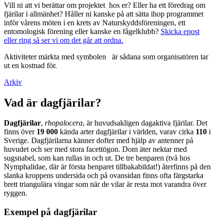
Vill ni att vi berättar om projektet hos er? Eller ha ett föredrag om
fjärilar i allmänhet? Håller ni kanske på att sätta ihop programmet
inför vårens möten i en krets av Naturskyddsföreningen, ett
entomologisk förening eller kanske en fågelklubb?
Skicka epost
eller ring så ser vi om det går att ordna.
Aktiviteter märkta med symbolen
är sådana som organisatören tar
ut en kostnad för.
Arkiv
Vad är dagfjärilar?
Dagfjärilar
,
rhopalocera
, är huvudsakligen dagaktiva fjärilar. Det
finns över
19 000
kända arter dagfjärilar i världen, varav cirka
110
i
Sverige. Dagfjärilarna känner dofter med hjälp av antenner på
huvudet och ser med stora facettögon. Dom äter nektar med
sugsnabel, som kan rullas in och ut. De tre benparen (två hos
Nymphalidae, där är första benparet tillbakabildat!) återfinns på den
slanka kroppens undersida och på ovansidan finns ofta färgstarka
brett triangulära vingar som när de vilar är resta mot varandra över
ryggen.
Exempel på dagfjärilar