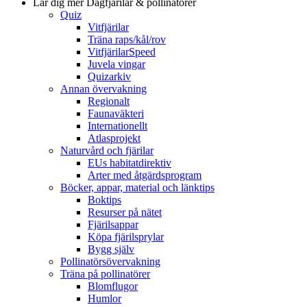
Lär dig mer
Dagfjärilar & pollinatörer
Quiz
Vitfjärilar
Träna raps/kål/rov
VitfjärilarSpeed
Juvela vingar
Quizarkiv
Annan övervakning
Regionalt
Faunaväkteri
Internationellt
Atlasprojekt
Naturvård och fjärilar
EUs habitatdirektiv
Arter med åtgärdsprogram
Böcker, appar, material och länktips
Boktips
Resurser på nätet
Fjärilsappar
Köpa fjärilsprylar
Bygg själv
Pollinatörsövervakning
Träna på pollinatörer
Blomflugor
Humlor