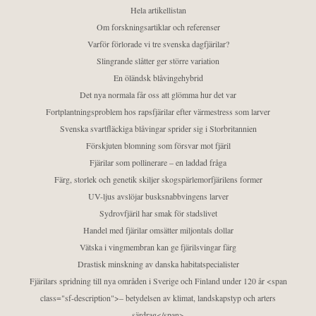
Hela artikellistan
Om forskningsartiklar och referenser
Varför förlorade vi tre svenska dagfjärilar?
Slingrande slåtter ger större variation
En öländsk blåvingehybrid
Det nya normala får oss att glömma hur det var
Fortplantningsproblem hos rapsfjärilar efter värmestress som larver
Svenska svartfläckiga blåvingar sprider sig i Storbritannien
Förskjuten blomning som försvar mot fjäril
Fjärilar som pollinerare – en laddad fråga
Färg, storlek och genetik skiljer skogspärlemorfjärilens former
UV-ljus avslöjar busksnabbvingens larver
Sydrovfjäril har smak för stadslivet
Handel med fjärilar omsätter miljontals dollar
Vätska i vingmembran kan ge fjärilsvingar färg
Drastisk minskning av danska habitatspecialister
Fjärilars spridning till nya områden i Sverige och Finland under 120 år <span
class="sf-description">– betydelsen av klimat, landskapstyp och arters
särdrag</span>