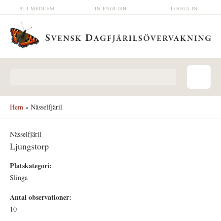
Hoppa till huvudinnehåll
BLI MEDLEM
IN ENGLISH
LOGGA IN
Sökformulär
Hem
» Nässelfjäril
Nässelfjäril
Ljungstorp
Platskategori:
Slinga
Antal observationer:
10