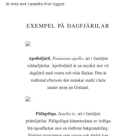
är resta mot varandra över ryggen.
EXEMPEL PÅ DAGFJÄRILAR
Apollofjäril
,
Parnassius apollo
, art i familjen
riddarfjärilar. Apollofjäril är en mycket stor vit
dagfjäril med svarta och röda fläckar. Den är
rödlistad eftersom den minskar starkt i hela
landet utom på Gotland.
Påfågelöga
,
Inachis io
, art i familjen
praktfjärilar. Påfågelögat kännetecknas av tydliga
blå ögonfläckar mot en rödbrun bakgrundsfärg.
Fjärilen övervintrar som vuxen och därför kan