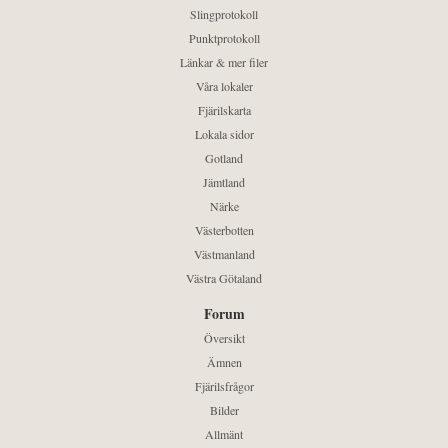
Slingprotokoll
Punktprotokoll
Länkar & mer filer
Våra lokaler
Fjärilskarta
Lokala sidor
Gotland
Jämtland
Närke
Västerbotten
Västmanland
Västra Götaland
Forum
Översikt
Ämnen
Fjärilsfrågor
Bilder
Allmänt