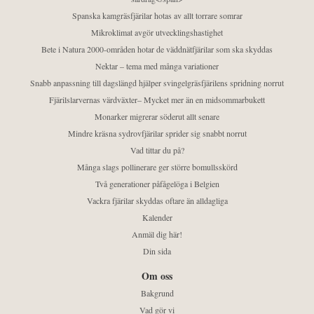
Spanska kamgräsfjärilar hotas av allt torrare somrar
Mikroklimat avgör utvecklingshastighet
Bete i Natura 2000-områden hotar de väddnätfjärilar som ska skyddas
Nektar – tema med många variationer
Snabb anpassning till dagslängd hjälper svingelgräsfjärilens spridning norrut
Fjärilslarvernas värdväxter– Mycket mer än en midsommarbukett
Monarker migrerar söderut allt senare
Mindre kräsna sydrovfjärilar sprider sig snabbt norrut
Vad tittar du på?
Många slags pollinerare ger större bomullsskörd
Två generationer påfågelöga i Belgien
Vackra fjärilar skyddas oftare än alldagliga
Kalender
Anmäl dig här!
Din sida
Om oss
Bakgrund
Vad gör vi