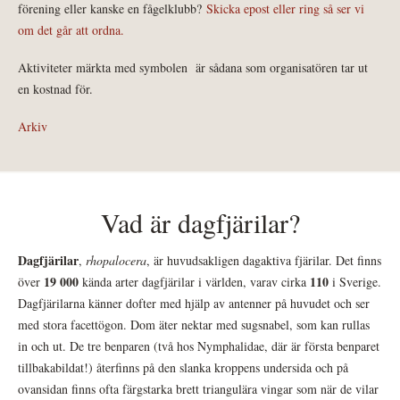
förening eller kanske en fågelklubb?
Skicka epost eller ring så ser vi
om det går att ordna.
Aktiviteter märkta med symbolen
är sådana som organisatören tar ut
en kostnad för.
Arkiv
Vad är dagfjärilar?
Dagfjärilar
,
rhopalocera
, är huvudsakligen dagaktiva fjärilar. Det finns
19 000
110
över
kända arter dagfjärilar i världen, varav cirka
i Sverige.
Dagfjärilarna känner dofter med hjälp av antenner på huvudet och ser
med stora facettögon. Dom äter nektar med sugsnabel, som kan rullas
in och ut. De tre benparen (två hos Nymphalidae, där är första benparet
tillbakabildat!) återfinns på den slanka kroppens undersida och på
ovansidan finns ofta färgstarka brett triangulära vingar som när de vilar