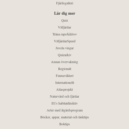
Fjärilsgalleri
Lär dig mer
Quiz
Vitfjärilar
Träna raps/kål/rov
VitfjärilarSpeed
Juvela vingar
Quizarkiv
Annan övervakning
Regionalt
Faunaväkteri
Internationellt
Atlasprojekt
Naturvård och fjärilar
EUs habitatdirektiv
Arter med åtgärdsprogram
Böcker, appar, material och länktips
Boktips