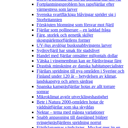
Fortplantningsproblem hos rapsfjärilar efter
värmestress som larver
Svenska svartfläckiga blåvingar sprider sig i
Storbritannien
Förskjuten blomning som försvar mot fjäril
Fjärilar som pollinerare – en laddad fråga
Färg, storlek och genetik skiljer
skogspärlemorfjärilens former
UV-ljus avslöjar busksnabbvingens larver
Sydrovfjäril har smak för stadslivet
Handel med fjärilar omsätter miljontals dollar
Vätska i vingmembran kan ge fjärilsvingar färg
Drastisk minskning av danska habitatspecialister
Fjärilars spridning till nya områden i Sverige och
Finland under 120 år
– betydelsen av klimat,
landskapstyp och arters särdrag
Spanska kamgräsfjärilar hotas av allt torrare
somrar
Mikroklimat avgör utvecklingshastighet
Bete i Natura 2000-områden hotar de
väddnätfjärilar som ska skyddas
Nektar – tema med många variationer
Snabb anpassning till dagslängd hjälper
svingelgräsfjärilens spridning norrut
Fjärilslarvernas värdväxter– Mycket mer än en