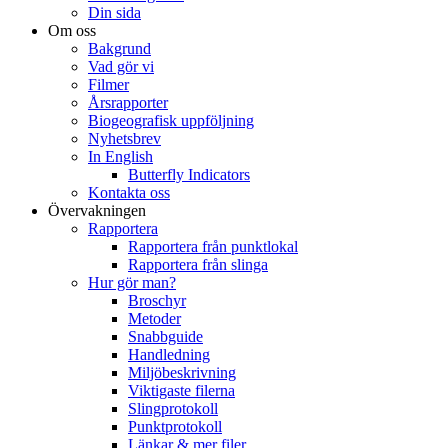
Din sida
Om oss
Bakgrund
Vad gör vi
Filmer
Årsrapporter
Biogeografisk uppföljning
Nyhetsbrev
In English
Butterfly Indicators
Kontakta oss
Övervakningen
Rapportera
Rapportera från punktlokal
Rapportera från slinga
Hur gör man?
Broschyr
Metoder
Snabbguide
Handledning
Miljöbeskrivning
Viktigaste filerna
Slingprotokoll
Punktprotokoll
Länkar & mer filer