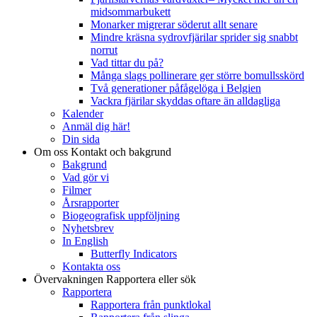
midsommarbukett
Monarker migrerar söderut allt senare
Mindre kräsna sydrovfjärilar sprider sig snabbt
norrut
Vad tittar du på?
Många slags pollinerare ger större bomullsskörd
Två generationer påfågelöga i Belgien
Vackra fjärilar skyddas oftare än alldagliga
Kalender
Anmäl dig här!
Din sida
Om oss
Kontakt och bakgrund
Bakgrund
Vad gör vi
Filmer
Årsrapporter
Biogeografisk uppföljning
Nyhetsbrev
In English
Butterfly Indicators
Kontakta oss
Övervakningen
Rapportera eller sök
Rapportera
Rapportera från punktlokal