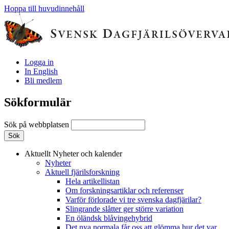
Hoppa till huvudinnehåll
Logga in
In English
Bli medlem
Sökformulär
Sök på webbplatsen
Aktuellt
Nyheter och kalender
Nyheter
Aktuell fjärilsforskning
Hela artikellistan
Om forskningsartiklar och referenser
Varför förlorade vi tre svenska dagfjärilar?
Slingrande slåtter ger större variation
En öländsk blåvingehybrid
Det nya normala får oss att glömma hur det var