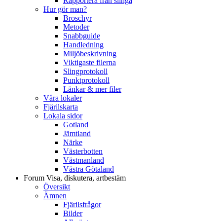
Rapportera från slinga
Hur gör man?
Broschyr
Metoder
Snabbguide
Handledning
Miljöbeskrivning
Viktigaste filerna
Slingprotokoll
Punktprotokoll
Länkar & mer filer
Våra lokaler
Fjärilskarta
Lokala sidor
Gotland
Jämtland
Närke
Västerbotten
Västmanland
Västra Götaland
Forum
Visa, diskutera, artbestäm
Översikt
Ämnen
Fjärilsfrågor
Bilder