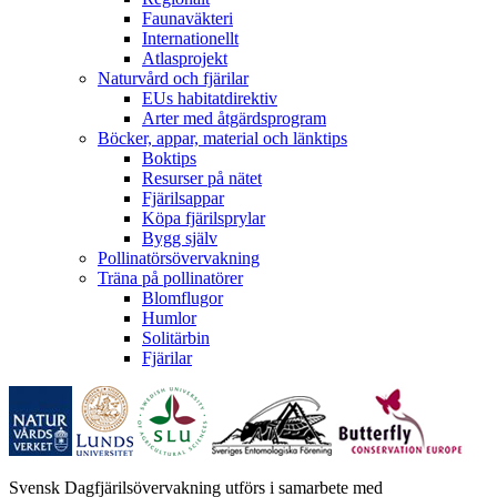
Faunaväkteri
Internationellt
Atlasprojekt
Naturvård och fjärilar
EUs habitatdirektiv
Arter med åtgärdsprogram
Böcker, appar, material och länktips
Boktips
Resurser på nätet
Fjärilsappar
Köpa fjärilsprylar
Bygg själv
Pollinatörsövervakning
Träna på pollinatörer
Blomflugor
Humlor
Solitärbin
Fjärilar
Svensk Dagfjärilsövervakning utförs i samarbete med