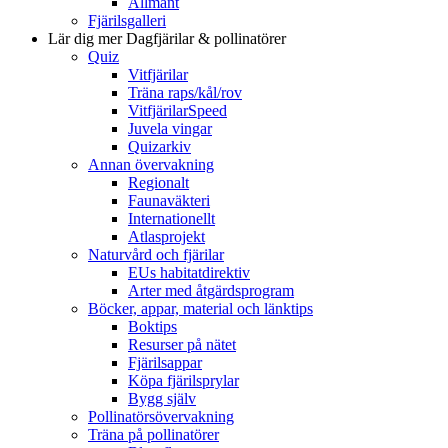
Allmänt
Fjärilsgalleri
Lär dig mer
Dagfjärilar & pollinatörer
Quiz
Vitfjärilar
Träna raps/kål/rov
VitfjärilarSpeed
Juvela vingar
Quizarkiv
Annan övervakning
Regionalt
Faunaväkteri
Internationellt
Atlasprojekt
Naturvård och fjärilar
EUs habitatdirektiv
Arter med åtgärdsprogram
Böcker, appar, material och länktips
Boktips
Resurser på nätet
Fjärilsappar
Köpa fjärilsprylar
Bygg själv
Pollinatörsövervakning
Träna på pollinatörer