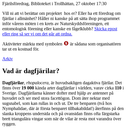
Fjärilsföredrag, Biblioteket i Trollhättan, 27 oktober 17:30
Vill ni att vi berättar om projektet hos er? Eller ha ett föredrag om
fjärilar i allmänhet? Håller ni kanske på att sätta ihop programmet
inför vårens möten i en krets av Naturskyddsföreningen, ett
entomologisk förening eller kanske en fågelklubb?
Skicka epost
eller ring så ser vi om det går att ordna.
Aktiviteter märkta med symbolen
är sådana som organisatören
tar ut en kostnad för.
Arkiv
Vad är dagfjärilar?
Dagfjärilar
,
rhopalocera
, är huvudsakligen dagaktiva fjärilar. Det
finns över
19 000
kända arter dagfjärilar i världen, varav cirka
110
i
Sverige. Dagfjärilarna känner dofter med hjälp av antenner på
huvudet och ser med stora facettögon. Dom äter nektar med
sugsnabel, som kan rullas in och ut. De tre benparen (två hos
Nymphalidae, där är första benparet tillbakabildat!) återfinns på den
slanka kroppens undersida och på ovansidan finns ofta färgstarka
brett triangulära vingar som när de vilar är resta mot varandra över
ryggen.