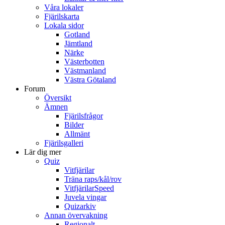
Våra lokaler
Fjärilskarta
Lokala sidor
Gotland
Jämtland
Närke
Västerbotten
Västmanland
Västra Götaland
Forum
Översikt
Ämnen
Fjärilsfrågor
Bilder
Allmänt
Fjärilsgalleri
Lär dig mer
Quiz
Vitfjärilar
Träna raps/kål/rov
VitfjärilarSpeed
Juvela vingar
Quizarkiv
Annan övervakning
Regionalt