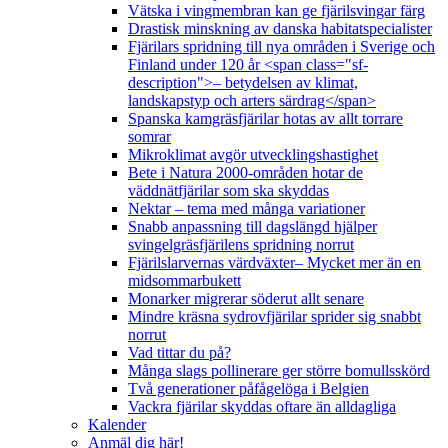
Vätska i vingmembran kan ge fjärilsvingar färg
Drastisk minskning av danska habitatspecialister
Fjärilars spridning till nya områden i Sverige och
Finland under 120 år <span class="sf-
description">– betydelsen av klimat,
landskapstyp och arters särdrag</span>
Spanska kamgräsfjärilar hotas av allt torrare
somrar
Mikroklimat avgör utvecklingshastighet
Bete i Natura 2000-områden hotar de
väddnätfjärilar som ska skyddas
Nektar – tema med många variationer
Snabb anpassning till dagslängd hjälper
svingelgräsfjärilens spridning norrut
Fjärilslarvernas värdväxter– Mycket mer än en
midsommarbukett
Monarker migrerar söderut allt senare
Mindre kräsna sydrovfjärilar sprider sig snabbt
norrut
Vad tittar du på?
Många slags pollinerare ger större bomullsskörd
Två generationer påfågelöga i Belgien
Vackra fjärilar skyddas oftare än alldagliga
Kalender
Anmäl dig här!