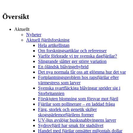
Översikt
Aktuellt
Nyheter
Aktuell fjärilsforskning
Hela artikellistan
Om forskningsartiklar och referenser
Varför förlorade vi tre svenska dagfjärilar?
Slingrande slåtter ger större variation
En öländsk blåvingehybrid
Det nya normala får oss att glömma hur det var
Fortplantningsproblem hos rapsfjärilar efter
värmestress som larver
Svenska svartfläckiga blåvingar sprider sig i
Storbritannien
Förskjuten blomning som försvar mot fjäril
Fjärilar som pollinerare – en laddad fråga
Färg, storlek och genetik skiljer
skogspärlemorfjärilens former
UV-ljus avslöjar busksnabbvingens larver
Sydrovfjäril har smak för stadslivet
Handel med fjärilar omsätter miljontals dollar