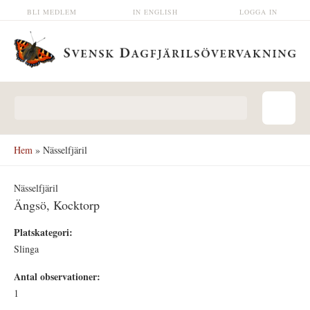
Hoppa till huvudinnehåll
BLI MEDLEM
IN ENGLISH
LOGGA IN
Sökformulär
Hem
» Nässelfjäril
Nässelfjäril
Ängsö, Kocktorp
Platskategori:
Slinga
Antal observationer:
1