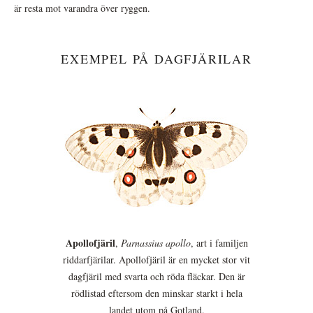
är resta mot varandra över ryggen.
EXEMPEL PÅ DAGFJÄRILAR
Apollofjäril
,
Parnassius apollo
, art i familjen
riddarfjärilar. Apollofjäril är en mycket stor vit
dagfjäril med svarta och röda fläckar. Den är
rödlistad eftersom den minskar starkt i hela
landet utom på Gotland.