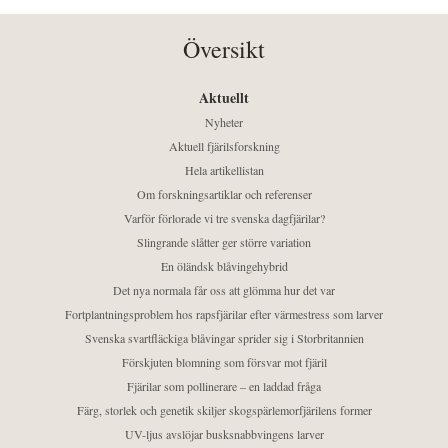
Översikt
Aktuellt
Nyheter
Aktuell fjärilsforskning
Hela artikellistan
Om forskningsartiklar och referenser
Varför förlorade vi tre svenska dagfjärilar?
Slingrande slåtter ger större variation
En öländsk blåvingehybrid
Det nya normala får oss att glömma hur det var
Fortplantningsproblem hos rapsfjärilar efter värmestress som larver
Svenska svartfläckiga blåvingar sprider sig i Storbritannien
Förskjuten blomning som försvar mot fjäril
Fjärilar som pollinerare – en laddad fråga
Färg, storlek och genetik skiljer skogspärlemorfjärilens former
UV-ljus avslöjar busksnabbvingens larver