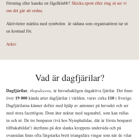
förening eller kanske en fågelklubb?
Skicka epost eller ring så ser vi
om det går att ordna.
Aktiviteter märkta med symbolen
är sådana som organisatören tar ut
en kostnad för.
Arkiv
Vad är dagfjärilar?
Dagfjärilar
,
rhopalocera
, är huvudsakligen dagaktiva fjärilar. Det finns
19 000
110
över
kända arter dagfjärilar i världen, varav cirka
i Sverige.
Dagfjärilarna känner dofter med hjälp av antenner på huvudet och ser
med stora facettögon. Dom äter nektar med sugsnabel, som kan rullas
in och ut. De tre benparen (två hos Nymphalidae, där är första benparet
tillbakabildat!) återfinns på den slanka kroppens undersida och på
ovansidan finns ofta färgstarka brett triangulära vingar som när de vilar