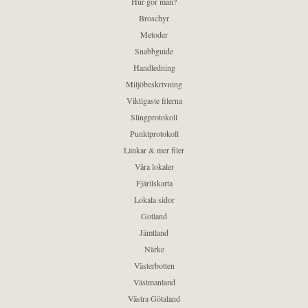
Hur gör man?
Broschyr
Metoder
Snabbguide
Handledning
Miljöbeskrivning
Viktigaste filerna
Slingprotokoll
Punktprotokoll
Länkar & mer filer
Våra lokaler
Fjärilskarta
Lokala sidor
Gotland
Jämtland
Närke
Västerbotten
Västmanland
Västra Götaland