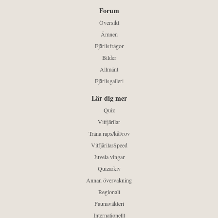
Forum
Översikt
Ämnen
Fjärilsfrågor
Bilder
Allmänt
Fjärilsgalleri
Lär dig mer
Quiz
Vitfjärilar
Träna raps/kål/rov
VitfjärilarSpeed
Juvela vingar
Quizarkiv
Annan övervakning
Regionalt
Faunaväkteri
Internationellt