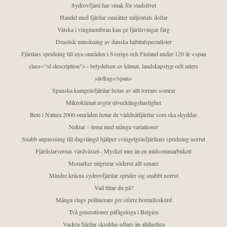
Sydrovfjäril har smak för stadslivet
Handel med fjärilar omsätter miljontals dollar
Vätska i vingmembran kan ge fjärilsvingar färg
Drastisk minskning av danska habitatspecialister
Fjärilars spridning till nya områden i Sverige och Finland under 120 år <span
class="sf-description">– betydelsen av klimat, landskapstyp och arters
särdrag</span>
Spanska kamgräsfjärilar hotas av allt torrare somrar
Mikroklimat avgör utvecklingshastighet
Bete i Natura 2000-områden hotar de väddnätfjärilar som ska skyddas
Nektar – tema med många variationer
Snabb anpassning till dagslängd hjälper svingelgräsfjärilens spridning norrut
Fjärilslarvernas värdväxter– Mycket mer än en midsommarbukett
Monarker migrerar söderut allt senare
Mindre kräsna sydrovfjärilar sprider sig snabbt norrut
Vad tittar du på?
Många slags pollinerare ger större bomullsskörd
Två generationer påfågelöga i Belgien
Vackra fjärilar skyddas oftare än alldagliga