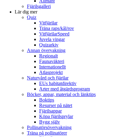
Allmänt
Fjärilsgalleri
Lär dig mer
Quiz
Vitfjärilar
Träna raps/kål/rov
VitfjärilarSpeed
Juvela vingar
Quizarkiv
Annan övervakning
Regionalt
Faunaväkteri
Internationellt
Atlasprojekt
Naturvård och fjärilar
EUs habitatdirektiv
Arter med åtgärdsprogram
Böcker, appar, material och länktips
Boktips
Resurser på nätet
Fjärilsappar
Köpa fjärilsprylar
Bygg själv
Pollinatörsövervakning
Träna på pollinatörer