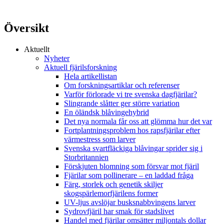
Översikt
Aktuellt
Nyheter
Aktuell fjärilsforskning
Hela artikellistan
Om forskningsartiklar och referenser
Varför förlorade vi tre svenska dagfjärilar?
Slingrande slåtter ger större variation
En öländsk blåvingehybrid
Det nya normala får oss att glömma hur det var
Fortplantningsproblem hos rapsfjärilar efter
värmestress som larver
Svenska svartfläckiga blåvingar sprider sig i
Storbritannien
Förskjuten blomning som försvar mot fjäril
Fjärilar som pollinerare – en laddad fråga
Färg, storlek och genetik skiljer
skogspärlemorfjärilens former
UV-ljus avslöjar busksnabbvingens larver
Sydrovfjäril har smak för stadslivet
Handel med fjärilar omsätter miljontals dollar