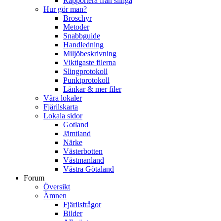
Rapportera från slinga
Hur gör man?
Broschyr
Metoder
Snabbguide
Handledning
Miljöbeskrivning
Viktigaste filerna
Slingprotokoll
Punktprotokoll
Länkar & mer filer
Våra lokaler
Fjärilskarta
Lokala sidor
Gotland
Jämtland
Närke
Västerbotten
Västmanland
Västra Götaland
Forum
Översikt
Ämnen
Fjärilsfrågor
Bilder