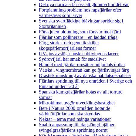
Det nya normala får oss att glömma hur det var
Fortplantningsproblem hos rapsfjärilar efter
värmestress som larver
Svenska svartfläckiga blåvingar sprider sig i
Storbritannien
Förskjuten blomning som försvar mot fjäril
Fjärilar som pollinerare – en laddad fråga
Färg, storlek och genetik skiljer
skogspärlemorfjärilens former
UV-ljus avslöjar busksnabbvingens larver
Sydrovfjäril har smak för stadslivet
Handel med fjärilar omsätter miljontals dollar
Vätska i vingmembran kan ge fjärilsvingar färg
Drastisk minskning av danska habitatspecialister
Fjärilars spridning till nya områden i Sverige och
Finland under 120 år
Spanska kamgräsfjärilar hotas av allt torrare
somrar
Mikroklimat avgör utvecklingshastighet
Bete i Natura 2000-områden hotar de
väddnätfjärilar som ska skyddas
Nektar – tema med många variationer
Snabb anpassning till dagslängd hjälper
svingelgräsfjärilens spridning norrut
Fjärilslarvernas värdväxter– Mycket mer än en