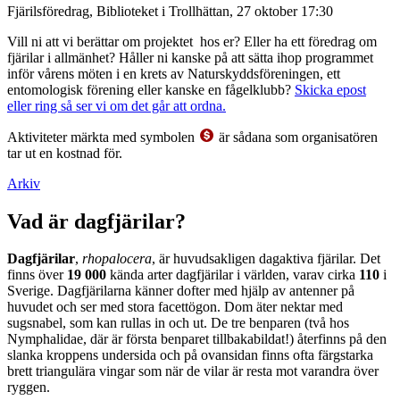
Fjärilsföredrag, Biblioteket i Trollhättan, 27 oktober 17:30
Vill ni att vi berättar om projektet hos er? Eller ha ett föredrag om
fjärilar i allmänhet? Håller ni kanske på att sätta ihop programmet
inför vårens möten i en krets av Naturskyddsföreningen, ett
entomologisk förening eller kanske en fågelklubb?
Skicka epost
eller ring så ser vi om det går att ordna.
Aktiviteter märkta med symbolen
är sådana som organisatören
tar ut en kostnad för.
Arkiv
Vad är dagfjärilar?
Dagfjärilar
,
rhopalocera
, är huvudsakligen dagaktiva fjärilar. Det
finns över
19 000
kända arter dagfjärilar i världen, varav cirka
110
i
Sverige. Dagfjärilarna känner dofter med hjälp av antenner på
huvudet och ser med stora facettögon. Dom äter nektar med
sugsnabel, som kan rullas in och ut. De tre benparen (två hos
Nymphalidae, där är första benparet tillbakabildat!) återfinns på den
slanka kroppens undersida och på ovansidan finns ofta färgstarka
brett triangulära vingar som när de vilar är resta mot varandra över
ryggen.