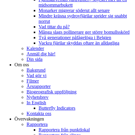
midsommarbukett
Monarker migrerar söderut allt senare
Mindre kräsna sydrovfjärilar sprider sig snabbt
norrut
Vad tittar du på?
Många slags pollinerare ger större bomullsskörd
Två generationer påfågelöga i Belgien
Vackra fjärilar skyddas oftare än alldagliga
Kalender
Anmäl dig här!
Din sida
Om oss
Bakgrund
Vad gör vi
Filmer
Årsrapporter
Biogeografisk uppföljning
Nyhetsbrev
In English
Butterfly Indicators
Kontakta oss
Övervakningen
Rapportera
Rapportera från punktlokal