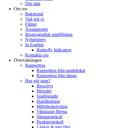
Din sida
Om oss
Bakgrund
Vad gör vi
Filmer
Årsrapporter
Biogeografisk uppföljning
Nyhetsbrev
In English
Butterfly Indicators
Kontakta oss
Övervakningen
Rapportera
Rapportera från punktlokal
Rapportera från slinga
Hur gör man?
Broschyr
Metoder
Snabbguide
Handledning
Miljöbeskrivning
Viktigaste filerna
Slingprotokoll
Punktprotokoll
Länkar & mer filer