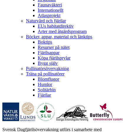
Faunaväkteri
Internationellt
Atlasprojekt
Naturvård och fjärilar
EUs habitatdirektiv
Arter med åtgärdsprogram
Böcker, appar, material och länktips
Boktips
Resurser på nätet
Fjärilsappar
Köpa fjärilsprylar
Bygg själv
Pollinatörsövervakning
Träna på pollinatörer
Blomflugor
Humlor
Solitärbin
Fjärilar
Svensk Dagfjärilsövervakning utförs i samarbete med