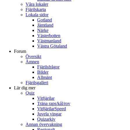
Våra lokaler
Fjärilskarta
Lokala sidor
Gotland
Jämtland
Närke
Västerbotten
Västmanland
Västra Götaland
Forum
Översikt
Ämnen
Fjärilsfrågor
Bilder
Allmänt
Fjärilsgalleri
Lär dig mer
Quiz
Vitfjärilar
Träna raps/kål/rov
VitfjärilarSpeed
Juvela vingar
Quizarkiv
Annan övervakning
Regionalt