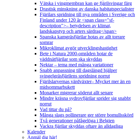
Vätska i vingmembran kan ge fjärilsvingar färg
Drastisk minskning av danska habitatspecialister
Fjärilars spridning till nya områden i Sverige och
Finland under 120 år <span class="sf-
description">– betydelsen av klimat,
landskapstyp och arters särdrag</span>
Spanska kamgräsfjärilar hotas av allt torrare
somrar
Mikroklimat avgör utvecklingshastighet
Bete i Natura 2000-områden hotar de
väddnätfjärilar som ska skyddas
Nektar – tema med många variationer
Snabb anpassning till dagslängd hjälper
svingelgräsfjärilens spridning norrut
Fjärilslarvernas värdväxter– Mycket mer än en
midsommarbukett
Monarker migrerar söderut allt senare
Mindre kräsna sydrovfjärilar sprider sig snabbt
norrut
Vad tittar du på?
Många slags pollinerare ger större bomullsskörd
Två generationer påfågelöga i Belgien
Vackra fjärilar skyddas oftare än alldagliga
Kalender
Anmäl dig här!