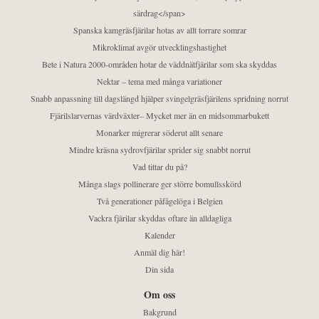
särdrag</span>
Spanska kamgräsfjärilar hotas av allt torrare somrar
Mikroklimat avgör utvecklingshastighet
Bete i Natura 2000-områden hotar de väddnätfjärilar som ska skyddas
Nektar – tema med många variationer
Snabb anpassning till dagslängd hjälper svingelgräsfjärilens spridning norrut
Fjärilslarvernas värdväxter– Mycket mer än en midsommarbukett
Monarker migrerar söderut allt senare
Mindre kräsna sydrovfjärilar sprider sig snabbt norrut
Vad tittar du på?
Många slags pollinerare ger större bomullsskörd
Två generationer påfågelöga i Belgien
Vackra fjärilar skyddas oftare än alldagliga
Kalender
Anmäl dig här!
Din sida
Om oss
Bakgrund