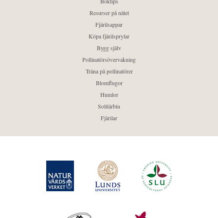
Boktips
Resurser på nätet
Fjärilsappar
Köpa fjärilsprylar
Bygg själv
Pollinatörsövervakning
Träna på pollinatörer
Blomflugor
Humlor
Solitärbin
Fjärilar