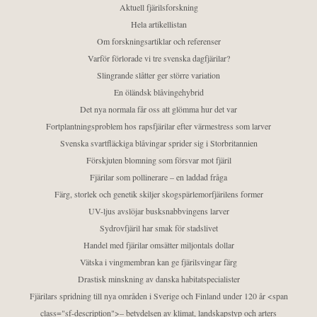
Aktuell fjärilsforskning
Hela artikellistan
Om forskningsartiklar och referenser
Varför förlorade vi tre svenska dagfjärilar?
Slingrande slåtter ger större variation
En öländsk blåvingehybrid
Det nya normala får oss att glömma hur det var
Fortplantningsproblem hos rapsfjärilar efter värmestress som larver
Svenska svartfläckiga blåvingar sprider sig i Storbritannien
Förskjuten blomning som försvar mot fjäril
Fjärilar som pollinerare – en laddad fråga
Färg, storlek och genetik skiljer skogspärlemorfjärilens former
UV-ljus avslöjar busksnabbvingens larver
Sydrovfjäril har smak för stadslivet
Handel med fjärilar omsätter miljontals dollar
Vätska i vingmembran kan ge fjärilsvingar färg
Drastisk minskning av danska habitatspecialister
Fjärilars spridning till nya områden i Sverige och Finland under 120 år <span
class="sf-description">– betydelsen av klimat, landskapstyp och arters