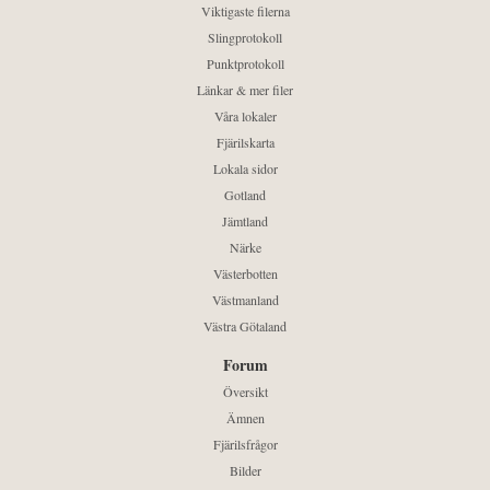
Viktigaste filerna
Slingprotokoll
Punktprotokoll
Länkar & mer filer
Våra lokaler
Fjärilskarta
Lokala sidor
Gotland
Jämtland
Närke
Västerbotten
Västmanland
Västra Götaland
Forum
Översikt
Ämnen
Fjärilsfrågor
Bilder