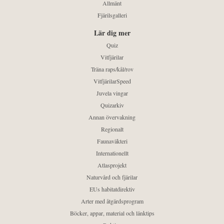
Allmänt
Fjärilsgalleri
Lär dig mer
Quiz
Vitfjärilar
Träna raps/kål/rov
VitfjärilarSpeed
Juvela vingar
Quizarkiv
Annan övervakning
Regionalt
Faunaväkteri
Internationellt
Atlasprojekt
Naturvård och fjärilar
EUs habitatdirektiv
Arter med åtgärdsprogram
Böcker, appar, material och länktips