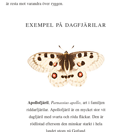
är resta mot varandra över ryggen.
EXEMPEL PÅ DAGFJÄRILAR
Apollofjäril
,
Parnassius apollo
, art i familjen
riddarfjärilar. Apollofjäril är en mycket stor vit
dagfjäril med svarta och röda fläckar. Den är
rödlistad eftersom den minskar starkt i hela
landet utom på Gotland.