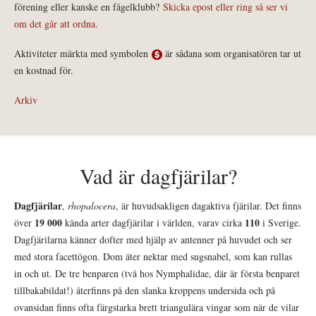
förening eller kanske en fågelklubb?
Skicka epost eller ring så ser vi
om det går att ordna.
Aktiviteter märkta med symbolen
är sådana som organisatören tar ut
en kostnad för.
Arkiv
Vad är dagfjärilar?
Dagfjärilar
,
rhopalocera
, är huvudsakligen dagaktiva fjärilar. Det finns
19 000
110
över
kända arter dagfjärilar i världen, varav cirka
i Sverige.
Dagfjärilarna känner dofter med hjälp av antenner på huvudet och ser
med stora facettögon. Dom äter nektar med sugsnabel, som kan rullas
in och ut. De tre benparen (två hos Nymphalidae, där är första benparet
tillbakabildat!) återfinns på den slanka kroppens undersida och på
ovansidan finns ofta färgstarka brett triangulära vingar som när de vilar