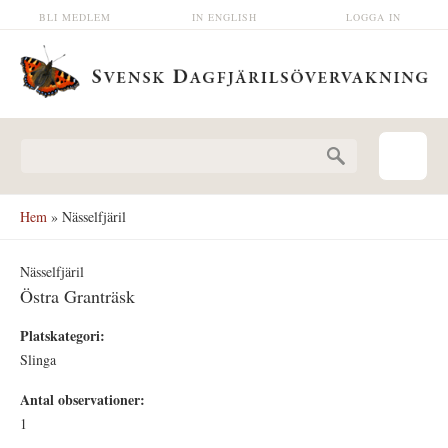
Hoppa till huvudinnehåll
BLI MEDLEM
IN ENGLISH
LOGGA IN
Sökformulär
Hem
» Nässelfjäril
Nässelfjäril
Östra Granträsk
Platskategori:
Slinga
Antal observationer:
1