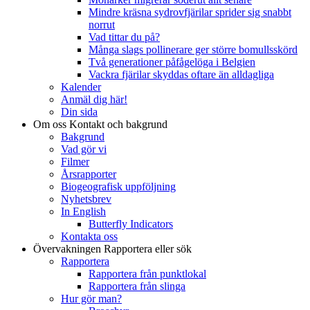
Mindre kräsna sydrovfjärilar sprider sig snabbt
norrut
Vad tittar du på?
Många slags pollinerare ger större bomullsskörd
Två generationer påfågelöga i Belgien
Vackra fjärilar skyddas oftare än alldagliga
Kalender
Anmäl dig här!
Din sida
Om oss
Kontakt och bakgrund
Bakgrund
Vad gör vi
Filmer
Årsrapporter
Biogeografisk uppföljning
Nyhetsbrev
In English
Butterfly Indicators
Kontakta oss
Övervakningen
Rapportera eller sök
Rapportera
Rapportera från punktlokal
Rapportera från slinga
Hur gör man?