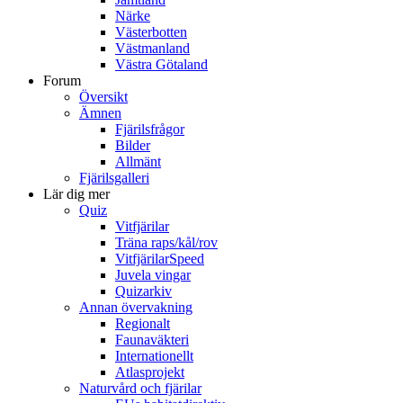
Närke
Västerbotten
Västmanland
Västra Götaland
Forum
Översikt
Ämnen
Fjärilsfrågor
Bilder
Allmänt
Fjärilsgalleri
Lär dig mer
Quiz
Vitfjärilar
Träna raps/kål/rov
VitfjärilarSpeed
Juvela vingar
Quizarkiv
Annan övervakning
Regionalt
Faunaväkteri
Internationellt
Atlasprojekt
Naturvård och fjärilar