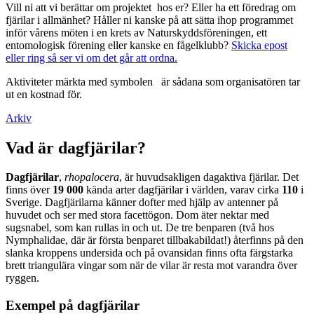
Vill ni att vi berättar om projektet hos er? Eller ha ett föredrag om
fjärilar i allmänhet? Håller ni kanske på att sätta ihop programmet
inför vårens möten i en krets av Naturskyddsföreningen, ett
entomologisk förening eller kanske en fågelklubb?
Skicka epost
eller ring så ser vi om det går att ordna.
Aktiviteter märkta med symbolen
är sådana som organisatören tar
ut en kostnad för.
Arkiv
Vad är dagfjärilar?
Dagfjärilar
,
rhopalocera
, är huvudsakligen dagaktiva fjärilar. Det
finns över
19 000
kända arter dagfjärilar i världen, varav cirka
110
i
Sverige. Dagfjärilarna känner dofter med hjälp av antenner på
huvudet och ser med stora facettögon. Dom äter nektar med
sugsnabel, som kan rullas in och ut. De tre benparen (två hos
Nymphalidae, där är första benparet tillbakabildat!) återfinns på den
slanka kroppens undersida och på ovansidan finns ofta färgstarka
brett triangulära vingar som när de vilar är resta mot varandra över
ryggen.
Exempel på dagfjärilar