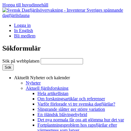
Hoppa till huvudinnehåll
Logga in
In English
Bli medlem
Sökformulär
Sök på webbplatsen
Aktuellt
Nyheter och kalender
Nyheter
Aktuell fjärilsforskning
Hela artikellistan
Om forskningsartiklar och referenser
Varför förlorade vi tre svenska dagfjärilar?
Slingrande slåtter ger större variation
En öländsk blåvingehybrid
Det nya normala får oss att glömma hur det var
Fortplantningsproblem hos rapsfjärilar efter
värmestress som larver