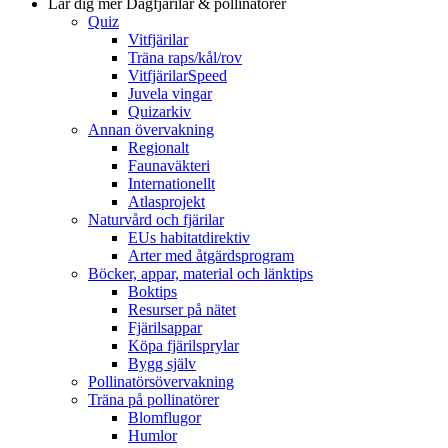
Lär dig mer
Dagfjärilar & pollinatörer
Quiz
Vitfjärilar
Träna raps/kål/rov
VitfjärilarSpeed
Juvela vingar
Quizarkiv
Annan övervakning
Regionalt
Faunaväkteri
Internationellt
Atlasprojekt
Naturvård och fjärilar
EUs habitatdirektiv
Arter med åtgärdsprogram
Böcker, appar, material och länktips
Boktips
Resurser på nätet
Fjärilsappar
Köpa fjärilsprylar
Bygg själv
Pollinatörsövervakning
Träna på pollinatörer
Blomflugor
Humlor