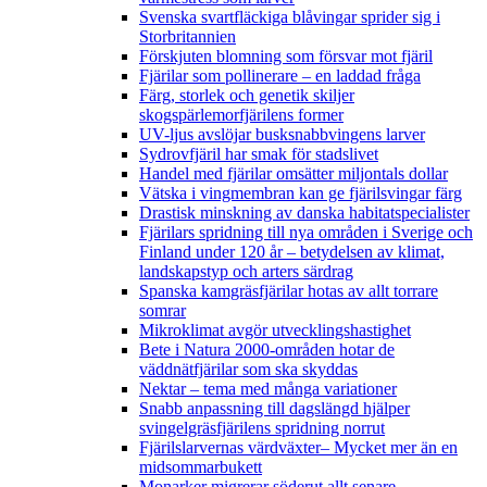
Svenska svartfläckiga blåvingar sprider sig i
Storbritannien
Förskjuten blomning som försvar mot fjäril
Fjärilar som pollinerare – en laddad fråga
Färg, storlek och genetik skiljer
skogspärlemorfjärilens former
UV-ljus avslöjar busksnabbvingens larver
Sydrovfjäril har smak för stadslivet
Handel med fjärilar omsätter miljontals dollar
Vätska i vingmembran kan ge fjärilsvingar färg
Drastisk minskning av danska habitatspecialister
Fjärilars spridning till nya områden i Sverige och
Finland under 120 år
– betydelsen av klimat,
landskapstyp och arters särdrag
Spanska kamgräsfjärilar hotas av allt torrare
somrar
Mikroklimat avgör utvecklingshastighet
Bete i Natura 2000-områden hotar de
väddnätfjärilar som ska skyddas
Nektar – tema med många variationer
Snabb anpassning till dagslängd hjälper
svingelgräsfjärilens spridning norrut
Fjärilslarvernas värdväxter– Mycket mer än en
midsommarbukett
Monarker migrerar söderut allt senare