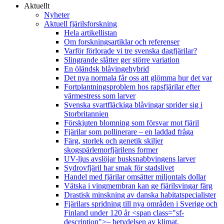
Aktuellt
Nyheter
Aktuell fjärilsforskning
Hela artikellistan
Om forskningsartiklar och referenser
Varför förlorade vi tre svenska dagfjärilar?
Slingrande slåtter ger större variation
En öländsk blåvingehybrid
Det nya normala får oss att glömma hur det var
Fortplantningsproblem hos rapsfjärilar efter
värmestress som larver
Svenska svartfläckiga blåvingar sprider sig i
Storbritannien
Förskjuten blomning som försvar mot fjäril
Fjärilar som pollinerare – en laddad fråga
Färg, storlek och genetik skiljer
skogspärlemorfjärilens former
UV-ljus avslöjar busksnabbvingens larver
Sydrovfjäril har smak för stadslivet
Handel med fjärilar omsätter miljontals dollar
Vätska i vingmembran kan ge fjärilsvingar färg
Drastisk minskning av danska habitatspecialister
Fjärilars spridning till nya områden i Sverige och
Finland under 120 år <span class="sf-
description">– betydelsen av klimat,