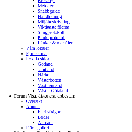
Broschyr
Metoder
Snabbguide
Handledning
Miljöbeskrivning
Viktigaste filerna
Slingprotokoll
Punktprotokoll
Länkar & mer filer
Våra lokaler
Fjärilskarta
Lokala sidor
Gotland
Jämtland
Närke
Västerbotten
Västmanland
Västra Götaland
Forum
Visa, diskutera, artbestäm
Översikt
Ämnen
Fjärilsfrågor
Bilder
Allmänt
Fjärilsgalleri