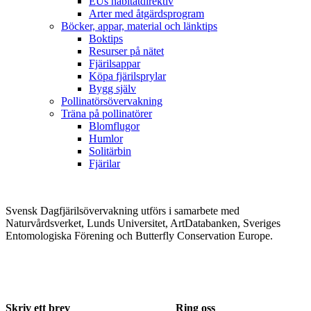
EUs habitatdirektiv
Arter med åtgärdsprogram
Böcker, appar, material och länktips
Boktips
Resurser på nätet
Fjärilsappar
Köpa fjärilsprylar
Bygg själv
Pollinatörsövervakning
Träna på pollinatörer
Blomflugor
Humlor
Solitärbin
Fjärilar
Svensk Dagfjärilsövervakning utförs i samarbete med
Naturvårdsverket, Lunds Universitet, ArtDatabanken, Sveriges
Entomologiska Förening och Butterfly Conservation Europe.
Skriv ett brev
Ring oss