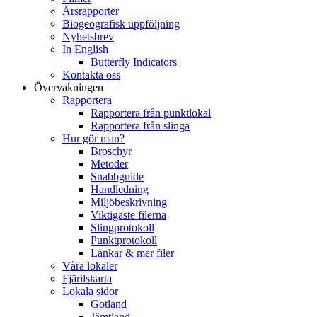
Årsrapporter
Biogeografisk uppföljning
Nyhetsbrev
In English
Butterfly Indicators
Kontakta oss
Övervakningen
Rapportera
Rapportera från punktlokal
Rapportera från slinga
Hur gör man?
Broschyr
Metoder
Snabbguide
Handledning
Miljöbeskrivning
Viktigaste filerna
Slingprotokoll
Punktprotokoll
Länkar & mer filer
Våra lokaler
Fjärilskarta
Lokala sidor
Gotland
Jämtland