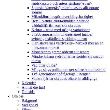
landskapstyp och arters särdrag</span>
Spanska kamgräsfjärilar hotas av allt torrare
somrar
Mikroklimat avgör utvecklingshastighet
Bete i Natura 2000-områden hotar de
väddnätfjärilar som ska skyddas
Nektar – tema med många variationer
Snabb anpassning till dagslängd hjälper
svingelgräsfjärilens spridning norrut
Fjärilslarvernas värdväxter– Mycket mer än en
midsommarbukett
Monarker migrerar söderut allt senare
Mindre kräsna sydrovfjärilar sprider sig snabbt
norrut
Vad tittar du på?
Många slags pollinerare ger större bomullsskörd
Två generationer påfågelöga i Belgien
Vackra fjärilar skyddas oftare än alldagliga
Kalender
Anmäl dig här!
Din sida
Om oss
Bakgrund
Vad gör vi
Filmer