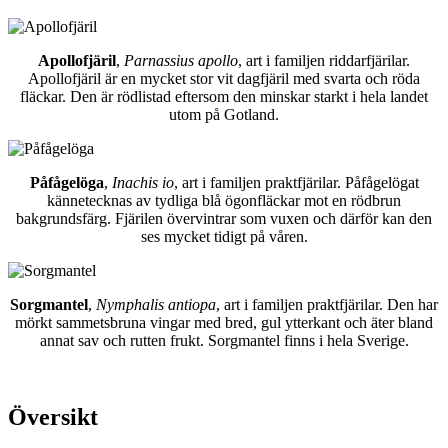
Apollofjäril
,
Parnassius apollo
, art i familjen riddarfjärilar.
Apollofjäril är en mycket stor vit dagfjäril med svarta och röda
fläckar. Den är rödlistad eftersom den minskar starkt i hela landet
utom på Gotland.
Påfågelöga
,
Inachis io
, art i familjen praktfjärilar. Påfågelögat
kännetecknas av tydliga blå ögonfläckar mot en rödbrun
bakgrundsfärg. Fjärilen övervintrar som vuxen och därför kan den
ses mycket tidigt på våren.
Sorgmantel
,
Nymphalis antiopa
, art i familjen praktfjärilar. Den har
mörkt sammetsbruna vingar med bred, gul ytterkant och äter bland
annat sav och rutten frukt. Sorgmantel finns i hela Sverige.
Översikt