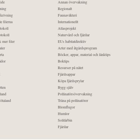
ide
Annan övervakning
ning
Regionalt
krivning
Faunaväkteri
e filerna
Internationellt
tokoll
Atlasprojekt
tokoll
Naturvård och fjärilar
 mer filer
EUs habitatdirektiv
aler
Arter med åtgärdsprogram
rta
Böcker, appar, material och länktips
idor
Boktips
Resurser på nätet
d
Fjärilsappar
Köpa fjärilsprylar
tten
Bygg själv
land
Pollinatörsövervakning
ötaland
Träna på pollinatörer
Blomflugor
Humlor
Solitärbin
Fjärilar