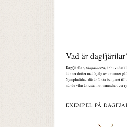
Vad är dagfjärilar
Dagfjärilar
,
rhopalocera
, är huvudsakl
känner dofter med hjälp av antenner på 
Nymphalidae, där är första benparet till
när de vilar är resta mot varandra över r
EXEMPEL PÅ DAGFJÄ