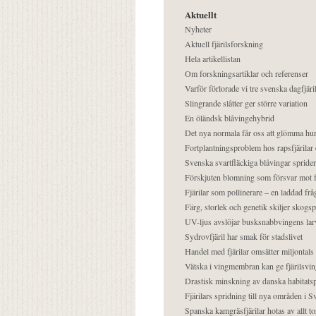
Aktuellt
Nyheter
Aktuell fjärilsforskning
Hela artikellistan
Om forskningsartiklar och referenser
Varför förlorade vi tre svenska dagfjäri
Slingrande slåtter ger större variation
En öländsk blåvingehybrid
Det nya normala får oss att glömma hur
Fortplantningsproblem hos rapsfjärilar 
Svenska svartfläckiga blåvingar sprider 
Förskjuten blomning som försvar mot fj
Fjärilar som pollinerare – en laddad frå
Färg, storlek och genetik skiljer skogs
UV-ljus avslöjar busksnabbvingens lar
Sydrovfjäril har smak för stadslivet
Handel med fjärilar omsätter miljontals 
Vätska i vingmembran kan ge fjärilsvin
Drastisk minskning av danska habitatsp
Fjärilars spridning till nya områden i
Spanska kamgräsfjärilar hotas av allt t