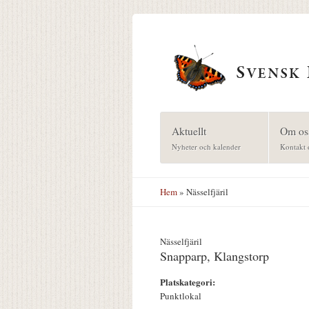
Hoppa till huvudinnehåll
Aktuellt
Om os
Nyheter och kalender
Kontakt 
Hem
» Nässelfjäril
Nässelfjäril
Snapparp, Klangstorp
Platskategori:
Punktlokal