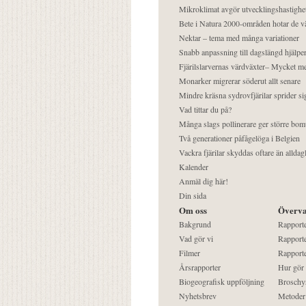
Mikroklimat avgör utvecklingshastighe
Bete i Natura 2000-områden hotar de v
Nektar – tema med många variationer
Snabb anpassning till dagslängd hjälper
Fjärilslarvernas värdväxter– Mycket 
Monarker migrerar söderut allt senare
Mindre kräsna sydrovfjärilar sprider si
Vad tittar du på?
Många slags pollinerare ger större bom
Två generationer påfågelöga i Belgien
Vackra fjärilar skyddas oftare än alldag
Kalender
Anmäl dig här!
Din sida
Om oss
Överva
Bakgrund
Rapport
Vad gör vi
Rapporte
Filmer
Rapporte
Årsrapporter
Hur gör
Biogeografisk uppföljning
Broschy
Nyhetsbrev
Metoder