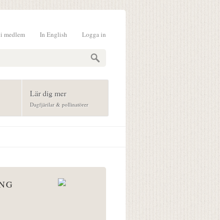
li medlem
In English
Logga in
formulär
Lär dig mer
Dagfjärilar & pollinatörer
ÅNG