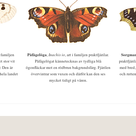
Påfågelöga
Sorgman
 i familjen
,
Inachis io
, art i familjen praktfjärilar.
t stor vit
Påfågelögat kännetecknas av tydliga blå
praktfjäri
r. Den är
ögonfläckar mot en rödbrun bakgrundsfärg. Fjärilen
med bred,
 hela landet
övervintrar som vuxen och därför kan den ses
och rutten
mycket tidigt på våren.