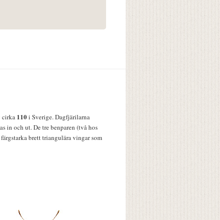
110
v cirka
i Sverige. Dagfjärilarna
s in och ut. De tre benparen (två hos
färgstarka brett triangulära vingar som