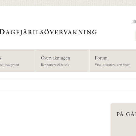
B
Sök
s
Övervakningen
Forum
och bakgrund
Rapportera eller sök
Visa, diskutera, artbestäm
PÅ G