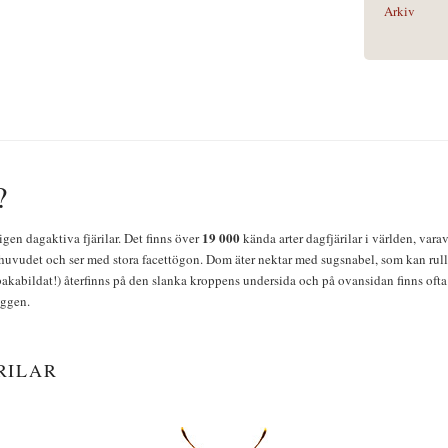
Arkiv
?
19 000
igen dagaktiva fjärilar. Det finns över
kända arter dagfjärilar i världen, vara
huvudet och ser med stora facettögon. Dom äter nektar med sugsnabel, som kan rulla
bakabildat!) återfinns på den slanka kroppens undersida och på ovansidan finns ofta 
yggen.
RILAR