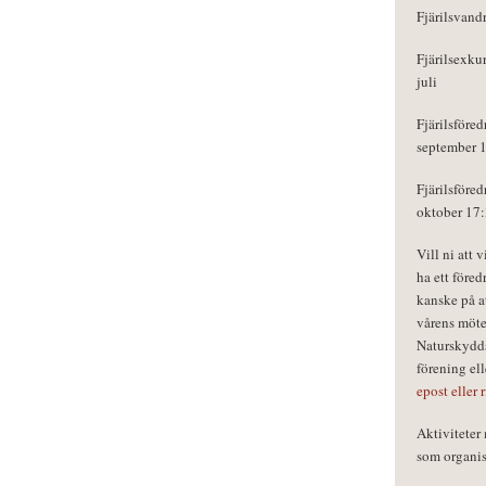
Fjärilsvand
Fjärilsexku
juli
Fjärilsföred
september 
Fjärilsföred
oktober 17
Vill ni att 
ha ett föred
kanske på a
vårens möte
Naturskydds
förening el
epost eller 
Aktivitete
som organisa