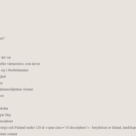
lar?
 det var
efter värmestress som larver
sig i Storbritannien
äril
ga
pärlemorfjärilens former
ver
dollar
gar färg
ecialister
 Sverige och Finland under 120 år <span class="sf-description">– betydelsen av klimat, landska
orrare somrar