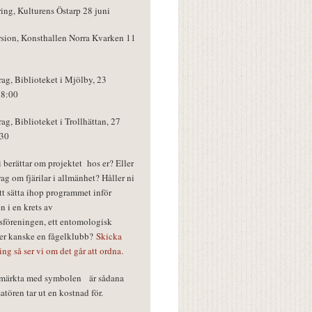
ring, Kulturens Östarp 28 juni
rsion, Konsthallen Norra Kvarken 11
rag, Biblioteket i Mjölby, 23
18:00
rag, Biblioteket i Trollhättan, 27
:30
vi berättar om projektet hos er? Eller
rag om fjärilar i allmänhet? Håller ni
tt sätta ihop programmet inför
n i en krets av
föreningen, ett entomologisk
ler kanske en fågelklubb?
Skicka
ring så ser vi om det går att ordna.
r märkta med symbolen
är sådana
tören tar ut en kostnad för.