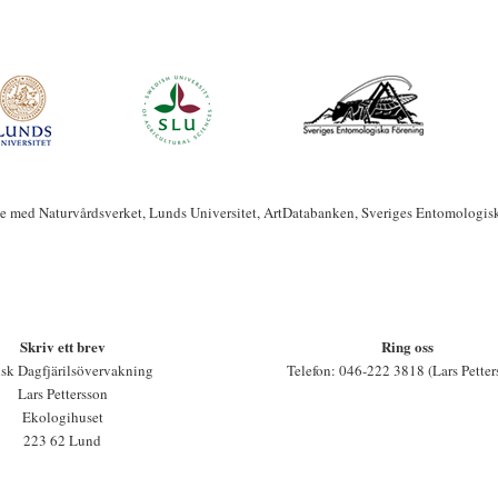
te med Naturvårdsverket, Lunds Universitet, ArtDatabanken, Sveriges Entomologis
Skriv ett brev
Ring oss
sk Dagfjärilsövervakning
Telefon: 046-222 3818 (Lars Petter
Lars Pettersson
Ekologihuset
223 62 Lund