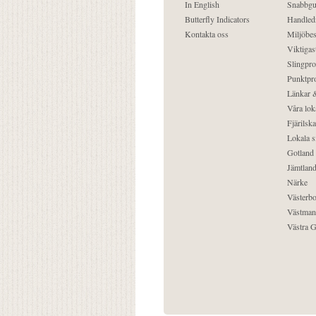
In English
Snabbgu
Butterfly Indicators
Handled
Kontakta oss
Miljöbes
Viktigast
Slingpro
Punktpro
Länkar &
Våra lok
Fjärilska
Lokala s
Gotland
Jämtlan
Närke
Västerbo
Västman
Västra G