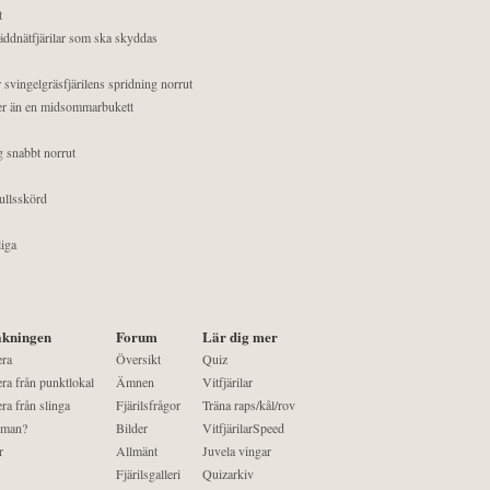
t
äddnätfjärilar som ska skyddas
 svingelgräsfjärilens spridning norrut
mer än en midsommarbukett
g snabbt norrut
ullsskörd
liga
kningen
Forum
Lär dig mer
era
Översikt
Quiz
ra från punktlokal
Ämnen
Vitfjärilar
ra från slinga
Fjärilsfrågor
Träna raps/kål/rov
 man?
Bilder
VitfjärilarSpeed
r
Allmänt
Juvela vingar
Fjärilsgalleri
Quizarkiv