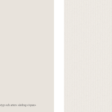
pstyp och arters särdrag</span>