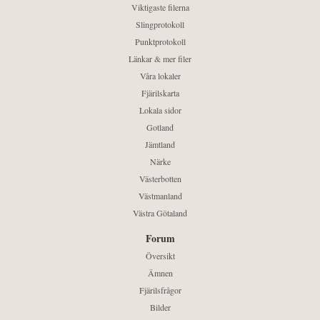
Viktigaste filerna
Slingprotokoll
Punktprotokoll
Länkar & mer filer
Våra lokaler
Fjärilskarta
Lokala sidor
Gotland
Jämtland
Närke
Västerbotten
Västmanland
Västra Götaland
Forum
Översikt
Ämnen
Fjärilsfrågor
Bilder