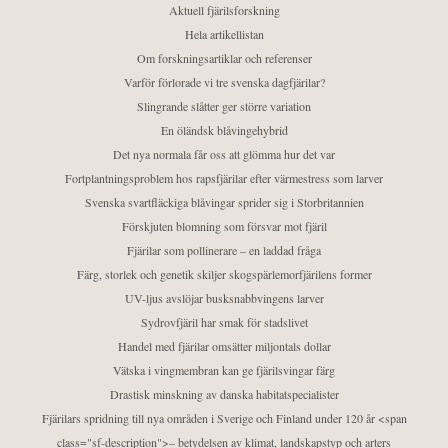
Aktuell fjärilsforskning
Hela artikellistan
Om forskningsartiklar och referenser
Varför förlorade vi tre svenska dagfjärilar?
Slingrande slåtter ger större variation
En öländsk blåvingehybrid
Det nya normala får oss att glömma hur det var
Fortplantningsproblem hos rapsfjärilar efter värmestress som larver
Svenska svartfläckiga blåvingar sprider sig i Storbritannien
Förskjuten blomning som försvar mot fjäril
Fjärilar som pollinerare – en laddad fråga
Färg, storlek och genetik skiljer skogspärlemorfjärilens former
UV-ljus avslöjar busksnabbvingens larver
Sydrovfjäril har smak för stadslivet
Handel med fjärilar omsätter miljontals dollar
Vätska i vingmembran kan ge fjärilsvingar färg
Drastisk minskning av danska habitatspecialister
Fjärilars spridning till nya områden i Sverige och Finland under 120 år <span
class="sf-description">– betydelsen av klimat, landskapstyp och arters