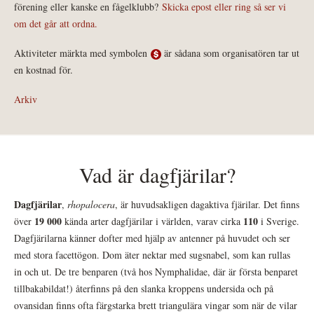
förening eller kanske en fågelklubb?
Skicka epost eller ring så ser vi
om det går att ordna.
Aktiviteter märkta med symbolen
är sådana som organisatören tar ut
en kostnad för.
Arkiv
Vad är dagfjärilar?
Dagfjärilar
,
rhopalocera
, är huvudsakligen dagaktiva fjärilar. Det finns
19 000
110
över
kända arter dagfjärilar i världen, varav cirka
i Sverige.
Dagfjärilarna känner dofter med hjälp av antenner på huvudet och ser
med stora facettögon. Dom äter nektar med sugsnabel, som kan rullas
in och ut. De tre benparen (två hos Nymphalidae, där är första benparet
tillbakabildat!) återfinns på den slanka kroppens undersida och på
ovansidan finns ofta färgstarka brett triangulära vingar som när de vilar