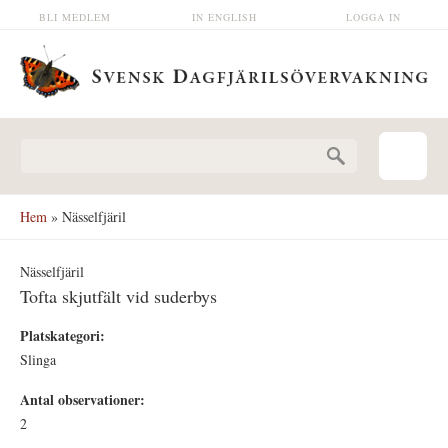
Hoppa till huvudinnehåll
BLI MEDLEM
IN ENGLISH
LOGGA IN
Sökformulär
Hem
» Nässelfjäril
Nässelfjäril
Tofta skjutfält vid suderbys
Platskategori:
Slinga
Antal observationer:
2