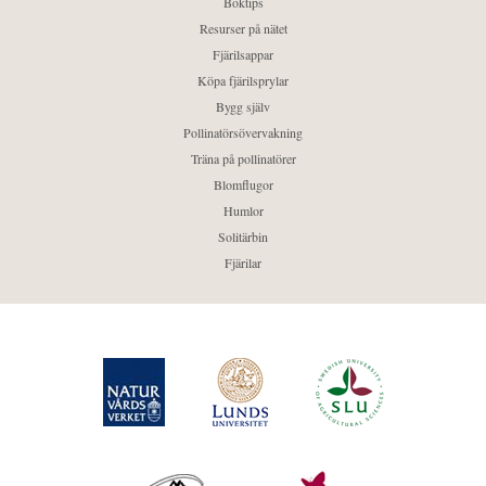
Boktips
Resurser på nätet
Fjärilsappar
Köpa fjärilsprylar
Bygg själv
Pollinatörsövervakning
Träna på pollinatörer
Blomflugor
Humlor
Solitärbin
Fjärilar