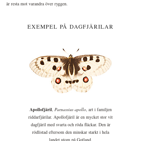
är resta mot varandra över ryggen.
EXEMPEL PÅ DAGFJÄRILAR
Apollofjäril
,
Parnassius apollo
, art i familjen
riddarfjärilar. Apollofjäril är en mycket stor vit
dagfjäril med svarta och röda fläckar. Den är
rödlistad eftersom den minskar starkt i hela
landet utom på Gotland.