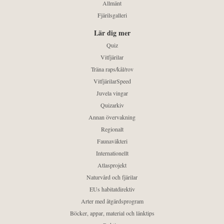
Allmänt
Fjärilsgalleri
Lär dig mer
Quiz
Vitfjärilar
Träna raps/kål/rov
VitfjärilarSpeed
Juvela vingar
Quizarkiv
Annan övervakning
Regionalt
Faunaväkteri
Internationellt
Atlasprojekt
Naturvård och fjärilar
EUs habitatdirektiv
Arter med åtgärdsprogram
Böcker, appar, material och länktips