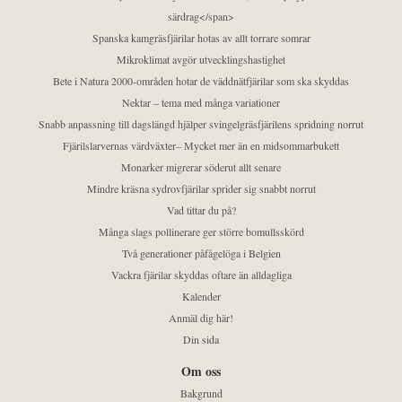
särdrag</span>
Spanska kamgräsfjärilar hotas av allt torrare somrar
Mikroklimat avgör utvecklingshastighet
Bete i Natura 2000-områden hotar de väddnätfjärilar som ska skyddas
Nektar – tema med många variationer
Snabb anpassning till dagslängd hjälper svingelgräsfjärilens spridning norrut
Fjärilslarvernas värdväxter– Mycket mer än en midsommarbukett
Monarker migrerar söderut allt senare
Mindre kräsna sydrovfjärilar sprider sig snabbt norrut
Vad tittar du på?
Många slags pollinerare ger större bomullsskörd
Två generationer påfågelöga i Belgien
Vackra fjärilar skyddas oftare än alldagliga
Kalender
Anmäl dig här!
Din sida
Om oss
Bakgrund