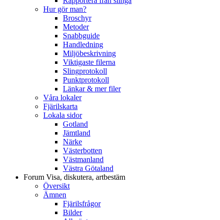
Rapportera från slinga
Hur gör man?
Broschyr
Metoder
Snabbguide
Handledning
Miljöbeskrivning
Viktigaste filerna
Slingprotokoll
Punktprotokoll
Länkar & mer filer
Våra lokaler
Fjärilskarta
Lokala sidor
Gotland
Jämtland
Närke
Västerbotten
Västmanland
Västra Götaland
Forum
Visa, diskutera, artbestäm
Översikt
Ämnen
Fjärilsfrågor
Bilder