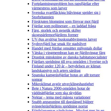
Fortplantningsproblem hos rapsfjärilar efter
värmestress som larver
Svenska svartfläckiga blåvingar sprider sig i
Storbritannien
Förskjuten blomning som försvar mot fjäril
Fjärilar som pollinerare – en laddad fråga
Färg, storlek och genetik skiljer
skogspärlemorfjärilens former
UV-ljus avslöjar busksnabbvingens larver
Sydrovfjäril har smak för stadslivet
Handel med fjärilar omsätter miljontals dollar
Vätska i vingmembran kan ge fjärilsvingar färg
Drastisk minskning av danska habitatspecialister
Fjärilars spridning till nya områden i Sverige och
Finland under 120 år
– betydelsen av klimat,
landskapstyp och arters särdrag
Spanska kamgräsfjärilar hotas av allt torrare
somrar
Mikroklimat avgör utvecklingshastighet
Bete i Natura 2000-områden hotar de
väddnätfjärilar som ska skyddas
Nektar – tema med många variationer
Snabb anpassning till dagslängd hjälper
svingelgräsfjärilens spridning norrut
Fjärilslarvernas värdväxter– Mycket mer än en