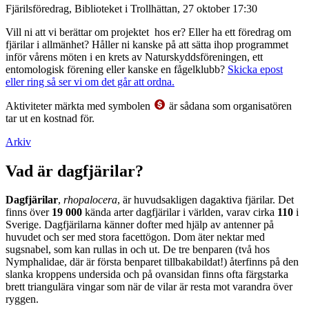
Fjärilsföredrag, Biblioteket i Trollhättan, 27 oktober 17:30
Vill ni att vi berättar om projektet hos er? Eller ha ett föredrag om
fjärilar i allmänhet? Håller ni kanske på att sätta ihop programmet
inför vårens möten i en krets av Naturskyddsföreningen, ett
entomologisk förening eller kanske en fågelklubb?
Skicka epost
eller ring så ser vi om det går att ordna.
Aktiviteter märkta med symbolen
är sådana som organisatören
tar ut en kostnad för.
Arkiv
Vad är dagfjärilar?
Dagfjärilar
,
rhopalocera
, är huvudsakligen dagaktiva fjärilar. Det
finns över
19 000
kända arter dagfjärilar i världen, varav cirka
110
i
Sverige. Dagfjärilarna känner dofter med hjälp av antenner på
huvudet och ser med stora facettögon. Dom äter nektar med
sugsnabel, som kan rullas in och ut. De tre benparen (två hos
Nymphalidae, där är första benparet tillbakabildat!) återfinns på den
slanka kroppens undersida och på ovansidan finns ofta färgstarka
brett triangulära vingar som när de vilar är resta mot varandra över
ryggen.