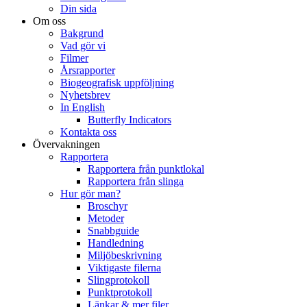
Din sida
Om oss
Bakgrund
Vad gör vi
Filmer
Årsrapporter
Biogeografisk uppföljning
Nyhetsbrev
In English
Butterfly Indicators
Kontakta oss
Övervakningen
Rapportera
Rapportera från punktlokal
Rapportera från slinga
Hur gör man?
Broschyr
Metoder
Snabbguide
Handledning
Miljöbeskrivning
Viktigaste filerna
Slingprotokoll
Punktprotokoll
Länkar & mer filer