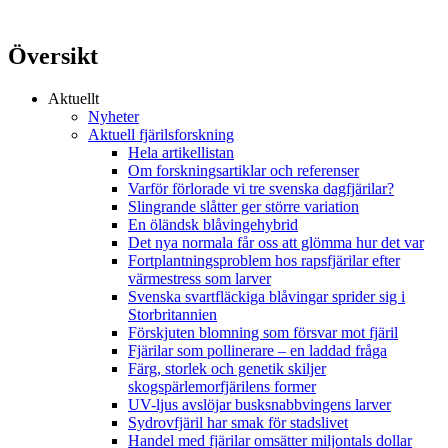
Översikt
Aktuellt
Nyheter
Aktuell fjärilsforskning
Hela artikellistan
Om forskningsartiklar och referenser
Varför förlorade vi tre svenska dagfjärilar?
Slingrande slåtter ger större variation
En öländsk blåvingehybrid
Det nya normala får oss att glömma hur det var
Fortplantningsproblem hos rapsfjärilar efter
värmestress som larver
Svenska svartfläckiga blåvingar sprider sig i
Storbritannien
Förskjuten blomning som försvar mot fjäril
Fjärilar som pollinerare – en laddad fråga
Färg, storlek och genetik skiljer
skogspärlemorfjärilens former
UV-ljus avslöjar busksnabbvingens larver
Sydrovfjäril har smak för stadslivet
Handel med fjärilar omsätter miljontals dollar