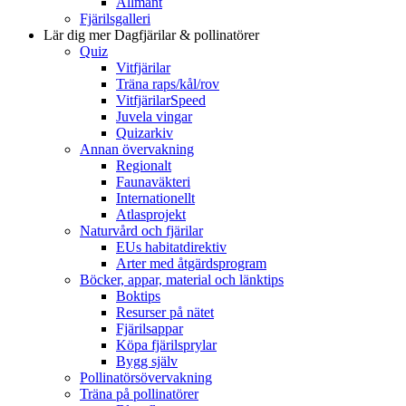
Allmänt
Fjärilsgalleri
Lär dig mer
Dagfjärilar & pollinatörer
Quiz
Vitfjärilar
Träna raps/kål/rov
VitfjärilarSpeed
Juvela vingar
Quizarkiv
Annan övervakning
Regionalt
Faunaväkteri
Internationellt
Atlasprojekt
Naturvård och fjärilar
EUs habitatdirektiv
Arter med åtgärdsprogram
Böcker, appar, material och länktips
Boktips
Resurser på nätet
Fjärilsappar
Köpa fjärilsprylar
Bygg själv
Pollinatörsövervakning
Träna på pollinatörer