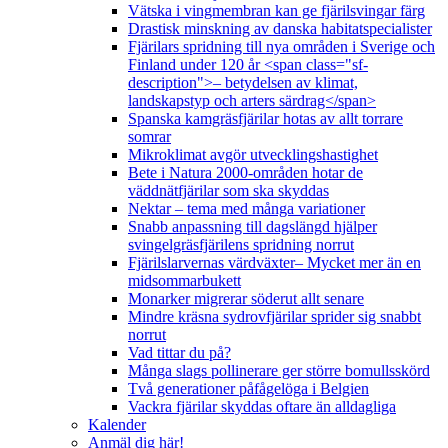
Vätska i vingmembran kan ge fjärilsvingar färg
Drastisk minskning av danska habitatspecialister
Fjärilars spridning till nya områden i Sverige och
Finland under 120 år <span class="sf-
description">– betydelsen av klimat,
landskapstyp och arters särdrag</span>
Spanska kamgräsfjärilar hotas av allt torrare
somrar
Mikroklimat avgör utvecklingshastighet
Bete i Natura 2000-områden hotar de
väddnätfjärilar som ska skyddas
Nektar – tema med många variationer
Snabb anpassning till dagslängd hjälper
svingelgräsfjärilens spridning norrut
Fjärilslarvernas värdväxter– Mycket mer än en
midsommarbukett
Monarker migrerar söderut allt senare
Mindre kräsna sydrovfjärilar sprider sig snabbt
norrut
Vad tittar du på?
Många slags pollinerare ger större bomullsskörd
Två generationer påfågelöga i Belgien
Vackra fjärilar skyddas oftare än alldagliga
Kalender
Anmäl dig här!