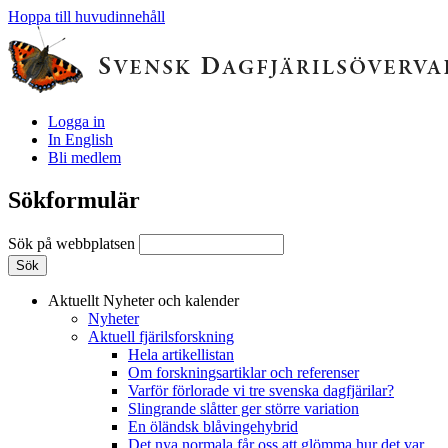
Hoppa till huvudinnehåll
Logga in
In English
Bli medlem
Sökformulär
Sök på webbplatsen
Aktuellt
Nyheter och kalender
Nyheter
Aktuell fjärilsforskning
Hela artikellistan
Om forskningsartiklar och referenser
Varför förlorade vi tre svenska dagfjärilar?
Slingrande slåtter ger större variation
En öländsk blåvingehybrid
Det nya normala får oss att glömma hur det var