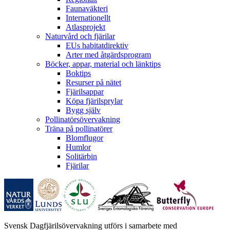
Faunaväkteri
Internationellt
Atlasprojekt
Naturvård och fjärilar
EUs habitatdirektiv
Arter med åtgärdsprogram
Böcker, appar, material och länktips
Boktips
Resurser på nätet
Fjärilsappar
Köpa fjärilsprylar
Bygg själv
Pollinatörsövervakning
Träna på pollinatörer
Blomflugor
Humlor
Solitärbin
Fjärilar
Svensk Dagfjärilsövervakning utförs i samarbete med