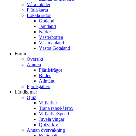
Våra lokaler
Fjärilskarta
Lokala sidor
Gotland
Jämtland
Närke
Västerbotten
Västmanland
Västra Götaland
Forum
Översikt
Ämnen
Fjärilsfrågor
Bilder
Allmänt
Fjärilsgalleri
Lär dig mer
Quiz
Vitfjärilar
Träna raps/kål/rov
VitfjärilarSpeed
Juvela vingar
Quizarkiv
Annan övervakning
Regionalt