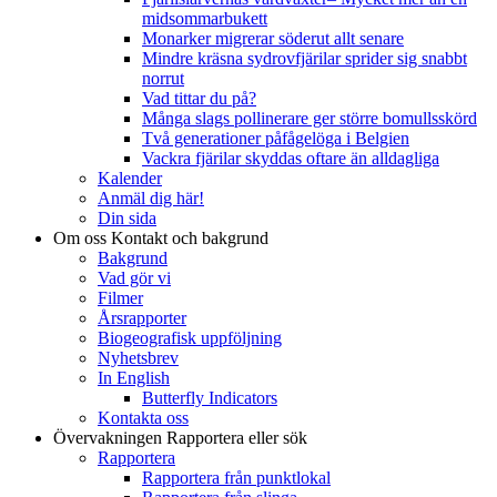
midsommarbukett
Monarker migrerar söderut allt senare
Mindre kräsna sydrovfjärilar sprider sig snabbt
norrut
Vad tittar du på?
Många slags pollinerare ger större bomullsskörd
Två generationer påfågelöga i Belgien
Vackra fjärilar skyddas oftare än alldagliga
Kalender
Anmäl dig här!
Din sida
Om oss
Kontakt och bakgrund
Bakgrund
Vad gör vi
Filmer
Årsrapporter
Biogeografisk uppföljning
Nyhetsbrev
In English
Butterfly Indicators
Kontakta oss
Övervakningen
Rapportera eller sök
Rapportera
Rapportera från punktlokal