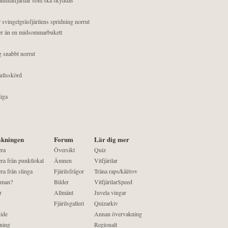
 svingelgräsfjärilens spridning norrut
mer än en midsommarbukett
g snabbt norrut
ullsskörd
liga
kningen
Forum
Lär dig mer
era
Översikt
Quiz
ra från punktlokal
Ämnen
Vitfjärilar
ra från slinga
Fjärilsfrågor
Träna raps/kål/rov
 man?
Bilder
VitfjärilarSpeed
r
Allmänt
Juvela vingar
Fjärilsgalleri
Quizarkiv
ide
Annan övervakning
ning
Regionalt