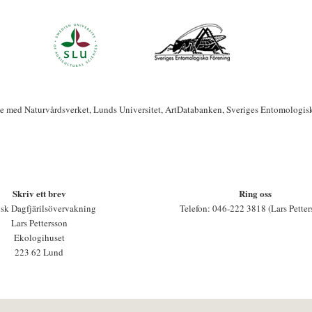
te med Naturvårdsverket, Lunds Universitet, ArtDatabanken, Sveriges Entomologis
Skriv ett brev
Ring oss
sk Dagfjärilsövervakning
Telefon: 046-222 3818 (Lars Petter
Lars Pettersson
Ekologihuset
223 62 Lund