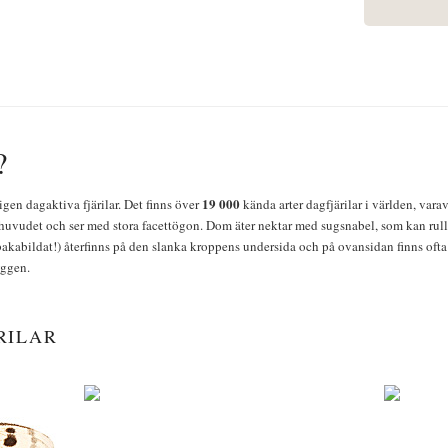
?
19 000
igen dagaktiva fjärilar. Det finns över
kända arter dagfjärilar i världen, vara
huvudet och ser med stora facettögon. Dom äter nektar med sugsnabel, som kan rulla
bakabildat!) återfinns på den slanka kroppens undersida och på ovansidan finns ofta 
yggen.
RILAR