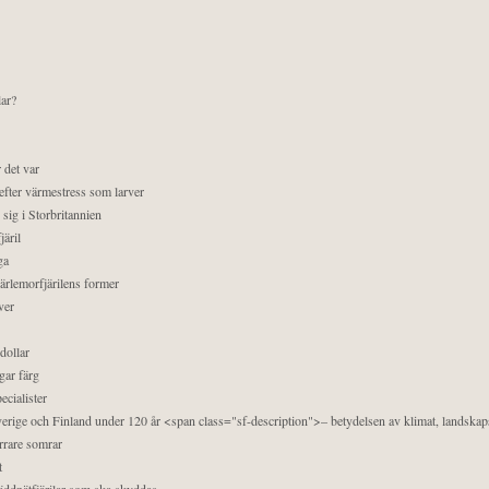
lar?
 det var
efter värmestress som larver
sig i Storbritannien
äril
ga
pärlemorfjärilens former
ver
dollar
gar färg
ecialister
 Sverige och Finland under 120 år <span class="sf-description">– betydelsen av klimat, landska
orrare somrar
t
äddnätfjärilar som ska skyddas