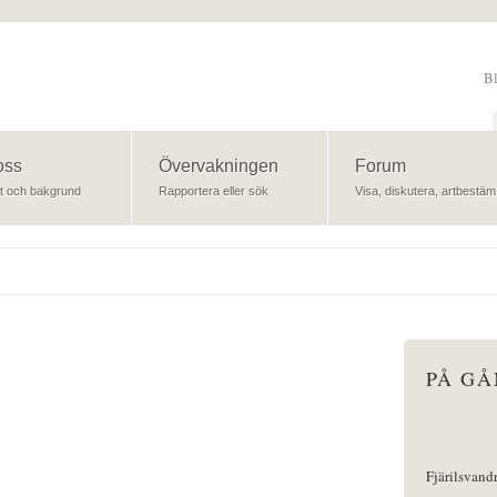
B
Sök
oss
Övervakningen
Forum
t och bakgrund
Rapportera eller sök
Visa, diskutera, artbestäm
PÅ G
Fjärilsvand