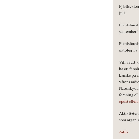
Fjärilsexku
juli
Fjärilsföred
september 
Fjärilsföred
oktober 17
Vill ni att 
ha ett föred
kanske på a
vårens möte
Naturskydds
förening el
epost eller 
Aktivitete
som organisa
Arkiv