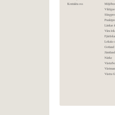
Kontakta oss
Miljöbes
Viktigast
Slingpro
Punktpro
Länkar &
Våra lok
Fjärilska
Lokala s
Gotland
Jämtlan
Närke
Västerbo
Västman
Västra G