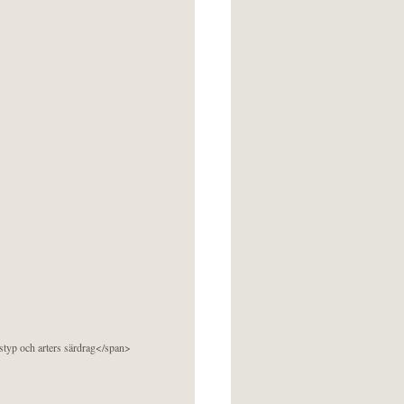
pstyp och arters särdrag</span>