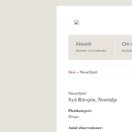
Hoppa till huvudinnehåll
Aktuellt
Om 
Nyheter och kalender
Kontak
Hem
» Nässelfjäril
Nässelfjäril
Syd Rävsjön, Norrtälje
Platskategori:
Slinga
Antal observationer: