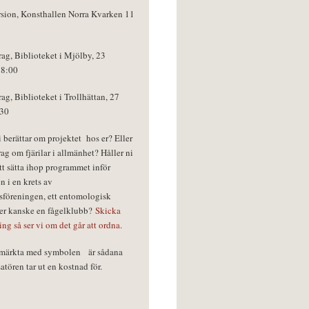
rsion, Konsthallen Norra Kvarken 11
rag, Biblioteket i Mjölby, 23
18:00
rag, Biblioteket i Trollhättan, 27
:30
vi berättar om projektet hos er? Eller
rag om fjärilar i allmänhet? Håller ni
tt sätta ihop programmet inför
n i en krets av
föreningen, ett entomologisk
ler kanske en fågelklubb?
Skicka
ring så ser vi om det går att ordna.
r märkta med symbolen
är sådana
tören tar ut en kostnad för.