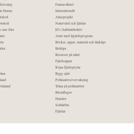
krivning
Faunaväkteri
e filerna
Internationellt
tokoll
Atlasprojekt
tokoll
Naturvård och fjärilar
 mer filer
EUs habitatdirektiv
aler
Arter med åtgärdsprogram
rta
Böcker, appar, material och länktips
idor
Boktips
Resurser på nätet
d
Fjärilsappar
Köpa fjärilsprylar
tten
Bygg själv
land
Pollinatörsövervakning
ötaland
Träna på pollinatörer
Blomflugor
Humlor
Solitärbin
Fjärilar