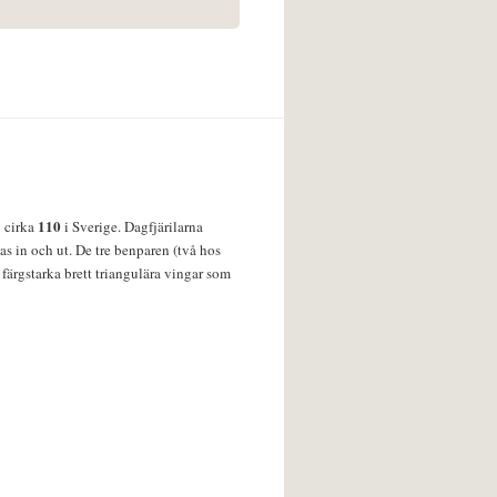
110
v cirka
i Sverige. Dagfjärilarna
s in och ut. De tre benparen (två hos
färgstarka brett triangulära vingar som