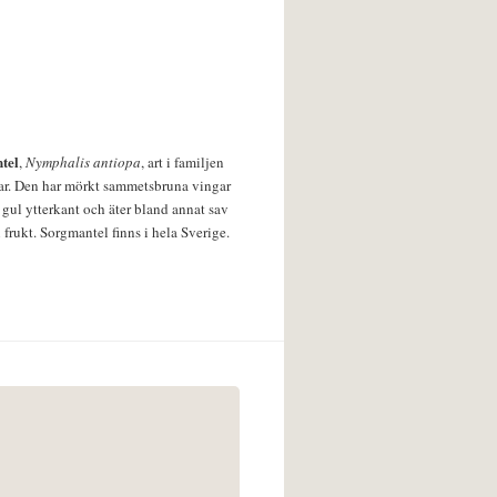
tel
,
Nymphalis antiopa
, art i familjen
lar. Den har mörkt sammetsbruna vingar
 gul ytterkant och äter bland annat sav
 frukt. Sorgmantel finns i hela Sverige.