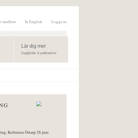
li medlem
In English
Logga in
formulär
Lär dig mer
Dagfjärilar & pollinatörer
ÅNG
ring, Kulturens Östarp 28 juni