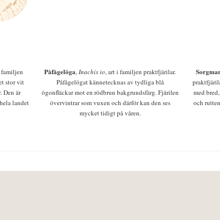
Påfågelöga
Sorgman
 i familjen
,
Inachis io
, art i familjen praktfjärilar.
t stor vit
Påfågelögat kännetecknas av tydliga blå
praktfjäri
r. Den är
ögonfläckar mot en rödbrun bakgrundsfärg. Fjärilen
med bred,
 hela landet
övervintrar som vuxen och därför kan den ses
och rutten
mycket tidigt på våren.