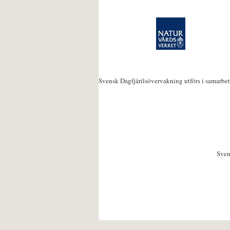
Svensk Dagfjärilsövervakning utförs i samarbe
Sven