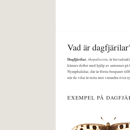
Vad är dagfjärilar
Dagfjärilar
,
rhopalocera
, är huvudsakl
känner dofter med hjälp av antenner på 
Nymphalidae, där är första benparet till
när de vilar är resta mot varandra över r
EXEMPEL PÅ DAGFJÄ