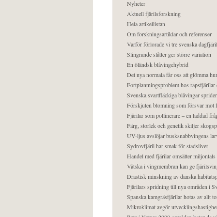
Nyheter
Aktuell fjärilsforskning
Hela artikellistan
Om forskningsartiklar och referenser
Varför förlorade vi tre svenska dagfjäri
Slingrande slåtter ger större variation
En öländsk blåvingehybrid
Det nya normala får oss att glömma hur
Fortplantningsproblem hos rapsfjärilar 
Svenska svartfläckiga blåvingar sprider 
Förskjuten blomning som försvar mot fj
Fjärilar som pollinerare – en laddad frå
Färg, storlek och genetik skiljer skogs
UV-ljus avslöjar busksnabbvingens lar
Sydrovfjäril har smak för stadslivet
Handel med fjärilar omsätter miljontals 
Vätska i vingmembran kan ge fjärilsvin
Drastisk minskning av danska habitatsp
Fjärilars spridning till nya områden i
Spanska kamgräsfjärilar hotas av allt t
Mikroklimat avgör utvecklingshastighe
Bete i Natura 2000-områden hotar de v