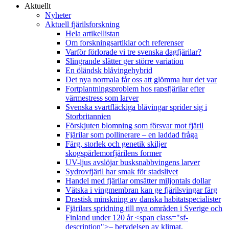
Aktuellt
Nyheter
Aktuell fjärilsforskning
Hela artikellistan
Om forskningsartiklar och referenser
Varför förlorade vi tre svenska dagfjärilar?
Slingrande slåtter ger större variation
En öländsk blåvingehybrid
Det nya normala får oss att glömma hur det var
Fortplantningsproblem hos rapsfjärilar efter
värmestress som larver
Svenska svartfläckiga blåvingar sprider sig i
Storbritannien
Förskjuten blomning som försvar mot fjäril
Fjärilar som pollinerare – en laddad fråga
Färg, storlek och genetik skiljer
skogspärlemorfjärilens former
UV-ljus avslöjar busksnabbvingens larver
Sydrovfjäril har smak för stadslivet
Handel med fjärilar omsätter miljontals dollar
Vätska i vingmembran kan ge fjärilsvingar färg
Drastisk minskning av danska habitatspecialister
Fjärilars spridning till nya områden i Sverige och
Finland under 120 år <span class="sf-
description">– betydelsen av klimat,