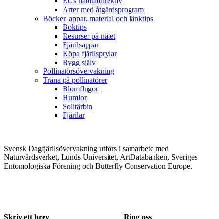
EUs habitatdirektiv
Arter med åtgärdsprogram
Böcker, appar, material och länktips
Boktips
Resurser på nätet
Fjärilsappar
Köpa fjärilsprylar
Bygg själv
Pollinatörsövervakning
Träna på pollinatörer
Blomflugor
Humlor
Solitärbin
Fjärilar
Svensk Dagfjärilsövervakning utförs i samarbete med
Naturvårdsverket, Lunds Universitet, ArtDatabanken, Sveriges
Entomologiska Förening och Butterfly Conservation Europe.
Skriv ett brev
Ring oss