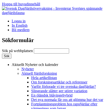
Hoppa till huvudinnehåll
Logga in
In English
Bli medlem
Sökformulär
Sök på webbplatsen
Aktuellt
Nyheter och kalender
Nyheter
Aktuell fjärilsforskning
Hela artikellistan
Om forskningsartiklar och referenser
Varför förlorade vi tre svenska dagfjärilar?
Slingrande slåtter ger större variation
En öländsk blåvingehybrid
Det nya normala får oss att glömma hur det var
Fortplantningsproblem hos rapsfjärilar efter
värmestress som larver