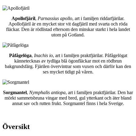
Apollofjäril
,
Parnassius apollo
, art i familjen riddarfjärilar.
Apollofjäril är en mycket stor vit dagfjäril med svarta och röda
fläckar. Den är rödlistad eftersom den minskar starkt i hela landet
utom på Gotland.
Påfågelöga
,
Inachis io
, art i familjen praktfjärilar. Påfågelögat
kännetecknas av tydliga blå ögonfläckar mot en rödbrun
bakgrundsfärg. Fjärilen övervintrar som vuxen och därför kan den
ses mycket tidigt på våren.
Sorgmantel
,
Nymphalis antiopa
, art i familjen praktfjärilar. Den har
mörkt sammetsbruna vingar med bred, gul ytterkant och äter bland
annat sav och rutten frukt. Sorgmantel finns i hela Sverige.
Översikt