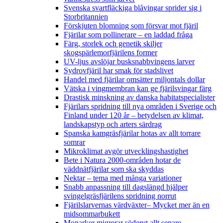
Svenska svartfläckiga blåvingar sprider sig i
Storbritannien
Förskjuten blomning som försvar mot fjäril
Fjärilar som pollinerare – en laddad fråga
Färg, storlek och genetik skiljer
skogspärlemorfjärilens former
UV-ljus avslöjar busksnabbvingens larver
Sydrovfjäril har smak för stadslivet
Handel med fjärilar omsätter miljontals dollar
Vätska i vingmembran kan ge fjärilsvingar färg
Drastisk minskning av danska habitatspecialister
Fjärilars spridning till nya områden i Sverige och
Finland under 120 år
– betydelsen av klimat,
landskapstyp och arters särdrag
Spanska kamgräsfjärilar hotas av allt torrare
somrar
Mikroklimat avgör utvecklingshastighet
Bete i Natura 2000-områden hotar de
väddnätfjärilar som ska skyddas
Nektar – tema med många variationer
Snabb anpassning till dagslängd hjälper
svingelgräsfjärilens spridning norrut
Fjärilslarvernas värdväxter– Mycket mer än en
midsommarbukett
Monarker migrerar söderut allt senare