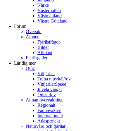
Närke
Västerbotten
Västmanland
Västra Götaland
Forum
Översikt
Ämnen
Fjärilsfrågor
Bilder
Allmänt
Fjärilsgalleri
Lär dig mer
Quiz
Vitfjärilar
Träna raps/kål/rov
VitfjärilarSpeed
Juvela vingar
Quizarkiv
Annan övervakning
Regionalt
Faunaväkteri
Internationellt
Atlasprojekt
Naturvård och fjärilar