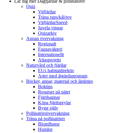
Lär dig mer
Dagfjärilar & pollinatörer
Quiz
Vitfjärilar
Träna raps/kål/rov
VitfjärilarSpeed
Juvela vingar
Quizarkiv
Annan övervakning
Regionalt
Faunaväkteri
Internationellt
Atlasprojekt
Naturvård och fjärilar
EUs habitatdirektiv
Arter med åtgärdsprogram
Böcker, appar, material och länktips
Boktips
Resurser på nätet
Fjärilsappar
Köpa fjärilsprylar
Bygg själv
Pollinatörsövervakning
Träna på pollinatörer
Blomflugor
Humlor