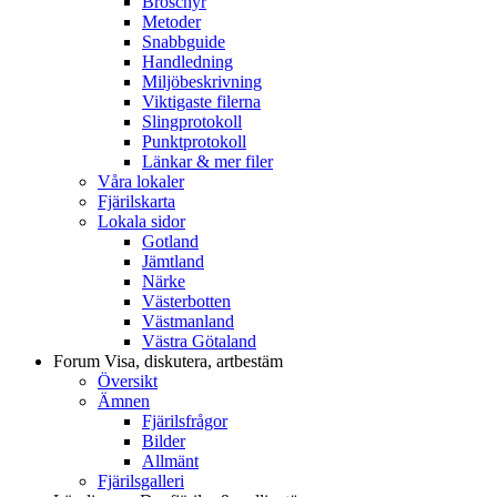
Broschyr
Metoder
Snabbguide
Handledning
Miljöbeskrivning
Viktigaste filerna
Slingprotokoll
Punktprotokoll
Länkar & mer filer
Våra lokaler
Fjärilskarta
Lokala sidor
Gotland
Jämtland
Närke
Västerbotten
Västmanland
Västra Götaland
Forum
Visa, diskutera, artbestäm
Översikt
Ämnen
Fjärilsfrågor
Bilder
Allmänt
Fjärilsgalleri