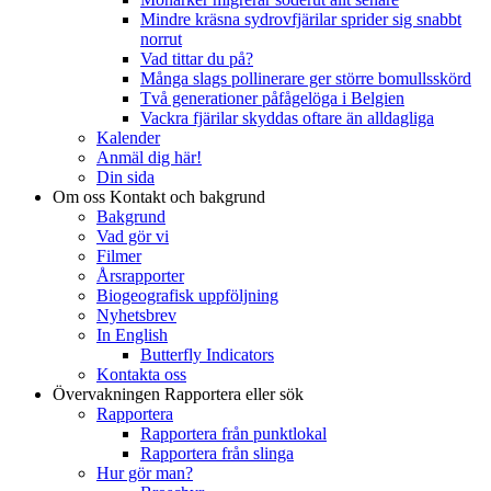
Mindre kräsna sydrovfjärilar sprider sig snabbt
norrut
Vad tittar du på?
Många slags pollinerare ger större bomullsskörd
Två generationer påfågelöga i Belgien
Vackra fjärilar skyddas oftare än alldagliga
Kalender
Anmäl dig här!
Din sida
Om oss
Kontakt och bakgrund
Bakgrund
Vad gör vi
Filmer
Årsrapporter
Biogeografisk uppföljning
Nyhetsbrev
In English
Butterfly Indicators
Kontakta oss
Övervakningen
Rapportera eller sök
Rapportera
Rapportera från punktlokal
Rapportera från slinga
Hur gör man?