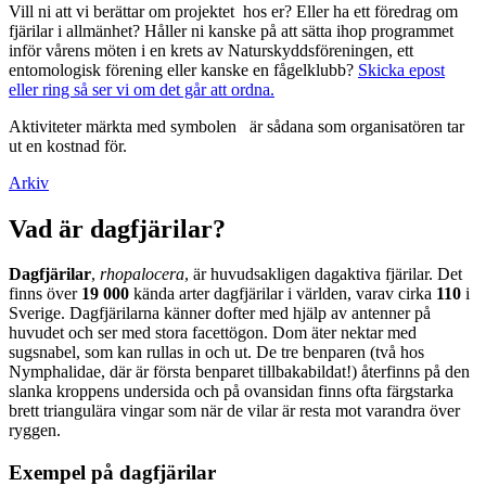
Vill ni att vi berättar om projektet hos er? Eller ha ett föredrag om
fjärilar i allmänhet? Håller ni kanske på att sätta ihop programmet
inför vårens möten i en krets av Naturskyddsföreningen, ett
entomologisk förening eller kanske en fågelklubb?
Skicka epost
eller ring så ser vi om det går att ordna.
Aktiviteter märkta med symbolen
är sådana som organisatören tar
ut en kostnad för.
Arkiv
Vad är dagfjärilar?
Dagfjärilar
,
rhopalocera
, är huvudsakligen dagaktiva fjärilar. Det
finns över
19 000
kända arter dagfjärilar i världen, varav cirka
110
i
Sverige. Dagfjärilarna känner dofter med hjälp av antenner på
huvudet och ser med stora facettögon. Dom äter nektar med
sugsnabel, som kan rullas in och ut. De tre benparen (två hos
Nymphalidae, där är första benparet tillbakabildat!) återfinns på den
slanka kroppens undersida och på ovansidan finns ofta färgstarka
brett triangulära vingar som när de vilar är resta mot varandra över
ryggen.
Exempel på dagfjärilar