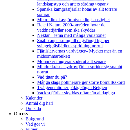
landskapstyp och arters särdrag</span>
Spanska kamgräsfjärilar hotas av allt torrare
somrar
Mikroklimat avgör utvecklingshastighet
Bete i Natura 2000-områden hotar de
väddnätfjärilar som ska skyddas
Nektar – tema med många variationer
Snabb anpassning till dagslängd hjälper
svingelgräsfjärilens spridning norrut
Fjärilslarvernas värdväxter– Mycket mer än en
midsommarbukett
Monarker migrerar söderut allt senare
Mindre kräsna sydrovfjärilar sprider sig snabbt
norrut
Vad tittar du på?
Många slags pollinerare ger större bomullsskörd
Två generationer påfågelöga i Belgien
Vackra fjärilar skyddas oftare än alldagliga
Kalender
Anmäl dig här!
Din sida
Om oss
Bakgrund
Vad gör vi
Filmer