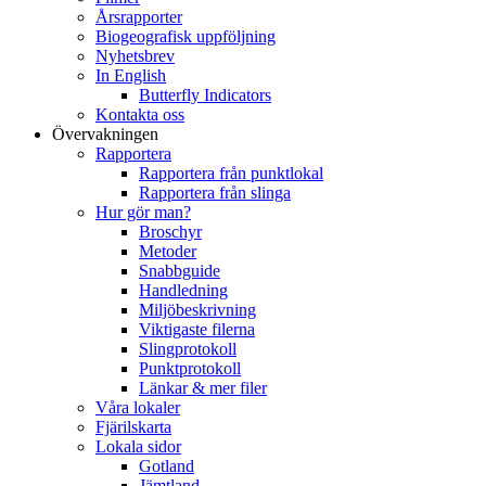
Årsrapporter
Biogeografisk uppföljning
Nyhetsbrev
In English
Butterfly Indicators
Kontakta oss
Övervakningen
Rapportera
Rapportera från punktlokal
Rapportera från slinga
Hur gör man?
Broschyr
Metoder
Snabbguide
Handledning
Miljöbeskrivning
Viktigaste filerna
Slingprotokoll
Punktprotokoll
Länkar & mer filer
Våra lokaler
Fjärilskarta
Lokala sidor
Gotland
Jämtland