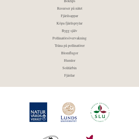
Boktips
Resurser på nätet
Fjärilsappar
Köpa fjärilsprylar
Bygg själv
Pollinatörsövervakning
Träna på pollinatörer
Blomflugor
Humlor
Solitärbin
Fjärilar