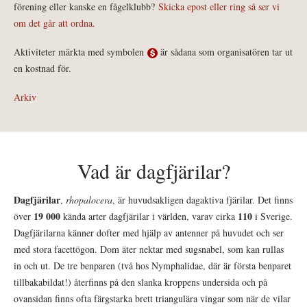
förening eller kanske en fågelklubb?
Skicka epost eller ring så ser vi
om det går att ordna.
Aktiviteter märkta med symbolen
är sådana som organisatören tar ut
en kostnad för.
Arkiv
Vad är dagfjärilar?
Dagfjärilar
,
rhopalocera
, är huvudsakligen dagaktiva fjärilar. Det finns
19 000
110
över
kända arter dagfjärilar i världen, varav cirka
i Sverige.
Dagfjärilarna känner dofter med hjälp av antenner på huvudet och ser
med stora facettögon. Dom äter nektar med sugsnabel, som kan rullas
in och ut. De tre benparen (två hos Nymphalidae, där är första benparet
tillbakabildat!) återfinns på den slanka kroppens undersida och på
ovansidan finns ofta färgstarka brett triangulära vingar som när de vilar