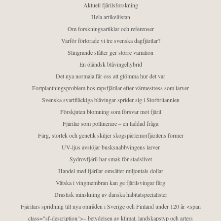
Aktuell fjärilsforskning
Hela artikellistan
Om forskningsartiklar och referenser
Varför förlorade vi tre svenska dagfjärilar?
Slingrande slåtter ger större variation
En öländsk blåvingehybrid
Det nya normala får oss att glömma hur det var
Fortplantningsproblem hos rapsfjärilar efter värmestress som larver
Svenska svartfläckiga blåvingar sprider sig i Storbritannien
Förskjuten blomning som försvar mot fjäril
Fjärilar som pollinerare – en laddad fråga
Färg, storlek och genetik skiljer skogspärlemorfjärilens former
UV-ljus avslöjar busksnabbvingens larver
Sydrovfjäril har smak för stadslivet
Handel med fjärilar omsätter miljontals dollar
Vätska i vingmembran kan ge fjärilsvingar färg
Drastisk minskning av danska habitatspecialister
Fjärilars spridning till nya områden i Sverige och Finland under 120 år <span
class="sf-description">– betydelsen av klimat, landskapstyp och arters