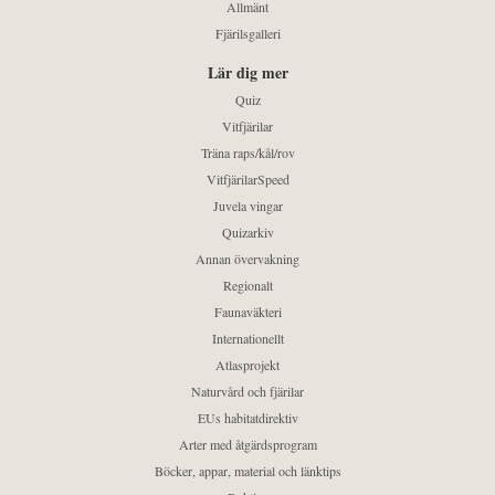
Allmänt
Fjärilsgalleri
Lär dig mer
Quiz
Vitfjärilar
Träna raps/kål/rov
VitfjärilarSpeed
Juvela vingar
Quizarkiv
Annan övervakning
Regionalt
Faunaväkteri
Internationellt
Atlasprojekt
Naturvård och fjärilar
EUs habitatdirektiv
Arter med åtgärdsprogram
Böcker, appar, material och länktips