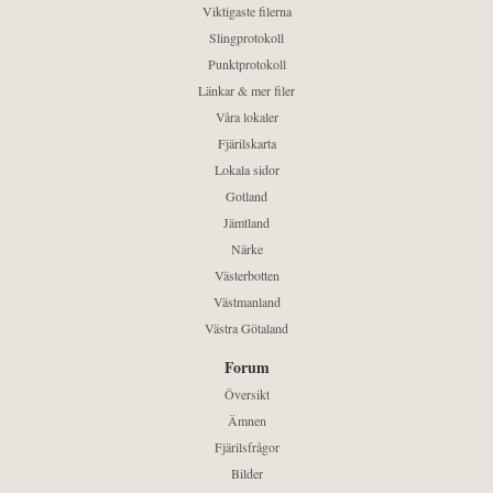
Viktigaste filerna
Slingprotokoll
Punktprotokoll
Länkar & mer filer
Våra lokaler
Fjärilskarta
Lokala sidor
Gotland
Jämtland
Närke
Västerbotten
Västmanland
Västra Götaland
Forum
Översikt
Ämnen
Fjärilsfrågor
Bilder