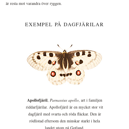
är resta mot varandra över ryggen.
EXEMPEL PÅ DAGFJÄRILAR
Apollofjäril
,
Parnassius apollo
, art i familjen
riddarfjärilar. Apollofjäril är en mycket stor vit
dagfjäril med svarta och röda fläckar. Den är
rödlistad eftersom den minskar starkt i hela
landet utom på Gotland.