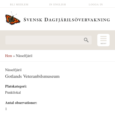
Hoppa till huvudinnehåll
BLI MEDLEM
IN ENGLISH
LOGGA IN
Sökformulär
Hem
» Nässelfjäril
Nässelfjäril
Gotlands Veteranbilsmuseum
Platskategori:
Punktlokal
Antal observationer:
1