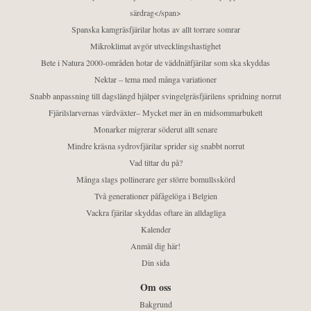
särdrag</span>
Spanska kamgräsfjärilar hotas av allt torrare somrar
Mikroklimat avgör utvecklingshastighet
Bete i Natura 2000-områden hotar de väddnätfjärilar som ska skyddas
Nektar – tema med många variationer
Snabb anpassning till dagslängd hjälper svingelgräsfjärilens spridning norrut
Fjärilslarvernas värdväxter– Mycket mer än en midsommarbukett
Monarker migrerar söderut allt senare
Mindre kräsna sydrovfjärilar sprider sig snabbt norrut
Vad tittar du på?
Många slags pollinerare ger större bomullsskörd
Två generationer påfågelöga i Belgien
Vackra fjärilar skyddas oftare än alldagliga
Kalender
Anmäl dig här!
Din sida
Om oss
Bakgrund