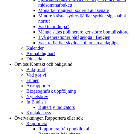
midsommarbukett
Monarker migrerar söderut allt senare
Mindre kräsna sydrovfjärilar sprider sig snabbt
norrut
Vad tittar du på?
Många slags pollinerare ger större bomullsskörd
Två generationer påfågelöga i Belgien
Vackra fjärilar skyddas oftare än alldagliga
Kalender
Anmäl dig här!
Din sida
Om oss
Kontakt och bakgrund
Bakgrund
Vad gör vi
Filmer
Årsrapporter
Biogeografisk uppföljning
Nyhetsbrev
In English
Butterfly Indicators
Kontakta oss
Övervakningen
Rapportera eller sök
Rapportera
Rapportera från punktlokal