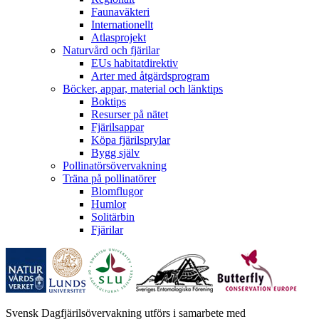
Faunaväkteri
Internationellt
Atlasprojekt
Naturvård och fjärilar
EUs habitatdirektiv
Arter med åtgärdsprogram
Böcker, appar, material och länktips
Boktips
Resurser på nätet
Fjärilsappar
Köpa fjärilsprylar
Bygg själv
Pollinatörsövervakning
Träna på pollinatörer
Blomflugor
Humlor
Solitärbin
Fjärilar
Svensk Dagfjärilsövervakning utförs i samarbete med