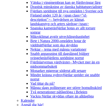
Vätska i vingmembran kan ge fjärilsvingar färg
Drastisk minskning av danska habitatspecialister
Fjärilars spridning till nya områden i Sverige och
Finland under 120 år <span class="sf-
description">– betydelsen av klimat,
landskapstyp och arters särdrag</span>
Spanska kamgräsfjärilar hotas av allt torrare
somrar
Mikroklimat avgör utvecklingshastighet
Bete i Natura 2000-områden hotar de
väddnätfjärilar som ska skyddas
Nektar – tema med många variationer
Snabb anpassning till dagslängd hjälper
svingelgräsfjärilens spridning norrut
Fjärilslarvernas värdväxter– Mycket mer än en
midsommarbukett
Monarker migrerar söderut allt senare
Mindre kräsna sydrovfjärilar sprider sig snabbt
norrut
Vad tittar du på?
Många slags pollinerare ger större bomullsskörd
Två generationer påfågelöga i Belgien
Vackra fjärilar skyddas oftare än alldagliga
Kalender
Anmäl dig här!