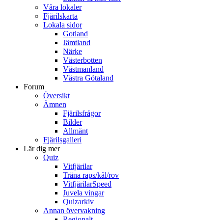
Våra lokaler
Fjärilskarta
Lokala sidor
Gotland
Jämtland
Närke
Västerbotten
Västmanland
Västra Götaland
Forum
Översikt
Ämnen
Fjärilsfrågor
Bilder
Allmänt
Fjärilsgalleri
Lär dig mer
Quiz
Vitfjärilar
Träna raps/kål/rov
VitfjärilarSpeed
Juvela vingar
Quizarkiv
Annan övervakning
Regionalt