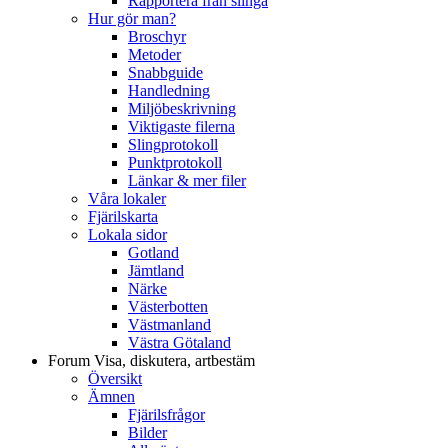
Rapportera från slinga
Hur gör man?
Broschyr
Metoder
Snabbguide
Handledning
Miljöbeskrivning
Viktigaste filerna
Slingprotokoll
Punktprotokoll
Länkar & mer filer
Våra lokaler
Fjärilskarta
Lokala sidor
Gotland
Jämtland
Närke
Västerbotten
Västmanland
Västra Götaland
Forum
Visa, diskutera, artbestäm
Översikt
Ämnen
Fjärilsfrågor
Bilder