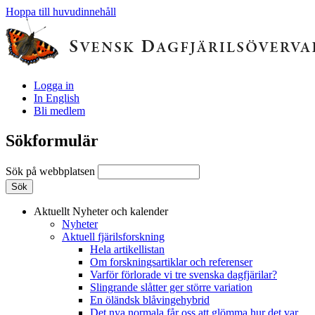
Hoppa till huvudinnehåll
Logga in
In English
Bli medlem
Sökformulär
Sök på webbplatsen
Aktuellt
Nyheter och kalender
Nyheter
Aktuell fjärilsforskning
Hela artikellistan
Om forskningsartiklar och referenser
Varför förlorade vi tre svenska dagfjärilar?
Slingrande slåtter ger större variation
En öländsk blåvingehybrid
Det nya normala får oss att glömma hur det var