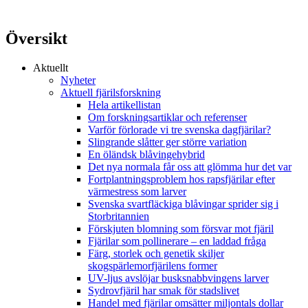
Översikt
Aktuellt
Nyheter
Aktuell fjärilsforskning
Hela artikellistan
Om forskningsartiklar och referenser
Varför förlorade vi tre svenska dagfjärilar?
Slingrande slåtter ger större variation
En öländsk blåvingehybrid
Det nya normala får oss att glömma hur det var
Fortplantningsproblem hos rapsfjärilar efter
värmestress som larver
Svenska svartfläckiga blåvingar sprider sig i
Storbritannien
Förskjuten blomning som försvar mot fjäril
Fjärilar som pollinerare – en laddad fråga
Färg, storlek och genetik skiljer
skogspärlemorfjärilens former
UV-ljus avslöjar busksnabbvingens larver
Sydrovfjäril har smak för stadslivet
Handel med fjärilar omsätter miljontals dollar