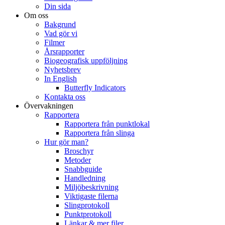
Din sida
Om oss
Bakgrund
Vad gör vi
Filmer
Årsrapporter
Biogeografisk uppföljning
Nyhetsbrev
In English
Butterfly Indicators
Kontakta oss
Övervakningen
Rapportera
Rapportera från punktlokal
Rapportera från slinga
Hur gör man?
Broschyr
Metoder
Snabbguide
Handledning
Miljöbeskrivning
Viktigaste filerna
Slingprotokoll
Punktprotokoll
Länkar & mer filer