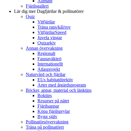
Allmänt
Fjärilsgalleri
Lär dig mer
Dagfjärilar & pollinatörer
Quiz
Vitfjärilar
Träna raps/kål/rov
VitfjärilarSpeed
Juvela vingar
Quizarkiv
Annan övervakning
Regionalt
Faunaväkteri
Internationellt
Atlasprojekt
Naturvård och fjärilar
EUs habitatdirektiv
Arter med åtgärdsprogram
Böcker, appar, material och länktips
Boktips
Resurser på nätet
Fjärilsappar
Köpa fjärilsprylar
Bygg själv
Pollinatörsövervakning
Träna på pollinatörer