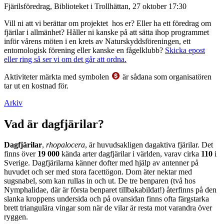
Fjärilsföredrag, Biblioteket i Trollhättan, 27 oktober 17:30
Vill ni att vi berättar om projektet hos er? Eller ha ett föredrag om
fjärilar i allmänhet? Håller ni kanske på att sätta ihop programmet
inför vårens möten i en krets av Naturskyddsföreningen, ett
entomologisk förening eller kanske en fågelklubb?
Skicka epost
eller ring så ser vi om det går att ordna.
Aktiviteter märkta med symbolen
är sådana som organisatören
tar ut en kostnad för.
Arkiv
Vad är dagfjärilar?
Dagfjärilar
,
rhopalocera
, är huvudsakligen dagaktiva fjärilar. Det
finns över
19 000
kända arter dagfjärilar i världen, varav cirka
110
i
Sverige. Dagfjärilarna känner dofter med hjälp av antenner på
huvudet och ser med stora facettögon. Dom äter nektar med
sugsnabel, som kan rullas in och ut. De tre benparen (två hos
Nymphalidae, där är första benparet tillbakabildat!) återfinns på den
slanka kroppens undersida och på ovansidan finns ofta färgstarka
brett triangulära vingar som när de vilar är resta mot varandra över
ryggen.