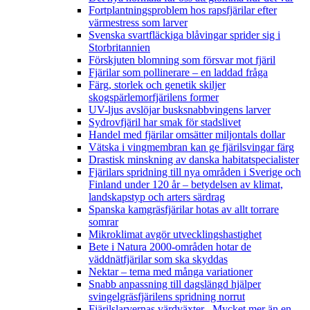
Fortplantningsproblem hos rapsfjärilar efter
värmestress som larver
Svenska svartfläckiga blåvingar sprider sig i
Storbritannien
Förskjuten blomning som försvar mot fjäril
Fjärilar som pollinerare – en laddad fråga
Färg, storlek och genetik skiljer
skogspärlemorfjärilens former
UV-ljus avslöjar busksnabbvingens larver
Sydrovfjäril har smak för stadslivet
Handel med fjärilar omsätter miljontals dollar
Vätska i vingmembran kan ge fjärilsvingar färg
Drastisk minskning av danska habitatspecialister
Fjärilars spridning till nya områden i Sverige och
Finland under 120 år
– betydelsen av klimat,
landskapstyp och arters särdrag
Spanska kamgräsfjärilar hotas av allt torrare
somrar
Mikroklimat avgör utvecklingshastighet
Bete i Natura 2000-områden hotar de
väddnätfjärilar som ska skyddas
Nektar – tema med många variationer
Snabb anpassning till dagslängd hjälper
svingelgräsfjärilens spridning norrut
Fjärilslarvernas värdväxter– Mycket mer än en