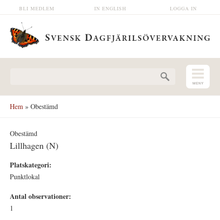
Hoppa till huvudinnehåll
BLI MEDLEM
IN ENGLISH
LOGGA IN
Sökformulär
Hem
» Obestämd
Obestämd
Lillhagen (N)
Platskategori:
Punktlokal
Antal observationer:
1