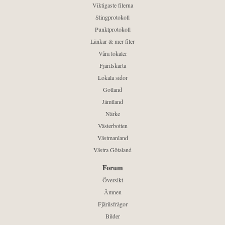
Viktigaste filerna
Slingprotokoll
Punktprotokoll
Länkar & mer filer
Våra lokaler
Fjärilskarta
Lokala sidor
Gotland
Jämtland
Närke
Västerbotten
Västmanland
Västra Götaland
Forum
Översikt
Ämnen
Fjärilsfrågor
Bilder