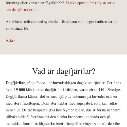
förening eller kanske en fågelklubb?
Skicka epost eller ring så ser vi
om det går att ordna.
Aktiviteter märkta med symbolen
är sådana som organisatören tar ut
en kostnad för.
Arkiv
Vad är dagfjärilar?
Dagfjärilar
,
rhopalocera
, är huvudsakligen dagaktiva fjärilar. Det finns
19 000
110
över
kända arter dagfjärilar i världen, varav cirka
i Sverige.
Dagfjärilarna känner dofter med hjälp av antenner på huvudet och ser
med stora facettögon. Dom äter nektar med sugsnabel, som kan rullas
in och ut. De tre benparen (två hos Nymphalidae, där är första benparet
tillbakabildat!) återfinns på den slanka kroppens undersida och på
ovansidan finns ofta färgstarka brett triangulära vingar som när de vilar