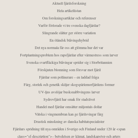
Aktuell fjärilsforskning
Hela artikellistan
Om forskningsartiklar och referenser
Varför förlorade vi tre svenska dagfjärilar?
Slingrande slåtter ger större variation
En öländsk blåvingehybrid
Det nya normala får oss att glömma hur det var
Fortplantningsproblem hos rapsfjärilar efter värmestress som larver
Svenska svartfläckiga blåvingar sprider sig i Storbritannien
Förskjuten blomning som försvar mot fjäril
Fjärilar som pollinerare – en laddad fråga
Färg, storlek och genetik skiljer skogspärlemorfjärilens former
UV-ljus avslöjar busksnabbvingens larver
Sydrovfjäril har smak för stadslivet
Handel med fjärilar omsätter miljontals dollar
Vätska i vingmembran kan ge fjärilsvingar färg
Drastisk minskning av danska habitatspecialister
Fjärilars spridning till nya områden i Sverige och Finland under 120 år <span
class="sf-description">– betydelsen av klimat, landskapstyp och arters