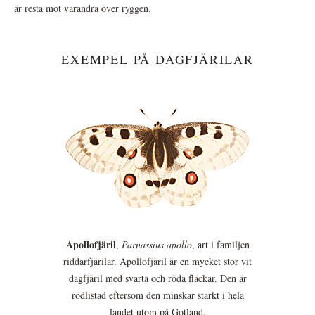
är resta mot varandra över ryggen.
EXEMPEL PÅ DAGFJÄRILAR
Apollofjäril
,
Parnassius apollo
, art i familjen
riddarfjärilar. Apollofjäril är en mycket stor vit
dagfjäril med svarta och röda fläckar. Den är
rödlistad eftersom den minskar starkt i hela
landet utom på Gotland.