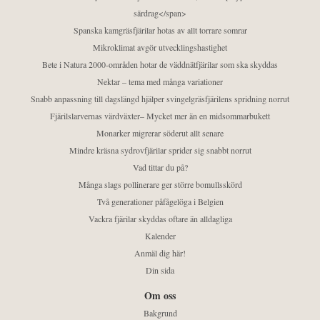
särdrag</span>
Spanska kamgräsfjärilar hotas av allt torrare somrar
Mikroklimat avgör utvecklingshastighet
Bete i Natura 2000-områden hotar de väddnätfjärilar som ska skyddas
Nektar – tema med många variationer
Snabb anpassning till dagslängd hjälper svingelgräsfjärilens spridning norrut
Fjärilslarvernas värdväxter– Mycket mer än en midsommarbukett
Monarker migrerar söderut allt senare
Mindre kräsna sydrovfjärilar sprider sig snabbt norrut
Vad tittar du på?
Många slags pollinerare ger större bomullsskörd
Två generationer påfågelöga i Belgien
Vackra fjärilar skyddas oftare än alldagliga
Kalender
Anmäl dig här!
Din sida
Om oss
Bakgrund