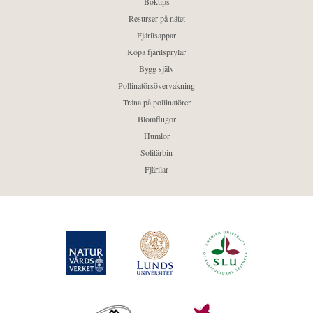
Boktips
Resurser på nätet
Fjärilsappar
Köpa fjärilsprylar
Bygg själv
Pollinatörsövervakning
Träna på pollinatörer
Blomflugor
Humlor
Solitärbin
Fjärilar