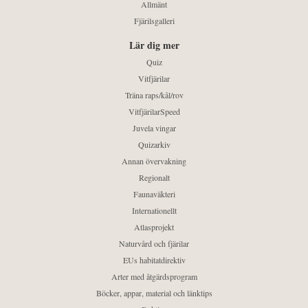
Allmänt
Fjärilsgalleri
Lär dig mer
Quiz
Vitfjärilar
Träna raps/kål/rov
VitfjärilarSpeed
Juvela vingar
Quizarkiv
Annan övervakning
Regionalt
Faunaväkteri
Internationellt
Atlasprojekt
Naturvård och fjärilar
EUs habitatdirektiv
Arter med åtgärdsprogram
Böcker, appar, material och länktips