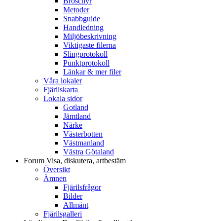
Broschyr
Metoder
Snabbguide
Handledning
Miljöbeskrivning
Viktigaste filerna
Slingprotokoll
Punktprotokoll
Länkar & mer filer
Våra lokaler
Fjärilskarta
Lokala sidor
Gotland
Jämtland
Närke
Västerbotten
Västmanland
Västra Götaland
Forum
Visa, diskutera, artbestäm
Översikt
Ämnen
Fjärilsfrågor
Bilder
Allmänt
Fjärilsgalleri