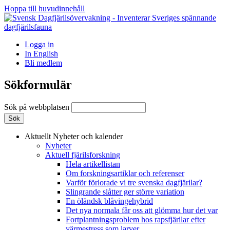
Hoppa till huvudinnehåll
Logga in
In English
Bli medlem
Sökformulär
Sök på webbplatsen
Aktuellt
Nyheter och kalender
Nyheter
Aktuell fjärilsforskning
Hela artikellistan
Om forskningsartiklar och referenser
Varför förlorade vi tre svenska dagfjärilar?
Slingrande slåtter ger större variation
En öländsk blåvingehybrid
Det nya normala får oss att glömma hur det var
Fortplantningsproblem hos rapsfjärilar efter
värmestress som larver