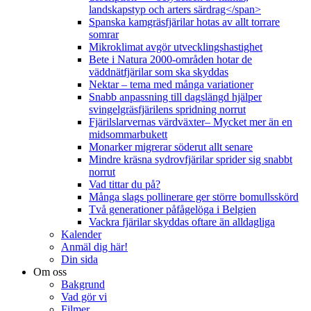
landskapstyp och arters särdrag</span>
Spanska kamgräsfjärilar hotas av allt torrare
somrar
Mikroklimat avgör utvecklingshastighet
Bete i Natura 2000-områden hotar de
väddnätfjärilar som ska skyddas
Nektar – tema med många variationer
Snabb anpassning till dagslängd hjälper
svingelgräsfjärilens spridning norrut
Fjärilslarvernas värdväxter– Mycket mer än en
midsommarbukett
Monarker migrerar söderut allt senare
Mindre kräsna sydrovfjärilar sprider sig snabbt
norrut
Vad tittar du på?
Många slags pollinerare ger större bomullsskörd
Två generationer påfågelöga i Belgien
Vackra fjärilar skyddas oftare än alldagliga
Kalender
Anmäl dig här!
Din sida
Om oss
Bakgrund
Vad gör vi
Filmer