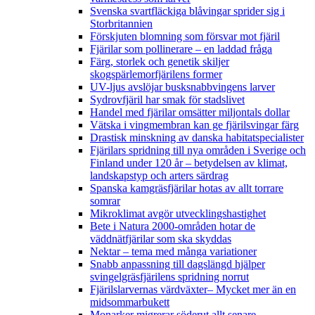
Svenska svartfläckiga blåvingar sprider sig i
Storbritannien
Förskjuten blomning som försvar mot fjäril
Fjärilar som pollinerare – en laddad fråga
Färg, storlek och genetik skiljer
skogspärlemorfjärilens former
UV-ljus avslöjar busksnabbvingens larver
Sydrovfjäril har smak för stadslivet
Handel med fjärilar omsätter miljontals dollar
Vätska i vingmembran kan ge fjärilsvingar färg
Drastisk minskning av danska habitatspecialister
Fjärilars spridning till nya områden i Sverige och
Finland under 120 år
– betydelsen av klimat,
landskapstyp och arters särdrag
Spanska kamgräsfjärilar hotas av allt torrare
somrar
Mikroklimat avgör utvecklingshastighet
Bete i Natura 2000-områden hotar de
väddnätfjärilar som ska skyddas
Nektar – tema med många variationer
Snabb anpassning till dagslängd hjälper
svingelgräsfjärilens spridning norrut
Fjärilslarvernas värdväxter– Mycket mer än en
midsommarbukett
Monarker migrerar söderut allt senare