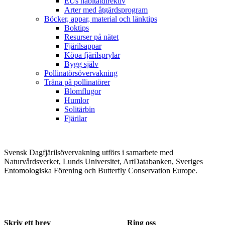
EUs habitatdirektiv
Arter med åtgärdsprogram
Böcker, appar, material och länktips
Boktips
Resurser på nätet
Fjärilsappar
Köpa fjärilsprylar
Bygg själv
Pollinatörsövervakning
Träna på pollinatörer
Blomflugor
Humlor
Solitärbin
Fjärilar
Svensk Dagfjärilsövervakning utförs i samarbete med
Naturvårdsverket, Lunds Universitet, ArtDatabanken, Sveriges
Entomologiska Förening och Butterfly Conservation Europe.
Skriv ett brev
Ring oss