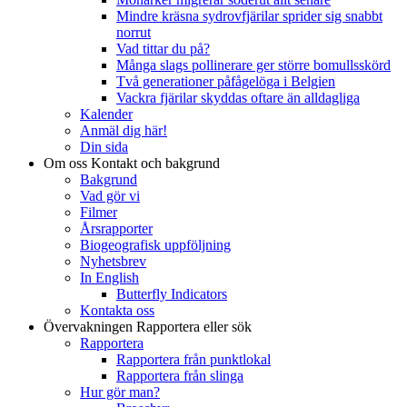
Mindre kräsna sydrovfjärilar sprider sig snabbt
norrut
Vad tittar du på?
Många slags pollinerare ger större bomullsskörd
Två generationer påfågelöga i Belgien
Vackra fjärilar skyddas oftare än alldagliga
Kalender
Anmäl dig här!
Din sida
Om oss
Kontakt och bakgrund
Bakgrund
Vad gör vi
Filmer
Årsrapporter
Biogeografisk uppföljning
Nyhetsbrev
In English
Butterfly Indicators
Kontakta oss
Övervakningen
Rapportera eller sök
Rapportera
Rapportera från punktlokal
Rapportera från slinga
Hur gör man?