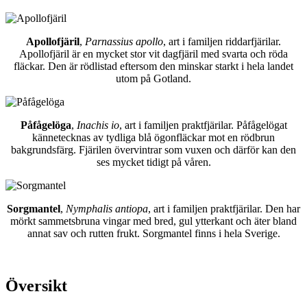
Apollofjäril
,
Parnassius apollo
, art i familjen riddarfjärilar.
Apollofjäril är en mycket stor vit dagfjäril med svarta och röda
fläckar. Den är rödlistad eftersom den minskar starkt i hela landet
utom på Gotland.
Påfågelöga
,
Inachis io
, art i familjen praktfjärilar. Påfågelögat
kännetecknas av tydliga blå ögonfläckar mot en rödbrun
bakgrundsfärg. Fjärilen övervintrar som vuxen och därför kan den
ses mycket tidigt på våren.
Sorgmantel
,
Nymphalis antiopa
, art i familjen praktfjärilar. Den har
mörkt sammetsbruna vingar med bred, gul ytterkant och äter bland
annat sav och rutten frukt. Sorgmantel finns i hela Sverige.
Översikt