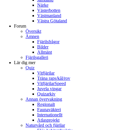
Närke
Västerbotten
Västmanland
Västra Götaland
Forum
Översikt
Ämnen
Fjärilsfrågor
Bilder
Allmänt
Fjärilsgalleri
Lär dig mer
Quiz
Vitfjärilar
Träna raps/kål/rov
VitfjärilarSpeed
Juvela vingar
Quizarkiv
Annan övervakning
Regionalt
Faunaväkteri
Internationellt
Atlasprojekt
Naturvård och fjärilar