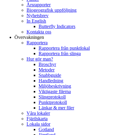
Årsrapporter
Biogeografisk uppföljning
Nyhetsbrev
In English
Butterfly Indicators
Kontakta oss
Övervakningen
Rapportera
Rapportera från punktlokal
Rapportera från slinga
Hur gör man?
Broschyr
Metoder
Snabbguide
Handledning
Miljöbeskrivning
Viktigaste filerna
Slingprotokoll
Punktprotokoll
Länkar & mer filer
Våra lokaler
Fjärilskarta
Lokala sidor
Gotland
Jämtland