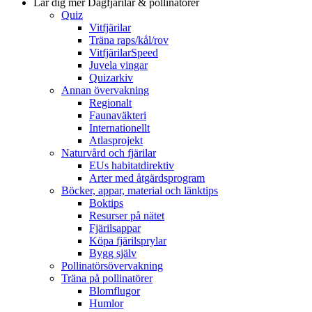
Lär dig mer
Dagfjärilar & pollinatörer
Quiz
Vitfjärilar
Träna raps/kål/rov
VitfjärilarSpeed
Juvela vingar
Quizarkiv
Annan övervakning
Regionalt
Faunaväkteri
Internationellt
Atlasprojekt
Naturvård och fjärilar
EUs habitatdirektiv
Arter med åtgärdsprogram
Böcker, appar, material och länktips
Boktips
Resurser på nätet
Fjärilsappar
Köpa fjärilsprylar
Bygg själv
Pollinatörsövervakning
Träna på pollinatörer
Blomflugor
Humlor