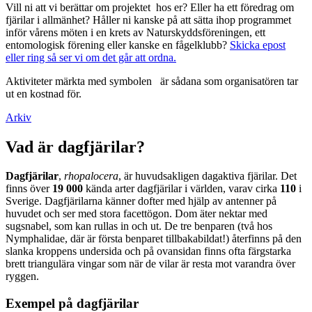
Vill ni att vi berättar om projektet hos er? Eller ha ett föredrag om
fjärilar i allmänhet? Håller ni kanske på att sätta ihop programmet
inför vårens möten i en krets av Naturskyddsföreningen, ett
entomologisk förening eller kanske en fågelklubb?
Skicka epost
eller ring så ser vi om det går att ordna.
Aktiviteter märkta med symbolen
är sådana som organisatören tar
ut en kostnad för.
Arkiv
Vad är dagfjärilar?
Dagfjärilar
,
rhopalocera
, är huvudsakligen dagaktiva fjärilar. Det
finns över
19 000
kända arter dagfjärilar i världen, varav cirka
110
i
Sverige. Dagfjärilarna känner dofter med hjälp av antenner på
huvudet och ser med stora facettögon. Dom äter nektar med
sugsnabel, som kan rullas in och ut. De tre benparen (två hos
Nymphalidae, där är första benparet tillbakabildat!) återfinns på den
slanka kroppens undersida och på ovansidan finns ofta färgstarka
brett triangulära vingar som när de vilar är resta mot varandra över
ryggen.
Exempel på dagfjärilar