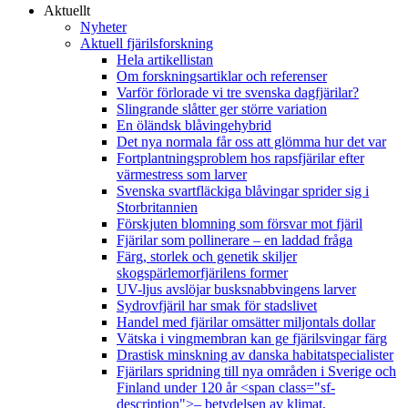
Aktuellt
Nyheter
Aktuell fjärilsforskning
Hela artikellistan
Om forskningsartiklar och referenser
Varför förlorade vi tre svenska dagfjärilar?
Slingrande slåtter ger större variation
En öländsk blåvingehybrid
Det nya normala får oss att glömma hur det var
Fortplantningsproblem hos rapsfjärilar efter
värmestress som larver
Svenska svartfläckiga blåvingar sprider sig i
Storbritannien
Förskjuten blomning som försvar mot fjäril
Fjärilar som pollinerare – en laddad fråga
Färg, storlek och genetik skiljer
skogspärlemorfjärilens former
UV-ljus avslöjar busksnabbvingens larver
Sydrovfjäril har smak för stadslivet
Handel med fjärilar omsätter miljontals dollar
Vätska i vingmembran kan ge fjärilsvingar färg
Drastisk minskning av danska habitatspecialister
Fjärilars spridning till nya områden i Sverige och
Finland under 120 år <span class="sf-
description">– betydelsen av klimat,