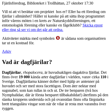
Fjärilsföredrag, Biblioteket i Trollhättan, 27 oktober 17:30
Vill ni att vi berättar om projektet hos er? Eller ha ett föredrag om
fjärilar i allmänhet? Håller ni kanske på att sätta ihop programmet
inför vårens möten i en krets av Naturskyddsföreningen, ett
entomologisk förening eller kanske en fågelklubb?
Skicka epost
eller ring så ser vi om det går att ordna.
Aktiviteter märkta med symbolen
är sådana som organisatören
tar ut en kostnad för.
Arkiv
Vad är dagfjärilar?
Dagfjärilar
,
rhopalocera
, är huvudsakligen dagaktiva fjärilar. Det
finns över
19 000
kända arter dagfjärilar i världen, varav cirka
110
i
Sverige. Dagfjärilarna känner dofter med hjälp av antenner på
huvudet och ser med stora facettögon. Dom äter nektar med
sugsnabel, som kan rullas in och ut. De tre benparen (två hos
Nymphalidae, där är första benparet tillbakabildat!) återfinns på den
slanka kroppens undersida och på ovansidan finns ofta färgstarka
brett triangulära vingar som när de vilar är resta mot varandra över
ryggen.