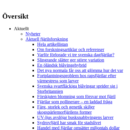
Översikt
Aktuellt
Nyheter
Aktuell fjärilsforskning
Hela artikellistan
Om forskningsartiklar och referenser
Varför förlorade vi tre svenska dagfjärilar?
Slingrande slåtter ger större variation
En öländsk blåvingehybrid
Det nya normala får oss att glömma hur det var
Fortplantningsproblem hos rapsfjärilar efter
värmestress som larver
Svenska svartfläckiga blåvingar sprider sig i
Storbritannien
Förskjuten blomning som försvar mot fjäril
Fjärilar som pollinerare – en laddad fråga
Färg, storlek och genetik skiljer
skogspärlemorfjärilens former
UV-ljus avslöjar busksnabbvingens larver
Sydrovfjäril har smak för stadslivet
Handel med fjärilar omsätter miljontals dollar