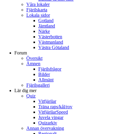
Våra lokaler
Fjärilskarta
Lokala sidor
Gotland
Jämtland
Närke
Västerbotten
Västmanland
Västra Götaland
Forum
Översikt
Ämnen
Fjärilsfrågor
Bilder
Allmänt
Fjärilsgalleri
Lär dig mer
Quiz
Vitfjärilar
Träna raps/kål/rov
VitfjärilarSpeed
Juvela vingar
Quizarkiv
Annan övervakning
Regionalt