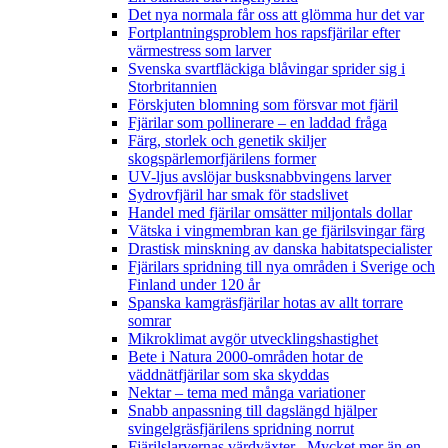
Det nya normala får oss att glömma hur det var
Fortplantningsproblem hos rapsfjärilar efter
värmestress som larver
Svenska svartfläckiga blåvingar sprider sig i
Storbritannien
Förskjuten blomning som försvar mot fjäril
Fjärilar som pollinerare – en laddad fråga
Färg, storlek och genetik skiljer
skogspärlemorfjärilens former
UV-ljus avslöjar busksnabbvingens larver
Sydrovfjäril har smak för stadslivet
Handel med fjärilar omsätter miljontals dollar
Vätska i vingmembran kan ge fjärilsvingar färg
Drastisk minskning av danska habitatspecialister
Fjärilars spridning till nya områden i Sverige och
Finland under 120 år
Spanska kamgräsfjärilar hotas av allt torrare
somrar
Mikroklimat avgör utvecklingshastighet
Bete i Natura 2000-områden hotar de
väddnätfjärilar som ska skyddas
Nektar – tema med många variationer
Snabb anpassning till dagslängd hjälper
svingelgräsfjärilens spridning norrut
Fjärilslarvernas värdväxter– Mycket mer än en