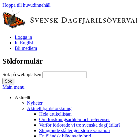
Hoppa till huvudinnehåll
Logga in
In English
Bli medlem
Sökformulär
Sök på webbplatsen
Main menu
Aktuellt
Nyheter
Aktuell fjärilsforskning
Hela artikellistan
Om forskningsartiklar och referenser
Varför förlorade vi tre svenska dagfjärilar?
Slingrande slåtter ger större variation
En öländsk blåvingehybrid