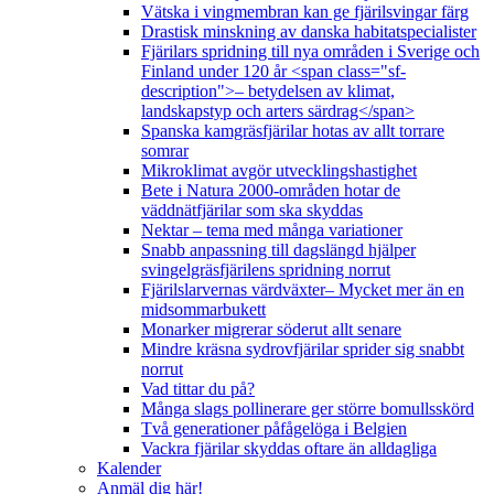
Vätska i vingmembran kan ge fjärilsvingar färg
Drastisk minskning av danska habitatspecialister
Fjärilars spridning till nya områden i Sverige och
Finland under 120 år <span class="sf-
description">– betydelsen av klimat,
landskapstyp och arters särdrag</span>
Spanska kamgräsfjärilar hotas av allt torrare
somrar
Mikroklimat avgör utvecklingshastighet
Bete i Natura 2000-områden hotar de
väddnätfjärilar som ska skyddas
Nektar – tema med många variationer
Snabb anpassning till dagslängd hjälper
svingelgräsfjärilens spridning norrut
Fjärilslarvernas värdväxter– Mycket mer än en
midsommarbukett
Monarker migrerar söderut allt senare
Mindre kräsna sydrovfjärilar sprider sig snabbt
norrut
Vad tittar du på?
Många slags pollinerare ger större bomullsskörd
Två generationer påfågelöga i Belgien
Vackra fjärilar skyddas oftare än alldagliga
Kalender
Anmäl dig här!