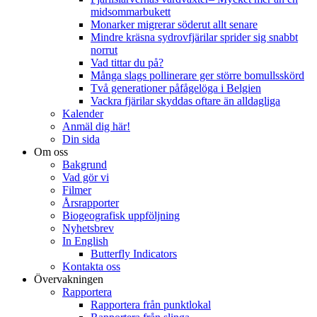
midsommarbukett
Monarker migrerar söderut allt senare
Mindre kräsna sydrovfjärilar sprider sig snabbt
norrut
Vad tittar du på?
Många slags pollinerare ger större bomullsskörd
Två generationer påfågelöga i Belgien
Vackra fjärilar skyddas oftare än alldagliga
Kalender
Anmäl dig här!
Din sida
Om oss
Bakgrund
Vad gör vi
Filmer
Årsrapporter
Biogeografisk uppföljning
Nyhetsbrev
In English
Butterfly Indicators
Kontakta oss
Övervakningen
Rapportera
Rapportera från punktlokal