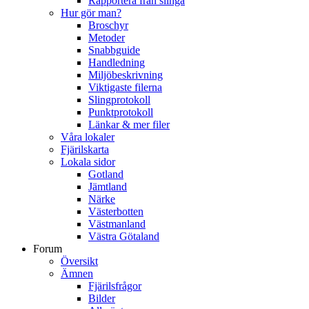
Rapportera från slinga
Hur gör man?
Broschyr
Metoder
Snabbguide
Handledning
Miljöbeskrivning
Viktigaste filerna
Slingprotokoll
Punktprotokoll
Länkar & mer filer
Våra lokaler
Fjärilskarta
Lokala sidor
Gotland
Jämtland
Närke
Västerbotten
Västmanland
Västra Götaland
Forum
Översikt
Ämnen
Fjärilsfrågor
Bilder