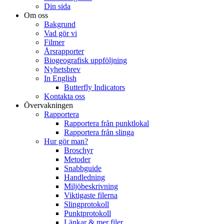
Din sida
Om oss
Bakgrund
Vad gör vi
Filmer
Årsrapporter
Biogeografisk uppföljning
Nyhetsbrev
In English
Butterfly Indicators
Kontakta oss
Övervakningen
Rapportera
Rapportera från punktlokal
Rapportera från slinga
Hur gör man?
Broschyr
Metoder
Snabbguide
Handledning
Miljöbeskrivning
Viktigaste filerna
Slingprotokoll
Punktprotokoll
Länkar & mer filer