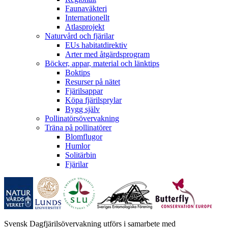
Faunaväkteri
Internationellt
Atlasprojekt
Naturvård och fjärilar
EUs habitatdirektiv
Arter med åtgärdsprogram
Böcker, appar, material och länktips
Boktips
Resurser på nätet
Fjärilsappar
Köpa fjärilsprylar
Bygg själv
Pollinatörsövervakning
Träna på pollinatörer
Blomflugor
Humlor
Solitärbin
Fjärilar
Svensk Dagfjärilsövervakning utförs i samarbete med