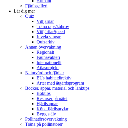
Allmänt
Fjärilsgalleri
Lär dig mer
Quiz
Vitfjärilar
Träna raps/kål/rov
VitfjärilarSpeed
Juvela vingar
Quizarkiv
Annan övervakning
Regionalt
Faunaväkteri
Internationellt
Atlasprojekt
Naturvård och fjärilar
EUs habitatdirektiv
Arter med åtgärdsprogram
Böcker, appar, material och länktips
Boktips
Resurser på nätet
Fjärilsappar
Köpa fjärilsprylar
Bygg själv
Pollinatörsövervakning
Träna på pollinatörer