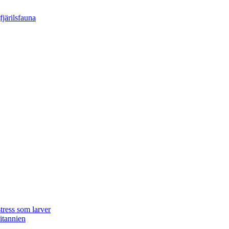
tress som larver
ritannien