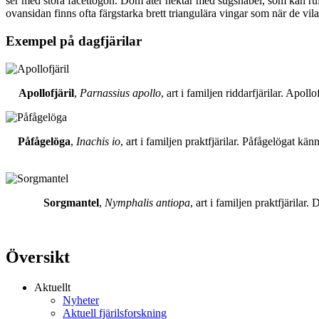
ser med stora facettögon. Dom äter nektar med sugsnabel, som kan rull
ovansidan finns ofta färgstarka brett triangulära vingar som när de vil
Exempel på dagfjärilar
Apollofjäril
,
Parnassius apollo
, art i familjen riddarfjärilar. Apol
Påfågelöga
,
Inachis io
, art i familjen praktfjärilar. Påfågelögat 
Sorgmantel
,
Nymphalis antiopa
, art i familjen praktfjärila
Översikt
Aktuellt
Nyheter
Aktuell fjärilsforskning