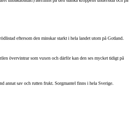
ret tillbakabildat!) återfinns på den slanka kroppens undersida och på
är rödlistad eftersom den minskar starkt i hela landet utom på Gotland.
ärilen övervintrar som vuxen och därför kan den ses mycket tidigt på
nd annat sav och rutten frukt. Sorgmantel finns i hela Sverige.