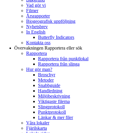
Vad gör vi
Filmer
Årsrapporter
Biogeografisk uppföljning
Nyhetsbrev
In English
Butterfly Indicators
Kontakta oss
Övervakningen
Rapportera eller sök
Rapportera
Rapportera från punktlokal
Rapportera från slinga
Hur gör man?
Broschyr
Metoder
Snabbguide
Handledning
Miljöbeskrivning
Viktigaste filerna
Slingprotokoll
Punktprotokoll
Länkar & mer filer
Våra lokaler
Fjärilskarta