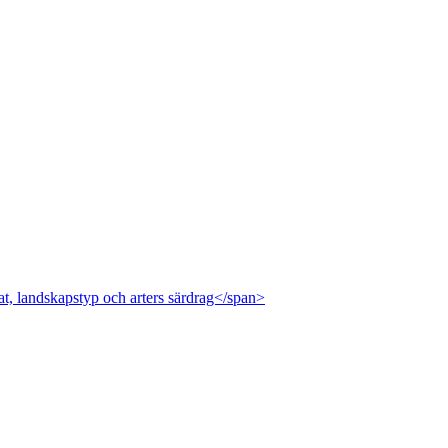
at, landskapstyp och arters särdrag</span>