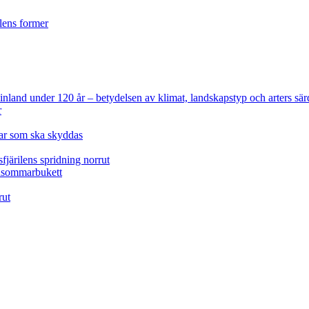
ilens former
 Finland under 120 år
– betydelsen av klimat, landskapstyp och arters sär
r
lar som ska skyddas
fjärilens spridning norrut
idsommarbukett
rut