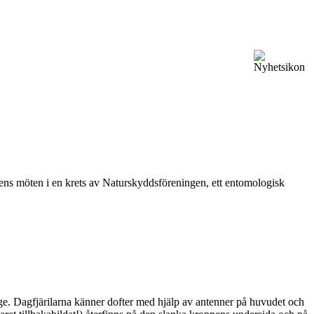
vårens möten i en krets av Naturskyddsföreningen, ett entomologisk
ge. Dagfjärilarna känner dofter med hjälp av antenner på huvudet och