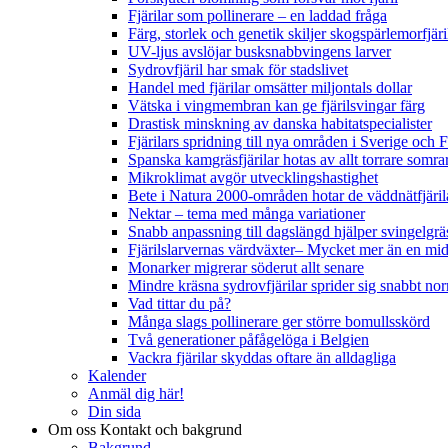
Fjärilar som pollinerare – en laddad fråga
Färg, storlek och genetik skiljer skogspärlemorfjär
UV-ljus avslöjar busksnabbvingens larver
Sydrovfjäril har smak för stadslivet
Handel med fjärilar omsätter miljontals dollar
Vätska i vingmembran kan ge fjärilsvingar färg
Drastisk minskning av danska habitatspecialister
Fjärilars spridning till nya områden i Sverige och
Spanska kamgräsfjärilar hotas av allt torrare somra
Mikroklimat avgör utvecklingshastighet
Bete i Natura 2000-områden hotar de väddnätfjäri
Nektar – tema med många variationer
Snabb anpassning till dagslängd hjälper svingelgräs
Fjärilslarvernas värdväxter– Mycket mer än en m
Monarker migrerar söderut allt senare
Mindre kräsna sydrovfjärilar sprider sig snabbt nor
Vad tittar du på?
Många slags pollinerare ger större bomullsskörd
Två generationer påfågelöga i Belgien
Vackra fjärilar skyddas oftare än alldagliga
Kalender
Anmäl dig här!
Din sida
Om oss
Kontakt och bakgrund
Bakgrund