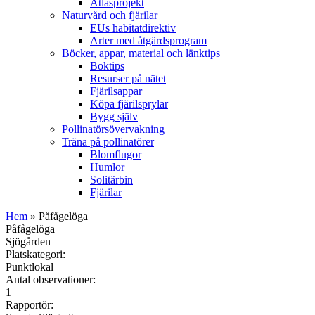
Atlasprojekt
Naturvård och fjärilar
EUs habitatdirektiv
Arter med åtgärdsprogram
Böcker, appar, material och länktips
Boktips
Resurser på nätet
Fjärilsappar
Köpa fjärilsprylar
Bygg själv
Pollinatörsövervakning
Träna på pollinatörer
Blomflugor
Humlor
Solitärbin
Fjärilar
Hem
» Påfågelöga
Påfågelöga
Sjögården
Platskategori:
Punktlokal
Antal observationer:
1
Rapportör: