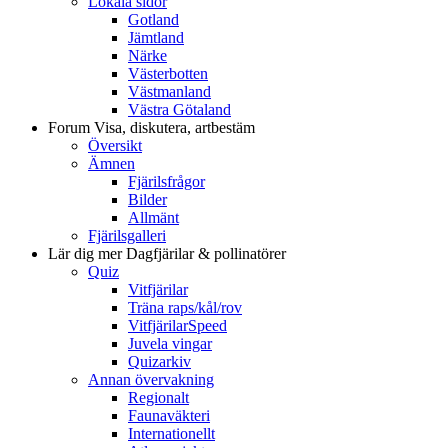
Lokala sidor
Gotland
Jämtland
Närke
Västerbotten
Västmanland
Västra Götaland
Forum
Visa, diskutera, artbestäm
Översikt
Ämnen
Fjärilsfrågor
Bilder
Allmänt
Fjärilsgalleri
Lär dig mer
Dagfjärilar & pollinatörer
Quiz
Vitfjärilar
Träna raps/kål/rov
VitfjärilarSpeed
Juvela vingar
Quizarkiv
Annan övervakning
Regionalt
Faunaväkteri
Internationellt