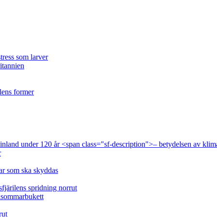
tress som larver
ritannien
ilens former
 Finland under 120 år <span class="sf-description">– betydelsen av klim
r
lar som ska skyddas
fjärilens spridning norrut
idsommarbukett
rut