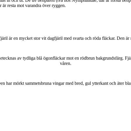
as in och ut. De tre benparen (två hos Nymphalidae, där är första benpa
ar är resta mot varandra över ryggen.
lofjäril är en mycket stor vit dagfjäril med svarta och röda fläckar. Den 
kännetecknas av tydliga blå ögonfläckar mot en rödbrun bakgrundsfärg. Fj
våren.
r. Den har mörkt sammetsbruna vingar med bred, gul ytterkant och äter bla