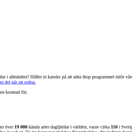
järilar i allmänhet? Håller ni kanske på att sätta ihop programmet inför 
om det går att ordna.
en kostnad för.
nns över
19 000
kända arter dagfjärilar i världen, varav cirka
110
i Sveri