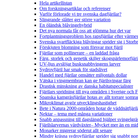
Hela artikellistan
Om forskningsartiklar och referenser
Varför förlorade vi tre svenska dagfjärilar?
Slingrande slåtter ger större variation
En öländsk blåvingehybrid
Det nya normala får oss att glömma hur det var
Fortplantningsproblem hos rapsfjärilar efter värmes
Svenska svartfläckiga blåvingar sprider sig i Storb
Förskjuten blomning som försvar mot fjäril
Fjärilar som pollinerare – en laddad fråga
Färg, storlek och genetik skiljer skogspärlemorfjär
UV-ljus avslöjar busksnabbvingens larver
Sydrovfjäril har smak för stadslivet
Handel med fjärilar omsätter miljontals dollar
Vätska i vingmembran kan ge fjärilsvingar färg
Drastisk minskning av danska habitatspecialister
Fjärilars spridning till nya områden i Sverige och
Spanska kamgräsfjärilar hotas av allt torrare somra
Mikroklimat avgör utvecklingshastighet
Bete i Natura 2000-områden hotar de väddnätfjäri
Nektar – tema med många variationer
Snabb anpassning till dagslängd hjälper svingelgräs
Fjärilslarvernas värdväxter– Mycket mer än en m
Monarker migrerar söderut allt senare
Mindre kräsna sydrovfjärilar sprider sig snabbt nor