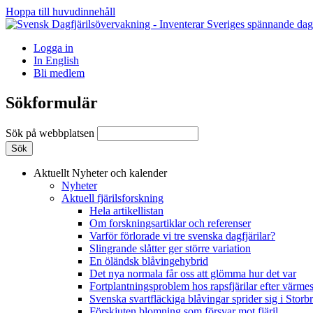
Hoppa till huvudinnehåll
Logga in
In English
Bli medlem
Sökformulär
Sök på webbplatsen
Aktuellt
Nyheter och kalender
Nyheter
Aktuell fjärilsforskning
Hela artikellistan
Om forskningsartiklar och referenser
Varför förlorade vi tre svenska dagfjärilar?
Slingrande slåtter ger större variation
En öländsk blåvingehybrid
Det nya normala får oss att glömma hur det var
Fortplantningsproblem hos rapsfjärilar efter värmes
Svenska svartfläckiga blåvingar sprider sig i Storb
Förskjuten blomning som försvar mot fjäril