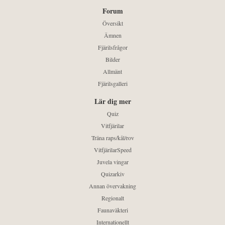
Forum
Översikt
Ämnen
Fjärilsfrågor
Bilder
Allmänt
Fjärilsgalleri
Lär dig mer
Quiz
Vitfjärilar
Träna raps/kål/rov
VitfjärilarSpeed
Juvela vingar
Quizarkiv
Annan övervakning
Regionalt
Faunaväkteri
Internationellt