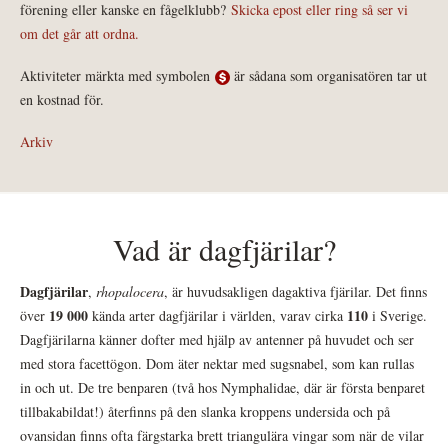
förening eller kanske en fågelklubb?
Skicka epost eller ring så ser vi
om det går att ordna.
Aktiviteter märkta med symbolen
är sådana som organisatören tar ut
en kostnad för.
Arkiv
Vad är dagfjärilar?
Dagfjärilar
,
rhopalocera
, är huvudsakligen dagaktiva fjärilar. Det finns
19 000
110
över
kända arter dagfjärilar i världen, varav cirka
i Sverige.
Dagfjärilarna känner dofter med hjälp av antenner på huvudet och ser
med stora facettögon. Dom äter nektar med sugsnabel, som kan rullas
in och ut. De tre benparen (två hos Nymphalidae, där är första benparet
tillbakabildat!) återfinns på den slanka kroppens undersida och på
ovansidan finns ofta färgstarka brett triangulära vingar som när de vilar