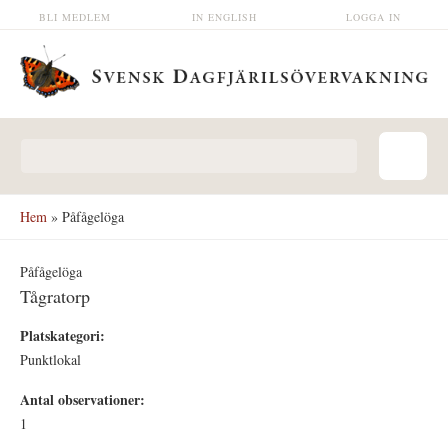
Hoppa till huvudinnehåll
BLI MEDLEM
IN ENGLISH
LOGGA IN
Sökformulär
Hem
» Påfågelöga
Påfågelöga
Tågratorp
Platskategori:
Punktlokal
Antal observationer:
1