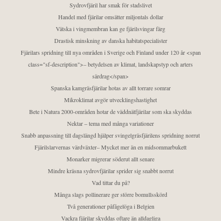
Sydrovfjäril har smak för stadslivet
Handel med fjärilar omsätter miljontals dollar
Vätska i vingmembran kan ge fjärilsvingar färg
Drastisk minskning av danska habitatspecialister
Fjärilars spridning till nya områden i Sverige och Finland under 120 år <span
class="sf-description">– betydelsen av klimat, landskapstyp och arters
särdrag</span>
Spanska kamgräsfjärilar hotas av allt torrare somrar
Mikroklimat avgör utvecklingshastighet
Bete i Natura 2000-områden hotar de väddnätfjärilar som ska skyddas
Nektar – tema med många variationer
Snabb anpassning till dagslängd hjälper svingelgräsfjärilens spridning norrut
Fjärilslarvernas värdväxter– Mycket mer än en midsommarbukett
Monarker migrerar söderut allt senare
Mindre kräsna sydrovfjärilar sprider sig snabbt norrut
Vad tittar du på?
Många slags pollinerare ger större bomullsskörd
Två generationer påfågelöga i Belgien
Vackra fjärilar skyddas oftare än alldagliga