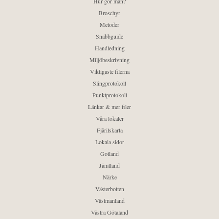
Hur gör man?
Broschyr
Metoder
Snabbguide
Handledning
Miljöbeskrivning
Viktigaste filerna
Slingprotokoll
Punktprotokoll
Länkar & mer filer
Våra lokaler
Fjärilskarta
Lokala sidor
Gotland
Jämtland
Närke
Västerbotten
Västmanland
Västra Götaland