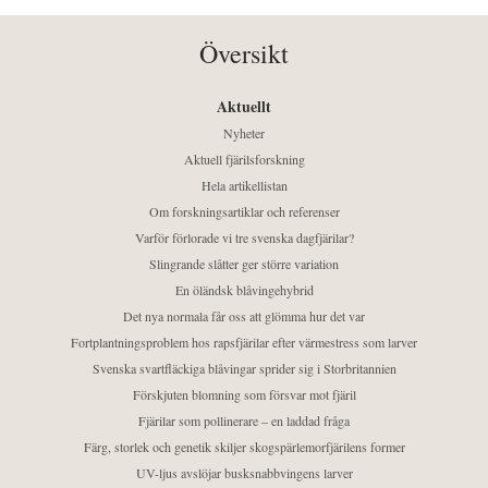
Översikt
Aktuellt
Nyheter
Aktuell fjärilsforskning
Hela artikellistan
Om forskningsartiklar och referenser
Varför förlorade vi tre svenska dagfjärilar?
Slingrande slåtter ger större variation
En öländsk blåvingehybrid
Det nya normala får oss att glömma hur det var
Fortplantningsproblem hos rapsfjärilar efter värmestress som larver
Svenska svartfläckiga blåvingar sprider sig i Storbritannien
Förskjuten blomning som försvar mot fjäril
Fjärilar som pollinerare – en laddad fråga
Färg, storlek och genetik skiljer skogspärlemorfjärilens former
UV-ljus avslöjar busksnabbvingens larver