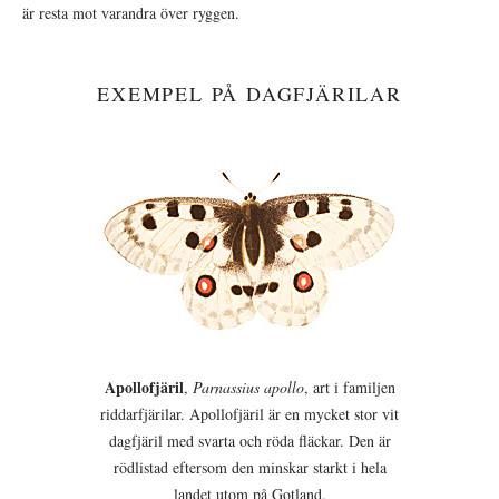
är resta mot varandra över ryggen.
EXEMPEL PÅ DAGFJÄRILAR
Apollofjäril
,
Parnassius apollo
, art i familjen
riddarfjärilar. Apollofjäril är en mycket stor vit
dagfjäril med svarta och röda fläckar. Den är
rödlistad eftersom den minskar starkt i hela
landet utom på Gotland.