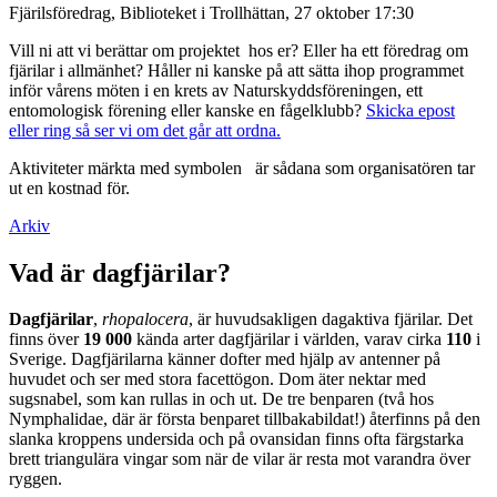
Fjärilsföredrag, Biblioteket i Trollhättan, 27 oktober 17:30
Vill ni att vi berättar om projektet hos er? Eller ha ett föredrag om
fjärilar i allmänhet? Håller ni kanske på att sätta ihop programmet
inför vårens möten i en krets av Naturskyddsföreningen, ett
entomologisk förening eller kanske en fågelklubb?
Skicka epost
eller ring så ser vi om det går att ordna.
Aktiviteter märkta med symbolen
är sådana som organisatören tar
ut en kostnad för.
Arkiv
Vad är dagfjärilar?
Dagfjärilar
,
rhopalocera
, är huvudsakligen dagaktiva fjärilar. Det
finns över
19 000
kända arter dagfjärilar i världen, varav cirka
110
i
Sverige. Dagfjärilarna känner dofter med hjälp av antenner på
huvudet och ser med stora facettögon. Dom äter nektar med
sugsnabel, som kan rullas in och ut. De tre benparen (två hos
Nymphalidae, där är första benparet tillbakabildat!) återfinns på den
slanka kroppens undersida och på ovansidan finns ofta färgstarka
brett triangulära vingar som när de vilar är resta mot varandra över
ryggen.