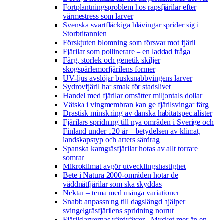
Fortplantningsproblem hos rapsfjärilar efter
värmestress som larver
Svenska svartfläckiga blåvingar sprider sig i
Storbritannien
Förskjuten blomning som försvar mot fjäril
Fjärilar som pollinerare – en laddad fråga
Färg, storlek och genetik skiljer
skogspärlemorfjärilens former
UV-ljus avslöjar busksnabbvingens larver
Sydrovfjäril har smak för stadslivet
Handel med fjärilar omsätter miljontals dollar
Vätska i vingmembran kan ge fjärilsvingar färg
Drastisk minskning av danska habitatspecialister
Fjärilars spridning till nya områden i Sverige och
Finland under 120 år
– betydelsen av klimat,
landskapstyp och arters särdrag
Spanska kamgräsfjärilar hotas av allt torrare
somrar
Mikroklimat avgör utvecklingshastighet
Bete i Natura 2000-områden hotar de
väddnätfjärilar som ska skyddas
Nektar – tema med många variationer
Snabb anpassning till dagslängd hjälper
svingelgräsfjärilens spridning norrut
Fjärilslarvernas värdväxter– Mycket mer än en