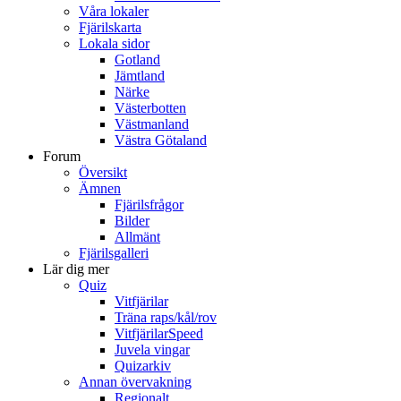
Våra lokaler
Fjärilskarta
Lokala sidor
Gotland
Jämtland
Närke
Västerbotten
Västmanland
Västra Götaland
Forum
Översikt
Ämnen
Fjärilsfrågor
Bilder
Allmänt
Fjärilsgalleri
Lär dig mer
Quiz
Vitfjärilar
Träna raps/kål/rov
VitfjärilarSpeed
Juvela vingar
Quizarkiv
Annan övervakning
Regionalt