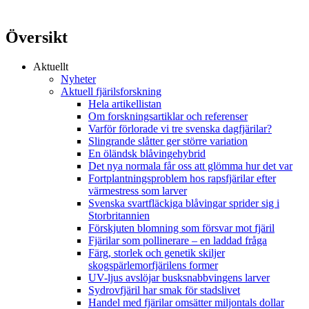
Översikt
Aktuellt
Nyheter
Aktuell fjärilsforskning
Hela artikellistan
Om forskningsartiklar och referenser
Varför förlorade vi tre svenska dagfjärilar?
Slingrande slåtter ger större variation
En öländsk blåvingehybrid
Det nya normala får oss att glömma hur det var
Fortplantningsproblem hos rapsfjärilar efter
värmestress som larver
Svenska svartfläckiga blåvingar sprider sig i
Storbritannien
Förskjuten blomning som försvar mot fjäril
Fjärilar som pollinerare – en laddad fråga
Färg, storlek och genetik skiljer
skogspärlemorfjärilens former
UV-ljus avslöjar busksnabbvingens larver
Sydrovfjäril har smak för stadslivet
Handel med fjärilar omsätter miljontals dollar