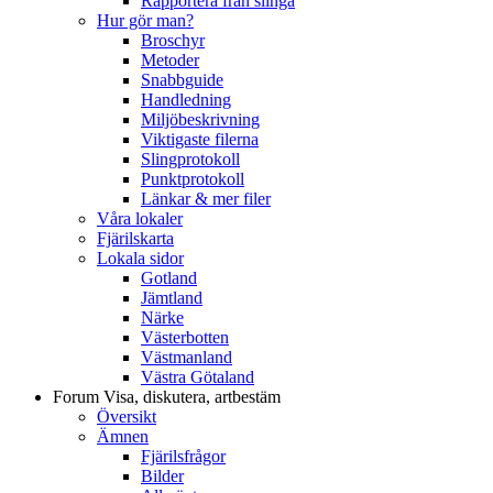
Rapportera från slinga
Hur gör man?
Broschyr
Metoder
Snabbguide
Handledning
Miljöbeskrivning
Viktigaste filerna
Slingprotokoll
Punktprotokoll
Länkar & mer filer
Våra lokaler
Fjärilskarta
Lokala sidor
Gotland
Jämtland
Närke
Västerbotten
Västmanland
Västra Götaland
Forum
Visa, diskutera, artbestäm
Översikt
Ämnen
Fjärilsfrågor
Bilder