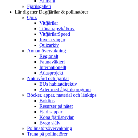
Allmänt
Fjärilsgalleri
Lär dig mer
Dagfjärilar & pollinatörer
Quiz
Vitfjärilar
Träna raps/kål/rov
VitfjärilarSpeed
Juvela vingar
Quizarkiv
Annan övervakning
Regionalt
Faunaväkteri
Internationellt
Atlasprojekt
Naturvård och fjärilar
EUs habitatdirektiv
Arter med åtgärdsprogram
Böcker, appar, material och länktips
Boktips
Resurser på nätet
Fjärilsappar
Köpa fjärilsprylar
Bygg själv
Pollinatörsövervakning
Träna på pollinatörer