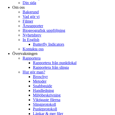
Din sida
Om oss
Bakgrund
Vad gör vi
Filmer
Årsrapporter
Biogeografisk uppföljning
Nyhetsbrev
In English
Butterfly Indicators
Kontakta oss
Övervakningen
Rapportera
Rapportera från punktlokal
Rapportera från slinga
Hur gör man?
Broschyr
Metoder
Snabbguide
Handledning
Miljöbeskrivning
Viktigaste filerna
Slingprotokoll
Punktprotokoll
Länkar & mer filer