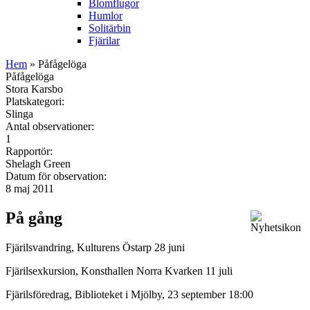
Blomflugor
Humlor
Solitärbin
Fjärilar
Hem
» Påfågelöga
Påfågelöga
Stora Karsbo
Platskategori:
Slinga
Antal observationer:
1
Rapportör:
Shelagh Green
Datum för observation:
8 maj 2011
På gång
Fjärilsvandring, Kulturens Östarp 28 juni
Fjärilsexkursion, Konsthallen Norra Kvarken 11 juli
Fjärilsföredrag, Biblioteket i Mjölby, 23 september 18:00