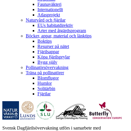
Faunaväkteri
Internationellt
Atlasprojekt
Naturvård och fjärilar
EUs habitatdirektiv
Arter med åtgärdsprogram
Böcker, appar, material och länktips
Boktips
Resurser på nätet
Fjärilsappar
Köpa fjärilsprylar
Bygg själv
Pollinatörsövervakning
Träna på pollinatörer
Blomflugor
Humlor
Solitärbin
Fjärilar
Svensk Dagfjärilsövervakning utförs i samarbete med