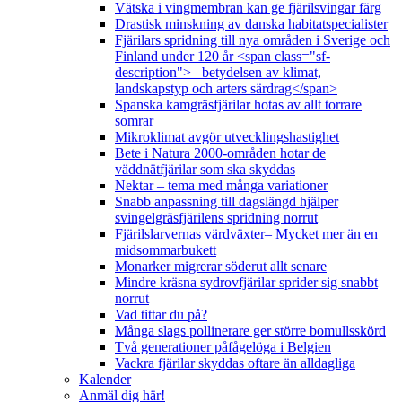
Vätska i vingmembran kan ge fjärilsvingar färg
Drastisk minskning av danska habitatspecialister
Fjärilars spridning till nya områden i Sverige och
Finland under 120 år <span class="sf-
description">– betydelsen av klimat,
landskapstyp och arters särdrag</span>
Spanska kamgräsfjärilar hotas av allt torrare
somrar
Mikroklimat avgör utvecklingshastighet
Bete i Natura 2000-områden hotar de
väddnätfjärilar som ska skyddas
Nektar – tema med många variationer
Snabb anpassning till dagslängd hjälper
svingelgräsfjärilens spridning norrut
Fjärilslarvernas värdväxter– Mycket mer än en
midsommarbukett
Monarker migrerar söderut allt senare
Mindre kräsna sydrovfjärilar sprider sig snabbt
norrut
Vad tittar du på?
Många slags pollinerare ger större bomullsskörd
Två generationer påfågelöga i Belgien
Vackra fjärilar skyddas oftare än alldagliga
Kalender
Anmäl dig här!