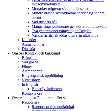
midsommarbukett
Monarker migrerar söderut allt senare
Mindre kräsna sydrovfjärilar sprider sig snabbt
norrut
Vad tittar du på?
Många slags pollinerare ger större bomullsskörd
Två generationer påfågelöga i Belgien
Vackra fjärilar skyddas oftare än alldagliga
Kalender
Anmäl dig här!
Din sida
Om oss
Kontakt och bakgrund
Bakgrund
Vad gör vi
Filmer
Årsrapporter
Biogeografisk uppföljning
Nyhetsbrev
In English
Butterfly Indicators
Kontakta oss
Övervakningen
Rapportera eller sök
Rapportera
Rapportera från punktlokal