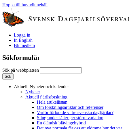
Hoppa till huvudinnehåll
Logga in
In English
Bli medlem
Sökformulär
Sök på webbplatsen
Aktuellt
Nyheter och kalender
Nyheter
Aktuell fjärilsforskning
Hela artikellistan
Om forskningsartiklar och referenser
Varför förlorade vi tre svenska dagfjärilar?
Slingrande slåtter ger större variation
En öländsk blåvingehybrid
Det nya normala får oss att glömma hur det var