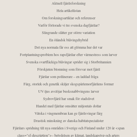
Aktuell fjärilsforskning
Hela artikellistan
Om forskningsartiklar och referenser
Varför förlorade vi tre svenska dagfjärilar?
Slingrande slåtter ger större variation
En öländsk blåvingehybrid
Det nya normala får oss att glömma hur det var
Fortplantningsproblem hos rapsfjärilar efter värmestress som larver
Svenska svartfläckiga blåvingar sprider sig i Storbritannien
Förskjuten blomning som försvar mot fjäril
Fjärilar som pollinerare – en laddad fråga
Färg, storlek och genetik skiljer skogspärlemorfjärilens former
UV-ljus avslöjar busksnabbvingens larver
Sydrovfjäril har smak för stadslivet
Handel med fjärilar omsätter miljontals dollar
Vätska i vingmembran kan ge fjärilsvingar färg
Drastisk minskning av danska habitatspecialister
Fjärilars spridning till nya områden i Sverige och Finland under 120 år <span
class="sf-description">– betydelsen av klimat, landskapstyp och arters