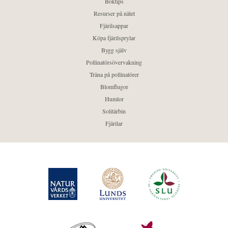
Boktips
Resurser på nätet
Fjärilsappar
Köpa fjärilsprylar
Bygg själv
Pollinatörsövervakning
Träna på pollinatörer
Blomflugor
Humlor
Solitärbin
Fjärilar