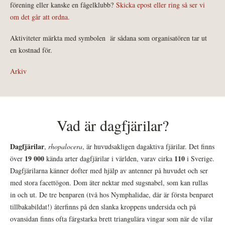
förening eller kanske en fågelklubb?
Skicka epost eller ring så ser vi
om det går att ordna.
Aktiviteter märkta med symbolen
är sådana som organisatören tar ut
en kostnad för.
Arkiv
Vad är dagfjärilar?
Dagfjärilar
,
rhopalocera
, är huvudsakligen dagaktiva fjärilar. Det finns
19 000
110
över
kända arter dagfjärilar i världen, varav cirka
i Sverige.
Dagfjärilarna känner dofter med hjälp av antenner på huvudet och ser
med stora facettögon. Dom äter nektar med sugsnabel, som kan rullas
in och ut. De tre benparen (två hos Nymphalidae, där är första benparet
tillbakabildat!) återfinns på den slanka kroppens undersida och på
ovansidan finns ofta färgstarka brett triangulära vingar som när de vilar