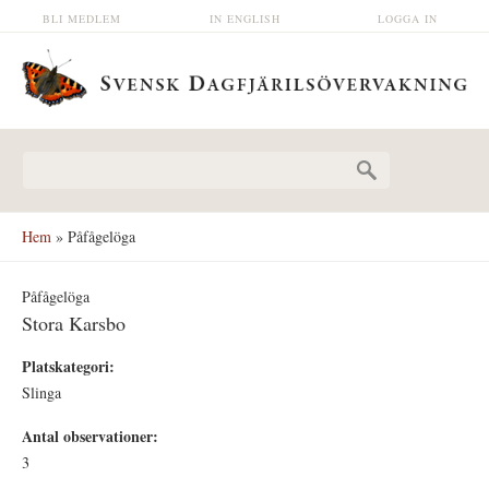
Hoppa till huvudinnehåll
BLI MEDLEM
IN ENGLISH
LOGGA IN
Sökformulär
Hem
» Påfågelöga
Påfågelöga
Stora Karsbo
Platskategori:
Slinga
Antal observationer:
3