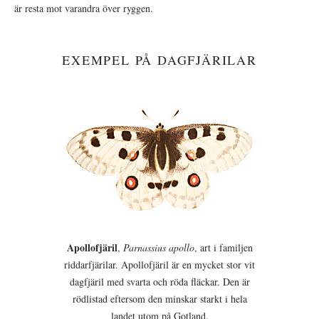
är resta mot varandra över ryggen.
EXEMPEL PÅ DAGFJÄRILAR
Apollofjäril
,
Parnassius apollo
, art i familjen
riddarfjärilar. Apollofjäril är en mycket stor vit
dagfjäril med svarta och röda fläckar. Den är
rödlistad eftersom den minskar starkt i hela
landet utom på Gotland.