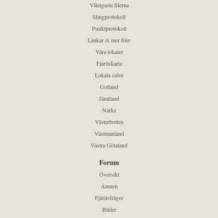
Viktigaste filerna
Slingprotokoll
Punktprotokoll
Länkar & mer filer
Våra lokaler
Fjärilskarta
Lokala sidor
Gotland
Jämtland
Närke
Västerbotten
Västmanland
Västra Götaland
Forum
Översikt
Ämnen
Fjärilsfrågor
Bilder