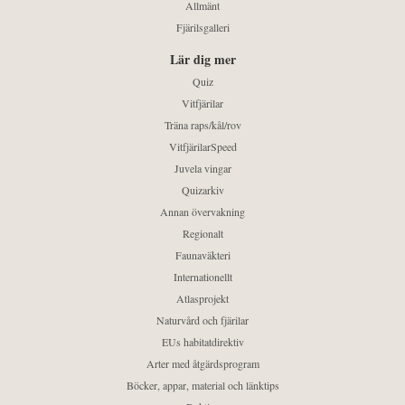
Allmänt
Fjärilsgalleri
Lär dig mer
Quiz
Vitfjärilar
Träna raps/kål/rov
VitfjärilarSpeed
Juvela vingar
Quizarkiv
Annan övervakning
Regionalt
Faunaväkteri
Internationellt
Atlasprojekt
Naturvård och fjärilar
EUs habitatdirektiv
Arter med åtgärdsprogram
Böcker, appar, material och länktips