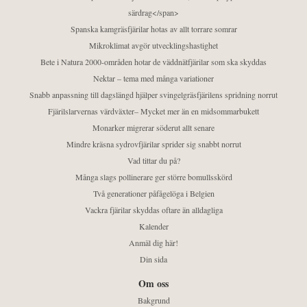
särdrag</span>
Spanska kamgräsfjärilar hotas av allt torrare somrar
Mikroklimat avgör utvecklingshastighet
Bete i Natura 2000-områden hotar de väddnätfjärilar som ska skyddas
Nektar – tema med många variationer
Snabb anpassning till dagslängd hjälper svingelgräsfjärilens spridning norrut
Fjärilslarvernas värdväxter– Mycket mer än en midsommarbukett
Monarker migrerar söderut allt senare
Mindre kräsna sydrovfjärilar sprider sig snabbt norrut
Vad tittar du på?
Många slags pollinerare ger större bomullsskörd
Två generationer påfågelöga i Belgien
Vackra fjärilar skyddas oftare än alldagliga
Kalender
Anmäl dig här!
Din sida
Om oss
Bakgrund