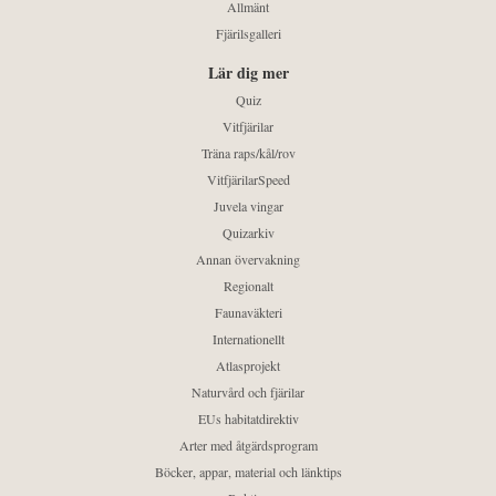
Allmänt
Fjärilsgalleri
Lär dig mer
Quiz
Vitfjärilar
Träna raps/kål/rov
VitfjärilarSpeed
Juvela vingar
Quizarkiv
Annan övervakning
Regionalt
Faunaväkteri
Internationellt
Atlasprojekt
Naturvård och fjärilar
EUs habitatdirektiv
Arter med åtgärdsprogram
Böcker, appar, material och länktips