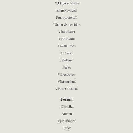
Viktigaste filerna
Slingprotokoll
Punktprotokoll
Länkar & mer filer
Våra lokaler
Fjärilskarta
Lokala sidor
Gotland
Jämtland
Närke
Västerbotten
Västmanland
Västra Götaland
Forum
Översikt
Ämnen
Fjärilsfrågor
Bilder