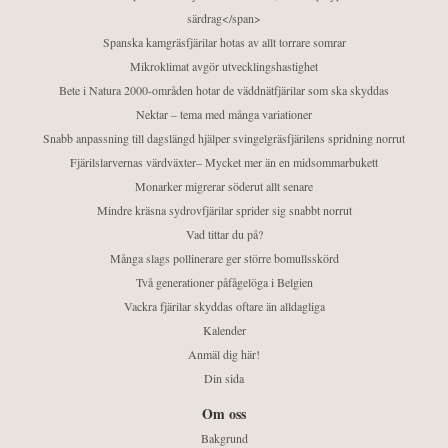
särdrag</span>
Spanska kamgräsfjärilar hotas av allt torrare somrar
Mikroklimat avgör utvecklingshastighet
Bete i Natura 2000-områden hotar de väddnätfjärilar som ska skyddas
Nektar – tema med många variationer
Snabb anpassning till dagslängd hjälper svingelgräsfjärilens spridning norrut
Fjärilslarvernas värdväxter– Mycket mer än en midsommarbukett
Monarker migrerar söderut allt senare
Mindre kräsna sydrovfjärilar sprider sig snabbt norrut
Vad tittar du på?
Många slags pollinerare ger större bomullsskörd
Två generationer påfågelöga i Belgien
Vackra fjärilar skyddas oftare än alldagliga
Kalender
Anmäl dig här!
Din sida
Om oss
Bakgrund