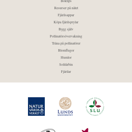
Boktips
Resurser på nätet
Fjärilsappar
Köpa fjärilsprylar
Bygg själv
Pollinatörsövervakning
Träna på pollinatörer
Blomflugor
Humlor
Solitärbin
Fjärilar