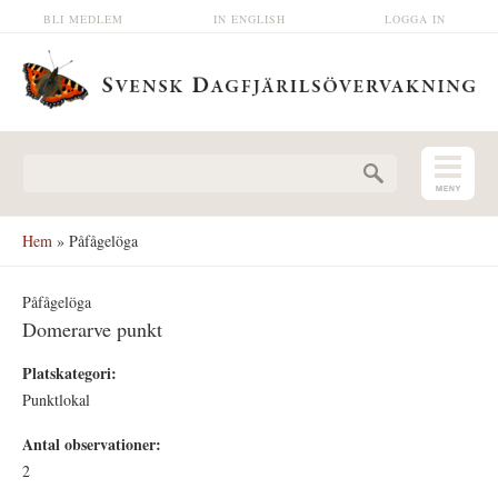
Hoppa till huvudinnehåll
BLI MEDLEM
IN ENGLISH
LOGGA IN
Sökformulär
Hem
» Påfågelöga
Påfågelöga
Domerarve punkt
Platskategori:
Punktlokal
Antal observationer:
2