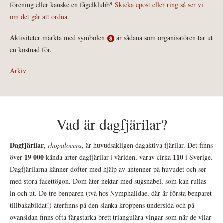
förening eller kanske en fågelklubb?
Skicka epost eller ring så ser vi
om det går att ordna.
Aktiviteter märkta med symbolen
är sådana som organisatören tar ut
en kostnad för.
Arkiv
Vad är dagfjärilar?
Dagfjärilar
,
rhopalocera
, är huvudsakligen dagaktiva fjärilar. Det finns
19 000
110
över
kända arter dagfjärilar i världen, varav cirka
i Sverige.
Dagfjärilarna känner dofter med hjälp av antenner på huvudet och ser
med stora facettögon. Dom äter nektar med sugsnabel, som kan rullas
in och ut. De tre benparen (två hos Nymphalidae, där är första benparet
tillbakabildat!) återfinns på den slanka kroppens undersida och på
ovansidan finns ofta färgstarka brett triangulära vingar som när de vilar