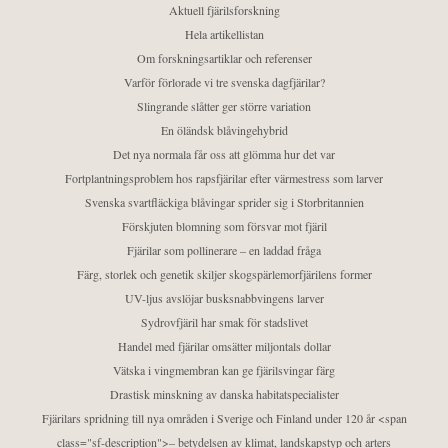
Aktuell fjärilsforskning
Hela artikellistan
Om forskningsartiklar och referenser
Varför förlorade vi tre svenska dagfjärilar?
Slingrande slåtter ger större variation
En öländsk blåvingehybrid
Det nya normala får oss att glömma hur det var
Fortplantningsproblem hos rapsfjärilar efter värmestress som larver
Svenska svartfläckiga blåvingar sprider sig i Storbritannien
Förskjuten blomning som försvar mot fjäril
Fjärilar som pollinerare – en laddad fråga
Färg, storlek och genetik skiljer skogspärlemorfjärilens former
UV-ljus avslöjar busksnabbvingens larver
Sydrovfjäril har smak för stadslivet
Handel med fjärilar omsätter miljontals dollar
Vätska i vingmembran kan ge fjärilsvingar färg
Drastisk minskning av danska habitatspecialister
Fjärilars spridning till nya områden i Sverige och Finland under 120 år <span
class="sf-description">– betydelsen av klimat, landskapstyp och arters