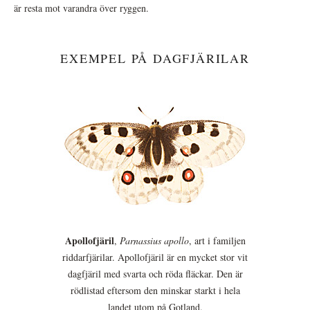
är resta mot varandra över ryggen.
EXEMPEL PÅ DAGFJÄRILAR
Apollofjäril
,
Parnassius apollo
, art i familjen
riddarfjärilar. Apollofjäril är en mycket stor vit
dagfjäril med svarta och röda fläckar. Den är
rödlistad eftersom den minskar starkt i hela
landet utom på Gotland.