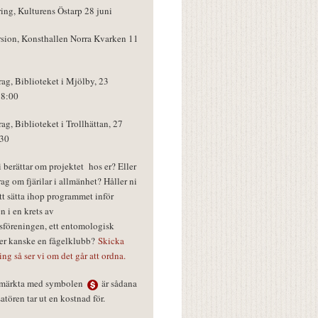
ring, Kulturens Östarp 28 juni
rsion, Konsthallen Norra Kvarken 11
rag, Biblioteket i Mjölby, 23
18:00
rag, Biblioteket i Trollhättan, 27
:30
vi berättar om projektet hos er? Eller
rag om fjärilar i allmänhet? Håller ni
tt sätta ihop programmet inför
n i en krets av
föreningen, ett entomologisk
ler kanske en fågelklubb?
Skicka
ring så ser vi om det går att ordna.
r märkta med symbolen
är sådana
tören tar ut en kostnad för.