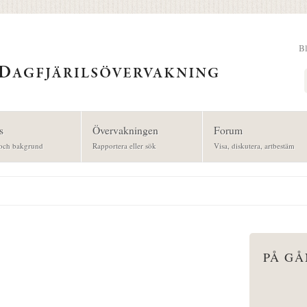
B
Sök
s
Övervakningen
Forum
och bakgrund
Rapportera eller sök
Visa, diskutera, artbestäm
PÅ G