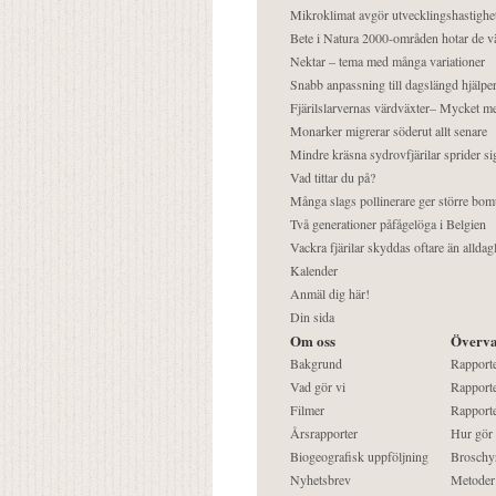
Mikroklimat avgör utvecklingshastighe
Bete i Natura 2000-områden hotar de v
Nektar – tema med många variationer
Snabb anpassning till dagslängd hjälper
Fjärilslarvernas värdväxter– Mycket 
Monarker migrerar söderut allt senare
Mindre kräsna sydrovfjärilar sprider si
Vad tittar du på?
Många slags pollinerare ger större bom
Två generationer påfågelöga i Belgien
Vackra fjärilar skyddas oftare än alldag
Kalender
Anmäl dig här!
Din sida
Om oss
Överva
Bakgrund
Rapport
Vad gör vi
Rapporte
Filmer
Rapporte
Årsrapporter
Hur gör
Biogeografisk uppföljning
Broschy
Nyhetsbrev
Metoder