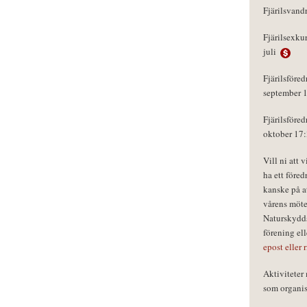
Fjärilsvand
Fjärilsexku
juli
Fjärilsföred
september 
Fjärilsföred
oktober 17
Vill ni att 
ha ett föred
kanske på a
vårens möte
Naturskydds
förening el
epost eller 
Aktivitete
som organisa