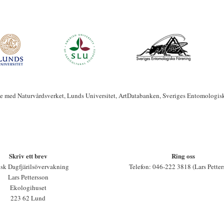
te med Naturvårdsverket, Lunds Universitet, ArtDatabanken, Sveriges Entomologis
Skriv ett brev
Ring oss
sk Dagfjärilsövervakning
Telefon: 046-222 3818 (Lars Petter
Lars Pettersson
Ekologihuset
223 62 Lund