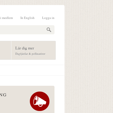
li medlem
In English
Logga in
formulär
Lär dig mer
Dagfjärilar & pollinatörer
ÅNG