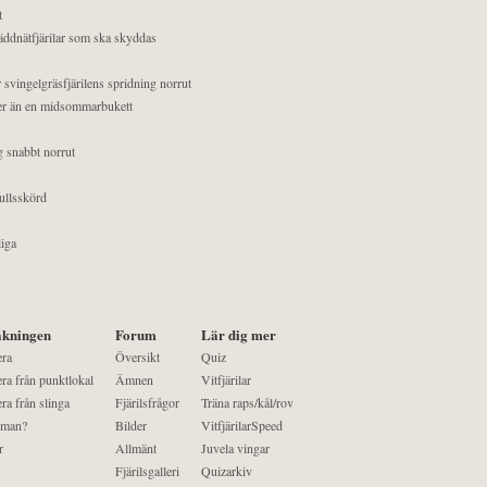
t
äddnätfjärilar som ska skyddas
 svingelgräsfjärilens spridning norrut
mer än en midsommarbukett
g snabbt norrut
ullsskörd
liga
kningen
Forum
Lär dig mer
era
Översikt
Quiz
ra från punktlokal
Ämnen
Vitfjärilar
ra från slinga
Fjärilsfrågor
Träna raps/kål/rov
 man?
Bilder
VitfjärilarSpeed
r
Allmänt
Juvela vingar
Fjärilsgalleri
Quizarkiv