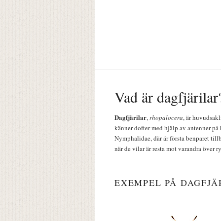
Vad är dagfjärilar
Dagfjärilar
,
rhopalocera
, är huvudsakl
känner dofter med hjälp av antenner på 
Nymphalidae, där är första benparet till
när de vilar är resta mot varandra över r
EXEMPEL PÅ DAGFJÄ