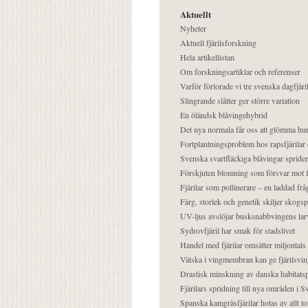
Aktuellt
Nyheter
Aktuell fjärilsforskning
Hela artikellistan
Om forskningsartiklar och referenser
Varför förlorade vi tre svenska dagfjäri
Slingrande slåtter ger större variation
En öländsk blåvingehybrid
Det nya normala får oss att glömma hur
Fortplantningsproblem hos rapsfjärilar 
Svenska svartfläckiga blåvingar sprider 
Förskjuten blomning som försvar mot fj
Fjärilar som pollinerare – en laddad frå
Färg, storlek och genetik skiljer skogs
UV-ljus avslöjar busksnabbvingens lar
Sydrovfjäril har smak för stadslivet
Handel med fjärilar omsätter miljontals 
Vätska i vingmembran kan ge fjärilsvin
Drastisk minskning av danska habitatsp
Fjärilars spridning till nya områden i
Spanska kamgräsfjärilar hotas av allt t