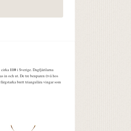
110
v cirka
i Sverige. Dagfjärilarna
s in och ut. De tre benparen (två hos
färgstarka brett triangulära vingar som