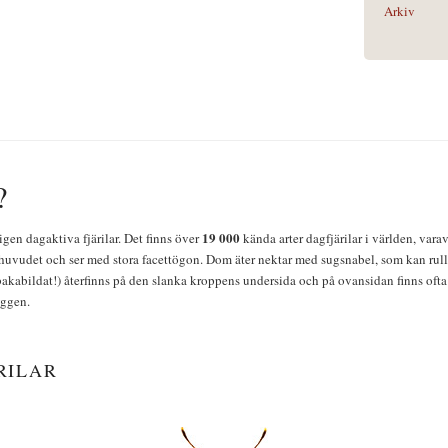
Arkiv
?
19 000
igen dagaktiva fjärilar. Det finns över
kända arter dagfjärilar i världen, vara
huvudet och ser med stora facettögon. Dom äter nektar med sugsnabel, som kan rulla
bakabildat!) återfinns på den slanka kroppens undersida och på ovansidan finns ofta 
yggen.
RILAR