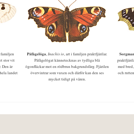
Påfågelöga
Sorgman
 i familjen
,
Inachis io
, art i familjen praktfjärilar.
t stor vit
Påfågelögat kännetecknas av tydliga blå
praktfjäri
r. Den är
ögonfläckar mot en rödbrun bakgrundsfärg. Fjärilen
med bred,
 hela landet
övervintrar som vuxen och därför kan den ses
och rutten
mycket tidigt på våren.