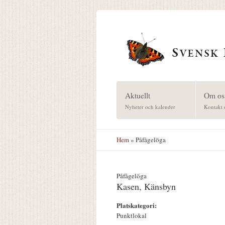
Hoppa till huvudinnehåll
Aktuellt
Om os
Nyheter och kalender
Kontakt 
Hem
» Påfågelöga
Påfågelöga
Kasen, Känsbyn
Platskategori:
Punktlokal