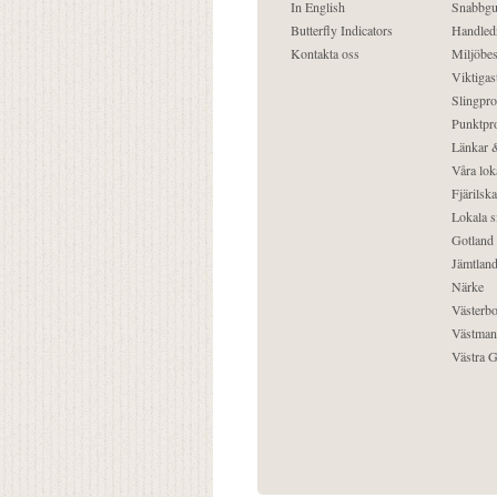
In English
Snabbgu
Butterfly Indicators
Handled
Kontakta oss
Miljöbes
Viktigast
Slingpro
Punktpro
Länkar &
Våra lok
Fjärilska
Lokala s
Gotland
Jämtlan
Närke
Västerbo
Västman
Västra G