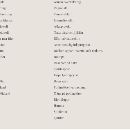
ide
Annan övervakning
ning
Regionalt
krivning
Faunaväkteri
e filerna
Internationellt
tokoll
Atlasprojekt
tokoll
Naturvård och fjärilar
 mer filer
EUs habitatdirektiv
aler
Arter med åtgärdsprogram
rta
Böcker, appar, material och länktips
idor
Boktips
Resurser på nätet
d
Fjärilsappar
Köpa fjärilsprylar
tten
Bygg själv
land
Pollinatörsövervakning
ötaland
Träna på pollinatörer
Blomflugor
Humlor
Solitärbin
Fjärilar