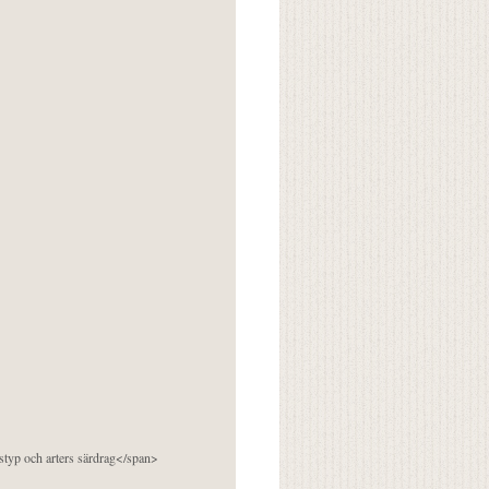
pstyp och arters särdrag</span>