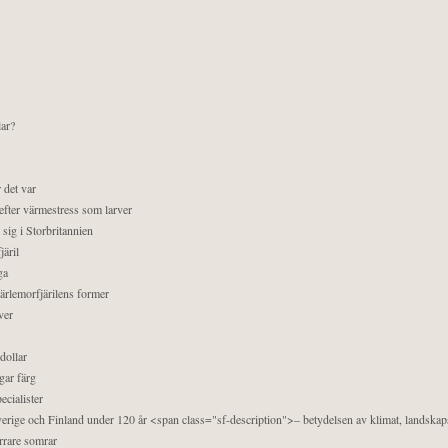
lar?
 det var
efter värmestress som larver
sig i Storbritannien
äril
ga
pärlemorfjärilens former
ver
dollar
gar färg
ecialister
 Sverige och Finland under 120 år <span class="sf-description">– betydelsen av klimat, landska
orrare somrar