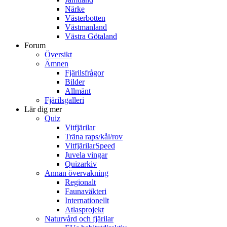
Närke
Västerbotten
Västmanland
Västra Götaland
Forum
Översikt
Ämnen
Fjärilsfrågor
Bilder
Allmänt
Fjärilsgalleri
Lär dig mer
Quiz
Vitfjärilar
Träna raps/kål/rov
VitfjärilarSpeed
Juvela vingar
Quizarkiv
Annan övervakning
Regionalt
Faunaväkteri
Internationellt
Atlasprojekt
Naturvård och fjärilar