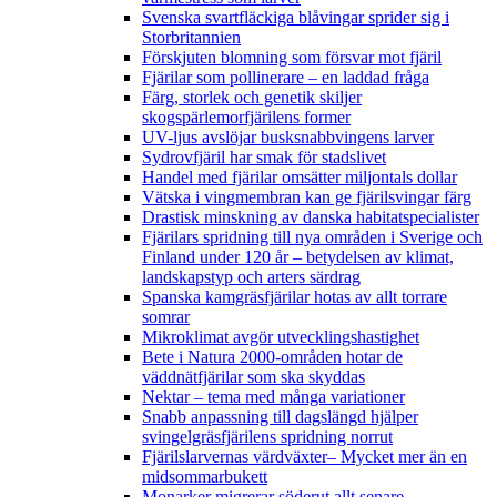
Svenska svartfläckiga blåvingar sprider sig i
Storbritannien
Förskjuten blomning som försvar mot fjäril
Fjärilar som pollinerare – en laddad fråga
Färg, storlek och genetik skiljer
skogspärlemorfjärilens former
UV-ljus avslöjar busksnabbvingens larver
Sydrovfjäril har smak för stadslivet
Handel med fjärilar omsätter miljontals dollar
Vätska i vingmembran kan ge fjärilsvingar färg
Drastisk minskning av danska habitatspecialister
Fjärilars spridning till nya områden i Sverige och
Finland under 120 år
– betydelsen av klimat,
landskapstyp och arters särdrag
Spanska kamgräsfjärilar hotas av allt torrare
somrar
Mikroklimat avgör utvecklingshastighet
Bete i Natura 2000-områden hotar de
väddnätfjärilar som ska skyddas
Nektar – tema med många variationer
Snabb anpassning till dagslängd hjälper
svingelgräsfjärilens spridning norrut
Fjärilslarvernas värdväxter– Mycket mer än en
midsommarbukett
Monarker migrerar söderut allt senare