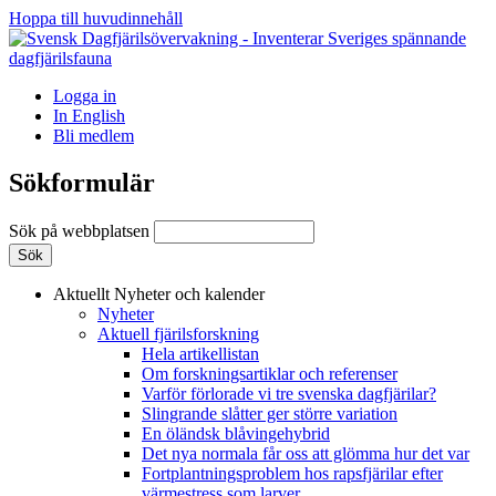
Hoppa till huvudinnehåll
Logga in
In English
Bli medlem
Sökformulär
Sök på webbplatsen
Aktuellt
Nyheter och kalender
Nyheter
Aktuell fjärilsforskning
Hela artikellistan
Om forskningsartiklar och referenser
Varför förlorade vi tre svenska dagfjärilar?
Slingrande slåtter ger större variation
En öländsk blåvingehybrid
Det nya normala får oss att glömma hur det var
Fortplantningsproblem hos rapsfjärilar efter
värmestress som larver