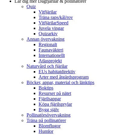
Lär dig mer
Dagfjärilar & pollinatörer
Quiz
Vitfjärilar
Träna raps/kål/rov
VitfjärilarSpeed
Juvela vingar
Quizarkiv
Annan övervakning
Regionalt
Faunaväkteri
Internationellt
Atlasprojekt
Naturvård och fjärilar
EUs habitatdirektiv
Arter med åtgärdsprogram
Böcker, appar, material och länktips
Boktips
Resurser på nätet
Fjärilsappar
Köpa fjärilsprylar
Bygg själv
Pollinatörsövervakning
Träna på pollinatörer
Blomflugor
Humlor