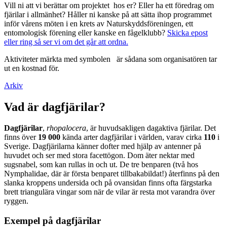
Vill ni att vi berättar om projektet hos er? Eller ha ett föredrag om
fjärilar i allmänhet? Håller ni kanske på att sätta ihop programmet
inför vårens möten i en krets av Naturskyddsföreningen, ett
entomologisk förening eller kanske en fågelklubb?
Skicka epost
eller ring så ser vi om det går att ordna.
Aktiviteter märkta med symbolen
är sådana som organisatören tar
ut en kostnad för.
Arkiv
Vad är dagfjärilar?
Dagfjärilar
,
rhopalocera
, är huvudsakligen dagaktiva fjärilar. Det
finns över
19 000
kända arter dagfjärilar i världen, varav cirka
110
i
Sverige. Dagfjärilarna känner dofter med hjälp av antenner på
huvudet och ser med stora facettögon. Dom äter nektar med
sugsnabel, som kan rullas in och ut. De tre benparen (två hos
Nymphalidae, där är första benparet tillbakabildat!) återfinns på den
slanka kroppens undersida och på ovansidan finns ofta färgstarka
brett triangulära vingar som när de vilar är resta mot varandra över
ryggen.
Exempel på dagfjärilar