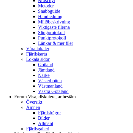
Broschyr
Metoder
Snabbguide
Handledning
Miljöbeskrivning
Viktigaste filerna
Slingprotokoll
Punktprotokoll
Länkar & mer filer
Våra lokaler
Fjärilskarta
Lokala sidor
Gotland
Jämtland
Närke
Västerbotten
Västmanland
Västra Götaland
Forum
Visa, diskutera, artbestäm
Översikt
Ämnen
Fjärilsfrågor
Bilder
Allmänt
Fjärilsgalleri