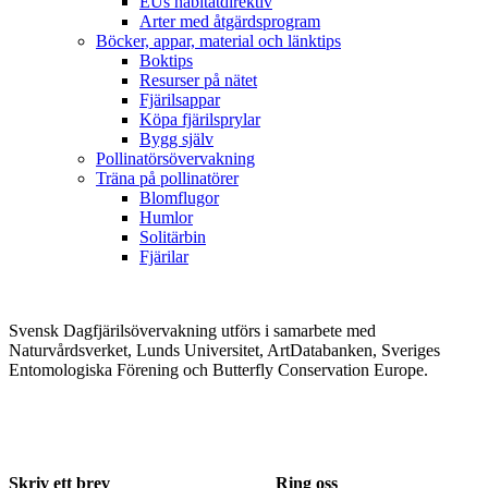
EUs habitatdirektiv
Arter med åtgärdsprogram
Böcker, appar, material och länktips
Boktips
Resurser på nätet
Fjärilsappar
Köpa fjärilsprylar
Bygg själv
Pollinatörsövervakning
Träna på pollinatörer
Blomflugor
Humlor
Solitärbin
Fjärilar
Svensk Dagfjärilsövervakning utförs i samarbete med
Naturvårdsverket, Lunds Universitet, ArtDatabanken, Sveriges
Entomologiska Förening och Butterfly Conservation Europe.
Skriv ett brev
Ring oss