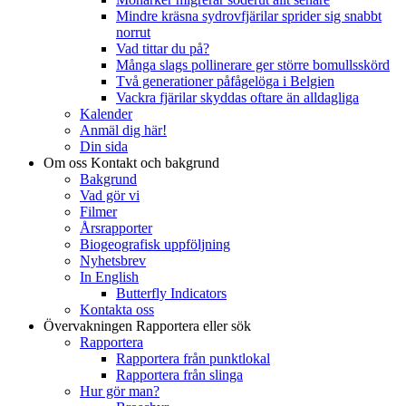
Mindre kräsna sydrovfjärilar sprider sig snabbt
norrut
Vad tittar du på?
Många slags pollinerare ger större bomullsskörd
Två generationer påfågelöga i Belgien
Vackra fjärilar skyddas oftare än alldagliga
Kalender
Anmäl dig här!
Din sida
Om oss
Kontakt och bakgrund
Bakgrund
Vad gör vi
Filmer
Årsrapporter
Biogeografisk uppföljning
Nyhetsbrev
In English
Butterfly Indicators
Kontakta oss
Övervakningen
Rapportera eller sök
Rapportera
Rapportera från punktlokal
Rapportera från slinga
Hur gör man?