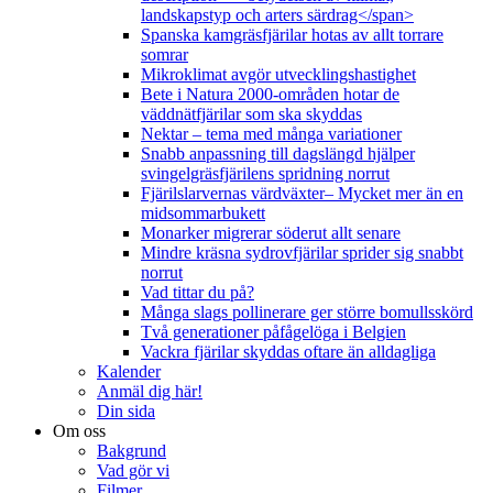
landskapstyp och arters särdrag</span>
Spanska kamgräsfjärilar hotas av allt torrare
somrar
Mikroklimat avgör utvecklingshastighet
Bete i Natura 2000-områden hotar de
väddnätfjärilar som ska skyddas
Nektar – tema med många variationer
Snabb anpassning till dagslängd hjälper
svingelgräsfjärilens spridning norrut
Fjärilslarvernas värdväxter– Mycket mer än en
midsommarbukett
Monarker migrerar söderut allt senare
Mindre kräsna sydrovfjärilar sprider sig snabbt
norrut
Vad tittar du på?
Många slags pollinerare ger större bomullsskörd
Två generationer påfågelöga i Belgien
Vackra fjärilar skyddas oftare än alldagliga
Kalender
Anmäl dig här!
Din sida
Om oss
Bakgrund
Vad gör vi
Filmer