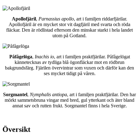
Apollofjäril
,
Parnassius apollo
, art i familjen riddarfjärilar.
Apollofjäril är en mycket stor vit dagfjäril med svarta och röda
fläckar. Den är rödlistad eftersom den minskar starkt i hela landet
utom på Gotland.
Påfågelöga
,
Inachis io
, art i familjen praktfjärilar. Påfågelögat
kännetecknas av tydliga blå ögonfläckar mot en rödbrun
bakgrundsfärg. Fjärilen övervintrar som vuxen och därför kan den
ses mycket tidigt på våren.
Sorgmantel
,
Nymphalis antiopa
, art i familjen praktfjärilar. Den har
mörkt sammetsbruna vingar med bred, gul ytterkant och äter bland
annat sav och rutten frukt. Sorgmantel finns i hela Sverige.
Översikt