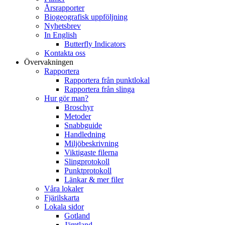
Årsrapporter
Biogeografisk uppföljning
Nyhetsbrev
In English
Butterfly Indicators
Kontakta oss
Övervakningen
Rapportera
Rapportera från punktlokal
Rapportera från slinga
Hur gör man?
Broschyr
Metoder
Snabbguide
Handledning
Miljöbeskrivning
Viktigaste filerna
Slingprotokoll
Punktprotokoll
Länkar & mer filer
Våra lokaler
Fjärilskarta
Lokala sidor
Gotland
Jämtland