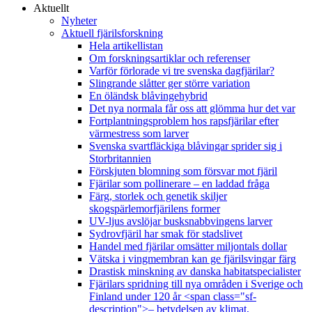
Aktuellt
Nyheter
Aktuell fjärilsforskning
Hela artikellistan
Om forskningsartiklar och referenser
Varför förlorade vi tre svenska dagfjärilar?
Slingrande slåtter ger större variation
En öländsk blåvingehybrid
Det nya normala får oss att glömma hur det var
Fortplantningsproblem hos rapsfjärilar efter
värmestress som larver
Svenska svartfläckiga blåvingar sprider sig i
Storbritannien
Förskjuten blomning som försvar mot fjäril
Fjärilar som pollinerare – en laddad fråga
Färg, storlek och genetik skiljer
skogspärlemorfjärilens former
UV-ljus avslöjar busksnabbvingens larver
Sydrovfjäril har smak för stadslivet
Handel med fjärilar omsätter miljontals dollar
Vätska i vingmembran kan ge fjärilsvingar färg
Drastisk minskning av danska habitatspecialister
Fjärilars spridning till nya områden i Sverige och
Finland under 120 år <span class="sf-
description">– betydelsen av klimat,