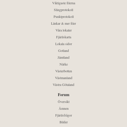
Viktigaste filerna
Slingprotokoll
Punktprotokoll
Länkar & mer filer
Våra lokaler
Fjärilskarta
Lokala sidor
Gotland
Jämtland
Närke
Västerbotten
Västmanland
Västra Götaland
Forum
Översikt
Ämnen
Fjärilsfrågor
Bilder