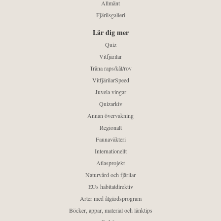
Allmänt
Fjärilsgalleri
Lär dig mer
Quiz
Vitfjärilar
Träna raps/kål/rov
VitfjärilarSpeed
Juvela vingar
Quizarkiv
Annan övervakning
Regionalt
Faunaväkteri
Internationellt
Atlasprojekt
Naturvård och fjärilar
EUs habitatdirektiv
Arter med åtgärdsprogram
Böcker, appar, material och länktips