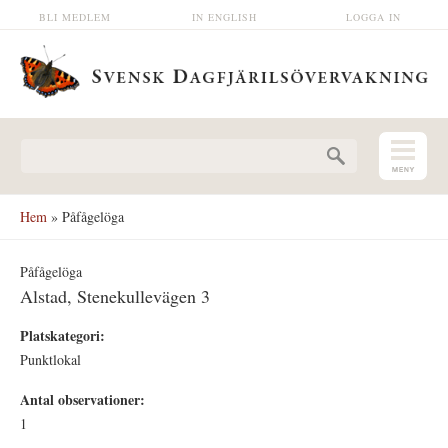
Hoppa till huvudinnehåll
BLI MEDLEM
IN ENGLISH
LOGGA IN
Sökformulär
Hem
» Påfågelöga
Påfågelöga
Alstad, Stenekullevägen 3
Platskategori:
Punktlokal
Antal observationer:
1