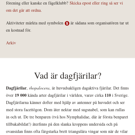
förening eller kanske en fågelklubb?
Skicka epost eller ring så ser vi
om det går att ordna.
Aktiviteter märkta med symbolen
är sådana som organisatören tar ut
en kostnad för.
Arkiv
Vad är dagfjärilar?
Dagfjärilar
,
rhopalocera
, är huvudsakligen dagaktiva fjärilar. Det finns
19 000
110
över
kända arter dagfjärilar i världen, varav cirka
i Sverige.
Dagfjärilarna känner dofter med hjälp av antenner på huvudet och ser
med stora facettögon. Dom äter nektar med sugsnabel, som kan rullas
in och ut. De tre benparen (två hos Nymphalidae, där är första benparet
tillbakabildat!) återfinns på den slanka kroppens undersida och på
ovansidan finns ofta färgstarka brett triangulära vingar som när de vilar