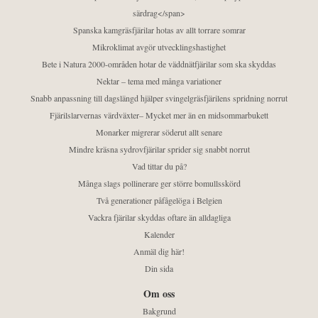
särdrag</span>
Spanska kamgräsfjärilar hotas av allt torrare somrar
Mikroklimat avgör utvecklingshastighet
Bete i Natura 2000-områden hotar de väddnätfjärilar som ska skyddas
Nektar – tema med många variationer
Snabb anpassning till dagslängd hjälper svingelgräsfjärilens spridning norrut
Fjärilslarvernas värdväxter– Mycket mer än en midsommarbukett
Monarker migrerar söderut allt senare
Mindre kräsna sydrovfjärilar sprider sig snabbt norrut
Vad tittar du på?
Många slags pollinerare ger större bomullsskörd
Två generationer påfågelöga i Belgien
Vackra fjärilar skyddas oftare än alldagliga
Kalender
Anmäl dig här!
Din sida
Om oss
Bakgrund