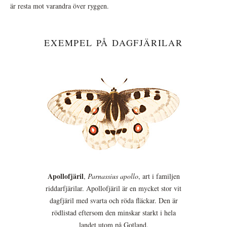
är resta mot varandra över ryggen.
EXEMPEL PÅ DAGFJÄRILAR
Apollofjäril
,
Parnassius apollo
, art i familjen
riddarfjärilar. Apollofjäril är en mycket stor vit
dagfjäril med svarta och röda fläckar. Den är
rödlistad eftersom den minskar starkt i hela
landet utom på Gotland.