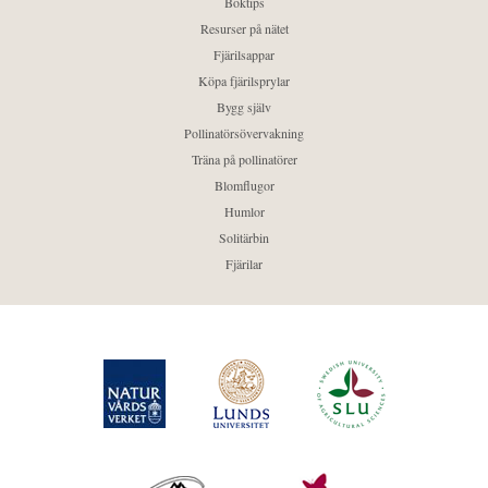
Boktips
Resurser på nätet
Fjärilsappar
Köpa fjärilsprylar
Bygg själv
Pollinatörsövervakning
Träna på pollinatörer
Blomflugor
Humlor
Solitärbin
Fjärilar