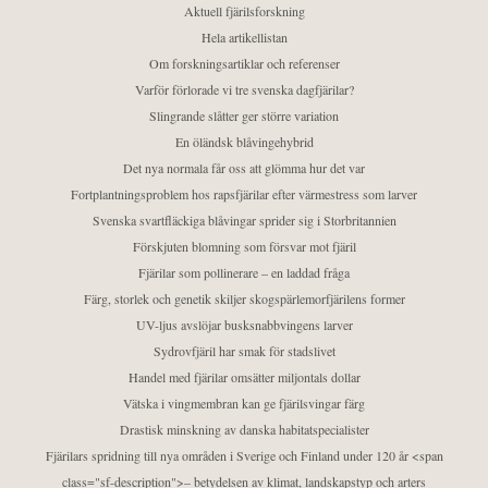
Aktuell fjärilsforskning
Hela artikellistan
Om forskningsartiklar och referenser
Varför förlorade vi tre svenska dagfjärilar?
Slingrande slåtter ger större variation
En öländsk blåvingehybrid
Det nya normala får oss att glömma hur det var
Fortplantningsproblem hos rapsfjärilar efter värmestress som larver
Svenska svartfläckiga blåvingar sprider sig i Storbritannien
Förskjuten blomning som försvar mot fjäril
Fjärilar som pollinerare – en laddad fråga
Färg, storlek och genetik skiljer skogspärlemorfjärilens former
UV-ljus avslöjar busksnabbvingens larver
Sydrovfjäril har smak för stadslivet
Handel med fjärilar omsätter miljontals dollar
Vätska i vingmembran kan ge fjärilsvingar färg
Drastisk minskning av danska habitatspecialister
Fjärilars spridning till nya områden i Sverige och Finland under 120 år <span
class="sf-description">– betydelsen av klimat, landskapstyp och arters