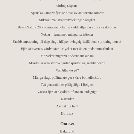
särdrag</span>
Spanska kamgräsfjärilar hotas av allt torrare somrar
Mikroklimat avgör utvecklingshastighet
Bete i Natura 2000-områden hotar de väddnätfjärilar som ska skyddas
Nektar – tema med många variationer
Snabb anpassning till dagslängd hjälper svingelgräsfjärilens spridning norrut
Fjärilslarvernas värdväxter– Mycket mer än en midsommarbukett
Monarker migrerar söderut allt senare
Mindre kräsna sydrovfjärilar sprider sig snabbt norrut
Vad tittar du på?
Många slags pollinerare ger större bomullsskörd
Två generationer påfågelöga i Belgien
Vackra fjärilar skyddas oftare än alldagliga
Kalender
Anmäl dig här!
Din sida
Om oss
Bakgrund