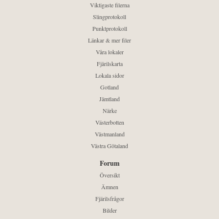
Viktigaste filerna
Slingprotokoll
Punktprotokoll
Länkar & mer filer
Våra lokaler
Fjärilskarta
Lokala sidor
Gotland
Jämtland
Närke
Västerbotten
Västmanland
Västra Götaland
Forum
Översikt
Ämnen
Fjärilsfrågor
Bilder