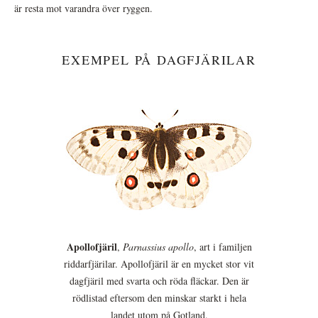
är resta mot varandra över ryggen.
EXEMPEL PÅ DAGFJÄRILAR
Apollofjäril
,
Parnassius apollo
, art i familjen
riddarfjärilar. Apollofjäril är en mycket stor vit
dagfjäril med svarta och röda fläckar. Den är
rödlistad eftersom den minskar starkt i hela
landet utom på Gotland.