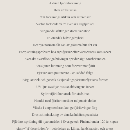
Aktuell fjärilsforskning
Hela artikellistan
Om forskningsartiklar och referenser
Varför förlorade vi tre svenska dagfjärilar?
Slingrande slåtter ger större variation
En öländsk blåvingehybrid
Det nya normala får oss att glömma hur det var
Fortplantningsproblem hos rapsfjärilar efter värmestress som larver
Svenska svartfläckiga blåvingar sprider sig i Storbritannien
Förskjuten blomning som försvar mot fjäril
Fjärilar som pollinerare – en laddad fråga
Färg, storlek och genetik skiljer skogspärlemorfjärilens former
UV-ljus avslöjar busksnabbvingens larver
Sydrovfjäril har smak för stadslivet
Handel med fjärilar omsätter miljontals dollar
Vätska i vingmembran kan ge fjärilsvingar färg
Drastisk minskning av danska habitatspecialister
Fjärilars spridning till nya områden i Sverige och Finland under 120 år <span
class="sf-description">– betydelsen av klimat, landskapstyp och arters