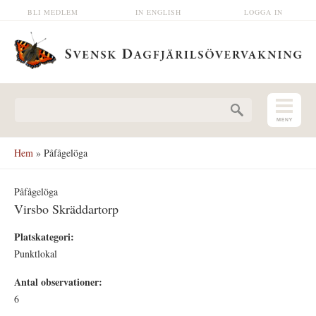
Hoppa till huvudinnehåll
BLI MEDLEM
IN ENGLISH
LOGGA IN
Sökformulär
Hem
» Påfågelöga
Påfågelöga
Virsbo Skräddartorp
Platskategori:
Punktlokal
Antal observationer:
6