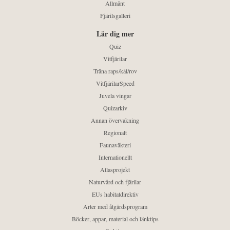
Allmänt
Fjärilsgalleri
Lär dig mer
Quiz
Vitfjärilar
Träna raps/kål/rov
VitfjärilarSpeed
Juvela vingar
Quizarkiv
Annan övervakning
Regionalt
Faunaväkteri
Internationellt
Atlasprojekt
Naturvård och fjärilar
EUs habitatdirektiv
Arter med åtgärdsprogram
Böcker, appar, material och länktips