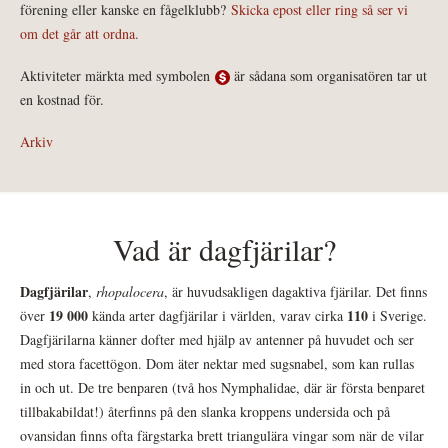
förening eller kanske en fågelklubb?
Skicka epost eller ring så ser vi
om det går att ordna.
Aktiviteter märkta med symbolen
är sådana som organisatören tar ut
en kostnad för.
Arkiv
Vad är dagfjärilar?
Dagfjärilar
,
rhopalocera
, är huvudsakligen dagaktiva fjärilar. Det finns
19 000
110
över
kända arter dagfjärilar i världen, varav cirka
i Sverige.
Dagfjärilarna känner dofter med hjälp av antenner på huvudet och ser
med stora facettögon. Dom äter nektar med sugsnabel, som kan rullas
in och ut. De tre benparen (två hos Nymphalidae, där är första benparet
tillbakabildat!) återfinns på den slanka kroppens undersida och på
ovansidan finns ofta färgstarka brett triangulära vingar som när de vilar