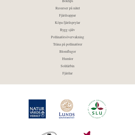
Boktips
Resurser på nätet
Fjärilsappar
Köpa fjärilsprylar
Bygg själv
Pollinatörsövervakning
Träna på pollinatörer
Blomflugor
Humlor
Solitärbin
Fjärilar