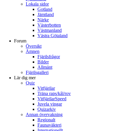
Lokala sidor
Gotland
Jämtland
Närke
Västerbotten
Västmanland
Västra Götaland
Forum
Översikt
Ämnen
Fjärilsfrågor
Bilder
Allmänt
Fjärilsgalleri
Lär dig mer
Quiz
Vitfjärilar
Träna raps/kål/rov
VitfjärilarSpeed
Juvela vingar
Quizarkiv
Annan övervakning
Regionalt
Faunaväkteri
Internationellt