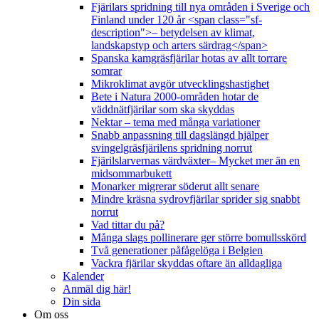
Fjärilars spridning till nya områden i Sverige och
Finland under 120 år <span class="sf-
description">– betydelsen av klimat,
landskapstyp och arters särdrag</span>
Spanska kamgräsfjärilar hotas av allt torrare
somrar
Mikroklimat avgör utvecklingshastighet
Bete i Natura 2000-områden hotar de
väddnätfjärilar som ska skyddas
Nektar – tema med många variationer
Snabb anpassning till dagslängd hjälper
svingelgräsfjärilens spridning norrut
Fjärilslarvernas värdväxter– Mycket mer än en
midsommarbukett
Monarker migrerar söderut allt senare
Mindre kräsna sydrovfjärilar sprider sig snabbt
norrut
Vad tittar du på?
Många slags pollinerare ger större bomullsskörd
Två generationer påfågelöga i Belgien
Vackra fjärilar skyddas oftare än alldagliga
Kalender
Anmäl dig här!
Din sida
Om oss