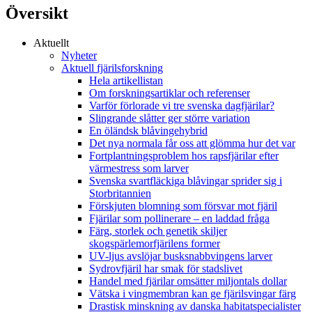
Översikt
Aktuellt
Nyheter
Aktuell fjärilsforskning
Hela artikellistan
Om forskningsartiklar och referenser
Varför förlorade vi tre svenska dagfjärilar?
Slingrande slåtter ger större variation
En öländsk blåvingehybrid
Det nya normala får oss att glömma hur det var
Fortplantningsproblem hos rapsfjärilar efter
värmestress som larver
Svenska svartfläckiga blåvingar sprider sig i
Storbritannien
Förskjuten blomning som försvar mot fjäril
Fjärilar som pollinerare – en laddad fråga
Färg, storlek och genetik skiljer
skogspärlemorfjärilens former
UV-ljus avslöjar busksnabbvingens larver
Sydrovfjäril har smak för stadslivet
Handel med fjärilar omsätter miljontals dollar
Vätska i vingmembran kan ge fjärilsvingar färg
Drastisk minskning av danska habitatspecialister