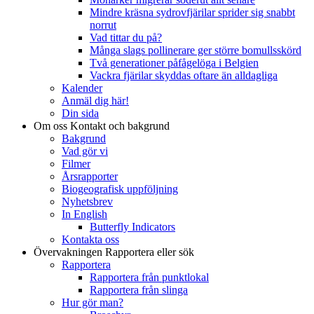
Mindre kräsna sydrovfjärilar sprider sig snabbt
norrut
Vad tittar du på?
Många slags pollinerare ger större bomullsskörd
Två generationer påfågelöga i Belgien
Vackra fjärilar skyddas oftare än alldagliga
Kalender
Anmäl dig här!
Din sida
Om oss
Kontakt och bakgrund
Bakgrund
Vad gör vi
Filmer
Årsrapporter
Biogeografisk uppföljning
Nyhetsbrev
In English
Butterfly Indicators
Kontakta oss
Övervakningen
Rapportera eller sök
Rapportera
Rapportera från punktlokal
Rapportera från slinga
Hur gör man?