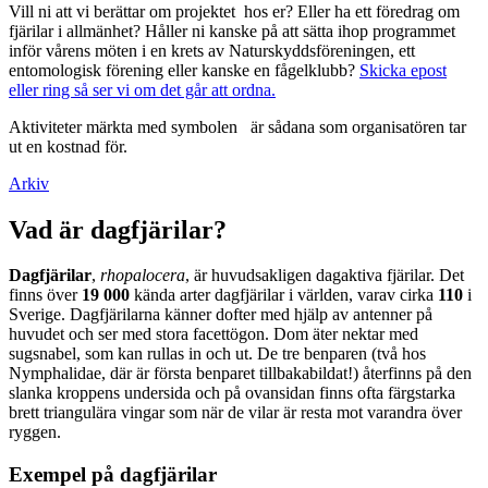
Vill ni att vi berättar om projektet hos er? Eller ha ett föredrag om
fjärilar i allmänhet? Håller ni kanske på att sätta ihop programmet
inför vårens möten i en krets av Naturskyddsföreningen, ett
entomologisk förening eller kanske en fågelklubb?
Skicka epost
eller ring så ser vi om det går att ordna.
Aktiviteter märkta med symbolen
är sådana som organisatören tar
ut en kostnad för.
Arkiv
Vad är dagfjärilar?
Dagfjärilar
,
rhopalocera
, är huvudsakligen dagaktiva fjärilar. Det
finns över
19 000
kända arter dagfjärilar i världen, varav cirka
110
i
Sverige. Dagfjärilarna känner dofter med hjälp av antenner på
huvudet och ser med stora facettögon. Dom äter nektar med
sugsnabel, som kan rullas in och ut. De tre benparen (två hos
Nymphalidae, där är första benparet tillbakabildat!) återfinns på den
slanka kroppens undersida och på ovansidan finns ofta färgstarka
brett triangulära vingar som när de vilar är resta mot varandra över
ryggen.
Exempel på dagfjärilar