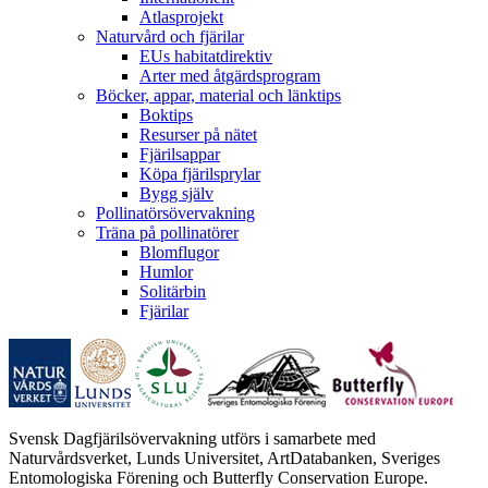
Atlasprojekt
Naturvård och fjärilar
EUs habitatdirektiv
Arter med åtgärdsprogram
Böcker, appar, material och länktips
Boktips
Resurser på nätet
Fjärilsappar
Köpa fjärilsprylar
Bygg själv
Pollinatörsövervakning
Träna på pollinatörer
Blomflugor
Humlor
Solitärbin
Fjärilar
Svensk Dagfjärilsövervakning utförs i samarbete med
Naturvårdsverket, Lunds Universitet, ArtDatabanken, Sveriges
Entomologiska Förening och Butterfly Conservation Europe.