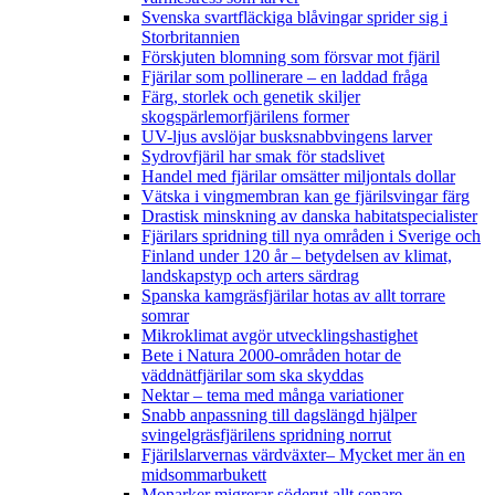
Svenska svartfläckiga blåvingar sprider sig i
Storbritannien
Förskjuten blomning som försvar mot fjäril
Fjärilar som pollinerare – en laddad fråga
Färg, storlek och genetik skiljer
skogspärlemorfjärilens former
UV-ljus avslöjar busksnabbvingens larver
Sydrovfjäril har smak för stadslivet
Handel med fjärilar omsätter miljontals dollar
Vätska i vingmembran kan ge fjärilsvingar färg
Drastisk minskning av danska habitatspecialister
Fjärilars spridning till nya områden i Sverige och
Finland under 120 år
– betydelsen av klimat,
landskapstyp och arters särdrag
Spanska kamgräsfjärilar hotas av allt torrare
somrar
Mikroklimat avgör utvecklingshastighet
Bete i Natura 2000-områden hotar de
väddnätfjärilar som ska skyddas
Nektar – tema med många variationer
Snabb anpassning till dagslängd hjälper
svingelgräsfjärilens spridning norrut
Fjärilslarvernas värdväxter– Mycket mer än en
midsommarbukett
Monarker migrerar söderut allt senare