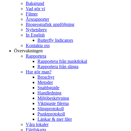
Bakgrund
Vad gör vi
Filmer
Årsrapporter
Biogeografisk uppföljning
Nyhetsbrev
In English
Butterfly Indicators
Kontakta oss
Övervakningen
Rapportera
Rapportera från punktlokal
Rapportera från slinga
Hur gör man?
Broschyr
Metoder
Snabbguide
Handledning
Miljöbeskrivning
Viktigaste filerna
Slingprotokoll
Punktprotokoll
Länkar & mer filer
Våra lokaler
Fjärilskarta