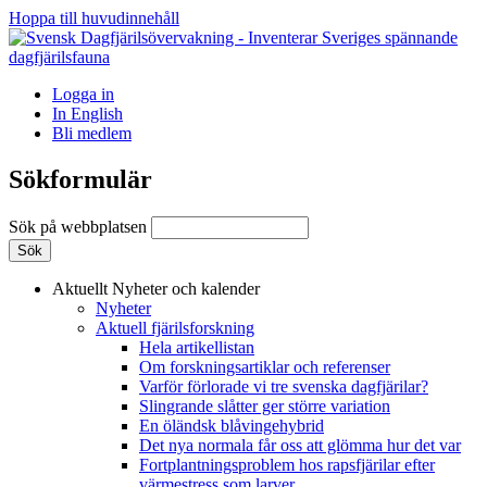
Hoppa till huvudinnehåll
Logga in
In English
Bli medlem
Sökformulär
Sök på webbplatsen
Aktuellt
Nyheter och kalender
Nyheter
Aktuell fjärilsforskning
Hela artikellistan
Om forskningsartiklar och referenser
Varför förlorade vi tre svenska dagfjärilar?
Slingrande slåtter ger större variation
En öländsk blåvingehybrid
Det nya normala får oss att glömma hur det var
Fortplantningsproblem hos rapsfjärilar efter
värmestress som larver