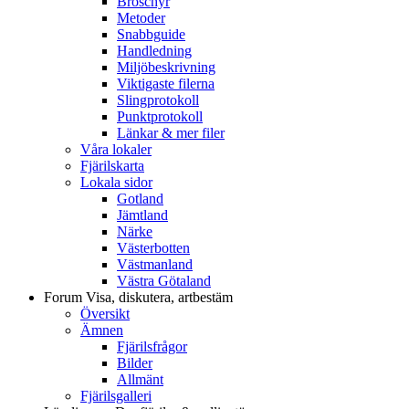
Broschyr
Metoder
Snabbguide
Handledning
Miljöbeskrivning
Viktigaste filerna
Slingprotokoll
Punktprotokoll
Länkar & mer filer
Våra lokaler
Fjärilskarta
Lokala sidor
Gotland
Jämtland
Närke
Västerbotten
Västmanland
Västra Götaland
Forum
Visa, diskutera, artbestäm
Översikt
Ämnen
Fjärilsfrågor
Bilder
Allmänt
Fjärilsgalleri