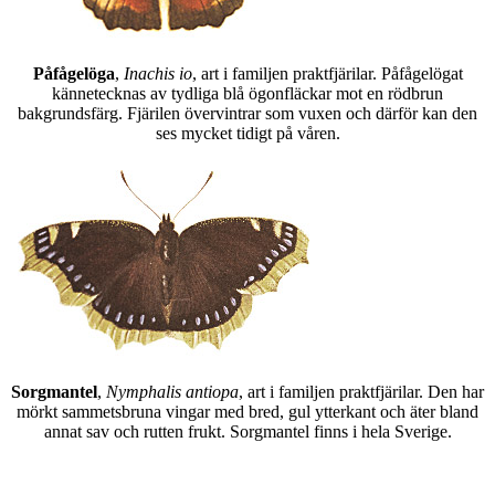
Påfågelöga
,
Inachis io
, art i familjen praktfjärilar. Påfågelögat
kännetecknas av tydliga blå ögonfläckar mot en rödbrun
bakgrundsfärg. Fjärilen övervintrar som vuxen och därför kan den
ses mycket tidigt på våren.
Sorgmantel
,
Nymphalis antiopa
, art i familjen praktfjärilar. Den har
mörkt sammetsbruna vingar med bred, gul ytterkant och äter bland
annat sav och rutten frukt. Sorgmantel finns i hela Sverige.