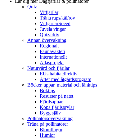
Lär dig mer
Dagfjärilar & pollinatörer
Quiz
Vitfjärilar
Träna raps/kål/rov
VitfjärilarSpeed
Juvela vingar
Quizarkiv
Annan övervakning
Regionalt
Faunaväkteri
Internationellt
Atlasprojekt
Naturvård och fjärilar
EUs habitatdirektiv
Arter med åtgärdsprogram
Böcker, appar, material och länktips
Boktips
Resurser på nätet
Fjärilsappar
Köpa fjärilsprylar
Bygg själv
Pollinatörsövervakning
Träna på pollinatörer
Blomflugor
Humlor