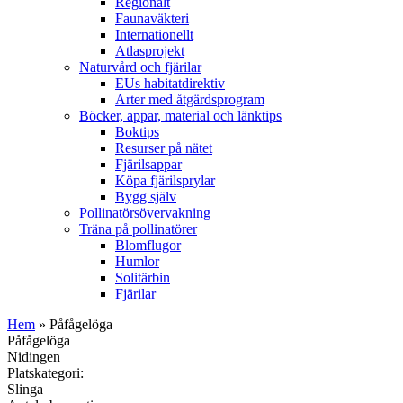
Regionalt
Faunaväkteri
Internationellt
Atlasprojekt
Naturvård och fjärilar
EUs habitatdirektiv
Arter med åtgärdsprogram
Böcker, appar, material och länktips
Boktips
Resurser på nätet
Fjärilsappar
Köpa fjärilsprylar
Bygg själv
Pollinatörsövervakning
Träna på pollinatörer
Blomflugor
Humlor
Solitärbin
Fjärilar
Hem
» Påfågelöga
Påfågelöga
Nidingen
Platskategori:
Slinga