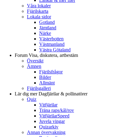
Länkar & mer filer
Våra lokaler
Fjärilskarta
Lokala sidor
Gotland
Jämtland
Närke
Västerbotten
Västmanland
Västra Götaland
Forum
Visa, diskutera, artbestäm
Översikt
Ämnen
Fjärilsfrågor
Bilder
Allmänt
Fjärilsgalleri
Lär dig mer
Dagfjärilar & pollinatörer
Quiz
Vitfjärilar
Träna raps/kål/rov
VitfjärilarSpeed
Juvela vingar
Quizarkiv
Annan övervakning