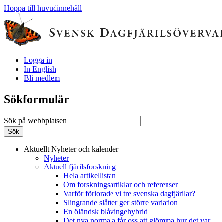
Hoppa till huvudinnehåll
Logga in
In English
Bli medlem
Sökformulär
Sök på webbplatsen
Aktuellt
Nyheter och kalender
Nyheter
Aktuell fjärilsforskning
Hela artikellistan
Om forskningsartiklar och referenser
Varför förlorade vi tre svenska dagfjärilar?
Slingrande slåtter ger större variation
En öländsk blåvingehybrid
Det nya normala får oss att glömma hur det var