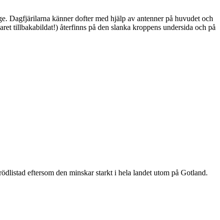
ge. Dagfjärilarna känner dofter med hjälp av antenner på huvudet och
ret tillbakabildat!) återfinns på den slanka kroppens undersida och på
är rödlistad eftersom den minskar starkt i hela landet utom på Gotland.