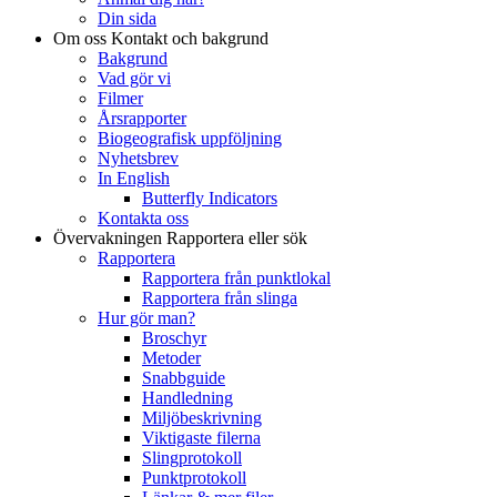
Din sida
Om oss
Kontakt och bakgrund
Bakgrund
Vad gör vi
Filmer
Årsrapporter
Biogeografisk uppföljning
Nyhetsbrev
In English
Butterfly Indicators
Kontakta oss
Övervakningen
Rapportera eller sök
Rapportera
Rapportera från punktlokal
Rapportera från slinga
Hur gör man?
Broschyr
Metoder
Snabbguide
Handledning
Miljöbeskrivning
Viktigaste filerna
Slingprotokoll
Punktprotokoll