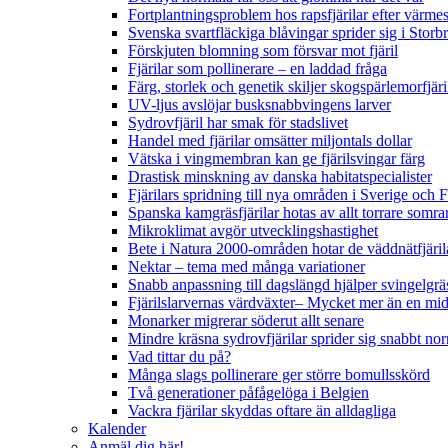
Fortplantningsproblem hos rapsfjärilar efter värmes
Svenska svartfläckiga blåvingar sprider sig i Storb
Förskjuten blomning som försvar mot fjäril
Fjärilar som pollinerare – en laddad fråga
Färg, storlek och genetik skiljer skogspärlemorfjär
UV-ljus avslöjar busksnabbvingens larver
Sydrovfjäril har smak för stadslivet
Handel med fjärilar omsätter miljontals dollar
Vätska i vingmembran kan ge fjärilsvingar färg
Drastisk minskning av danska habitatspecialister
Fjärilars spridning till nya områden i Sverige och
Spanska kamgräsfjärilar hotas av allt torrare somra
Mikroklimat avgör utvecklingshastighet
Bete i Natura 2000-områden hotar de väddnätfjäri
Nektar – tema med många variationer
Snabb anpassning till dagslängd hjälper svingelgräs
Fjärilslarvernas värdväxter– Mycket mer än en m
Monarker migrerar söderut allt senare
Mindre kräsna sydrovfjärilar sprider sig snabbt nor
Vad tittar du på?
Många slags pollinerare ger större bomullsskörd
Två generationer påfågelöga i Belgien
Vackra fjärilar skyddas oftare än alldagliga
Kalender
Anmäl dig här!