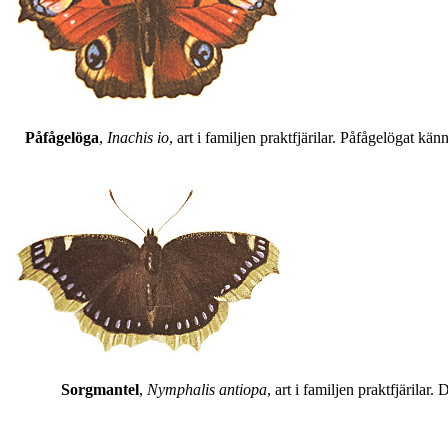
Påfågelöga
,
Inachis io
, art i familjen praktfjärilar. Påfågelögat 
Sorgmantel
,
Nymphalis antiopa
, art i familjen praktfjärila