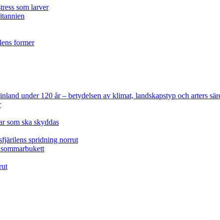
tress som larver
ritannien
ilens former
 Finland under 120 år
– betydelsen av klimat, landskapstyp och arters sär
r
lar som ska skyddas
fjärilens spridning norrut
idsommarbukett
rut