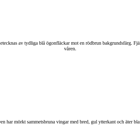
kännetecknas av tydliga blå ögonfläckar mot en rödbrun bakgrundsfärg. Fj
våren.
r. Den har mörkt sammetsbruna vingar med bred, gul ytterkant och äter bla