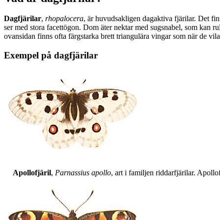
Dagfjärilar
,
rhopalocera
, är huvudsakligen dagaktiva fjärilar. Det fi
ser med stora facettögon. Dom äter nektar med sugsnabel, som kan rull
ovansidan finns ofta färgstarka brett triangulära vingar som när de vil
Exempel på dagfjärilar
Apollofjäril
,
Parnassius apollo
, art i familjen riddarfjärilar. Apol