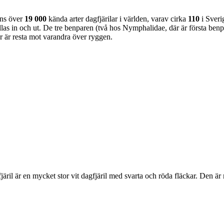
nns över
19 000
kända arter dagfjärilar i världen, varav cirka
110
i Sveri
as in och ut. De tre benparen (två hos Nymphalidae, där är första benpa
ar är resta mot varandra över ryggen.
lofjäril är en mycket stor vit dagfjäril med svarta och röda fläckar. Den 