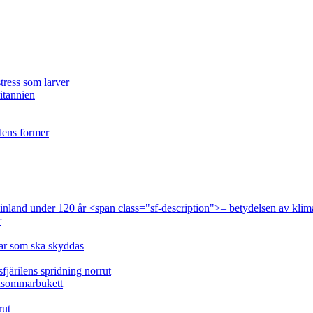
tress som larver
ritannien
ilens former
 Finland under 120 år <span class="sf-description">– betydelsen av klim
r
lar som ska skyddas
fjärilens spridning norrut
idsommarbukett
rut