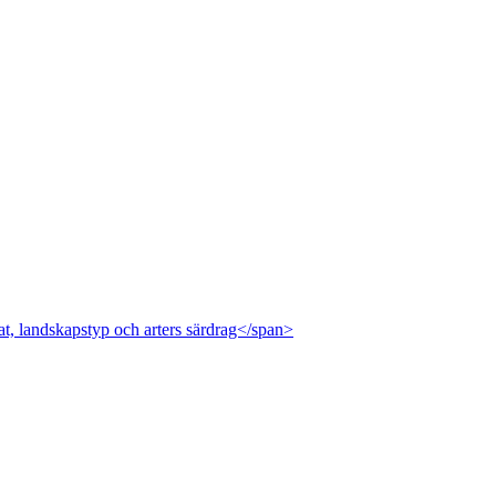
at, landskapstyp och arters särdrag</span>