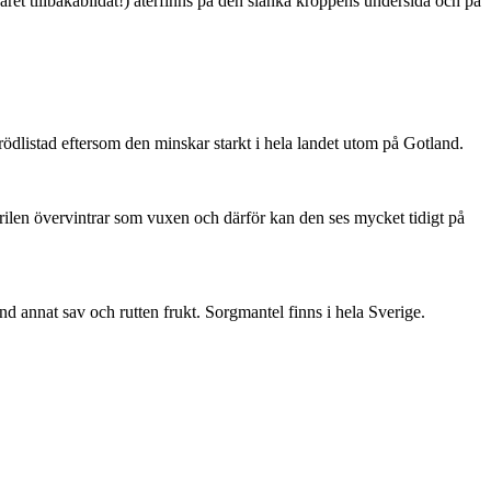
ret tillbakabildat!) återfinns på den slanka kroppens undersida och på
är rödlistad eftersom den minskar starkt i hela landet utom på Gotland.
ärilen övervintrar som vuxen och därför kan den ses mycket tidigt på
nd annat sav och rutten frukt. Sorgmantel finns i hela Sverige.