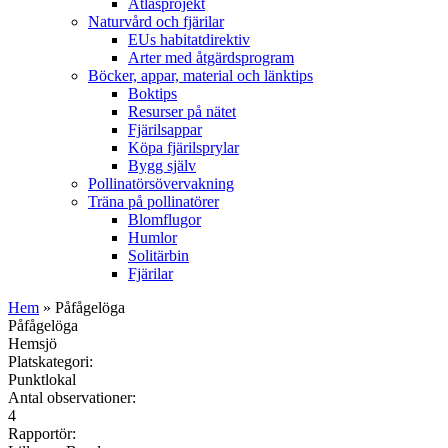
Atlasprojekt
Naturvård och fjärilar
EUs habitatdirektiv
Arter med åtgärdsprogram
Böcker, appar, material och länktips
Boktips
Resurser på nätet
Fjärilsappar
Köpa fjärilsprylar
Bygg själv
Pollinatörsövervakning
Träna på pollinatörer
Blomflugor
Humlor
Solitärbin
Fjärilar
Hem
» Påfågelöga
Påfågelöga
Hemsjö
Platskategori:
Punktlokal
Antal observationer:
4
Rapportör: