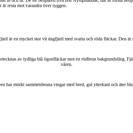
as in och ut. De tre benparen (två hos Nymphalidae, där är första benpa
ar är resta mot varandra över ryggen.
lofjäril är en mycket stor vit dagfjäril med svarta och röda fläckar. Den 
kännetecknas av tydliga blå ögonfläckar mot en rödbrun bakgrundsfärg. Fj
våren.
r. Den har mörkt sammetsbruna vingar med bred, gul ytterkant och äter bla