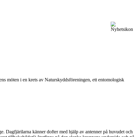
vårens möten i en krets av Naturskyddsföreningen, ett entomologisk
ge. Dagfjärilarna känner dofter med hjälp av antenner på huvudet och