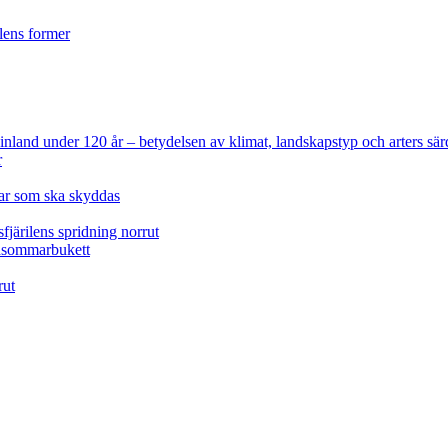
ilens former
 Finland under 120 år
– betydelsen av klimat, landskapstyp och arters sär
r
lar som ska skyddas
fjärilens spridning norrut
idsommarbukett
rut