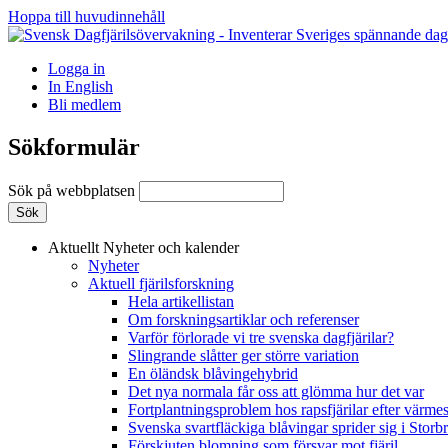
Hoppa till huvudinnehåll
Logga in
In English
Bli medlem
Sökformulär
Sök på webbplatsen
Aktuellt
Nyheter och kalender
Nyheter
Aktuell fjärilsforskning
Hela artikellistan
Om forskningsartiklar och referenser
Varför förlorade vi tre svenska dagfjärilar?
Slingrande slåtter ger större variation
En öländsk blåvingehybrid
Det nya normala får oss att glömma hur det var
Fortplantningsproblem hos rapsfjärilar efter värmes
Svenska svartfläckiga blåvingar sprider sig i Storb
Förskjuten blomning som försvar mot fjäril