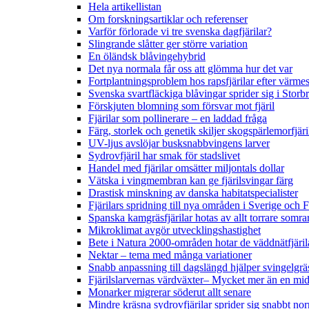
Hela artikellistan
Om forskningsartiklar och referenser
Varför förlorade vi tre svenska dagfjärilar?
Slingrande slåtter ger större variation
En öländsk blåvingehybrid
Det nya normala får oss att glömma hur det var
Fortplantningsproblem hos rapsfjärilar efter värmes
Svenska svartfläckiga blåvingar sprider sig i Storb
Förskjuten blomning som försvar mot fjäril
Fjärilar som pollinerare – en laddad fråga
Färg, storlek och genetik skiljer skogspärlemorfjär
UV-ljus avslöjar busksnabbvingens larver
Sydrovfjäril har smak för stadslivet
Handel med fjärilar omsätter miljontals dollar
Vätska i vingmembran kan ge fjärilsvingar färg
Drastisk minskning av danska habitatspecialister
Fjärilars spridning till nya områden i Sverige och
Spanska kamgräsfjärilar hotas av allt torrare somra
Mikroklimat avgör utvecklingshastighet
Bete i Natura 2000-områden hotar de väddnätfjäri
Nektar – tema med många variationer
Snabb anpassning till dagslängd hjälper svingelgräs
Fjärilslarvernas värdväxter– Mycket mer än en m
Monarker migrerar söderut allt senare
Mindre kräsna sydrovfjärilar sprider sig snabbt nor