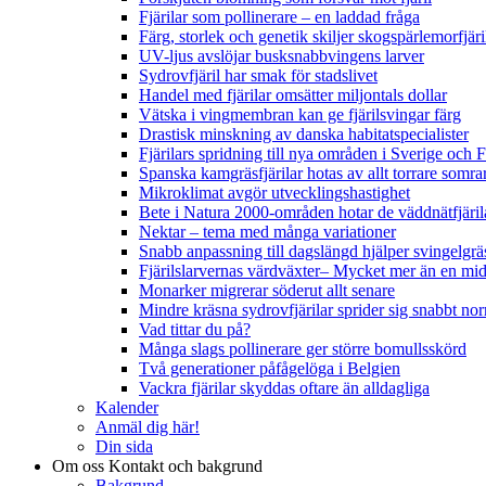
Fjärilar som pollinerare – en laddad fråga
Färg, storlek och genetik skiljer skogspärlemorfjär
UV-ljus avslöjar busksnabbvingens larver
Sydrovfjäril har smak för stadslivet
Handel med fjärilar omsätter miljontals dollar
Vätska i vingmembran kan ge fjärilsvingar färg
Drastisk minskning av danska habitatspecialister
Fjärilars spridning till nya områden i Sverige och
Spanska kamgräsfjärilar hotas av allt torrare somra
Mikroklimat avgör utvecklingshastighet
Bete i Natura 2000-områden hotar de väddnätfjäri
Nektar – tema med många variationer
Snabb anpassning till dagslängd hjälper svingelgräs
Fjärilslarvernas värdväxter– Mycket mer än en m
Monarker migrerar söderut allt senare
Mindre kräsna sydrovfjärilar sprider sig snabbt nor
Vad tittar du på?
Många slags pollinerare ger större bomullsskörd
Två generationer påfågelöga i Belgien
Vackra fjärilar skyddas oftare än alldagliga
Kalender
Anmäl dig här!
Din sida
Om oss
Kontakt och bakgrund
Bakgrund