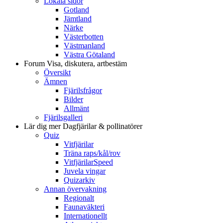
Lokala sidor
Gotland
Jämtland
Närke
Västerbotten
Västmanland
Västra Götaland
Forum
Visa, diskutera, artbestäm
Översikt
Ämnen
Fjärilsfrågor
Bilder
Allmänt
Fjärilsgalleri
Lär dig mer
Dagfjärilar & pollinatörer
Quiz
Vitfjärilar
Träna raps/kål/rov
VitfjärilarSpeed
Juvela vingar
Quizarkiv
Annan övervakning
Regionalt
Faunaväkteri
Internationellt