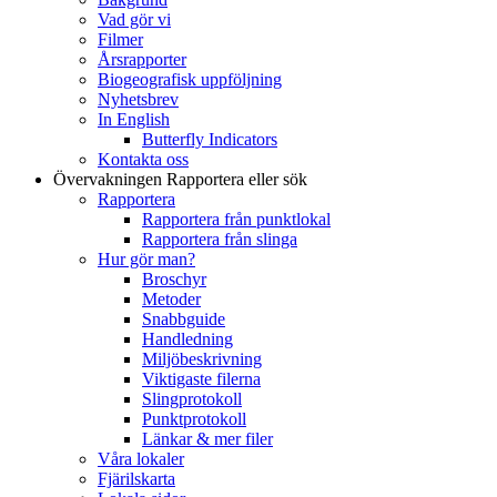
Vad gör vi
Filmer
Årsrapporter
Biogeografisk uppföljning
Nyhetsbrev
In English
Butterfly Indicators
Kontakta oss
Övervakningen
Rapportera eller sök
Rapportera
Rapportera från punktlokal
Rapportera från slinga
Hur gör man?
Broschyr
Metoder
Snabbguide
Handledning
Miljöbeskrivning
Viktigaste filerna
Slingprotokoll
Punktprotokoll
Länkar & mer filer
Våra lokaler
Fjärilskarta