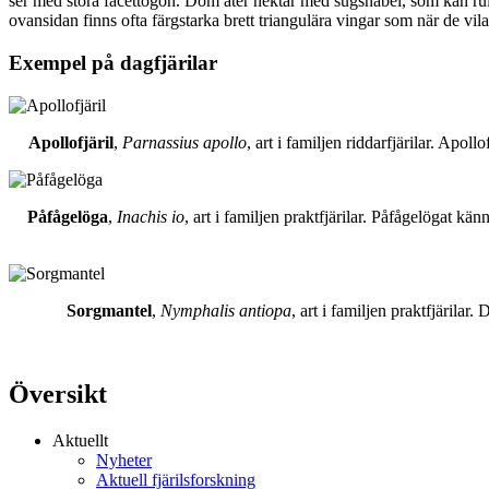
ser med stora facettögon. Dom äter nektar med sugsnabel, som kan rull
ovansidan finns ofta färgstarka brett triangulära vingar som när de vil
Exempel på dagfjärilar
Apollofjäril
,
Parnassius apollo
, art i familjen riddarfjärilar. Apol
Påfågelöga
,
Inachis io
, art i familjen praktfjärilar. Påfågelögat 
Sorgmantel
,
Nymphalis antiopa
, art i familjen praktfjärila
Översikt
Aktuellt
Nyheter
Aktuell fjärilsforskning