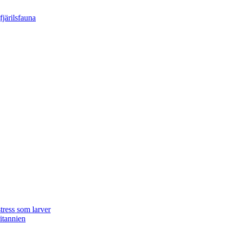
tress som larver
ritannien