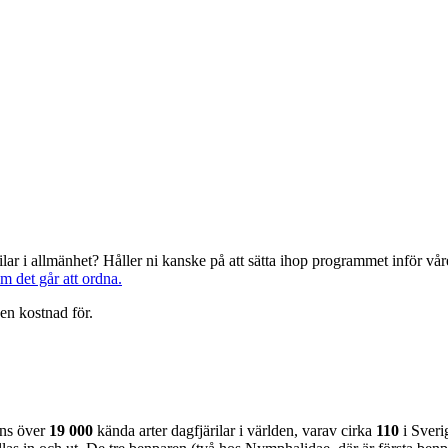
järilar i allmänhet? Håller ni kanske på att sätta ihop programmet inför 
om det går att ordna.
en kostnad för.
nns över
19 000
kända arter dagfjärilar i världen, varav cirka
110
i Sveri