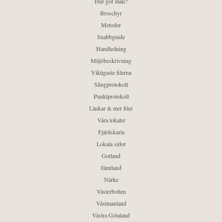
Hur gör man?
Broschyr
Metoder
Snabbguide
Handledning
Miljöbeskrivning
Viktigaste filerna
Slingprotokoll
Punktprotokoll
Länkar & mer filer
Våra lokaler
Fjärilskarta
Lokala sidor
Gotland
Jämtland
Närke
Västerbotten
Västmanland
Västra Götaland