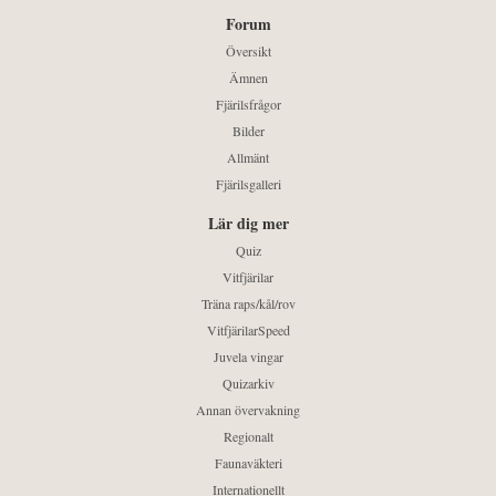
Forum
Översikt
Ämnen
Fjärilsfrågor
Bilder
Allmänt
Fjärilsgalleri
Lär dig mer
Quiz
Vitfjärilar
Träna raps/kål/rov
VitfjärilarSpeed
Juvela vingar
Quizarkiv
Annan övervakning
Regionalt
Faunaväkteri
Internationellt