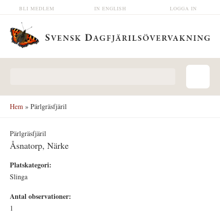
Hoppa till huvudinnehåll
BLI MEDLEM
IN ENGLISH
LOGGA IN
Sökformulär
Hem
» Pärlgräsfjäril
Pärlgräsfjäril
Åsnatorp, Närke
Platskategori:
Slinga
Antal observationer:
1