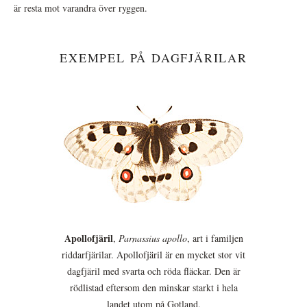
är resta mot varandra över ryggen.
EXEMPEL PÅ DAGFJÄRILAR
Apollofjäril
,
Parnassius apollo
, art i familjen
riddarfjärilar. Apollofjäril är en mycket stor vit
dagfjäril med svarta och röda fläckar. Den är
rödlistad eftersom den minskar starkt i hela
landet utom på Gotland.