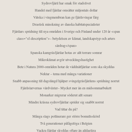
Sydrovfjäril har smak för stadslivet
Handel med fjärilar omsätter miljontals dollar
Vätska i vingmembran kan ge fjärilsvingar färg
Drastisk minskning av danska habitatspecialister
Fjärilars spridning till nya områden i Sverige och Finland under 120 år <span
class="sf-description">– betydelsen av klimat, landskapstyp och arters
särdrag</span>
Spanska kamgräsfjärilar hotas av allt torrare somrar
Mikroklimat avgör utvecklingshastighet
Bete i Natura 2000-områden hotar de väddnätfjärilar som ska skyddas
Nektar – tema med många variationer
Snabb anpassning till dagslängd hjälper svingelgräsfjärilens spridning norrut
Fjärilslarvernas värdväxter– Mycket mer än en midsommarbukett
Monarker migrerar söderut allt senare
Mindre kräsna sydrovfjärilar sprider sig snabbt norrut
Vad tittar du på?
Många slags pollinerare ger större bomullsskörd
Två generationer påfågelöga i Belgien
Vackra fjärilar skyddas oftare än alldagliga