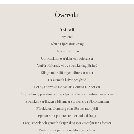
Översikt
Aktuellt
Nyheter
Aktuell fjärilsforskning
Hela artikellistan
Om forskningsartiklar och referenser
Varför förlorade vi tre svenska dagfjärilar?
Slingrande slåtter ger större variation
En öländsk blåvingehybrid
Det nya normala får oss att glömma hur det var
Fortplantningsproblem hos rapsfjärilar efter värmestress som larver
Svenska svartfläckiga blåvingar sprider sig i Storbritannien
Förskjuten blomning som försvar mot fjäril
Fjärilar som pollinerare – en laddad fråga
Färg, storlek och genetik skiljer skogspärlemorfjärilens former
UV-ljus avslöjar busksnabbvingens larver