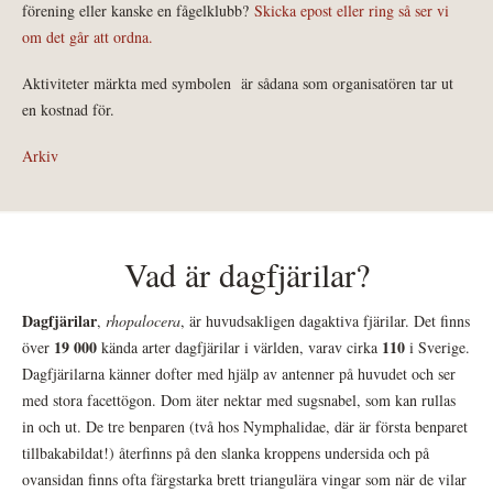
förening eller kanske en fågelklubb?
Skicka epost eller ring så ser vi
om det går att ordna.
Aktiviteter märkta med symbolen
är sådana som organisatören tar ut
en kostnad för.
Arkiv
Vad är dagfjärilar?
Dagfjärilar
,
rhopalocera
, är huvudsakligen dagaktiva fjärilar. Det finns
19 000
110
över
kända arter dagfjärilar i världen, varav cirka
i Sverige.
Dagfjärilarna känner dofter med hjälp av antenner på huvudet och ser
med stora facettögon. Dom äter nektar med sugsnabel, som kan rullas
in och ut. De tre benparen (två hos Nymphalidae, där är första benparet
tillbakabildat!) återfinns på den slanka kroppens undersida och på
ovansidan finns ofta färgstarka brett triangulära vingar som när de vilar