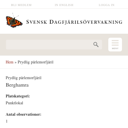
Hoppa till huvudinnehåll
BLI MEDLEM
IN ENGLISH
LOGGA IN
Sökformulär
Hem
» Prydlig pärlemorfjäril
Prydlig pärlemorfjäril
Berghamra
Platskategori:
Punktlokal
Antal observationer:
1