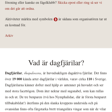
förening eller kanske en fågelklubb?
Skicka epost eller ring så ser vi
om det går att ordna.
Aktiviteter märkta med symbolen
är sådana som organisatören tar ut
en kostnad för.
Arkiv
Vad är dagfjärilar?
Dagfjärilar
,
rhopalocera
, är huvudsakligen dagaktiva fjärilar. Det finns
19 000
110
över
kända arter dagfjärilar i världen, varav cirka
i Sverige.
Dagfjärilarna känner dofter med hjälp av antenner på huvudet och ser
med stora facettögon. Dom äter nektar med sugsnabel, som kan rullas
in och ut. De tre benparen (två hos Nymphalidae, där är första benparet
tillbakabildat!) återfinns på den slanka kroppens undersida och på
ovansidan finns ofta färgstarka brett triangulära vingar som när de vilar