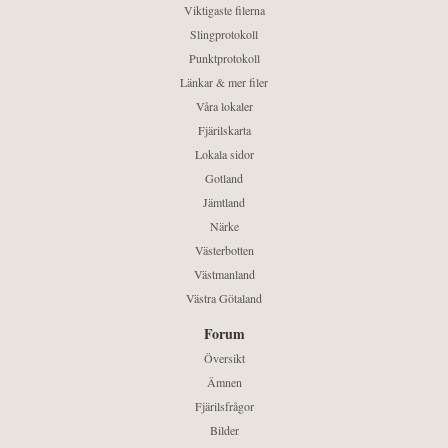
Viktigaste filerna
Slingprotokoll
Punktprotokoll
Länkar & mer filer
Våra lokaler
Fjärilskarta
Lokala sidor
Gotland
Jämtland
Närke
Västerbotten
Västmanland
Västra Götaland
Forum
Översikt
Ämnen
Fjärilsfrågor
Bilder