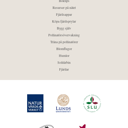
Boktips
Resurser på nätet
Fjärilsappar
Köpa fjärilsprylar
Bygg själv
Pollinatörsövervakning
Träna på pollinatörer
Blomflugor
Humlor
Solitärbin
Fjärilar