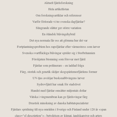
Aktuell fjärilsforskning
Hela artikellistan
Om forskningsartiklar och referenser
Varför förlorade vi tre svenska dagfjärilar?
Slingrande slåtter ger större variation
En öländsk blåvingehybrid
Det nya normala får oss att glömma hur det var
Fortplantningsproblem hos rapsfjärilar efter värmestress som larver
Svenska svartfläckiga blåvingar sprider sig i Storbritannien
Förskjuten blomning som försvar mot fjäril
Fjärilar som pollinerare – en laddad fråga
Färg, storlek och genetik skiljer skogspärlemorfjärilens former
UV-ljus avslöjar busksnabbvingens larver
Sydrovfjäril har smak för stadslivet
Handel med fjärilar omsätter miljontals dollar
Vätska i vingmembran kan ge fjärilsvingar färg
Drastisk minskning av danska habitatspecialister
Fjärilars spridning till nya områden i Sverige och Finland under 120 år <span
class="sf-description">– betydelsen av klimat, landskapstyp och arters