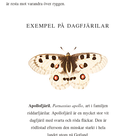
är resta mot varandra över ryggen.
EXEMPEL PÅ DAGFJÄRILAR
Apollofjäril
,
Parnassius apollo
, art i familjen
riddarfjärilar. Apollofjäril är en mycket stor vit
dagfjäril med svarta och röda fläckar. Den är
rödlistad eftersom den minskar starkt i hela
landet utom på Gotland.