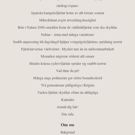
särdrag</span>
Spanska kamgräsfjärilar hotas av allt torrare somrar
Mikroklimat avgör utvecklingshastighet
Bete i Natura 2000-områden hotar de väddnätfjärilar som ska skyddas
Nektar – tema med många variationer
Snabb anpassning till dagslängd hjälper svingelgräsfjärilens spridning norrut
Fjärilslarvernas värdväxter– Mycket mer än en midsommarbukett
Monarker migrerar söderut allt senare
Mindre kräsna sydrovfjärilar sprider sig snabbt norrut
Vad tittar du på?
Många slags pollinerare ger större bomullsskörd
Två generationer påfågelöga i Belgien
Vackra fjärilar skyddas oftare än alldagliga
Kalender
Anmäl dig här!
Din sida
Om oss
Bakgrund