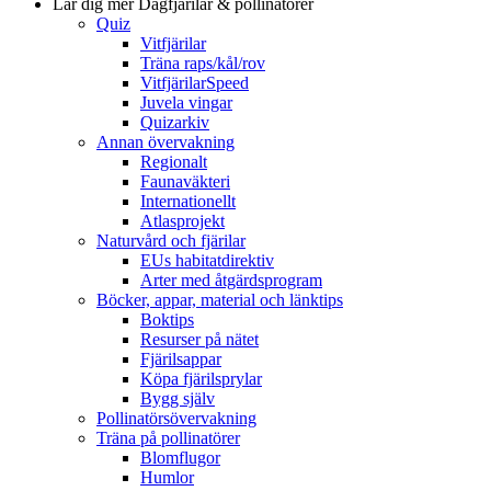
Lär dig mer
Dagfjärilar & pollinatörer
Quiz
Vitfjärilar
Träna raps/kål/rov
VitfjärilarSpeed
Juvela vingar
Quizarkiv
Annan övervakning
Regionalt
Faunaväkteri
Internationellt
Atlasprojekt
Naturvård och fjärilar
EUs habitatdirektiv
Arter med åtgärdsprogram
Böcker, appar, material och länktips
Boktips
Resurser på nätet
Fjärilsappar
Köpa fjärilsprylar
Bygg själv
Pollinatörsövervakning
Träna på pollinatörer
Blomflugor
Humlor