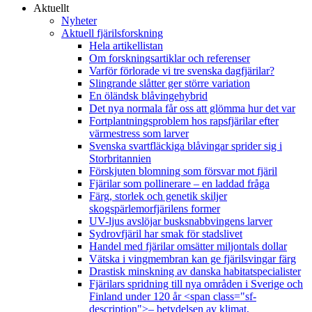
Aktuellt
Nyheter
Aktuell fjärilsforskning
Hela artikellistan
Om forskningsartiklar och referenser
Varför förlorade vi tre svenska dagfjärilar?
Slingrande slåtter ger större variation
En öländsk blåvingehybrid
Det nya normala får oss att glömma hur det var
Fortplantningsproblem hos rapsfjärilar efter
värmestress som larver
Svenska svartfläckiga blåvingar sprider sig i
Storbritannien
Förskjuten blomning som försvar mot fjäril
Fjärilar som pollinerare – en laddad fråga
Färg, storlek och genetik skiljer
skogspärlemorfjärilens former
UV-ljus avslöjar busksnabbvingens larver
Sydrovfjäril har smak för stadslivet
Handel med fjärilar omsätter miljontals dollar
Vätska i vingmembran kan ge fjärilsvingar färg
Drastisk minskning av danska habitatspecialister
Fjärilars spridning till nya områden i Sverige och
Finland under 120 år <span class="sf-
description">– betydelsen av klimat,