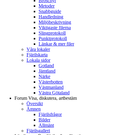
Broschyr
Metoder
Snabbguide
Handledning
Miljöbeskrivning
Viktigaste filerna
Slingprotokoll
Punktprotokoll
Länkar & mer filer
Våra lokaler
Fjärilskarta
Lokala sidor
Gotland
Jämtland
Närke
Västerbotten
Västmanland
Västra Götaland
Forum
Visa, diskutera, artbestäm
Översikt
Ämnen
Fjärilsfrågor
Bilder
Allmänt
Fjärilsgalleri