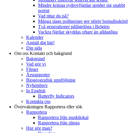
Mindre kräsna sydrovfjärilar sprider sig snabbt
norrut
Vad tittar du på?
Många slags pollinerare ger större bomullsskörd
Två generationer påfågelöga i Belgien
Vackra fjärilar skyddas oftare än alldagliga
Kalender
Anmäl dig här!
Din sida
Om oss
Kontakt och bakgrund
Bakgrund
Vad gör vi
Filmer
Årsrapporter
Biogeografisk uppföljning
Nyhetsbrev
In English
Butterfly Indicators
Kontakta oss
Övervakningen
Rapportera eller sök
Rapportera
Rapportera från punktlokal
Rapportera från slinga
Hur gör man?