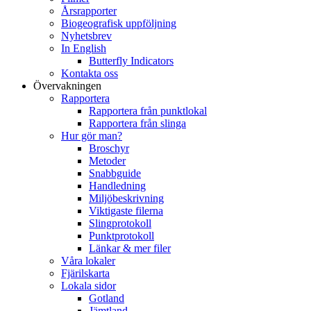
Årsrapporter
Biogeografisk uppföljning
Nyhetsbrev
In English
Butterfly Indicators
Kontakta oss
Övervakningen
Rapportera
Rapportera från punktlokal
Rapportera från slinga
Hur gör man?
Broschyr
Metoder
Snabbguide
Handledning
Miljöbeskrivning
Viktigaste filerna
Slingprotokoll
Punktprotokoll
Länkar & mer filer
Våra lokaler
Fjärilskarta
Lokala sidor
Gotland
Jämtland