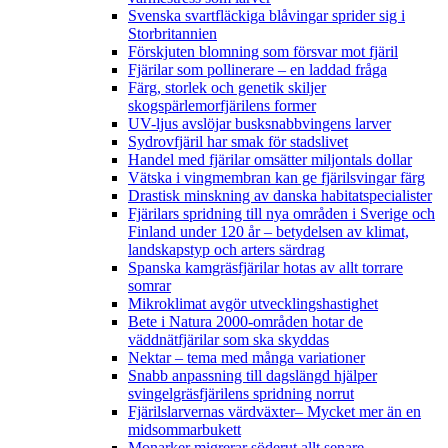
Svenska svartfläckiga blåvingar sprider sig i
Storbritannien
Förskjuten blomning som försvar mot fjäril
Fjärilar som pollinerare – en laddad fråga
Färg, storlek och genetik skiljer
skogspärlemorfjärilens former
UV-ljus avslöjar busksnabbvingens larver
Sydrovfjäril har smak för stadslivet
Handel med fjärilar omsätter miljontals dollar
Vätska i vingmembran kan ge fjärilsvingar färg
Drastisk minskning av danska habitatspecialister
Fjärilars spridning till nya områden i Sverige och
Finland under 120 år
– betydelsen av klimat,
landskapstyp och arters särdrag
Spanska kamgräsfjärilar hotas av allt torrare
somrar
Mikroklimat avgör utvecklingshastighet
Bete i Natura 2000-områden hotar de
väddnätfjärilar som ska skyddas
Nektar – tema med många variationer
Snabb anpassning till dagslängd hjälper
svingelgräsfjärilens spridning norrut
Fjärilslarvernas värdväxter– Mycket mer än en
midsommarbukett
Monarker migrerar söderut allt senare