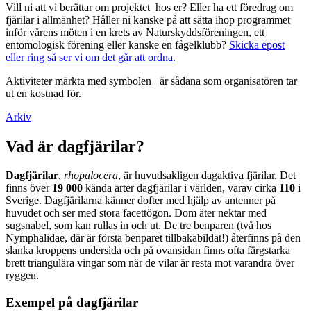
Vill ni att vi berättar om projektet hos er? Eller ha ett föredrag om
fjärilar i allmänhet? Håller ni kanske på att sätta ihop programmet
inför vårens möten i en krets av Naturskyddsföreningen, ett
entomologisk förening eller kanske en fågelklubb?
Skicka epost
eller ring så ser vi om det går att ordna.
Aktiviteter märkta med symbolen
är sådana som organisatören tar
ut en kostnad för.
Arkiv
Vad är dagfjärilar?
Dagfjärilar
,
rhopalocera
, är huvudsakligen dagaktiva fjärilar. Det
finns över
19 000
kända arter dagfjärilar i världen, varav cirka
110
i
Sverige. Dagfjärilarna känner dofter med hjälp av antenner på
huvudet och ser med stora facettögon. Dom äter nektar med
sugsnabel, som kan rullas in och ut. De tre benparen (två hos
Nymphalidae, där är första benparet tillbakabildat!) återfinns på den
slanka kroppens undersida och på ovansidan finns ofta färgstarka
brett triangulära vingar som när de vilar är resta mot varandra över
ryggen.
Exempel på dagfjärilar