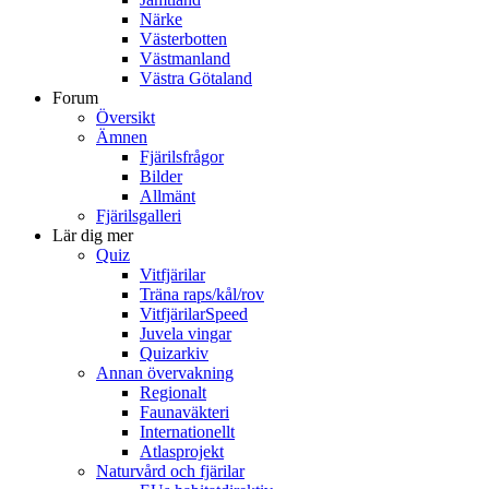
Närke
Västerbotten
Västmanland
Västra Götaland
Forum
Översikt
Ämnen
Fjärilsfrågor
Bilder
Allmänt
Fjärilsgalleri
Lär dig mer
Quiz
Vitfjärilar
Träna raps/kål/rov
VitfjärilarSpeed
Juvela vingar
Quizarkiv
Annan övervakning
Regionalt
Faunaväkteri
Internationellt
Atlasprojekt
Naturvård och fjärilar