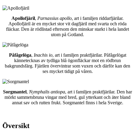
Apollofjäril
,
Parnassius apollo
, art i familjen riddarfjärilar.
Apollofjäril är en mycket stor vit dagfjäril med svarta och röda
fläckar. Den är rödlistad eftersom den minskar starkt i hela landet
utom på Gotland.
Påfågelöga
,
Inachis io
, art i familjen praktfjärilar. Påfågelögat
kännetecknas av tydliga blå ögonfläckar mot en rödbrun
bakgrundsfärg. Fjärilen övervintrar som vuxen och därför kan den
ses mycket tidigt på våren.
Sorgmantel
,
Nymphalis antiopa
, art i familjen praktfjärilar. Den har
mörkt sammetsbruna vingar med bred, gul ytterkant och äter bland
annat sav och rutten frukt. Sorgmantel finns i hela Sverige.
Översikt