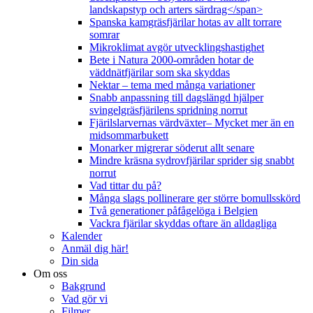
landskapstyp och arters särdrag</span>
Spanska kamgräsfjärilar hotas av allt torrare
somrar
Mikroklimat avgör utvecklingshastighet
Bete i Natura 2000-områden hotar de
väddnätfjärilar som ska skyddas
Nektar – tema med många variationer
Snabb anpassning till dagslängd hjälper
svingelgräsfjärilens spridning norrut
Fjärilslarvernas värdväxter– Mycket mer än en
midsommarbukett
Monarker migrerar söderut allt senare
Mindre kräsna sydrovfjärilar sprider sig snabbt
norrut
Vad tittar du på?
Många slags pollinerare ger större bomullsskörd
Två generationer påfågelöga i Belgien
Vackra fjärilar skyddas oftare än alldagliga
Kalender
Anmäl dig här!
Din sida
Om oss
Bakgrund
Vad gör vi
Filmer