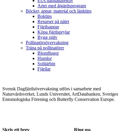
EUs habitatdirektiv
Arter med åtgärdsprogram
Böcker, appar, material och länktips
Boktips
Resurser på nätet
Fjärilsappar
Köpa fjärilsprylar
Bygg själv
Pollinatörsövervakning
Träna på pollinatörer
Blomflugor
Humlor
Solitärbin
Fjärilar
Svensk Dagfjärilsövervakning utförs i samarbete med
Naturvårdsverket, Lunds Universitet, ArtDatabanken, Sveriges
Entomologiska Förening och Butterfly Conservation Europe.
Skriv ett brev
Ring oss