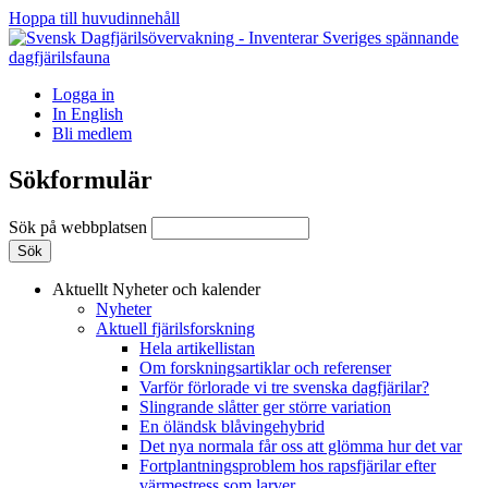
Hoppa till huvudinnehåll
Logga in
In English
Bli medlem
Sökformulär
Sök på webbplatsen
Aktuellt
Nyheter och kalender
Nyheter
Aktuell fjärilsforskning
Hela artikellistan
Om forskningsartiklar och referenser
Varför förlorade vi tre svenska dagfjärilar?
Slingrande slåtter ger större variation
En öländsk blåvingehybrid
Det nya normala får oss att glömma hur det var
Fortplantningsproblem hos rapsfjärilar efter
värmestress som larver