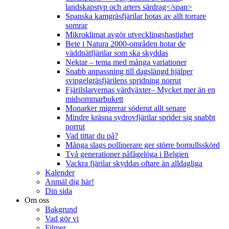
landskapstyp och arters särdrag</span>
Spanska kamgräsfjärilar hotas av allt torrare
somrar
Mikroklimat avgör utvecklingshastighet
Bete i Natura 2000-områden hotar de
väddnätfjärilar som ska skyddas
Nektar – tema med många variationer
Snabb anpassning till dagslängd hjälper
svingelgräsfjärilens spridning norrut
Fjärilslarvernas värdväxter– Mycket mer än en
midsommarbukett
Monarker migrerar söderut allt senare
Mindre kräsna sydrovfjärilar sprider sig snabbt
norrut
Vad tittar du på?
Många slags pollinerare ger större bomullsskörd
Två generationer påfågelöga i Belgien
Vackra fjärilar skyddas oftare än alldagliga
Kalender
Anmäl dig här!
Din sida
Om oss
Bakgrund
Vad gör vi
Filmer