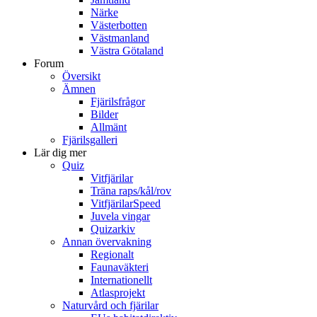
Närke
Västerbotten
Västmanland
Västra Götaland
Forum
Översikt
Ämnen
Fjärilsfrågor
Bilder
Allmänt
Fjärilsgalleri
Lär dig mer
Quiz
Vitfjärilar
Träna raps/kål/rov
VitfjärilarSpeed
Juvela vingar
Quizarkiv
Annan övervakning
Regionalt
Faunaväkteri
Internationellt
Atlasprojekt
Naturvård och fjärilar