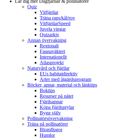
Lär dig mer
Dagfjärilar & pollinatörer
Quiz
Vitfjärilar
Träna raps/kål/rov
VitfjärilarSpeed
Juvela vingar
Quizarkiv
Annan övervakning
Regionalt
Faunaväkteri
Internationellt
Atlasprojekt
Naturvård och fjärilar
EUs habitatdirektiv
Arter med åtgärdsprogram
Böcker, appar, material och länktips
Boktips
Resurser på nätet
Fjärilsappar
Köpa fjärilsprylar
Bygg själv
Pollinatörsövervakning
Träna på pollinatörer
Blomflugor
Humlor