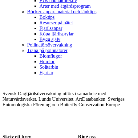
EUs habitatdirektiv
Arter med åtgärdsprogram
Böcker, appar, material och länktips
Boktips
Resurser på nätet
Fjärilsappar
Köpa fjärilsprylar
Bygg själv
Pollinatörsövervakning
Träna på pollinatörer
Blomflugor
Humlor
Solitärbin
Fjärilar
Svensk Dagfjärilsövervakning utförs i samarbete med
Naturvårdsverket, Lunds Universitet, ArtDatabanken, Sveriges
Entomologiska Förening och Butterfly Conservation Europe.
Skriv ett brev
Ring oss