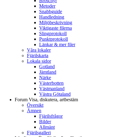
Broschyr
Metoder
Snabbguide
Handledning
Miljöbeskrivning
Viktigaste filerna
Slingprotokoll
Punktprotokoll
Länkar & mer filer
Våra lokaler
Fjärilskarta
Lokala sidor
Gotland
Jämtland
Närke
Västerbotten
Västmanland
Västra Götaland
Forum
Visa, diskutera, artbestäm
Översikt
Ämnen
Fjärilsfrågor
Bilder
Allmänt
Fjärilsgalleri