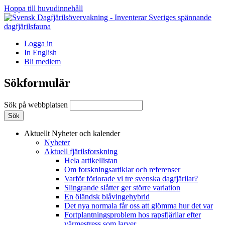
Hoppa till huvudinnehåll
Logga in
In English
Bli medlem
Sökformulär
Sök på webbplatsen
Aktuellt
Nyheter och kalender
Nyheter
Aktuell fjärilsforskning
Hela artikellistan
Om forskningsartiklar och referenser
Varför förlorade vi tre svenska dagfjärilar?
Slingrande slåtter ger större variation
En öländsk blåvingehybrid
Det nya normala får oss att glömma hur det var
Fortplantningsproblem hos rapsfjärilar efter
värmestress som larver