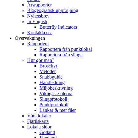
Årsrapporter
Biogeografisk uppföljning
Nyhetsbrev
In English
Butterfly Indicators
Kontakta oss
Övervakningen
Rapportera
Rapportera från punktlokal
Rapportera från slinga
Hur gör man?
Broschyr
Metoder
Snabbguide
Handledning
Miljöbeskrivning
Viktigaste filerna
Slingprotokoll
Punktprotokoll
Länkar & mer filer
Våra lokaler
Fjärilskarta
Lokala sidor
Gotland
Jämtland