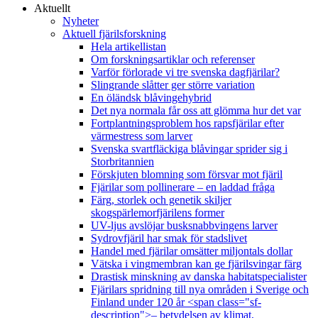
Aktuellt
Nyheter
Aktuell fjärilsforskning
Hela artikellistan
Om forskningsartiklar och referenser
Varför förlorade vi tre svenska dagfjärilar?
Slingrande slåtter ger större variation
En öländsk blåvingehybrid
Det nya normala får oss att glömma hur det var
Fortplantningsproblem hos rapsfjärilar efter
värmestress som larver
Svenska svartfläckiga blåvingar sprider sig i
Storbritannien
Förskjuten blomning som försvar mot fjäril
Fjärilar som pollinerare – en laddad fråga
Färg, storlek och genetik skiljer
skogspärlemorfjärilens former
UV-ljus avslöjar busksnabbvingens larver
Sydrovfjäril har smak för stadslivet
Handel med fjärilar omsätter miljontals dollar
Vätska i vingmembran kan ge fjärilsvingar färg
Drastisk minskning av danska habitatspecialister
Fjärilars spridning till nya områden i Sverige och
Finland under 120 år <span class="sf-
description">– betydelsen av klimat,