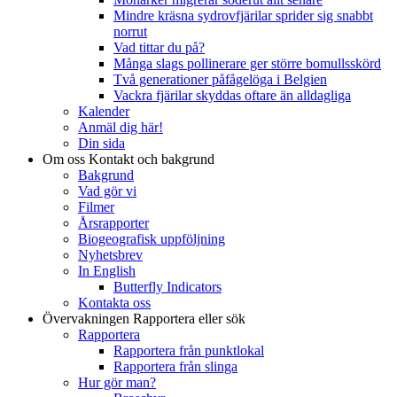
Mindre kräsna sydrovfjärilar sprider sig snabbt
norrut
Vad tittar du på?
Många slags pollinerare ger större bomullsskörd
Två generationer påfågelöga i Belgien
Vackra fjärilar skyddas oftare än alldagliga
Kalender
Anmäl dig här!
Din sida
Om oss
Kontakt och bakgrund
Bakgrund
Vad gör vi
Filmer
Årsrapporter
Biogeografisk uppföljning
Nyhetsbrev
In English
Butterfly Indicators
Kontakta oss
Övervakningen
Rapportera eller sök
Rapportera
Rapportera från punktlokal
Rapportera från slinga
Hur gör man?