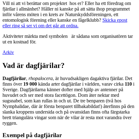
Vill ni att vi berättar om projektet hos er? Eller ha ett föredrag om
fjärilar i allmänhet? Håller ni kanske på att sätta ihop programmet
inför vårens möten i en krets av Naturskyddsföreningen, ett
entomologisk förening eller kanske en fågelklubb?
Skicka epost
eller ring så ser vi om det går att ordna.
Aktiviteter märkta med symbolen
är sådana som organisatören tar
ut en kostnad för.
Arkiv
Vad är dagfjärilar?
Dagfjärilar
,
rhopalocera
, är huvudsakligen dagaktiva fjärilar. Det
finns över
19 000
kända arter dagfjärilar i världen, varav cirka
110
i
Sverige. Dagfjärilarna känner dofter med hjälp av antenner på
huvudet och ser med stora facettögon. Dom äter nektar med
sugsnabel, som kan rullas in och ut. De tre benparen (två hos
Nymphalidae, där är första benparet tillbakabildat!) återfinns på den
slanka kroppens undersida och på ovansidan finns ofta färgstarka
brett triangulära vingar som när de vilar är resta mot varandra över
ryggen.
Exempel på dagfjärilar