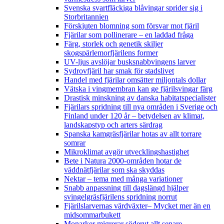
Svenska svartfläckiga blåvingar sprider sig i
Storbritannien
Förskjuten blomning som försvar mot fjäril
Fjärilar som pollinerare – en laddad fråga
Färg, storlek och genetik skiljer
skogspärlemorfjärilens former
UV-ljus avslöjar busksnabbvingens larver
Sydrovfjäril har smak för stadslivet
Handel med fjärilar omsätter miljontals dollar
Vätska i vingmembran kan ge fjärilsvingar färg
Drastisk minskning av danska habitatspecialister
Fjärilars spridning till nya områden i Sverige och
Finland under 120 år
– betydelsen av klimat,
landskapstyp och arters särdrag
Spanska kamgräsfjärilar hotas av allt torrare
somrar
Mikroklimat avgör utvecklingshastighet
Bete i Natura 2000-områden hotar de
väddnätfjärilar som ska skyddas
Nektar – tema med många variationer
Snabb anpassning till dagslängd hjälper
svingelgräsfjärilens spridning norrut
Fjärilslarvernas värdväxter– Mycket mer än en
midsommarbukett
Monarker migrerar söderut allt senare