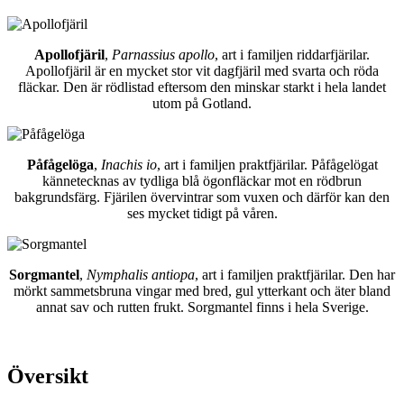
Apollofjäril
,
Parnassius apollo
, art i familjen riddarfjärilar.
Apollofjäril är en mycket stor vit dagfjäril med svarta och röda
fläckar. Den är rödlistad eftersom den minskar starkt i hela landet
utom på Gotland.
Påfågelöga
,
Inachis io
, art i familjen praktfjärilar. Påfågelögat
kännetecknas av tydliga blå ögonfläckar mot en rödbrun
bakgrundsfärg. Fjärilen övervintrar som vuxen och därför kan den
ses mycket tidigt på våren.
Sorgmantel
,
Nymphalis antiopa
, art i familjen praktfjärilar. Den har
mörkt sammetsbruna vingar med bred, gul ytterkant och äter bland
annat sav och rutten frukt. Sorgmantel finns i hela Sverige.
Översikt