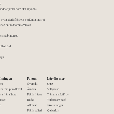
t
äddnätfjärilar som ska skyddas
 svingelgräsfjärilens spridning norrut
mer än en midsommarbukett
g snabbt norrut
ullsskörd
liga
kningen
Forum
Lär dig mer
era
Översikt
Quiz
ra från punktlokal
Ämnen
Vitfjärilar
ra från slinga
Fjärilsfrågor
Träna raps/kål/rov
 man?
Bilder
VitfjärilarSpeed
r
Allmänt
Juvela vingar
Fjärilsgalleri
Quizarkiv