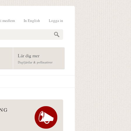
li medlem
In English
Logga in
formulär
Lär dig mer
Dagfjärilar & pollinatörer
ÅNG