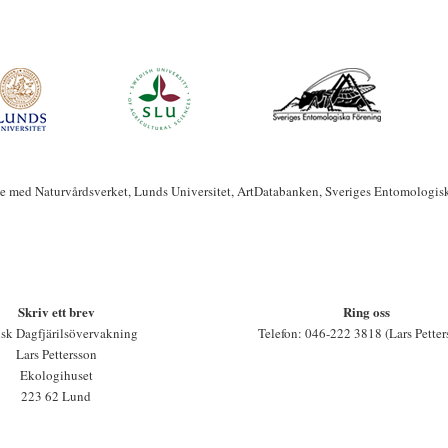
te med Naturvårdsverket, Lunds Universitet, ArtDatabanken, Sveriges Entomologis
Skriv ett brev
Ring oss
sk Dagfjärilsövervakning
Telefon: 046-222 3818 (Lars Petter
Lars Pettersson
Ekologihuset
223 62 Lund