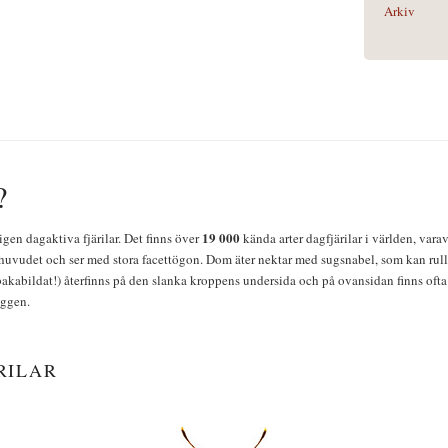
Arkiv
?
19 000
igen dagaktiva fjärilar. Det finns över
kända arter dagfjärilar i världen, vara
huvudet och ser med stora facettögon. Dom äter nektar med sugsnabel, som kan rulla
bakabildat!) återfinns på den slanka kroppens undersida och på ovansidan finns ofta 
yggen.
RILAR