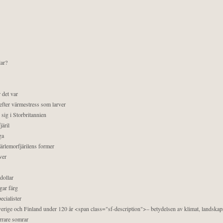
lar?
 det var
efter värmestress som larver
sig i Storbritannien
äril
ga
pärlemorfjärilens former
ver
dollar
gar färg
ecialister
 Sverige och Finland under 120 år <span class="sf-description">– betydelsen av klimat, landska
orrare somrar