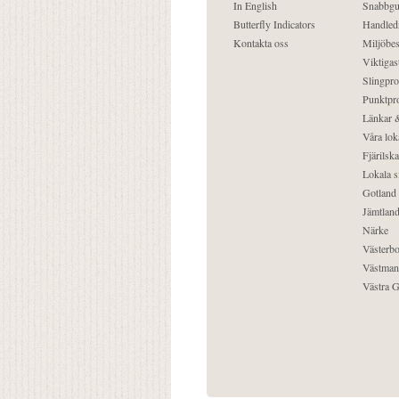
In English
Snabbgu
Butterfly Indicators
Handled
Kontakta oss
Miljöbes
Viktigast
Slingpro
Punktpro
Länkar &
Våra lok
Fjärilska
Lokala s
Gotland
Jämtlan
Närke
Västerbo
Västman
Västra G