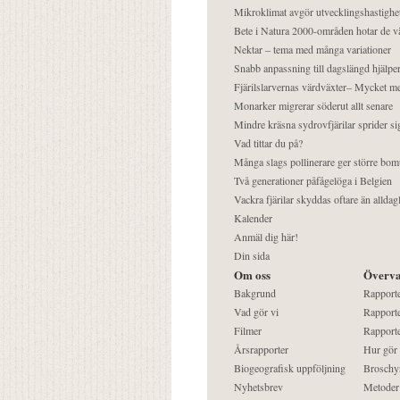
Mikroklimat avgör utvecklingshastighe
Bete i Natura 2000-områden hotar de v
Nektar – tema med många variationer
Snabb anpassning till dagslängd hjälper
Fjärilslarvernas värdväxter– Mycket 
Monarker migrerar söderut allt senare
Mindre kräsna sydrovfjärilar sprider si
Vad tittar du på?
Många slags pollinerare ger större bom
Två generationer påfågelöga i Belgien
Vackra fjärilar skyddas oftare än alldag
Kalender
Anmäl dig här!
Din sida
Om oss
Överva
Bakgrund
Rapport
Vad gör vi
Rapporte
Filmer
Rapporte
Årsrapporter
Hur gör
Biogeografisk uppföljning
Broschy
Nyhetsbrev
Metoder