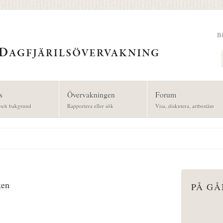
B
Sök
s
Övervakningen
Forum
och bakgrund
Rapportera eller sök
Visa, diskutera, artbestäm
ken
PÅ G