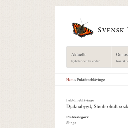
Hoppa till huvudinnehåll
Aktuellt
Om os
Nyheter och kalender
Kontakt 
Hem
» Puktörneblåvinge
Puktörneblåvinge
Djäknabygd, Stenbrohult soc
Platskategori:
Slinga