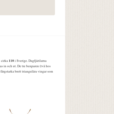
110
v cirka
i Sverige. Dagfjärilarna
s in och ut. De tre benparen (två hos
färgstarka brett triangulära vingar som