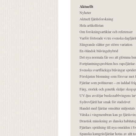
Aktuellt
Nyheter
Aktuell fjärilsforskning
Hela artikellistan
Om forskningsartiklar och referenser
Varför förlorade vi tre svenska dagfjäri
Slingrande slåtter ger större variation
En öländsk blåvingehybrid
Det nya normala får oss att glömma hur
Fortplantningsproblem hos rapsfjärilar 
Svenska svartfläckiga blåvingar sprider 
Förskjuten blomning som försvar mot fj
Fjärilar som pollinerare – en laddad frå
Färg, storlek och genetik skiljer skogs
UV-ljus avslöjar busksnabbvingens lar
Sydrovfjäril har smak för stadslivet
Handel med fjärilar omsätter miljontals 
Vätska i vingmembran kan ge fjärilsvin
Drastisk minskning av danska habitatsp
Fjärilars spridning till nya områden i
Spanska kamgräsfjärilar hotas av allt t