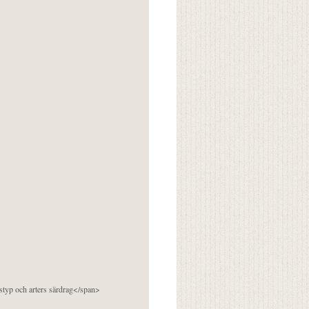
pstyp och arters särdrag</span>