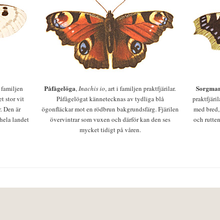
Påfågelöga
Sorgman
 i familjen
,
Inachis io
, art i familjen praktfjärilar.
t stor vit
Påfågelögat kännetecknas av tydliga blå
praktfjäri
r. Den är
ögonfläckar mot en rödbrun bakgrundsfärg. Fjärilen
med bred,
 hela landet
övervintrar som vuxen och därför kan den ses
och rutten
mycket tidigt på våren.