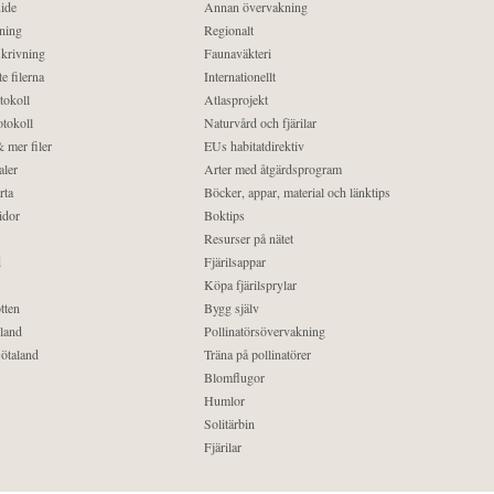
ide
Annan övervakning
ning
Regionalt
krivning
Faunaväkteri
e filerna
Internationellt
tokoll
Atlasprojekt
tokoll
Naturvård och fjärilar
 mer filer
EUs habitatdirektiv
aler
Arter med åtgärdsprogram
rta
Böcker, appar, material och länktips
idor
Boktips
Resurser på nätet
d
Fjärilsappar
Köpa fjärilsprylar
tten
Bygg själv
land
Pollinatörsövervakning
ötaland
Träna på pollinatörer
Blomflugor
Humlor
Solitärbin
Fjärilar