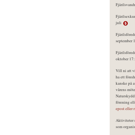
Fjärilsvand
Fjärilsexku
juli
Fjärilsföred
september 
Fjärilsföred
oktober 17
Vill ni att 
ha ett föred
kanske på a
vårens möte
Naturskydds
förening el
epost eller 
Aktivitete
som organisa