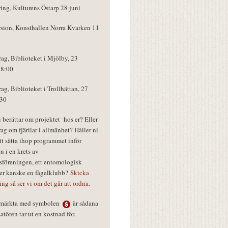
ring, Kulturens Östarp 28 juni
rsion, Konsthallen Norra Kvarken 11
rag, Biblioteket i Mjölby, 23
18:00
rag, Biblioteket i Trollhättan, 27
:30
vi berättar om projektet hos er? Eller
rag om fjärilar i allmänhet? Håller ni
tt sätta ihop programmet inför
n i en krets av
föreningen, ett entomologisk
ler kanske en fågelklubb?
Skicka
ring så ser vi om det går att ordna.
r märkta med symbolen
är sådana
tören tar ut en kostnad för.