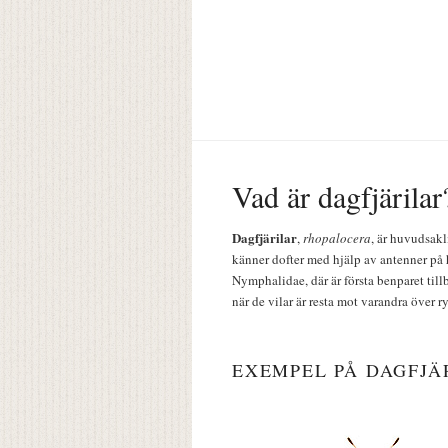
Vad är dagfjärilar
Dagfjärilar
,
rhopalocera
, är huvudsakl
känner dofter med hjälp av antenner på 
Nymphalidae, där är första benparet till
när de vilar är resta mot varandra över r
EXEMPEL PÅ DAGFJÄ