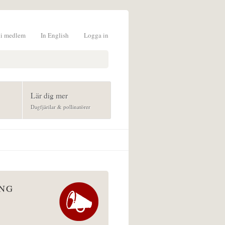
li medlem
In English
Logga in
formulär
Lär dig mer
Dagfjärilar & pollinatörer
ÅNG