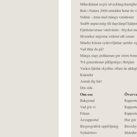
Mikroklimat avgör utvecklingshastighe
Bete i Natura 2000-områden hotar de v
Nektar – tema med många variationer
Snabb anpassning till dagslängd hjälper
Fjärilslarvernas värdväxter– Mycket 
Monarker migrerar söderut allt senare
Mindre kräsna sydrovfjärilar sprider si
Vad tittar du på?
Många slags pollinerare ger större bom
Två generationer påfågelöga i Belgien
Vackra fjärilar skyddas oftare än alldag
Kalender
Anmäl dig här!
Din sida
Om oss
Överva
Bakgrund
Rapport
Vad gör vi
Rapporte
Filmer
Rapporte
Årsrapporter
Hur gör
Biogeografisk uppföljning
Broschy
Nyhetsbrev
Metoder