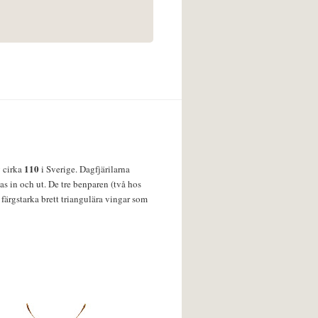
110
v cirka
i Sverige. Dagfjärilarna
s in och ut. De tre benparen (två hos
färgstarka brett triangulära vingar som