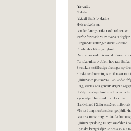
Aktuellt
Nyheter
Aktuell fjärilsforskning
Hela artikellistan
Om forskningsartiklar och referenser
Varför förlorade vi tre svenska dagfjäri
Slingrande slåtter ger större variation
En öländsk blåvingehybrid
Det nya normala får oss att glömma hur
Fortplantningsproblem hos rapsfjärilar 
Svenska svartfläckiga blåvingar sprider 
Förskjuten blomning som försvar mot fj
Fjärilar som pollinerare – en laddad frå
Färg, storlek och genetik skiljer skogs
UV-ljus avslöjar busksnabbvingens lar
Sydrovfjäril har smak för stadslivet
Handel med fjärilar omsätter miljontals 
Vätska i vingmembran kan ge fjärilsvin
Drastisk minskning av danska habitatsp
Fjärilars spridning till nya områden i
Spanska kamgräsfjärilar hotas av allt t