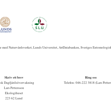
te med Naturvårdsverket, Lunds Universitet, ArtDatabanken, Sveriges Entomologis
Skriv ett brev
Ring oss
sk Dagfjärilsövervakning
Telefon: 046-222 3818 (Lars Petter
Lars Pettersson
Ekologihuset
223 62 Lund