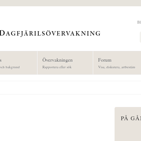
B
Sök
s
Övervakningen
Forum
och bakgrund
Rapportera eller sök
Visa, diskutera, artbestäm
PÅ G