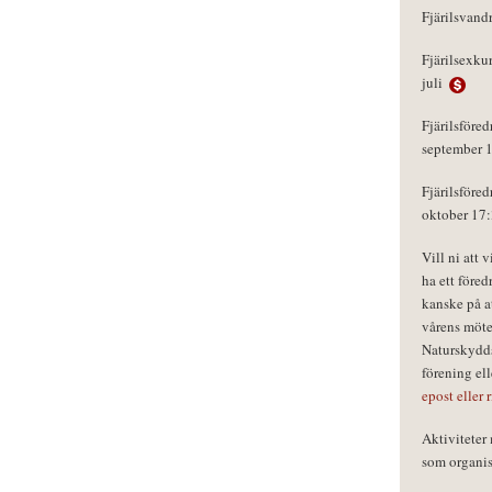
Fjärilsvand
Fjärilsexku
juli
Fjärilsföred
september 
Fjärilsföred
oktober 17
Vill ni att 
ha ett föred
kanske på a
vårens möte
Naturskydds
förening el
epost eller 
Aktivitete
som organisa