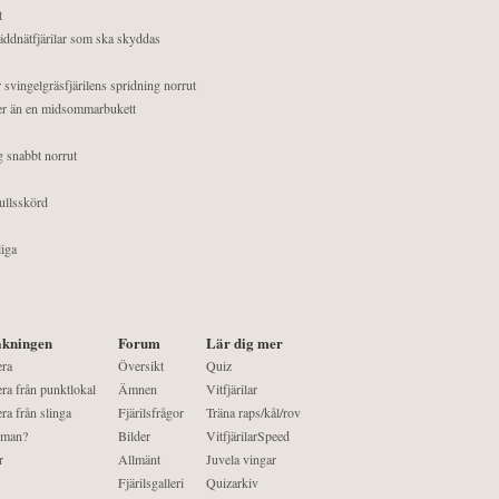
t
äddnätfjärilar som ska skyddas
 svingelgräsfjärilens spridning norrut
mer än en midsommarbukett
g snabbt norrut
ullsskörd
liga
kningen
Forum
Lär dig mer
era
Översikt
Quiz
ra från punktlokal
Ämnen
Vitfjärilar
ra från slinga
Fjärilsfrågor
Träna raps/kål/rov
 man?
Bilder
VitfjärilarSpeed
r
Allmänt
Juvela vingar
Fjärilsgalleri
Quizarkiv