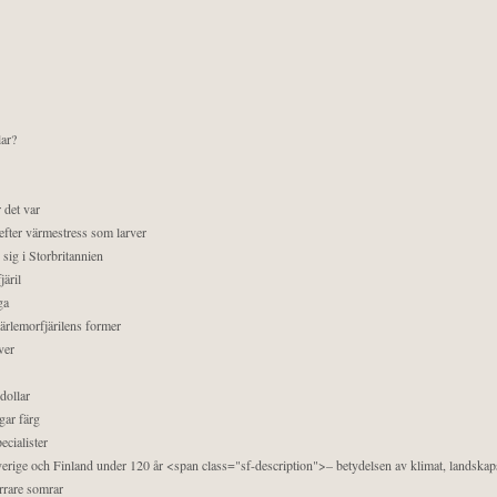
lar?
 det var
efter värmestress som larver
sig i Storbritannien
äril
ga
pärlemorfjärilens former
ver
dollar
gar färg
ecialister
 Sverige och Finland under 120 år <span class="sf-description">– betydelsen av klimat, landska
orrare somrar