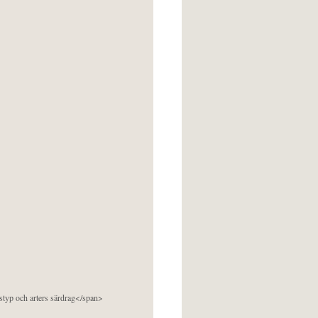
pstyp och arters särdrag</span>