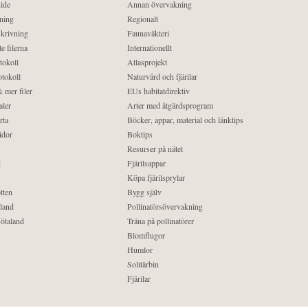
ide
Annan övervakning
ning
Regionalt
krivning
Faunaväkteri
e filerna
Internationellt
tokoll
Atlasprojekt
tokoll
Naturvård och fjärilar
 mer filer
EUs habitatdirektiv
aler
Arter med åtgärdsprogram
rta
Böcker, appar, material och länktips
idor
Boktips
Resurser på nätet
d
Fjärilsappar
Köpa fjärilsprylar
tten
Bygg själv
land
Pollinatörsövervakning
ötaland
Träna på pollinatörer
Blomflugor
Humlor
Solitärbin
Fjärilar