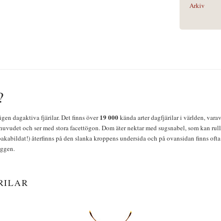
Arkiv
?
19 000
igen dagaktiva fjärilar. Det finns över
kända arter dagfjärilar i världen, vara
huvudet och ser med stora facettögon. Dom äter nektar med sugsnabel, som kan rulla
bakabildat!) återfinns på den slanka kroppens undersida och på ovansidan finns ofta 
yggen.
RILAR