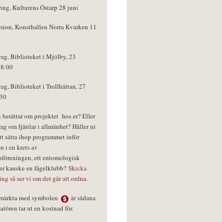
ring, Kulturens Östarp 28 juni
rsion, Konsthallen Norra Kvarken 11
rag, Biblioteket i Mjölby, 23
18:00
rag, Biblioteket i Trollhättan, 27
:30
vi berättar om projektet hos er? Eller
rag om fjärilar i allmänhet? Håller ni
tt sätta ihop programmet inför
n i en krets av
föreningen, ett entomologisk
ler kanske en fågelklubb?
Skicka
ring så ser vi om det går att ordna.
r märkta med symbolen
är sådana
tören tar ut en kostnad för.