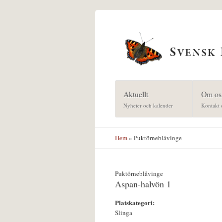
Hoppa till huvudinnehåll
Aktuellt
Om os
Nyheter och kalender
Kontakt 
Hem
» Puktörneblåvinge
Puktörneblåvinge
Aspan-halvön 1
Platskategori:
Slinga