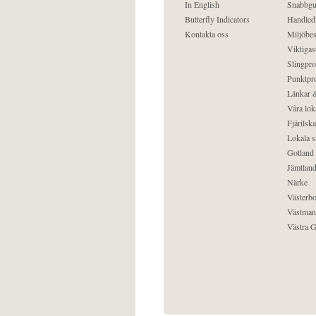
In English
Snabbgu
Butterfly Indicators
Handled
Kontakta oss
Miljöbes
Viktigast
Slingpro
Punktpro
Länkar &
Våra lok
Fjärilska
Lokala s
Gotland
Jämtlan
Närke
Västerbo
Västman
Västra G