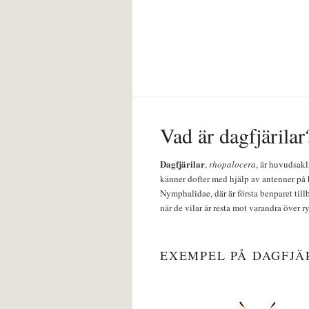
Vad är dagfjärilar
Dagfjärilar
,
rhopalocera
, är huvudsakl
känner dofter med hjälp av antenner på 
Nymphalidae, där är första benparet till
när de vilar är resta mot varandra över r
EXEMPEL PÅ DAGFJÄ