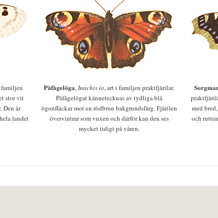
Påfågelöga
Sorgman
 i familjen
,
Inachis io
, art i familjen praktfjärilar.
t stor vit
Påfågelögat kännetecknas av tydliga blå
praktfjäri
r. Den är
ögonfläckar mot en rödbrun bakgrundsfärg. Fjärilen
med bred,
 hela landet
övervintrar som vuxen och därför kan den ses
och rutten
mycket tidigt på våren.