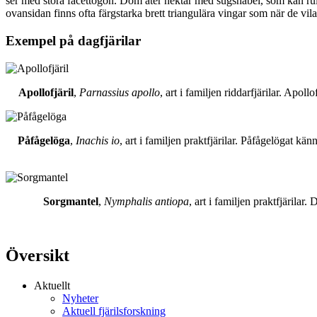
ser med stora facettögon. Dom äter nektar med sugsnabel, som kan rull
ovansidan finns ofta färgstarka brett triangulära vingar som när de vil
Exempel på dagfjärilar
Apollofjäril
,
Parnassius apollo
, art i familjen riddarfjärilar. Apol
Påfågelöga
,
Inachis io
, art i familjen praktfjärilar. Påfågelögat 
Sorgmantel
,
Nymphalis antiopa
, art i familjen praktfjärila
Översikt
Aktuellt
Nyheter
Aktuell fjärilsforskning