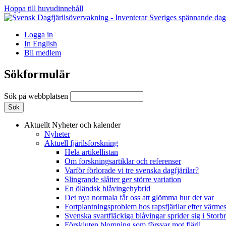
Hoppa till huvudinnehåll
Logga in
In English
Bli medlem
Sökformulär
Sök på webbplatsen
Aktuellt
Nyheter och kalender
Nyheter
Aktuell fjärilsforskning
Hela artikellistan
Om forskningsartiklar och referenser
Varför förlorade vi tre svenska dagfjärilar?
Slingrande slåtter ger större variation
En öländsk blåvingehybrid
Det nya normala får oss att glömma hur det var
Fortplantningsproblem hos rapsfjärilar efter värmes
Svenska svartfläckiga blåvingar sprider sig i Storb
Förskjuten blomning som försvar mot fjäril