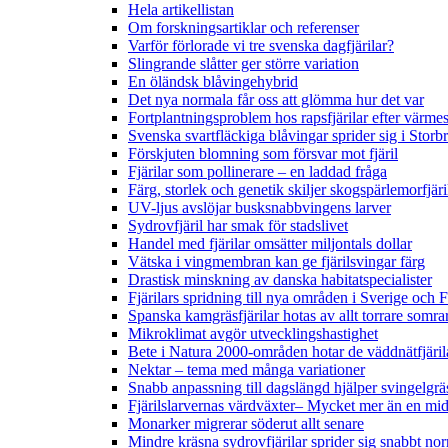
Hela artikellistan
Om forskningsartiklar och referenser
Varför förlorade vi tre svenska dagfjärilar?
Slingrande slåtter ger större variation
En öländsk blåvingehybrid
Det nya normala får oss att glömma hur det var
Fortplantningsproblem hos rapsfjärilar efter värmes
Svenska svartfläckiga blåvingar sprider sig i Storb
Förskjuten blomning som försvar mot fjäril
Fjärilar som pollinerare – en laddad fråga
Färg, storlek och genetik skiljer skogspärlemorfjär
UV-ljus avslöjar busksnabbvingens larver
Sydrovfjäril har smak för stadslivet
Handel med fjärilar omsätter miljontals dollar
Vätska i vingmembran kan ge fjärilsvingar färg
Drastisk minskning av danska habitatspecialister
Fjärilars spridning till nya områden i Sverige och
Spanska kamgräsfjärilar hotas av allt torrare somra
Mikroklimat avgör utvecklingshastighet
Bete i Natura 2000-områden hotar de väddnätfjäri
Nektar – tema med många variationer
Snabb anpassning till dagslängd hjälper svingelgräs
Fjärilslarvernas värdväxter– Mycket mer än en m
Monarker migrerar söderut allt senare
Mindre kräsna sydrovfjärilar sprider sig snabbt nor