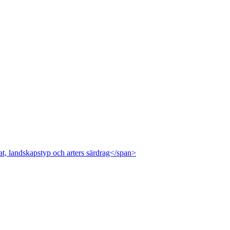
at, landskapstyp och arters särdrag</span>