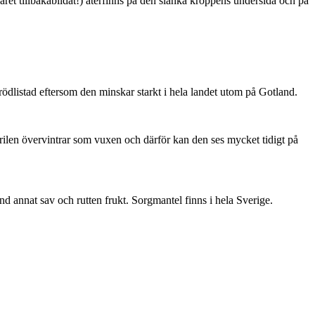
ret tillbakabildat!) återfinns på den slanka kroppens undersida och på
är rödlistad eftersom den minskar starkt i hela landet utom på Gotland.
ärilen övervintrar som vuxen och därför kan den ses mycket tidigt på
nd annat sav och rutten frukt. Sorgmantel finns i hela Sverige.