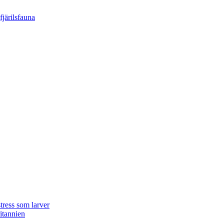
tress som larver
ritannien