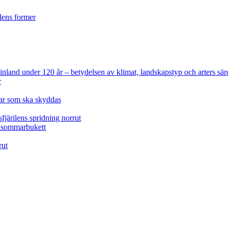
ilens former
 Finland under 120 år
– betydelsen av klimat, landskapstyp och arters sär
r
lar som ska skyddas
fjärilens spridning norrut
idsommarbukett
rut