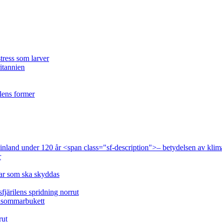
tress som larver
ritannien
ilens former
 Finland under 120 år <span class="sf-description">– betydelsen av klim
r
lar som ska skyddas
fjärilens spridning norrut
idsommarbukett
rut