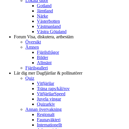
Lokala sidor
Gotland
Jämtland
Närke
Västerbotten
Västmanland
Västra Götaland
Forum
Visa, diskutera, artbestäm
Översikt
Ämnen
Fjärilsfrågor
Bilder
Allmänt
Fjärilsgalleri
Lär dig mer
Dagfjärilar & pollinatörer
Quiz
Vitfjärilar
Träna raps/kål/rov
VitfjärilarSpeed
Juvela vingar
Quizarkiv
Annan övervakning
Regionalt
Faunaväkteri
Internationellt