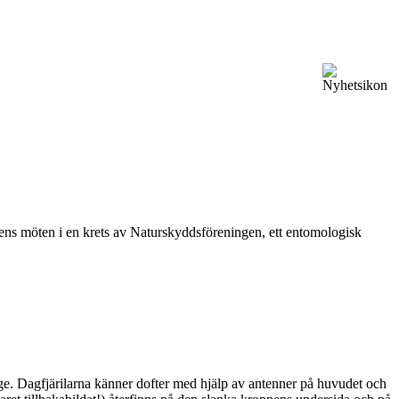
vårens möten i en krets av Naturskyddsföreningen, ett entomologisk
ge. Dagfjärilarna känner dofter med hjälp av antenner på huvudet och