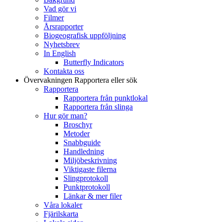
Vad gör vi
Filmer
Årsrapporter
Biogeografisk uppföljning
Nyhetsbrev
In English
Butterfly Indicators
Kontakta oss
Övervakningen
Rapportera eller sök
Rapportera
Rapportera från punktlokal
Rapportera från slinga
Hur gör man?
Broschyr
Metoder
Snabbguide
Handledning
Miljöbeskrivning
Viktigaste filerna
Slingprotokoll
Punktprotokoll
Länkar & mer filer
Våra lokaler
Fjärilskarta