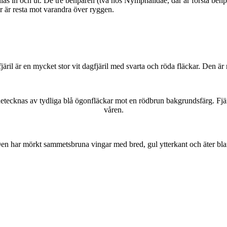
as in och ut. De tre benparen (två hos Nymphalidae, där är första benpa
ar är resta mot varandra över ryggen.
lofjäril är en mycket stor vit dagfjäril med svarta och röda fläckar. Den 
kännetecknas av tydliga blå ögonfläckar mot en rödbrun bakgrundsfärg. Fj
våren.
r. Den har mörkt sammetsbruna vingar med bred, gul ytterkant och äter bla