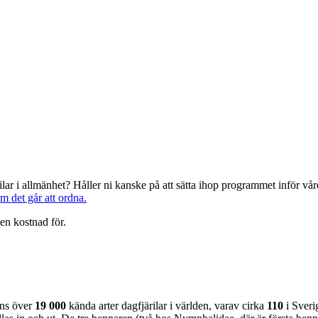
järilar i allmänhet? Håller ni kanske på att sätta ihop programmet inför 
om det går att ordna.
en kostnad för.
nns över
19 000
kända arter dagfjärilar i världen, varav cirka
110
i Sveri