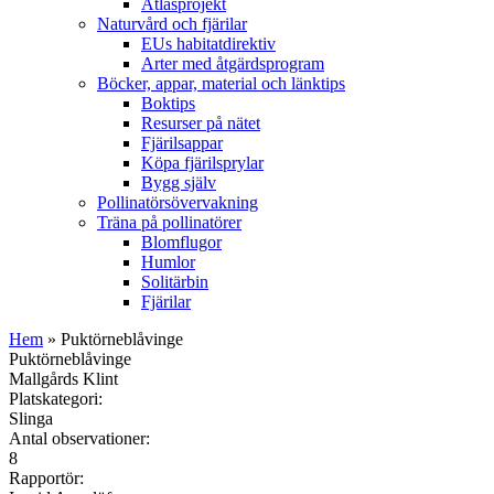
Atlasprojekt
Naturvård och fjärilar
EUs habitatdirektiv
Arter med åtgärdsprogram
Böcker, appar, material och länktips
Boktips
Resurser på nätet
Fjärilsappar
Köpa fjärilsprylar
Bygg själv
Pollinatörsövervakning
Träna på pollinatörer
Blomflugor
Humlor
Solitärbin
Fjärilar
Hem
» Puktörneblåvinge
Puktörneblåvinge
Mallgårds Klint
Platskategori:
Slinga
Antal observationer:
8
Rapportör: