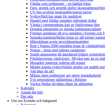
Fjärilar som pollinerare – en laddad fråga
Färg, storlek och genetik skiljer skogspärlemorfjär
UV-ljus avslöjar busksnabbvingens larver
Sydrovfjäril har smak för stadslivet
Handel med fjärilar omsätter miljontals dollar
Vätska i vingmembran kan ge fjärilsvingar färg
Drastisk minskning av danska habitatspecialister
Fjärilars spridning till nya områden i Sverige och
Spanska kamgräsfjärilar hotas av allt torrare somra
Mikroklimat avgör utvecklingshastighet
Bete i Natura 2000-områden hotar de väddnätfjäri
Nektar – tema med många variationer
Snabb anpassning till dagslängd hjälper svingelgräs
Fjärilslarvernas värdväxter– Mycket mer än en m
Monarker migrerar söderut allt senare
Mindre kräsna sydrovfjärilar sprider sig snabbt nor
Vad tittar du på?
Många slags pollinerare ger större bomullsskörd
Två generationer påfågelöga i Belgien
Vackra fjärilar skyddas oftare än alldagliga
Kalender
Anmäl dig här!
Din sida
Om oss
Kontakt och bakgrund
Bakgrund