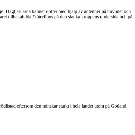
ge. Dagfjärilarna känner dofter med hjälp av antenner på huvudet och
ret tillbakabildat!) återfinns på den slanka kroppens undersida och på
är rödlistad eftersom den minskar starkt i hela landet utom på Gotland.