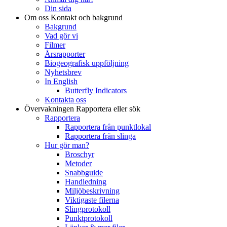
Din sida
Om oss
Kontakt och bakgrund
Bakgrund
Vad gör vi
Filmer
Årsrapporter
Biogeografisk uppföljning
Nyhetsbrev
In English
Butterfly Indicators
Kontakta oss
Övervakningen
Rapportera eller sök
Rapportera
Rapportera från punktlokal
Rapportera från slinga
Hur gör man?
Broschyr
Metoder
Snabbguide
Handledning
Miljöbeskrivning
Viktigaste filerna
Slingprotokoll
Punktprotokoll