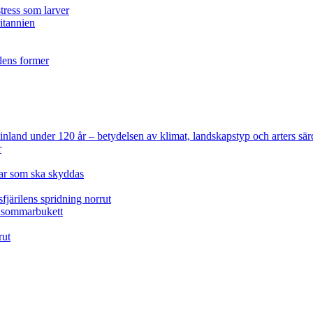
tress som larver
ritannien
ilens former
 Finland under 120 år
– betydelsen av klimat, landskapstyp och arters sär
r
lar som ska skyddas
fjärilens spridning norrut
idsommarbukett
rut