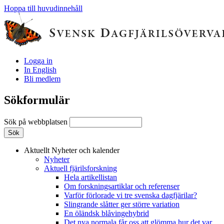
Hoppa till huvudinnehåll
Logga in
In English
Bli medlem
Sökformulär
Sök på webbplatsen
Aktuellt
Nyheter och kalender
Nyheter
Aktuell fjärilsforskning
Hela artikellistan
Om forskningsartiklar och referenser
Varför förlorade vi tre svenska dagfjärilar?
Slingrande slåtter ger större variation
En öländsk blåvingehybrid
Det nya normala får oss att glömma hur det var