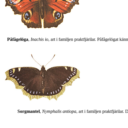
Påfågelöga
,
Inachis io
, art i familjen praktfjärilar. Påfågelögat 
Sorgmantel
,
Nymphalis antiopa
, art i familjen praktfjärila