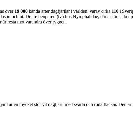
nns över
19 000
kända arter dagfjärilar i världen, varav cirka
110
i Sveri
as in och ut. De tre benparen (två hos Nymphalidae, där är första benpa
ar är resta mot varandra över ryggen.
lofjäril är en mycket stor vit dagfjäril med svarta och röda fläckar. Den 