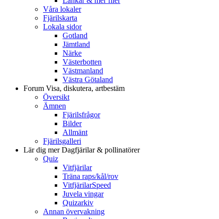
Länkar & mer filer
Våra lokaler
Fjärilskarta
Lokala sidor
Gotland
Jämtland
Närke
Västerbotten
Västmanland
Västra Götaland
Forum
Visa, diskutera, artbestäm
Översikt
Ämnen
Fjärilsfrågor
Bilder
Allmänt
Fjärilsgalleri
Lär dig mer
Dagfjärilar & pollinatörer
Quiz
Vitfjärilar
Träna raps/kål/rov
VitfjärilarSpeed
Juvela vingar
Quizarkiv
Annan övervakning