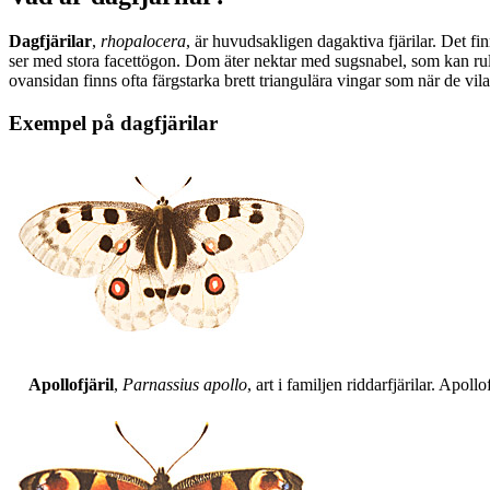
Dagfjärilar
,
rhopalocera
, är huvudsakligen dagaktiva fjärilar. Det fi
ser med stora facettögon. Dom äter nektar med sugsnabel, som kan rull
ovansidan finns ofta färgstarka brett triangulära vingar som när de vil
Exempel på dagfjärilar
Apollofjäril
,
Parnassius apollo
, art i familjen riddarfjärilar. Apol