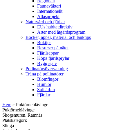
Regionalt
Faunaväkteri
Internationellt
Atlasprojekt
Naturvård och fjärilar
EUs habitatdirektiv
Arter med åtgärdsprogram
Böcker, appar, material och länktips
Boktips
Resurser på nätet
Fjärilsappar
Köpa fjärilsprylar
Bygg själv
Pollinatörsövervakning
Träna på pollinatörer
Blomflugor
Humlor
Solitärbin
Fjärilar
Hem
» Puktörneblåvinge
Puktörneblåvinge
Skogsmuren, Ramnäs
Platskategori:
Slinga