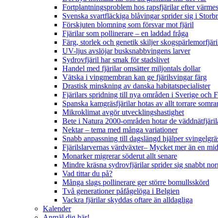
Fortplantningsproblem hos rapsfjärilar efter värmes
Svenska svartfläckiga blåvingar sprider sig i Storb
Förskjuten blomning som försvar mot fjäril
Fjärilar som pollinerare – en laddad fråga
Färg, storlek och genetik skiljer skogspärlemorfjär
UV-ljus avslöjar busksnabbvingens larver
Sydrovfjäril har smak för stadslivet
Handel med fjärilar omsätter miljontals dollar
Vätska i vingmembran kan ge fjärilsvingar färg
Drastisk minskning av danska habitatspecialister
Fjärilars spridning till nya områden i Sverige och
Spanska kamgräsfjärilar hotas av allt torrare somra
Mikroklimat avgör utvecklingshastighet
Bete i Natura 2000-områden hotar de väddnätfjäri
Nektar – tema med många variationer
Snabb anpassning till dagslängd hjälper svingelgräs
Fjärilslarvernas värdväxter– Mycket mer än en m
Monarker migrerar söderut allt senare
Mindre kräsna sydrovfjärilar sprider sig snabbt nor
Vad tittar du på?
Många slags pollinerare ger större bomullsskörd
Två generationer påfågelöga i Belgien
Vackra fjärilar skyddas oftare än alldagliga
Kalender
Anmäl dig här!