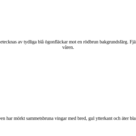
kännetecknas av tydliga blå ögonfläckar mot en rödbrun bakgrundsfärg. Fj
våren.
r. Den har mörkt sammetsbruna vingar med bred, gul ytterkant och äter bla