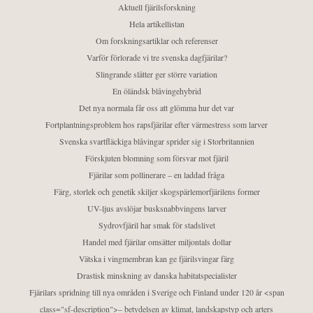
Aktuell fjärilsforskning
Hela artikellistan
Om forskningsartiklar och referenser
Varför förlorade vi tre svenska dagfjärilar?
Slingrande slåtter ger större variation
En öländsk blåvingehybrid
Det nya normala får oss att glömma hur det var
Fortplantningsproblem hos rapsfjärilar efter värmestress som larver
Svenska svartfläckiga blåvingar sprider sig i Storbritannien
Förskjuten blomning som försvar mot fjäril
Fjärilar som pollinerare – en laddad fråga
Färg, storlek och genetik skiljer skogspärlemorfjärilens former
UV-ljus avslöjar busksnabbvingens larver
Sydrovfjäril har smak för stadslivet
Handel med fjärilar omsätter miljontals dollar
Vätska i vingmembran kan ge fjärilsvingar färg
Drastisk minskning av danska habitatspecialister
Fjärilars spridning till nya områden i Sverige och Finland under 120 år <span
class="sf-description">– betydelsen av klimat, landskapstyp och arters