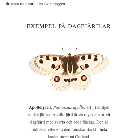
är resta mot varandra över ryggen.
EXEMPEL PÅ DAGFJÄRILAR
Apollofjäril
,
Parnassius apollo
, art i familjen
riddarfjärilar. Apollofjäril är en mycket stor vit
dagfjäril med svarta och röda fläckar. Den är
rödlistad eftersom den minskar starkt i hela
landet utom på Gotland.