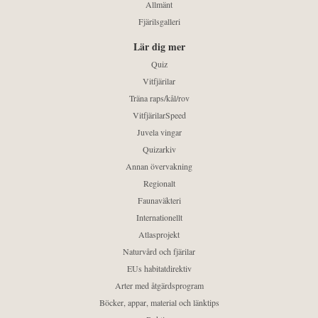
Allmänt
Fjärilsgalleri
Lär dig mer
Quiz
Vitfjärilar
Träna raps/kål/rov
VitfjärilarSpeed
Juvela vingar
Quizarkiv
Annan övervakning
Regionalt
Faunaväkteri
Internationellt
Atlasprojekt
Naturvård och fjärilar
EUs habitatdirektiv
Arter med åtgärdsprogram
Böcker, appar, material och länktips