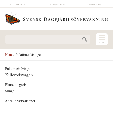
Hoppa till huvudinnehåll
BLI MEDLEM
IN ENGLISH
LOGGA IN
Sökformulär
Hem
» Puktörneblåvinge
Puktörneblåvinge
Killerödsvägen
Platskategori:
Slinga
Antal observationer:
1