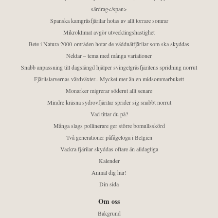
särdrag</span>
Spanska kamgräsfjärilar hotas av allt torrare somrar
Mikroklimat avgör utvecklingshastighet
Bete i Natura 2000-områden hotar de väddnätfjärilar som ska skyddas
Nektar – tema med många variationer
Snabb anpassning till dagslängd hjälper svingelgräsfjärilens spridning norrut
Fjärilslarvernas värdväxter– Mycket mer än en midsommarbukett
Monarker migrerar söderut allt senare
Mindre kräsna sydrovfjärilar sprider sig snabbt norrut
Vad tittar du på?
Många slags pollinerare ger större bomullsskörd
Två generationer påfågelöga i Belgien
Vackra fjärilar skyddas oftare än alldagliga
Kalender
Anmäl dig här!
Din sida
Om oss
Bakgrund