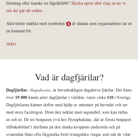
förening eller kanske en fågelklubb?
Skicka epost eller ring så ser vi
om det går att ordna.
Aktiviteter märkta med symbolen
är sådana som organisatören tar ut
en kostnad för.
Arkiv
Vad är dagfjärilar?
Dagfjärilar
,
rhopalocera
, är huvudsakligen dagaktiva fjärilar. Det finns
19 000
110
över
kända arter dagfjärilar i världen, varav cirka
i Sverige.
Dagfjärilarna känner dofter med hjälp av antenner på huvudet och ser
med stora facettögon. Dom äter nektar med sugsnabel, som kan rullas
in och ut. De tre benparen (två hos Nymphalidae, där är första benparet
tillbakabildat!) återfinns på den slanka kroppens undersida och på
ovansidan finns ofta färgstarka brett triangulära vingar som när de vilar