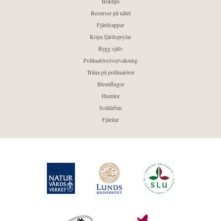
Boktips
Resurser på nätet
Fjärilsappar
Köpa fjärilsprylar
Bygg själv
Pollinatörsövervakning
Träna på pollinatörer
Blomflugor
Humlor
Solitärbin
Fjärilar