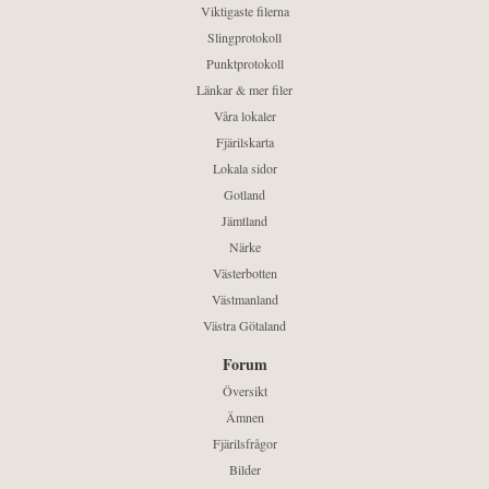
Viktigaste filerna
Slingprotokoll
Punktprotokoll
Länkar & mer filer
Våra lokaler
Fjärilskarta
Lokala sidor
Gotland
Jämtland
Närke
Västerbotten
Västmanland
Västra Götaland
Forum
Översikt
Ämnen
Fjärilsfrågor
Bilder