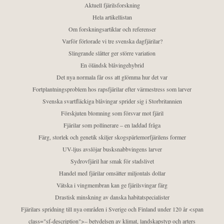
Aktuell fjärilsforskning
Hela artikellistan
Om forskningsartiklar och referenser
Varför förlorade vi tre svenska dagfjärilar?
Slingrande slåtter ger större variation
En öländsk blåvingehybrid
Det nya normala får oss att glömma hur det var
Fortplantningsproblem hos rapsfjärilar efter värmestress som larver
Svenska svartfläckiga blåvingar sprider sig i Storbritannien
Förskjuten blomning som försvar mot fjäril
Fjärilar som pollinerare – en laddad fråga
Färg, storlek och genetik skiljer skogspärlemorfjärilens former
UV-ljus avslöjar busksnabbvingens larver
Sydrovfjäril har smak för stadslivet
Handel med fjärilar omsätter miljontals dollar
Vätska i vingmembran kan ge fjärilsvingar färg
Drastisk minskning av danska habitatspecialister
Fjärilars spridning till nya områden i Sverige och Finland under 120 år <span
class="sf-description">– betydelsen av klimat, landskapstyp och arters