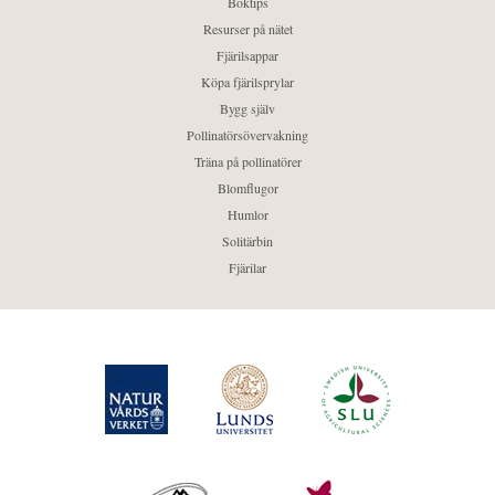
Boktips
Resurser på nätet
Fjärilsappar
Köpa fjärilsprylar
Bygg själv
Pollinatörsövervakning
Träna på pollinatörer
Blomflugor
Humlor
Solitärbin
Fjärilar