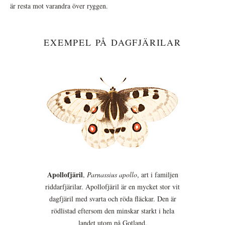
är resta mot varandra över ryggen.
EXEMPEL PÅ DAGFJÄRILAR
Apollofjäril
,
Parnassius apollo
, art i familjen
riddarfjärilar. Apollofjäril är en mycket stor vit
dagfjäril med svarta och röda fläckar. Den är
rödlistad eftersom den minskar starkt i hela
landet utom på Gotland.