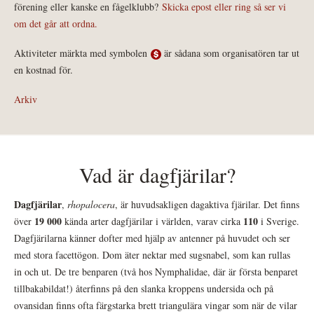
förening eller kanske en fågelklubb?
Skicka epost eller ring så ser vi
om det går att ordna.
Aktiviteter märkta med symbolen
är sådana som organisatören tar ut
en kostnad för.
Arkiv
Vad är dagfjärilar?
Dagfjärilar
,
rhopalocera
, är huvudsakligen dagaktiva fjärilar. Det finns
19 000
110
över
kända arter dagfjärilar i världen, varav cirka
i Sverige.
Dagfjärilarna känner dofter med hjälp av antenner på huvudet och ser
med stora facettögon. Dom äter nektar med sugsnabel, som kan rullas
in och ut. De tre benparen (två hos Nymphalidae, där är första benparet
tillbakabildat!) återfinns på den slanka kroppens undersida och på
ovansidan finns ofta färgstarka brett triangulära vingar som när de vilar