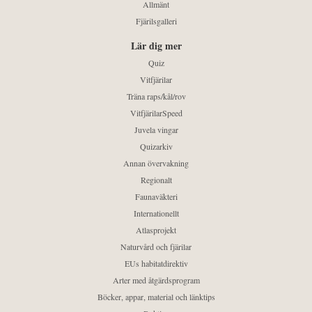
Allmänt
Fjärilsgalleri
Lär dig mer
Quiz
Vitfjärilar
Träna raps/kål/rov
VitfjärilarSpeed
Juvela vingar
Quizarkiv
Annan övervakning
Regionalt
Faunaväkteri
Internationellt
Atlasprojekt
Naturvård och fjärilar
EUs habitatdirektiv
Arter med åtgärdsprogram
Böcker, appar, material och länktips