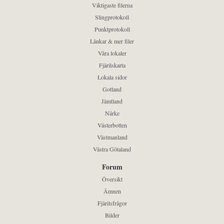
Viktigaste filerna
Slingprotokoll
Punktprotokoll
Länkar & mer filer
Våra lokaler
Fjärilskarta
Lokala sidor
Gotland
Jämtland
Närke
Västerbotten
Västmanland
Västra Götaland
Forum
Översikt
Ämnen
Fjärilsfrågor
Bilder