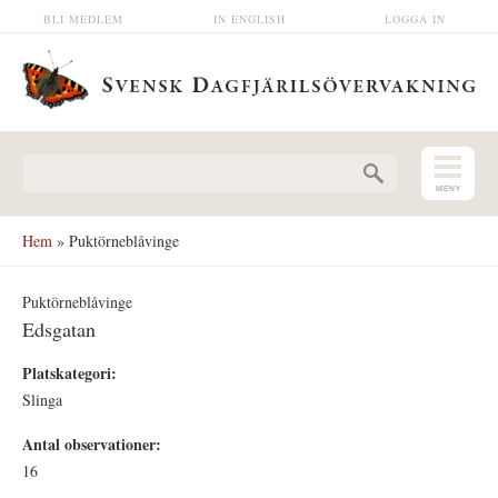
Hoppa till huvudinnehåll
BLI MEDLEM
IN ENGLISH
LOGGA IN
Sökformulär
Hem
» Puktörneblåvinge
Puktörneblåvinge
Edsgatan
Platskategori:
Slinga
Antal observationer:
16