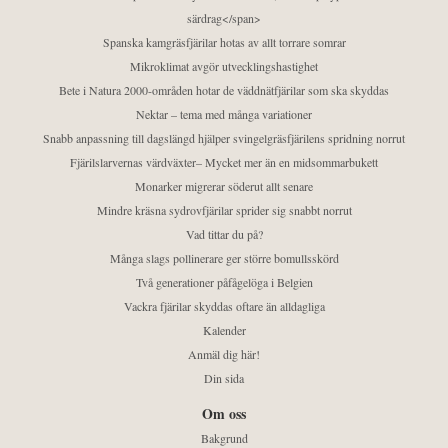
särdrag</span>
Spanska kamgräsfjärilar hotas av allt torrare somrar
Mikroklimat avgör utvecklingshastighet
Bete i Natura 2000-områden hotar de väddnätfjärilar som ska skyddas
Nektar – tema med många variationer
Snabb anpassning till dagslängd hjälper svingelgräsfjärilens spridning norrut
Fjärilslarvernas värdväxter– Mycket mer än en midsommarbukett
Monarker migrerar söderut allt senare
Mindre kräsna sydrovfjärilar sprider sig snabbt norrut
Vad tittar du på?
Många slags pollinerare ger större bomullsskörd
Två generationer påfågelöga i Belgien
Vackra fjärilar skyddas oftare än alldagliga
Kalender
Anmäl dig här!
Din sida
Om oss
Bakgrund