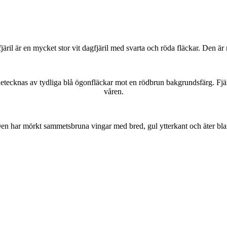
lofjäril är en mycket stor vit dagfjäril med svarta och röda fläckar. Den 
kännetecknas av tydliga blå ögonfläckar mot en rödbrun bakgrundsfärg. Fj
våren.
r. Den har mörkt sammetsbruna vingar med bred, gul ytterkant och äter bla