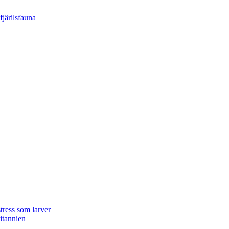
tress som larver
ritannien