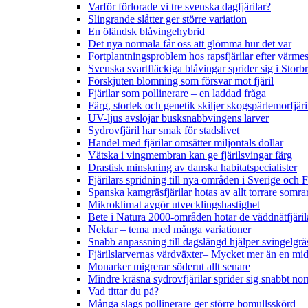
Varför förlorade vi tre svenska dagfjärilar?
Slingrande slåtter ger större variation
En öländsk blåvingehybrid
Det nya normala får oss att glömma hur det var
Fortplantningsproblem hos rapsfjärilar efter värmes
Svenska svartfläckiga blåvingar sprider sig i Storb
Förskjuten blomning som försvar mot fjäril
Fjärilar som pollinerare – en laddad fråga
Färg, storlek och genetik skiljer skogspärlemorfjär
UV-ljus avslöjar busksnabbvingens larver
Sydrovfjäril har smak för stadslivet
Handel med fjärilar omsätter miljontals dollar
Vätska i vingmembran kan ge fjärilsvingar färg
Drastisk minskning av danska habitatspecialister
Fjärilars spridning till nya områden i Sverige och
Spanska kamgräsfjärilar hotas av allt torrare somra
Mikroklimat avgör utvecklingshastighet
Bete i Natura 2000-områden hotar de väddnätfjäri
Nektar – tema med många variationer
Snabb anpassning till dagslängd hjälper svingelgräs
Fjärilslarvernas värdväxter– Mycket mer än en m
Monarker migrerar söderut allt senare
Mindre kräsna sydrovfjärilar sprider sig snabbt nor
Vad tittar du på?
Många slags pollinerare ger större bomullsskörd