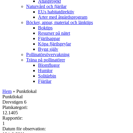
Atlasprojekt
Naturvård och fjärilar
EUs habitatdirektiv
Arter med åtgärdsprogram
Böcker, appar, material och länktips
Boktips
Resurser på nätet
Fjärilsappar
Köpa fjärilsprylar
Bygg själv
Pollinatörsövervakning
Träna på pollinatörer
Blomflugor
Humlor
Solitärbin
Fjärilar
Hem
» Punktlokal
Punktlokal
Drevstigen 6
Platskategori:
12.1405
Rapportör:
1
Datum för observation: