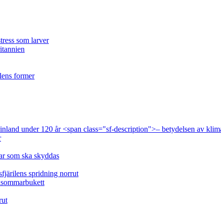
tress som larver
ritannien
ilens former
 Finland under 120 år <span class="sf-description">– betydelsen av klim
r
lar som ska skyddas
fjärilens spridning norrut
idsommarbukett
rut