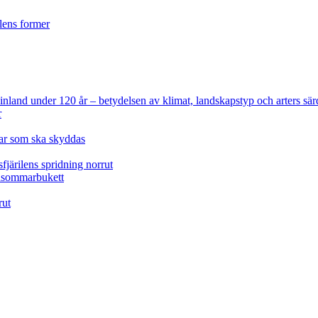
ilens former
 Finland under 120 år
– betydelsen av klimat, landskapstyp och arters sär
r
lar som ska skyddas
fjärilens spridning norrut
idsommarbukett
rut