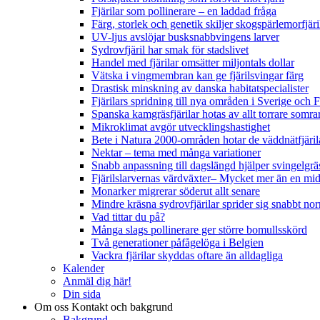
Fjärilar som pollinerare – en laddad fråga
Färg, storlek och genetik skiljer skogspärlemorfjär
UV-ljus avslöjar busksnabbvingens larver
Sydrovfjäril har smak för stadslivet
Handel med fjärilar omsätter miljontals dollar
Vätska i vingmembran kan ge fjärilsvingar färg
Drastisk minskning av danska habitatspecialister
Fjärilars spridning till nya områden i Sverige och
Spanska kamgräsfjärilar hotas av allt torrare somra
Mikroklimat avgör utvecklingshastighet
Bete i Natura 2000-områden hotar de väddnätfjäri
Nektar – tema med många variationer
Snabb anpassning till dagslängd hjälper svingelgräs
Fjärilslarvernas värdväxter– Mycket mer än en m
Monarker migrerar söderut allt senare
Mindre kräsna sydrovfjärilar sprider sig snabbt nor
Vad tittar du på?
Många slags pollinerare ger större bomullsskörd
Två generationer påfågelöga i Belgien
Vackra fjärilar skyddas oftare än alldagliga
Kalender
Anmäl dig här!
Din sida
Om oss
Kontakt och bakgrund
Bakgrund