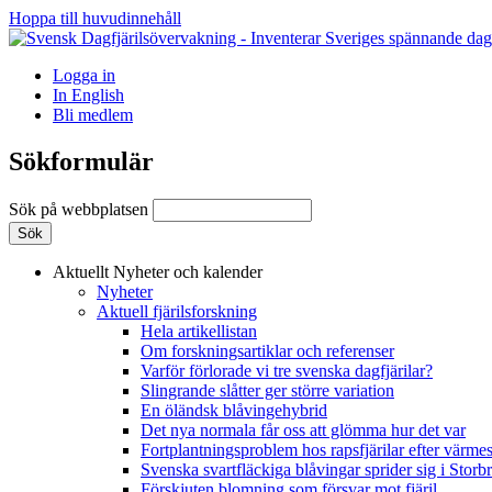
Hoppa till huvudinnehåll
Logga in
In English
Bli medlem
Sökformulär
Sök på webbplatsen
Aktuellt
Nyheter och kalender
Nyheter
Aktuell fjärilsforskning
Hela artikellistan
Om forskningsartiklar och referenser
Varför förlorade vi tre svenska dagfjärilar?
Slingrande slåtter ger större variation
En öländsk blåvingehybrid
Det nya normala får oss att glömma hur det var
Fortplantningsproblem hos rapsfjärilar efter värmes
Svenska svartfläckiga blåvingar sprider sig i Storb
Förskjuten blomning som försvar mot fjäril