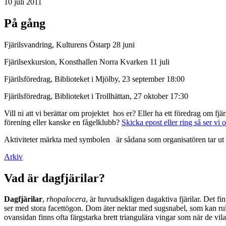
10 juli 2011
På gång
Fjärilsvandring, Kulturens Östarp 28 juni
Fjärilsexkursion, Konsthallen Norra Kvarken 11 juli
Fjärilsföredrag, Biblioteket i Mjölby, 23 september 18:00
Fjärilsföredrag, Biblioteket i Trollhättan, 27 oktober 17:30
Vill ni att vi berättar om projektet hos er? Eller ha ett föredrag om f
förening eller kanske en fågelklubb?
Skicka epost eller ring så ser vi 
Aktiviteter märkta med symbolen
är sådana som organisatören tar ut 
Arkiv
Vad är dagfjärilar?
Dagfjärilar
,
rhopalocera
, är huvudsakligen dagaktiva fjärilar. Det fi
ser med stora facettögon. Dom äter nektar med sugsnabel, som kan rull
ovansidan finns ofta färgstarka brett triangulära vingar som när de vil