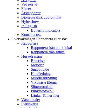
Vad gör vi
Filmer
Årsrapporter
Biogeografisk uppföljning
Nyhetsbrev
In English
Butterfly Indicators
Kontakta oss
Övervakningen
Rapportera eller sök
Rapportera
Rapportera från punktlokal
Rapportera från slinga
Hur gör man?
Broschyr
Metoder
Snabbguide
Handledning
Miljöbeskrivning
Viktigaste filerna
Slingprotokoll
Punktprotokoll
Länkar & mer filer
Våra lokaler
Fjärilskarta