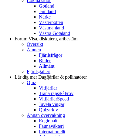
Lokala sidor
Gotland
Jämtland
Närke
Västerbotten
Västmanland
Västra Götaland
Forum
Visa, diskutera, artbestäm
Översikt
Ämnen
Fjärilsfrågor
Bilder
Allmänt
Fjärilsgalleri
Lär dig mer
Dagfjärilar & pollinatörer
Quiz
Vitfjärilar
Träna raps/kål/rov
VitfjärilarSpeed
Juvela vingar
Quizarkiv
Annan övervakning
Regionalt
Faunaväkteri
Internationellt