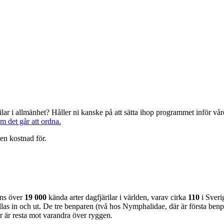
järilar i allmänhet? Håller ni kanske på att sätta ihop programmet inför 
om det går att ordna.
en kostnad för.
nns över
19 000
kända arter dagfjärilar i världen, varav cirka
110
i Sveri
as in och ut. De tre benparen (två hos Nymphalidae, där är första benpa
ar är resta mot varandra över ryggen.