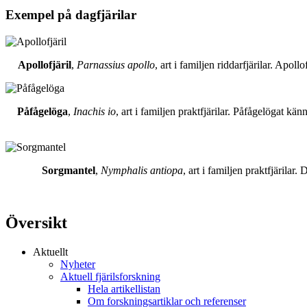
Exempel på dagfjärilar
Apollofjäril
,
Parnassius apollo
, art i familjen riddarfjärilar. Apol
Påfågelöga
,
Inachis io
, art i familjen praktfjärilar. Påfågelögat 
Sorgmantel
,
Nymphalis antiopa
, art i familjen praktfjärila
Översikt
Aktuellt
Nyheter
Aktuell fjärilsforskning
Hela artikellistan
Om forskningsartiklar och referenser