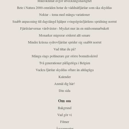
Mikroklimat avgör utvecklingshastighet
Bete i Natura 2000-områden hotar de väddnätfjärilar som ska skyddas
Nektar – tema med många variationer
Snabb anpassning till dagslängd hjälper svingelgräsfjärilens spridning norrut
Fjärilslarvernas värdväxter– Mycket mer än en midsommarbukett
Monarker migrerar söderut allt senare
Mindre kräsna sydrovfjärilar sprider sig snabbt norrut
Vad tittar du på?
Många slags pollinerare ger större bomullsskörd
Två generationer påfågelöga i Belgien
Vackra fjärilar skyddas oftare än alldagliga
Kalender
Anmäl dig här!
Din sida
Om oss
Bakgrund
Vad gör vi
Filmer
Årsrapporter