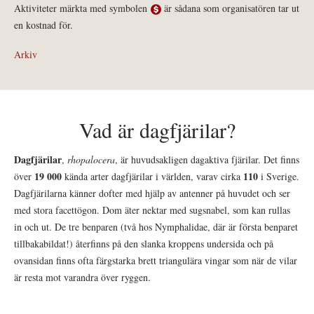
Aktiviteter märkta med symbolen
är sådana som organisatören tar ut
en kostnad för.
Arkiv
Vad är dagfjärilar?
Dagfjärilar
,
rhopalocera
, är huvudsakligen dagaktiva fjärilar. Det finns
19 000
110
över
kända arter dagfjärilar i världen, varav cirka
i Sverige.
Dagfjärilarna känner dofter med hjälp av antenner på huvudet och ser
med stora facettögon. Dom äter nektar med sugsnabel, som kan rullas
in och ut. De tre benparen (två hos Nymphalidae, där är första benparet
tillbakabildat!) återfinns på den slanka kroppens undersida och på
ovansidan finns ofta färgstarka brett triangulära vingar som när de vilar
är resta mot varandra över ryggen.