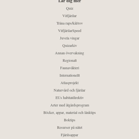
Lär dig mer
Quiz
Vitfjärilar
Träna raps/kål/rov
VitfjärilarSpeed
Juvela vingar
Quizarkiv
Annan övervakning
Regionalt
Faunaväkteri
Internationellt
Atlasprojekt
Naturvård och fjärilar
EUs habitatdirektiv
Arter med åtgärdsprogram
Böcker, appar, material och länktips
Boktips
Resurser på nätet
Fjärilsappar