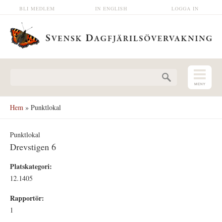
Hoppa till huvudinnehåll
BLI MEDLEM
IN ENGLISH
LOGGA IN
Sökformulär
Hem
» Punktlokal
Punktlokal
Drevstigen 6
Platskategori:
12.1405
Rapportör:
1