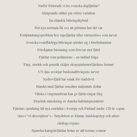
Varför förlorade vi tre svenska dagfjärilar?
Slingrande slåtter ger större variation
En öländsk blåvingehybrid
Det nya normala får oss att glömma hur det var
Fortplantningsproblem hos rapsfjärilar efter värmestress som larver
Svenska svartfläckiga blåvingar sprider sig i Storbritannien
Förskjuten blomning som försvar mot fjäril
Fjärilar som pollinerare – en laddad fråga
Färg, storlek och genetik skiljer skogspärlemorfjärilens former
UV-ljus avslöjar busksnabbvingens larver
Sydrovfjäril har smak för stadslivet
Handel med fjärilar omsätter miljontals dollar
Vätska i vingmembran kan ge fjärilsvingar färg
Drastisk minskning av danska habitatspecialister
Fjärilars spridning till nya områden i Sverige och Finland under 120 år <span
class="sf-description">– betydelsen av klimat, landskapstyp och arters
särdrag</span>
Spanska kamgräsfjärilar hotas av allt torrare somrar